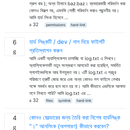
গ্রুপ বার ); অন্য হিসাবে baz:baz। ব্যবহারকারী পরিবর্তন করা
কোনও বিকল্প নয়, এমনকি গোষ্ঠী পরিবর্তন করাও পছন্দনীয় নয়।
আমি হার্ড লিংক হিসেবে …
32
permissions
hard-link
হার্ড লিঙ্কটি / dev / নাল দিয়ে ফাইলটি
6
প্রতিস্থাপন করুন
আমি একটি অ্যাপ্লিকেশন চালাচ্ছি যা log.txt এ লিখবে।
অ্যাপ্লিকেশনটি নতুন সংস্করণে আপডেট করা হয়েছিল, সমর্থিত
প্লাগইনগুলিকে আর উপযুক্ত নয়। এটি log.txt এ প্রচুর
পরিমাণে ত্রুটি জোর করে এবং অন্য কোনও লগ ফাইলে লেখার
পক্ষে সমর্থন করে বলে মনে হয় না। আমি কীভাবে এগুলিকে আলাদা
লগে লিখতে পারি? আমি log.txt এর …
32
files
symlink
hard-link
কোনও ফোল্ডারের জন্য তৈরি করা বিশেষ হার্ডলিঙ্ক
4
"।" আনলিংক (অপসারণ) কীভাবে করবেন?