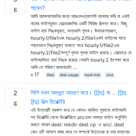
পাবেন?
আমি ব্যাকআপগুলির জন্য আরএসএন্যাপশট ব্যবহার করি যা একই
নামের ফাইলযুক্ত ফোল্ডারগুলির একটি সিরিজ উত্পন্ন করে। কিছু
ফাইল হার্ড লিঙ্কযুক্ত, অন্যগুলি পৃথক। উদাহরণস্বরূপ,
hourly.1/file1এবং hourly.2/file1একই ফাইলের সাথে
শক্তভাবে লিঙ্কযুক্ত থাকতে পারে hourly.1/file2এবং
hourly.2/file2সম্পূর্ণ পৃথক পৃথক ফাইল রয়েছে। ফোল্ডারে যে
ফাইলগুলিতে হার্ড লিঙ্ক রয়েছে সেগুলি hourly.2 উপেক্ষা করে
আমি যে পরিমাণ জায়গাগুলি …
17
files
disk-usage
hard-link
size
সিপি যখন অদ্ভুত আচরণ করে। (বিন্দু) বা .. (বিন্দু
2
বিন্দু) উত্স ডিরেক্টরি
এই উত্তরটি প্রকাশ করে যে কোনও ব্যক্তি লুকানো ফাইলগুলি
সহ ডিরেক্টরি থেকে ডিরেক্টরিতে srcএমন সমস্ত ফাইল অনুলিপি
করতে পারেন dest: mkdir dest cp -r src/. dest
কেন এটি আসলে কাজ করে সে সম্পর্কে উত্তরের বা তার মন্তব্যে