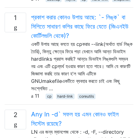
প্রকাশ করার কোনও উপায় আছে: `- লিঙ্ক` বা
1
সিপিতে সাধারণ কপির কাছে ফিরে যেতে (জিএনইউ
কোর্টিলগুলি থেকে)?
একটি উপায় আছে বলতে হয় cpকরার --link(অর্থাত হার্ড লিঙ্ক
তৈরি), কিন্তু ক্ষেত্রে ফিরে পড়া যেখানে আমি আন্ত ডিভাইস
hardlinks প্রয়াস করছি? আন্তঃ ডিভাইস লিঙ্কগুলি সম্ভব
নয় এবং এটি cpব্যর্থ হওয়ার কারণ হতে পারে। আমি যে কারণটি
জিজ্ঞাসা করছি তার কারণ হ'ল আমি এটিকে
GNUmakefileএকটিতে ব্যবহার করতে চাই এবং কিছু
সংশ্লেষিত …
11
cp
hard-link
coreutils
Any ln -d` সফল হয় এমন কোনও ফাইল
2
সিস্টেম রয়েছে?
LN এর জন্য ম্যানপেজ থেকে : -d, -F, --directory