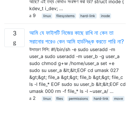
আছে? এই তথ্য কোথাও সংরক্ষণ করা হয়? struct inode {
kdev_t i_dev; …
9
linux
filesystems
hard-link
inode
আমি যে ফাইলটি নিজের কাছে রাখি না কেন তা
3
সরানোর পরেও কেন আমি হার্ডলিঙ্ক করতে পারি না?
উদাহরণ লিপি: #!/bin/sh -e sudo useradd -m
user_a sudo useradd -m user_b -g user_a
sudo chmod g+w /home/user_a set +e
sudo su user_a &lt;&lt;EOF cd umask 027
&gt;&gt; file_a &gt;&gt; file_b &gt;&gt; file_c
ls -l file_* EOF sudo su user_b &lt;&lt;EOF cd
umask 000 rm -f file_* ls -l ~user_a/ …
2
linux
files
permissions
hard-link
move