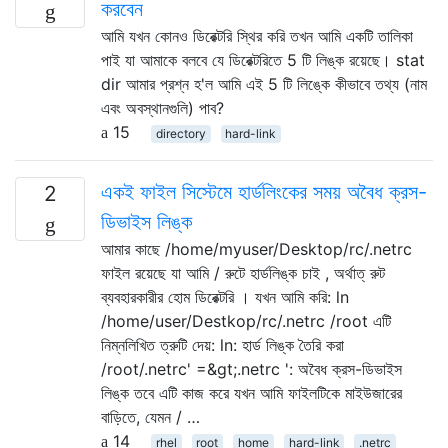
করবেন
আমি যখন কোনও ডিরেক্টরি স্থির করি তখন আমি একটি তালিকা
পাই যা আমাকে বলবে যে ডিরেক্টরিতে 5 টি লিঙ্ক রয়েছে। stat
dir আমার প্রশ্ন হ'ল আমি এই 5 টি লিঙ্কে কীভাবে তথ্য (নাম
এবং অবস্থানগুলি) পাব?
15
directory
hard-link
একই ফাইল সিস্টেমে হার্ডলিংকের সময় অবৈধ ক্রস-
2
ডিভাইস লিঙ্ক
আমার কাছে /home/myuser/Desktop/rc/.netrc
ফাইল রয়েছে যা আমি / রুটে হার্ডলিঙ্ক চাই , অর্থাত্ রুট
ব্যবহারকারীর হোম ডিরেক্টরি । যখন আমি করি: ln
/home/user/Destkop/rc/.netrc /root এটি
নিম্নলিখিত ত্রুটি দেয়: ln: হার্ড লিঙ্ক তৈরি করা
/root/.netrc' =&gt;.netrc ': অবৈধ ক্রস-ডিভাইস
লিঙ্ক তবে এটি কাজ করে যখন আমি ফাইলটিকে মাইউজারের
বাড়িতে, যেমন / …
14
rhel
root
home
hard-link
.netrc