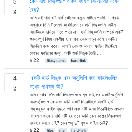
কেন হার্ড লিঙ্কগুলি একই ফাইল সিস্টেমের মধ্যে
5
বৈধ?
আমি এই পরিচয়টি মার্ক বেটসের কমান্ড লাইনে পড়ছি । প্রথম
অধ্যায়ে তিনি উল্লেখ করেছিলেন যে হার্ড লিঙ্কগুলি ফাইল
সিস্টেমকে ছড়িয়ে দিতে পারে না। হার্ড লিঙ্কগুলি সম্পর্কে একটি
গুরুত্বপূর্ণ বিষয় লক্ষণীয় হ'ল তারা কেবলমাত্র বর্তমান ফাইল
সিস্টেমে কাজ করে। আপনি কোনও আলাদা ফাইল সিস্টেমে
কোনও ফাইলের জন্য একটি হার্ড লিঙ্ক তৈরি …
22
filesystems
hard-link
একটি হার্ড লিঙ্ক এবং অনুলিপি করা ফাইলগুলির
4
মধ্যে পার্থক্য কী?
আমার বোঝা হ'ল হার্ড লিঙ্কগুলিতে মূল ফাইলের একটি অনুলিপি
অন্তর্ভুক্ত থাকে এবং আমি একটি ডিরেক্টরিতে একটি হার্ড-
লিঙ্কযুক্ত ফাইল মুছতে পারি এবং এটি অন্য ডিরেক্টরিতে এখনও
বিদ্যমান থাকে। যদি এটি হয় তবে আমি কেন কঠোর লিঙ্কগুলি
ব্যবহার করতে চাই? কেন শুধু দুটি পৃথক ফাইল নেই?
22
files
rhel
hard-link