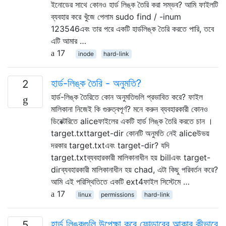
ইনোডের সাথে কোনও হার্ড লিঙ্ক তৈরি করা সম্ভব? আমি ফাইলটি
ব্যবহার করে খুঁজে পেলাম sudo find / -inum
123546এবং তার পরে একটি হার্ডলিঙ্ক তৈরি করতে পারি, তবে
এটি আমার …
17
inode
hard-link
হার্ড-লিঙ্ক তৈরি - অনুমতি?
2
হার্ড-লিঙ্ক তৈরিতে কোন অনুমতিগুলি প্রভাবিত করে? ফাইল
মালিকানা নিজেই কি গুরুত্বপূর্ণ? মনে করুন ব্যবহারকারী কোনও
ডিরেক্টরিতে aliceফাইলের একটি হার্ড লিঙ্ক তৈরি করতে চান ।
target.txttarget-dir কোনটি অনুমতি নেই aliceউভয়
দরকার target.txtএবং target-dir? যদি
target.txtব্যবহারকারী মালিকানাধীন হয় billএবং target-
dirব্যবহারকারী মালিকানাধীন হয় chad, এটা কিছু পরিবর্তন করে?
আমি এই পরিস্থিতিতে একটি ext4ফাইল সিস্টেমে …
17
linux
permissions
hard-link
হার্ড লিঙ্কগুলি উপেক্ষা করে ফোল্ডারের আকার কীভাবে
5