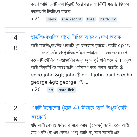
কারণ আমি একটি বাশ স্ক্রিপ্ট তৈরি করছি যা নির্দিষ্ট ধরণের হিসাবে
ফাইলগুলি নিবন্ধিত করতে …
21
bash
shell-script
files
hard-link
হার্ডলিঙ্কগুলির সাথে সিপির আচরণ দেখে অবাক
4
আমি হার্ডলিঙ্কগুলির ধারণাটি খুব ভালভাবে বুঝতে পেরেছি cpএবং
--- এবং এমনকি সাম্প্রতিক পসিক্স স্প্যাক্স --- এর জন্য বেশ
কয়েকটি মৌলিক সরঞ্জামগুলির জন্য ম্যান পৃষ্ঠাগুলি পড়েছি । তবুও
আমি নিম্নলিখিত আচরণগুলি পর্যবেক্ষণ করে অবাক হয়েছি: $
echo john &gt; john $ cp -l john paul $ echo
george &gt; george এই …
20
cp
hard-link
একটি ইনোডের (হার্ড 4) কীভাবে হার্ড লিঙ্ক তৈরি
2
করবেন?
যদি আমি কোনও ফাইলের সূচক নোড (ইনোড) জানি, তবে আমি
তার পথটি (বা এর কোনও পাথ) জানি না, তবে সরাসরি এই