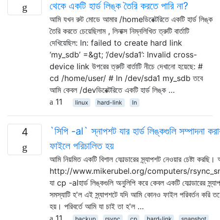
থেকে একটি হার্ড লিঙ্ক তৈরি করতে পারি না?
আমি যখন রুট মোডে আমার /homeডিরেক্টরিতে একটি হার্ড লিঙ্ক
তৈরি করতে চেয়েছিলাম , লিনাক্স নিম্নলিখিত ত্রুটি বার্তাটি
দেখিয়েছিল: ln: failed to create hard link
‘my_sdb’ =&gt; ‘/dev/sda1’: Invalid cross-
device link উপরের ত্রুটি বার্তাটি নীচে দেখানো হয়েছে: #
cd /home/user/ # ln /dev/sda1 my_sdb তবে
আমি কেবল /devডিরেক্টরিতে একটি হার্ড লিঙ্ক …
11
linux
hard-link
ln
`সিপি -al` স্নাপশট যার হার্ড লিঙ্কগুলি সম্পাদনা ক
4
ফাইলে পরিচালিত হয়
আমি নিয়মিত একটি বিশাল ফোল্ডারের স্ন্যাপশট নেওয়ার চেষ্টা করছি।
http://www.mikerubel.org/computers/rsync_s
যা cp -alহার্ড লিঙ্কগুলি অনুলিপি করে কেবল একটি ফোল্ডারের স্ন্যাপ
সমস্যাটি হ'ল এই স্ন্যাপশটে যদি আমি কোনও ফাইল পরিবর্তন করি তবে 
হয়। পরিবর্তে আমি যা চাই তা হ'ল …
11
backup
rsync
cp
hard-link
snapshot