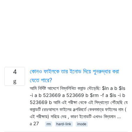
কোনও ফাইলকে তার ইনোড দিয়ে পুনরুদ্ধার করা
4
যেতে পারে?
আমি নির্দিষ্ট আদেশে নিম্নলিখিত কমান্ড দৌড়েছি: $ln a b $ls
-i a b 523669 a 523669 b $rm -f a $ls -i b
523669 b আমি এই পরীক্ষা থেকে এই সিদ্ধান্তে পৌঁছেছি যে
কমান্ডটি rmআসলে ফাইলের aপরিবর্তে কেবলমাত্র ফাইলের নাম (
এই পরীক্ষায়) সরিয়ে দেয় , কারণ ইনোডটি এখনও বিদ্যমান …
27
rm
hard-link
inode