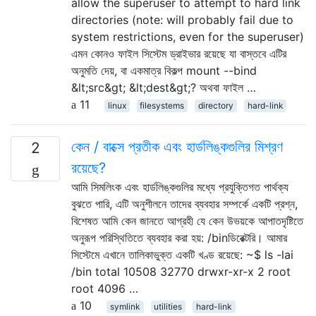
allow the superuser to attempt to hard link
directories (note: will probably fail due to
system restrictions, even for the superuser)
এমন কোনও ফাইল সিস্টেম ড্রাইভার রয়েছে যা বাস্তবে এটির
অনুমতি দেয়, বা একমাত্র বিকল্প mount --bind
&lt;src&gt; &lt;dest&gt;? অথবা ফাইল …
11
linux
filesystems
directory
hard-link
কেন / বাক্সে প্রতীক এবং হার্ডলিঙ্কগুলির মিশ্রণ
2
রয়েছে?
আমি সিমলিংক এবং হার্ডলিঙ্কগুলির মধ্যে প্রযুক্তিগত পার্থক্য
বুঝতে পারি, এটি অনুশীলনে তাদের ব্যবহার সম্পর্কে একটি প্রশ্ন,
বিশেষত আমি কেন জানতে আগ্রহী যে কেন উভয়কে আপাতদৃষ্টিতে
অনুরূপ পরিস্থিতিতে ব্যবহার করা হয়: /binডিরেক্টরি। আমার
সিস্টেমে এখানে তালিকাভুক্ত একটি খণ্ড রয়েছে: ~$ ls -lai
/bin total 10508 32770 drwxr-xr-x 2 root
root 4096 …
10
symlink
utilities
hard-link