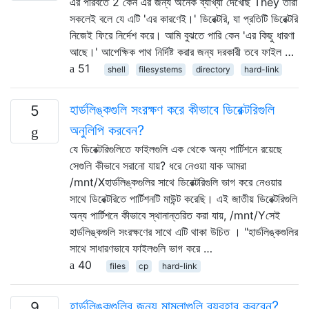
এর পরিবর্তে 2 কেন এর জন্য অনেক ব্যাখ্যা দেখেছি They তারা
সকলেই বলে যে এটি 'এর কারণেই।' ডিরেক্টরি, যা প্রতিটি ডিরেক্টরি
নিজেই ফিরে নির্দেশ করে। আমি বুঝতে পারি কেন 'এর কিছু ধারণা
আছে।' আপেক্ষিক পাথ নির্দিষ্ট করার জন্য দরকারী তবে ফাইল …
51
shell
filesystems
directory
hard-link
হার্ডলিঙ্কগুলি সংরক্ষণ করে কীভাবে ডিরেক্টরিগুলি
5
অনুলিপি করবেন?
যে ডিরেক্টরিগুলিতে ফাইলগুলি এক থেকে অন্য পার্টিশনে রয়েছে
সেগুলি কীভাবে সরানো যায়? ধরে নেওয়া যাক আমরা
/mnt/Xহার্ডলিঙ্কগুলির সাথে ডিরেক্টরিগুলি ভাগ করে নেওয়ার
সাথে ডিরেক্টরিতে পার্টিশনটি মাউন্ট করেছি। এই জাতীয় ডিরেক্টরিগুলি
অন্য পার্টিশনে কীভাবে স্থানান্তরিত করা যায়, /mnt/Yসেই
হার্ডলিঙ্কগুলি সংরক্ষণের সাথে এটি থাকা উচিত । "হার্ডলিঙ্কগুলির
সাথে সাধারণভাবে ফাইলগুলি ভাগ করে …
40
files
cp
hard-link
হার্ডলিঙ্কগুলির জন্য মামলাগুলি ব্যবহার করবেন?
9