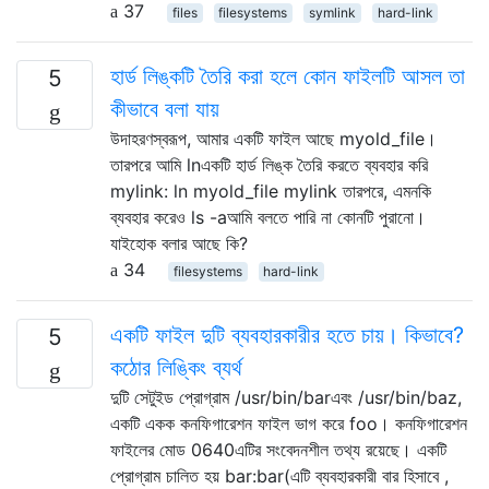
37
files
filesystems
symlink
hard-link
হার্ড লিঙ্কটি তৈরি করা হলে কোন ফাইলটি আসল তা
5
কীভাবে বলা যায়
উদাহরণস্বরূপ, আমার একটি ফাইল আছে myold_file।
তারপরে আমি lnএকটি হার্ড লিঙ্ক তৈরি করতে ব্যবহার করি
mylink: ln myold_file mylink তারপরে, এমনকি
ব্যবহার করেও ls -aআমি বলতে পারি না কোনটি পুরানো।
যাইহোক বলার আছে কি?
34
filesystems
hard-link
একটি ফাইল দুটি ব্যবহারকারীর হতে চায়। কিভাবে?
5
কঠোর লিঙ্কিং ব্যর্থ
দুটি সেটুইড প্রোগ্রাম /usr/bin/barএবং /usr/bin/baz,
একটি একক কনফিগারেশন ফাইল ভাগ করে foo। কনফিগারেশন
ফাইলের মোড 0640এটির সংবেদনশীল তথ্য রয়েছে। একটি
প্রোগ্রাম চালিত হয় bar:bar(এটি ব্যবহারকারী বার হিসাবে ,