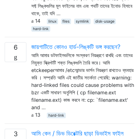
সফ্ট লিঙ্কগুলির মূল ফাইলের নাম এবং পথটি তাদের ইনোড হিসাবে
থাকে, তাই যদি …
14
linux
files
symlink
disk-usage
hard-link
জায়গাটিতে কোনও হার্ড-লিঙ্কটি ভঙ্গ করছেন?
6
আমি আমার ডটফাইলগুলিকে সংস্করণ নিয়ন্ত্রণে রাখছি এবং তাদের
নিযুক্ত স্ক্রিপ্টটি শক্ত লিঙ্কগুলি তৈরি করে। আমি
etckeeperআমার /etcআন্ডার ভার্সন নিয়ন্ত্রণ রাখতেও ব্যবহার
করি । সম্প্রতি আমি এই জাতীয় সতর্কতা পেয়েছি: warning:
hard-linked files could cause problems with
bzr একটি সাধারণ অনুলিপি ( cp filename.ext
filename.ext) কাজ করবে না: cp: `filename.ext'
and …
13
hard-link
আমি কেন / ডিভ ডিরেক্টরি ছাড়া ডিভাইস ফাইল
3