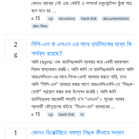
কোনও ব্যাখ্যা নেই এবং কেউই এ সম্পর্কে ডকুমেন্টেশন খুঁজে পায়
বলে মনে হয় …
15
cp
recursive
hard-link
documentation
dot-files
সিপি-এল বা এলএন এর সাথে হার্ডলিংকের মধ্যে কি
2
পার্থক্য রয়েছে?
আমি rsync এবং হার্ডলিঙ্কগুলি ব্যবহার করে একটি ব্যাকআপ
স্কিম বাস্তবায়ন করছি। আমি জানি যে হার্ডলিঙ্কগুলি করতে আমি
আরএসসিএন-এর সাথে লিংক-ডেস্ট ব্যবহার করতে পারি, তবে
আমি "সিপি-এল" ব্যবহার করার আগে আরএসসিএনসি-তে "লিঙ্ক-
ডেস্ট" প্রয়োগ করার কথা উল্লেখ করেছি। আমি জানি
হার্ডলিঙ্কের আরেকটি পদ্ধতি হ'ল "এলএন"। সুতরাং আমার
প্রশ্নটি কৌতূহলের বাইরে: "সিএন-এল" ব্যবহারের …
15
cp
hard-link
ln
কোনও ডিরেক্টরিতে সমস্ত লিঙ্ক কীভাবে সন্ধান
1