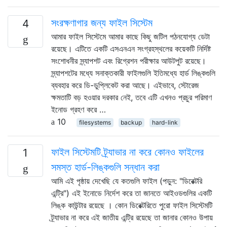
সংরক্ষণাগার জন্য ফাইল সিস্টেম
4
আমার ফাইল সিস্টেমে আমার কাছে কিছু জটিল পঠনযোগ্য ডেটা
রয়েছে। এটিতে একটি এসএনএন সংগ্রহস্থলের কয়েকটি নির্দিষ্ট
সংশোধনীর স্ন্যাপশট এবং রিগ্রেশন পরীক্ষার আউটপুট রয়েছে।
স্ন্যাপশটের মধ্যে সনাক্তকারী ফাইলগুলি ইতিমধ্যে হার্ড লিঙ্কগুলি
ব্যবহার করে ডি-ডুপ্লিকেট করা আছে। এইভাবে, স্টোরেজ
ক্ষমতাটি বড় হওয়ার দরকার নেই, তবে এটি এখনও প্রচুর পরিমাণ
ইনোড গ্রহণ করে …
10
filesystems
backup
hard-link
ফাইল সিস্টেমটি ট্র্যাভার না করে কোনও ফাইলের
1
সমস্ত হার্ড-লিঙ্কগুলি সন্ধান করা
আমি এই পৃষ্ঠায় দেখেছি যে কতগুলি ফাইল (পড়ুন: "ডিরেক্টরি
এন্ট্রি") এই ইনোডে নির্দেশ করে তা জানতে আইওডগুলির একটি
লিঙ্ক কাউন্টার রয়েছে । কোন ডিরেক্টরিতে পুরো ফাইল সিস্টেমটি
ট্র্যাভার না করে এই জাতীয় এন্ট্রি রয়েছে তা জানার কোনও উপায়