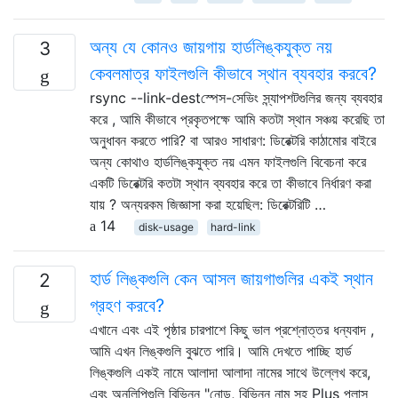
অন্য যে কোনও জায়গায় হার্ডলিঙ্কযুক্ত নয়
3
কেবলমাত্র ফাইলগুলি কীভাবে স্থান ব্যবহার করবে?
rsync --link-destস্পেস-সেভিং স্ন্যাপশটগুলির জন্য ব্যবহার
করে , আমি কীভাবে প্রকৃতপক্ষে আমি কতটা স্থান সঞ্চয় করেছি তা
অনুধাবন করতে পারি? বা আরও সাধারণ: ডিরেক্টরি কাঠামোর বাইরে
অন্য কোথাও হার্ডলিঙ্কযুক্ত নয় এমন ফাইলগুলি বিবেচনা করে
একটি ডিরেক্টরি কতটা স্থান ব্যবহার করে তা কীভাবে নির্ধারণ করা
যায় ? অন্যরকম জিজ্ঞাসা করা হয়েছিল: ডিরেক্টরিটি …
14
disk-usage
hard-link
হার্ড লিঙ্কগুলি কেন আসল জায়গাগুলির একই স্থান
2
গ্রহণ করবে?
এখানে এবং এই পৃষ্ঠার চারপাশে কিছু ভাল প্রশ্নোত্তর ধন্যবাদ ,
আমি এখন লিঙ্কগুলি বুঝতে পারি। আমি দেখতে পাচ্ছি হার্ড
লিঙ্কগুলি একই নামে আলাদা আলাদা নামের সাথে উল্লেখ করে,
এবং অনুলিপিগুলি বিভিন্ন "নোড, বিভিন্ন নাম সহ Plus প্লাস