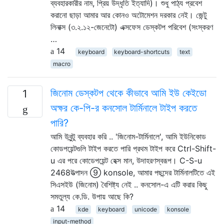
ব্যবহারকারীর নাম, প্রিয় উদ্ধৃতি ইত্যাদি)। শুধু পাঠ্য প্রবেশ
করানো ছাড়া আমার আর কোনও অটোমেশন দরকার নেই। জেন্টু
লিনাক্স (৩.২.১২-জেনেটো) এক্সফেস ডেস্কটপ পরিবেশ (সংস্করণ
…
14
keyboard
keyboard-shortcuts
text
macro
জিনোম ডেস্কটপ থেকে কীভাবে আমি ইউ কেইডো
1
অক্ষর কে-পি-র কনসোল টার্মিনালে টাইপ করতে
পারি?
আমি উবুন্টু ব্যবহার করি .. 'জিনোম-টার্মিনালে', আমি ইউনিকোড
কোডপয়েন্টগুলি টাইপ করতে পারি প্রথম টাইপ করে Ctrl-Shift-
u এর পরে কোডেপয়েন্ট হেক্স মান, উদাহরণস্বরূপ। C-S-u
2468উত্পাদন ⑨ konsole, আমার পছন্দের টার্মিনালটিতে এই
সিএসইউ (জিনোম) বৈশিষ্ট্য নেই .. কনসোল-এ এটি করার কিছু
সমতুল্য কে.ডি. উপায় আছে কি?
14
kde
keyboard
unicode
konsole
input-method