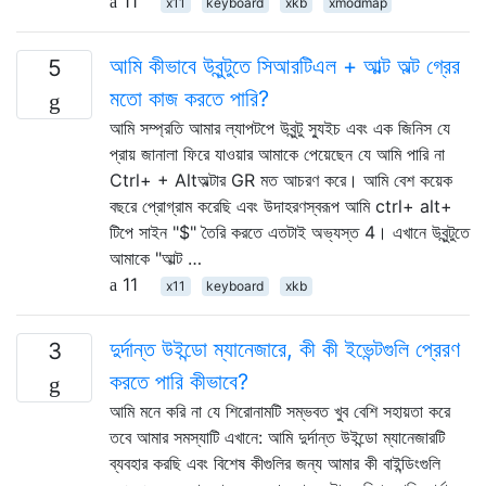
11
x11
keyboard
xkb
xmodmap
আমি কীভাবে উবুন্টুতে সিআরটিএল + আল্ট অল্ট গ্রের
5
মতো কাজ করতে পারি?
আমি সম্প্রতি আমার ল্যাপটপে উবুন্টু স্যুইচ এবং এক জিনিস যে
প্রায় জানালা ফিরে যাওয়ার আমাকে পেয়েছেন যে আমি পারি না
Ctrl+ + Altঅল্টার GR মত আচরণ করে। আমি বেশ কয়েক
বছরে প্রোগ্রাম করেছি এবং উদাহরণস্বরূপ আমি ctrl+ alt+
টিপে সাইন "$" তৈরি করতে এতটাই অভ্যস্ত 4। এখানে উবুন্টুতে
আমাকে "আল্ট …
11
x11
keyboard
xkb
দুর্দান্ত উইন্ডো ম্যানেজারে, কী কী ইভেন্টগুলি প্রেরণ
3
করতে পারি কীভাবে?
আমি মনে করি না যে শিরোনামটি সম্ভবত খুব বেশি সহায়তা করে
তবে আমার সমস্যাটি এখানে: আমি দুর্দান্ত উইন্ডো ম্যানেজারটি
ব্যবহার করছি এবং বিশেষ কীগুলির জন্য আমার কী বাইন্ডিংগুলি