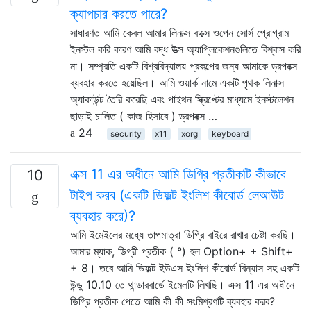
ক্যাপচার করতে পারে?
সাধারণত আমি কেবল আমার লিনাক্স বাক্সে ওপেন সোর্স প্রোগ্রাম
ইনস্টল করি কারণ আমি বদ্ধ উত্স অ্যাপ্লিকেশনগুলিতে বিশ্বাস করি
না। সম্প্রতি একটি বিশ্ববিদ্যালয় প্রকল্পের জন্য আমাকে ড্রপবক্স
ব্যবহার করতে হয়েছিল। আমি ওয়ার্ক নামে একটি পৃথক লিনাক্স
অ্যাকাউন্ট তৈরি করেছি এবং পাইথন স্ক্রিপ্টের মাধ্যমে ইনস্টলেশন
ছাড়াই চালিত ( কাজ হিসাবে ) ড্রপবক্স …
24
security
x11
xorg
keyboard
এক্স 11 এর অধীনে আমি ডিগ্রি প্রতীকটি কীভাবে
10
টাইপ করব (একটি ডিফল্ট ইংলিশ কীবোর্ড লেআউট
ব্যবহার করে)?
আমি ইমেইলের মধ্যে তাপমাত্রা ডিগ্রি বাইরে রাখার চেষ্টা করছি।
আমার ম্যাক, ডিগ্রী প্রতীক ( °) হল Option+ + Shift+
+ 8। তবে আমি ডিফল্ট ইউএস ইংলিশ কীবোর্ড বিন্যাস সহ একটি
উন্ডু 10.10 তে থান্ডারবার্ডে ইমেলটি লিখছি। এক্স 11 এর অধীনে
ডিগ্রি প্রতীক পেতে আমি কী কী সংমিশ্রণটি ব্যবহার করব?