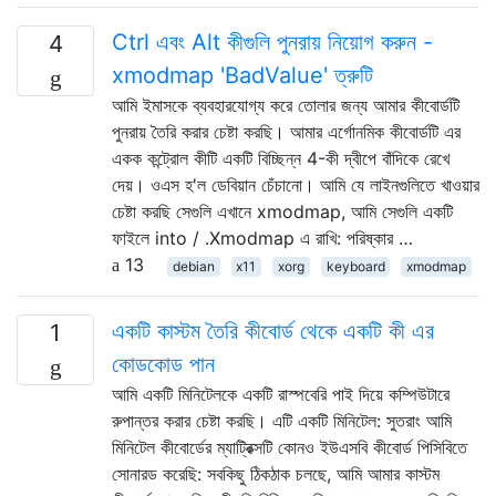
Ctrl এবং Alt কীগুলি পুনরায় নিয়োগ করুন -
4
xmodmap 'BadValue' ত্রুটি
আমি ইমাসকে ব্যবহারযোগ্য করে তোলার জন্য আমার কীবোর্ডটি
পুনরায় তৈরি করার চেষ্টা করছি। আমার এর্গোনমিক কীবোর্ডটি এর
একক কন্ট্রোল কীটি একটি বিচ্ছিন্ন 4-কী দ্বীপে বাঁদিকে রেখে
দেয়। ওএস হ'ল ডেবিয়ান চেঁচানো। আমি যে লাইনগুলিতে খাওয়ার
চেষ্টা করছি সেগুলি এখানে xmodmap, আমি সেগুলি একটি
ফাইলে into / .Xmodmap এ রাখি: পরিষ্কার …
13
debian
x11
xorg
keyboard
xmodmap
একটি কাস্টম তৈরি কীবোর্ড থেকে একটি কী এর
1
কোডকোড পান
আমি একটি মিনিটেলকে একটি রাস্পবেরি পাই দিয়ে কম্পিউটারে
রুপান্তর করার চেষ্টা করছি। এটি একটি মিনিটেল: সুতরাং আমি
মিনিটেল কীবোর্ডের ম্যাট্রিক্সটি কোনও ইউএসবি কীবোর্ড পিসিবিতে
সোনারড করেছি: সবকিছু ঠিকঠাক চলছে, আমি আমার কাস্টম