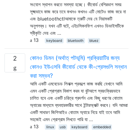
সংযোগ স্থাপন করতে সমস্যা হচ্ছে। কীবোর্ড বেশিরভাগ সময়
সূক্ষ্মভাবে কাজ করে তবে কখনও কখনও এটি মোটেও কাজ করে না
এবং bluetoothctlআমাকে ত্রুটি দেয় যে নিয়ামকটি
অনুপলব্ধ। যখন এটি ঘটে, এইচসিকনফিগ এখনও ডিভাইসটিকে
স্বীকৃতি দেয় এবং …
13
keyboard
bluetooth
bluez
কোনও ডিমন (অর্থাত্ পটভূমি) প্রক্রিয়াটির জন্য
2
কোনও ইউএসবি কীবোর্ড থেকে কী-প্রেসগুলি সন্ধান
করা সম্ভব?
আমি একটি এমবেডেড লিনাক্স প্রকল্পে কাজ করছি যেখানে আমি
এমন একটি প্রোগ্রাম বিকাশ করব যা বুটআপে স্বয়ংক্রিয়ভাবে
চালিত হবে এবং একটি চরিত্র প্রদর্শন এবং কিছু ধরণের বোতাম
অ্যারের মাধ্যমে ব্যবহারকারীর সাথে ইন্টারঅ্যাক্ট করবে। যদি আমরা
একটি সাধারণ জিপিআইও বোতাম অ্যারে নিয়ে যাই তবে আমি
সহজেই এমন প্রোগ্রাম লিখতে পারি যা …
13
linux
usb
keyboard
embedded