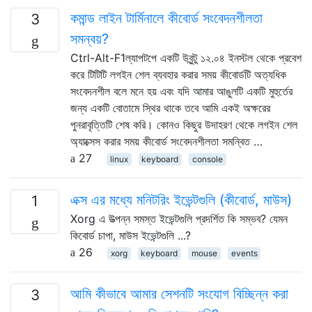
কমান্ড লাইন টার্মিনালে কীবোর্ড সংবেদনশীলতা
3
সমন্বয়?
Ctrl-Alt-F1ল্যাপটপে একটি উবুন্টু ১২.০৪ ইনস্টল থেকে প্রবেশ
করে টিটিটি লগইন শেল ব্যবহার করার সময় কীবোর্ডটি অত্যধিক
সংবেদনশীল বলে মনে হয় এবং যদি আমার আঙুলটি একটি মুহুর্তের
জন্য একটি বোতামে স্থির থাকে তবে আমি একই অক্ষরের
পুনরাবৃত্তিটি শেষ করি। কোনও কিছুর উদাহরণ থেকে লগইন শেল
অ্যাক্সেস করার সময় কীবোর্ড সংবেদনশীলতা সমন্বিত …
27
linux
keyboard
console
এক্স এর মধ্যে মনিটরিং ইভেন্টগুলি (কীবোর্ড, মাউস)
1
Xorg এ উত্পন্ন সমস্ত ইভেন্টগুলি প্রদর্শিত কি সম্ভব? যেমন
কিবোর্ড চাপা, মাউস ইভেন্টগুলি ...?
26
xorg
keyboard
mouse
events
আমি কীভাবে আমার সেশনটি সংযোগ বিচ্ছিন্ন করা
3