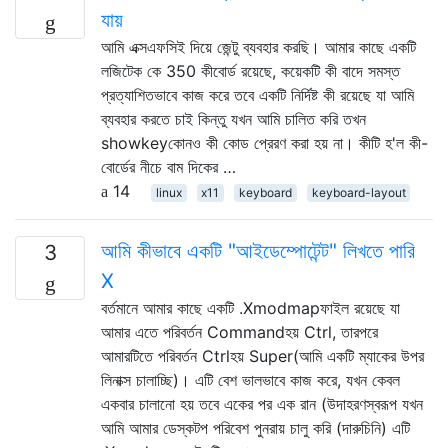
যায়
আমি এক্সএফসিই দিয়ে জেন্টু ব্যবহার করছি। আমার কাছে একটি
লজিটেক কে 350 কীবোর্ড রয়েছে, কয়েকটি কী বাদে সমস্ত
প্রত্যাশিতভাবে কাজ করে তবে একটি নির্দিষ্ট কী রয়েছে যা আমি
ব্যবহার করতে চাই কিন্তু যখন আমি চালিত করি তখন
showkeyকোনও কী কোড প্রেরণ করা হয় না। কীটি হ'ল কী-
বোর্ডের নীচে বাম দিকের …
14
linux
x11
keyboard
keyboard-layout
আমি কীভাবে একটি "আইডেম্পোটেন্ট" লিখতে পারি
3
X
বর্তমানে আমার কাছে একটি .Xmodmapফাইল রয়েছে যা
আমার এতে পরিবর্তন Commandহয় Ctrl, তারপরে
আমারটিতে পরিবর্তন Ctrlহয় Super(আমি একটি ম্যাকের উপর
লিনাক্স চালাচ্ছি)। এটি বেশ ভালভাবে কাজ করে, যখন কেবল
একবার চালানো হয় তবে একের পর এক রান (উদাহরণস্বরূপ যখন
আমি আমার ডেস্কটপ পরিবেশ পুনরায় চালু করি (দারুচিনি) এটি