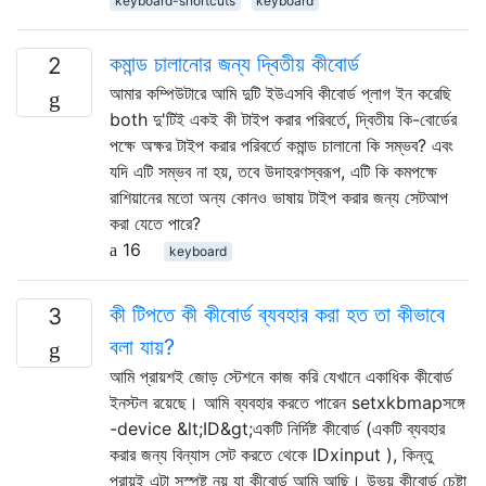
keyboard-shortcuts
keyboard
কমান্ড চালানোর জন্য দ্বিতীয় কীবোর্ড
2
আমার কম্পিউটারে আমি দুটি ইউএসবি কীবোর্ড প্লাগ ইন করেছি
both দু'টিই একই কী টাইপ করার পরিবর্তে, দ্বিতীয় কি-বোর্ডের
পক্ষে অক্ষর টাইপ করার পরিবর্তে কমান্ড চালানো কি সম্ভব? এবং
যদি এটি সম্ভব না হয়, তবে উদাহরণস্বরূপ, এটি কি কমপক্ষে
রাশিয়ানের মতো অন্য কোনও ভাষায় টাইপ করার জন্য সেটআপ
করা যেতে পারে?
16
keyboard
কী টিপতে কী কীবোর্ড ব্যবহার করা হত তা কীভাবে
3
বলা যায়?
আমি প্রায়শই জোড় স্টেশনে কাজ করি যেখানে একাধিক কীবোর্ড
ইনস্টল রয়েছে। আমি ব্যবহার করতে পারেন setxkbmapসঙ্গে
-device &lt;ID&gt;একটি নির্দিষ্ট কীবোর্ড (একটি ব্যবহার
করার জন্য বিন্যাস সেট করতে থেকে IDxinput ), কিন্তু
প্রায়ই এটা সুস্পষ্ট নয় যা কীবোর্ড আমি আছি। উভয় কীবোর্ড চেষ্টা