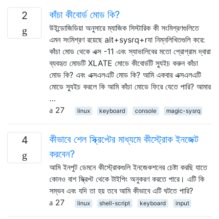
কাঁচা কীবোর্ড মোড কি?
2
উইন্ডোজিডিয়া অনুসারে ম্যাজিক সিস্টারিক কী সংমিশ্রণগুলিতে
এমন সংমিশ্রণ রয়েছে alt+sysrq+rযা নিম্নলিখিতগুলি করে:
কাঁচা মোড থেকে এক্স -11 এবং স্যাভালিবের মতো প্রোগ্রাম দ্বারা
ব্যবহৃত মোডটি XLATE মোডে কীবোর্ডটি স্যুইচ করুন কাঁচা
মোড কি? এবং এক্সএলএটি মোড কি? আমি একবার এক্সএলএটি
মোডে স্যুইচ করলে কি আমি কাঁচা মোডে ফিরে যেতে পারি? আমার
…
27
linux
keyboard
console
magic-sysrq
কীভাবে শেল স্ক্রিপ্টের মাধ্যমে কীস্ট্রোক ইনজেক্ট
4
করবেন?
আমি ইনপুট ডেমনে কীস্ট্রোকগুলি ইনজেকশনের চেষ্টা করছি যাতে
কোনও বাশ স্ক্রিপ্ট থেকে টাইপিং অনুকরণ করতে পারে। এটি কি
সম্ভব এবং যদি তা হয় তবে আমি কীভাবে এটি ঘটতে পারি?
27
linux
shell-script
keyboard
input