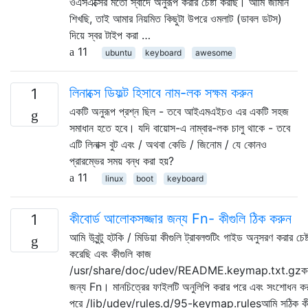
ওএসএক্সের মতো স্বাদে অনুরূপ করার চেষ্টা করছি। আমি জার্মান
শিখছি, তাই আমার নিয়মিত কিছুটা উপরে ওমলাট (ডাবল ডটস)
দিয়ে স্বর টাইপ করা …
11
ubuntu
keyboard
awesome
লিনাক্সে ডিফল্ট হিসাবে নাম-লক সক্ষম করুন
1
একটি অনুরূপ প্রশ্ন ছিল - তবে আইএমএইচও এর একটি সহজ
সমাধান হতে হবে। যদি বায়োস-এ নাম্বার-লক চালু থাকে - তবে
এটি লিনাক্স বুট এবং / অথবা কেডি / জিনোম / যে কোনও
প্রারম্ভের সময় বন্ধ করা হয়?
11
linux
boot
keyboard
কীবোর্ড আলোকসজ্জার জন্য Fn- কীগুলি ঠিক করুন
1
আমি উবুন্টু হটকি / মিডিয়া কীগুলি ট্রাবলশুটিং গাইড অনুসরণ করার চেষ্ট
করেছি এবং কীগুলি কাজ
/usr/share/doc/udev/README.keymap.txt.gzকর
জন্য Fn। মানচিত্রের ফাইলটি অনুলিপি করার পরে এবং সংশোধন কর
পরে /lib/udev/rules.d/95-keymap.rulesআমি সঠিক ক