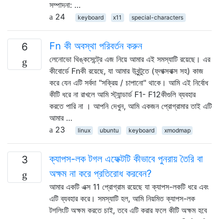
সম্পাদনা: …
24
keyboard
x11
special-characters
Fn কী অবস্থা পরিবর্তন করুন
6
লেনোভো থিঙ্কসেন্ট্রে এজ নিয়ে আমার এই সমস্যাটি রয়েছে। এর
কীবোর্ডে Fnকী রয়েছে, যা আমার উবুন্টুতে (ফ্লাক্সবাক্স সহ) কাজ
করে যেন এটি সর্বদা "সক্রিয় / চাপানো" থাকে। আমি এই নির্বোধ
কীটি ধরে না রাখলে আমি স্ট্যান্ডার্ড F1- F12কীগুলি ব্যবহার
করতে পারি না । আপনি দেখুন, আমি একজন প্রোগ্রামার তাই এটি
আমার …
23
linux
ubuntu
keyboard
xmodmap
ক্যাপস-লক টগল এফেক্টটি কীভাবে পুনরায় তৈরি বা
3
অক্ষম না করে প্রতিরোধ করবেন?
আমার একটি এক্স 11 প্রোগ্রাম রয়েছে যা ক্যাপস-লকটি ধরে এবং
এটি ব্যবহার করে। সমস্যাটি হল, আমি নিয়মিত ক্যাপস-লক
টগলিংটি অক্ষম করতে চাই, তবে এটি করার ফলে কীটি অক্ষম হবে