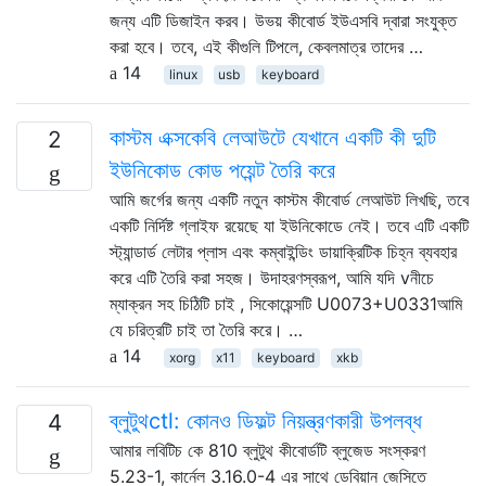
জন্য এটি ডিজাইন করব। উভয় কীবোর্ড ইউএসবি দ্বারা সংযুক্ত
করা হবে। তবে, এই কীগুলি টিপলে, কেবলমাত্র তাদের …
14
linux
usb
keyboard
কাস্টম এক্সকেবি লেআউটে যেখানে একটি কী দুটি
2
ইউনিকোড কোড পয়েন্ট তৈরি করে
আমি জর্গের জন্য একটি নতুন কাস্টম কীবোর্ড লেআউট লিখছি, তবে
একটি নির্দিষ্ট গ্লাইফ রয়েছে যা ইউনিকোডে নেই। তবে এটি একটি
স্ট্যান্ডার্ড লেটার প্লাস এবং কম্বাইন্ডিং ডায়াক্রিটিক চিহ্ন ব্যবহার
করে এটি তৈরি করা সহজ। উদাহরণস্বরূপ, আমি যদি vনীচে
ম্যাক্রন সহ চিঠিটি চাই , সিকোয়েন্সটি U0073+U0331আমি
যে চরিত্রটি চাই তা তৈরি করে। …
14
xorg
x11
keyboard
xkb
ব্লুটুথctl: কোনও ডিফল্ট নিয়ন্ত্রণকারী উপলব্ধ
4
আমার লবিটিচ কে 810 ব্লুটুথ কীবোর্ডটি ব্লুজেড সংস্করণ
5.23-1, কার্নেল 3.16.0-4 এর সাথে ডেবিয়ান জেসিতে