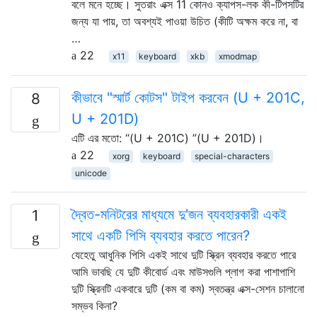
বলে মনে হচ্ছে। সুতরাং এক্স 11 কোনও ক্যাপস-লক কী-টিপসটির
জন্য যা পায়, তা অবশ্যই পাওয়া উচিত (কীটি অক্ষম করে না, বা
…
22
x11
keyboard
xkb
xmodmap
কীভাবে "স্মার্ট কোটস" টাইপ করবেন (U + 201C,
8
U + 201D)
এটি এর মতো: “(U + 201C) ”(U + 201D)।
22
xorg
keyboard
special-characters
unicode
দ্বৈত-মনিটরের মাধ্যমে দু'জন ব্যবহারকারী একই
1
সাথে একটি পিসি ব্যবহার করতে পারেন?
যেহেতু আধুনিক পিসি একই সাথে দুটি স্ক্রিন ব্যবহার করতে পারে
আমি ভাবছি যে দুটি কীবোর্ড এবং মাউসগুলি প্লাগ করা পাশাপাশি
দুটি স্ক্রিনটি একবারে দুটি (কম বা কম) স্বতন্ত্র এক্স-সেশন চালানো
সম্ভব কিনা?