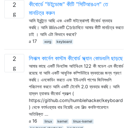
কীবোর্ডে "উইন্ডোজ" কীটি "সিটিআরএল" তে
2
মানচিত্র করুন
আমি উবুন্টুতে আছি এবং একটি মাইক্রোসফ্ট কীবোর্ড ব্যবহার
করছি। আমি Winএকটি Ctrlচাবিতে আমার কীটি মানচিত্র করতে
চাই । আমি এটা কিভাবে করবো?
17
xorg
keyboard
লিনাক্স কার্নেল কাস্টম কীবোর্ড স্ক্যান কোডগুলি ছাড়ছে
2
আমার কাছে একটি ভিনটেজ আইবিএম 122 কী মডেল এম কীবোর্ড
রয়েছে যা আমি একটি আধুনিক কম্পিউটারে ব্যবহারের জন্য গ্রহণ
করছি। এনকোডিং করতে এবং ইউএসবি পাশের জিনিসগুলি
পরিচালনা করতে আমি একটি টেনেসি 2.0 ব্যবহার করছি। আমি
হাম্বল হ্যাকার কীবোর্ড প্রকল্প (
https://github.com/humblehacker/keyboard
) থেকে ফার্মওয়্যার ধার নিয়েছি এবং বিল্ড কনফিগারেশনে
অতিরিক্ত …
16
linux
kernel
linux-kernel