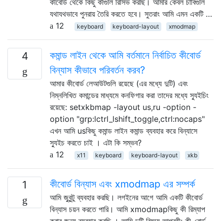
কীবোর্ড থেকে কিছু কীগুলি রিসিভ করছি। আমার কেবল চাবিগুলি
যথাযথভাবে পুনরায় তৈরি করতে হবে। সুতরাং আমি এমন একটি …
12
keyboard
keyboard-layout
xmodmap
কমান্ড লাইন থেকে আমি বর্তমানে নির্বাচিত কীবোর্ড
4
বিন্যাস কীভাবে পরিবর্তন করব?
আমার কীবোর্ড লেআউটগুলি রয়েছে (এর মধ্যে দুটি) এবং
নিম্নলিখিত কমান্ডের মাধ্যমে কনফিগার করা তাদের মধ্যে স্যুইচিং
রয়েছে: setxkbmap -layout us,ru -option -
option "grp:lctrl_lshift_toggle,ctrl:nocaps"
এখন আমি usকিছু কমান্ড লাইন কমান্ড ব্যবহার করে বিন্যাসে
স্যুইচ করতে চাই । এটা কি সম্ভব?
12
x11
keyboard
keyboard-layout
xkb
কীবোর্ড বিন্যাস এবং xmodmap এর সম্পর্ক
1
আমি জুবুন্টু ব্যবহার করছি। লগইনের আগে আমি একটি কীবোর্ড
বিন্যাস চয়ন করতে পারি। আমি xmodmapকিছু কী রিম্যাপ
করার জন্য ব্যবহার করছি । আমি দুটি বিষয়ে আগ্রহী: কী-বোর্ড