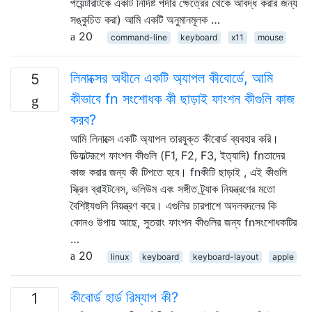
পয়েন্টারটিকে একটি নির্দিষ্ট পর্দার ক্ষেত্রের থেকে আবদ্ধ করার জন্য
সঙ্কুচিত করা) আমি একটি অনুমানমূলক …
20
command-line
keyboard
x11
mouse
লিনাক্সের অধীনে একটি অ্যাপল কীবোর্ডে, আমি
5
কীভাবে fn সংশোধক কী ছাড়াই ফাংশন কীগুলি কাজ
করব?
আমি লিনাক্সে একটি অ্যাপল তারযুক্ত কীবোর্ড ব্যবহার করি।
ডিফল্টরূপে ফাংশন কীগুলি (F1, F2, F3, ইত্যাদি) fnতাদের
কাজ করার জন্য কী টিপতে হবে। fnকীটি ছাড়াই , এই কীগুলি
স্ক্রিন ব্রাইটনেস, ভলিউম এবং সঙ্গীত ট্র্যাক নিয়ন্ত্রণের মতো
বৈশিষ্ট্যগুলি নিয়ন্ত্রণ করে। এগুলির চারপাশে অদলবদলের কি
কোনও উপায় আছে, সুতরাং ফাংশন কীগুলির জন্য fnসংশোধকটির
…
20
linux
keyboard
keyboard-layout
apple
কীবোর্ড হার্ড রিম্যাপ কী?
1