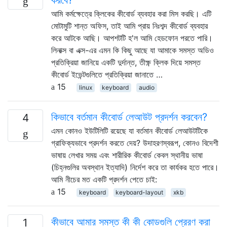
আমি কর্মক্ষেত্রে ক্লিকের কীবোর্ড ব্যবহার করা মিস করছি। এটি
মোটামুটি শান্ত অফিস, তাই আমি প্রায় নিঃশব্দ কীবোর্ড ব্যবহার
করে আটকে আছি। আপশটটি হ'ল আমি হেডফোন পরতে পারি।
লিনাক্স বা এক্স-এর এমন কি কিছু আছে যা আমাকে সমস্ত অডিও
প্রতিক্রিয়া জানিয়ে একটি দুর্দান্ত, তীক্ষ্ণ ক্লিক দিয়ে সমস্ত
কীবোর্ড ইভেন্টগুলিতে প্রতিক্রিয়া জানাতে …
15
linux
keyboard
audio
কিভাবে বর্তমান কীবোর্ড লেআউট প্রদর্শন করবেন?
4
এমন কোনও ইউটিলিটি রয়েছে যা বর্তমান কীবোর্ড লেআউটটিকে
গ্রাফিক্যভাবে প্রদর্শন করতে দেয়? উদাহরণস্বরূপ, কোনও বিদেশী
ভাষায় লেখার সময় এবং শারীরিক কীবোর্ড কেবল স্থানীয় ভাষা
(চিহ্নগুলির অবস্থান ইত্যাদি) নির্দেশ করে তা কার্যকর হতে পারে।
আমি নীচের মত একটি প্রদর্শন পেতে চাই:
15
keyboard
keyboard-layout
xkb
কীভাবে আমার সমস্ত কী কী কোডগুলি প্রেরণ করা
1