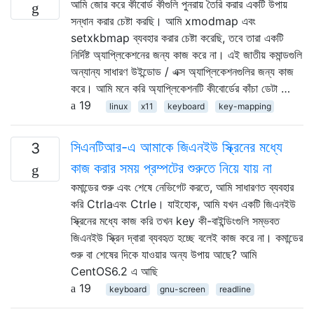
আমি জোর করে কীবোর্ড কীগুলি পুনরায় তৈরি করার একটি উপায়
সন্ধান করার চেষ্টা করছি। আমি xmodmap এবং
setxkbmap ব্যবহার করার চেষ্টা করেছি, তবে তারা একটি
নির্দিষ্ট অ্যাপ্লিকেশনের জন্য কাজ করে না। এই জাতীয় কমান্ডগুলি
অন্যান্য সাধারণ উইন্ডোড / এক্স অ্যাপ্লিকেশনগুলির জন্য কাজ
করে। আমি মনে করি অ্যাপ্লিকেশনটি কীবোর্ডের কাঁচা ডেটা …
19
linux
x11
keyboard
key-mapping
সিএনটিআর-এ আমাকে জিএনইউ স্ক্রিনের মধ্যে
3
কাজ করার সময় প্রম্পটের শুরুতে নিয়ে যায় না
কমান্ডের শুরু এবং শেষে নেভিগেট করতে, আমি সাধারণত ব্যবহার
করি Ctrlaএবং Ctrle। যাইহোক, আমি যখন একটি জিএনইউ
স্ক্রিনের মধ্যে কাজ করি তখন key কী-বাইন্ডিংগুলি সম্ভবত
জিএনইউ স্ক্রিন দ্বারা ব্যবহৃত হচ্ছে বলেই কাজ করে না। কমান্ডের
শুরু বা শেষের দিকে যাওয়ার অন্য উপায় আছে? আমি
CentOS6.2 এ আছি
19
keyboard
gnu-screen
readline