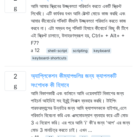
আমি আমার স্ক্রিনের উজ্জ্বলতা পরিবর্তন করতে একটি স্ক্রিপ্ট
লিখেছি। এটি কার্যকর যখন আমি টেক্সট মোডে কাজ করছি এবং
আমার কীবোর্ডের শর্টকাট কীগুলি উজ্জ্বলতা পরিবর্তন করতে কাজ
করবে না। এটা সম্ভব শুধু শর্টকাট হিসাবে কীবোর্ডে কিছু কী টিপে
এই স্ক্রিপ্ট চালাতে, উদাহরণস্বরূপ হয়, Ctrl+ + Alt+ +
F7?
12
shell-script
scripting
keyboard
keyboard-shortcuts
অ্যাপ্লিকেশন কীম্যাপগুলির জন্য ক্যাপলকটি
2
সংশোধক কী হিসাবে
আমি বিকাশকারী এবং বর্তমানে আমি ওয়েবসাইট বিকাশের জন্য
পাইচর্ম আইডিই সহ উবুন্টু লিনাক্স ব্যবহার করছি। টাইপিং
পারফরম্যান্সের উন্নতির জন্য আমি ক্যাপসলককে হাইপার_এলে
পরিবর্তন বিবেচনা করি এবং এক্সমোডম্যাপ ব্যবহার করে এটি মোড
3 এ নিয়োগ করি। এর পরে আমি 'i' কী'র জন্য 'আপ' এর জন্য
মোড 3 মানচিত্র করতে চাই। এখন …