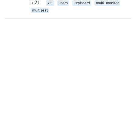
21
x11
users
keyboard
multi-monitor
multiseat