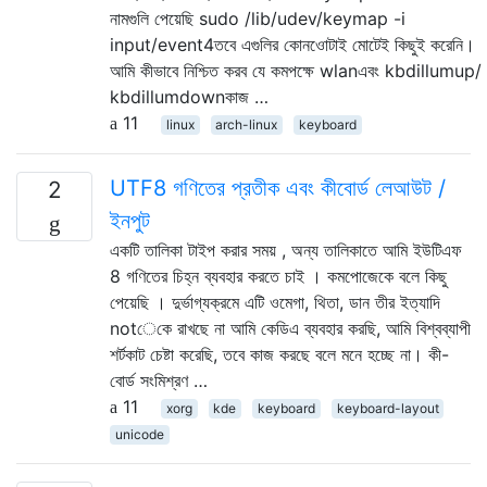
নামগুলি পেয়েছি sudo /lib/udev/keymap -i
input/event4তবে এগুলির কোনওোটাই মোটেই কিছুই করেনি।
আমি কীভাবে নিশ্চিত করব যে কমপক্ষে wlanএবং kbdillumup/
kbdillumdownকাজ …
11
linux
arch-linux
keyboard
UTF8 গণিতের প্রতীক এবং কীবোর্ড লেআউট /
2
ইনপুট
একটি তালিকা টাইপ করার সময় , অন্য তালিকাতে আমি ইউটিএফ
8 গণিতের চিহ্ন ব্যবহার করতে চাই । কমপোজেকে বলে কিছু
পেয়েছি । দুর্ভাগ্যক্রমে এটি ওমেগা, থিতা, ডান তীর ইত্যাদি
notেকে রাখছে না আমি কেডিএ ব্যবহার করছি, আমি বিশ্বব্যাপী
শর্টকাট চেষ্টা করেছি, তবে কাজ করছে বলে মনে হচ্ছে না। কী-
বোর্ড সংমিশ্রণ …
11
xorg
kde
keyboard
keyboard-layout
unicode