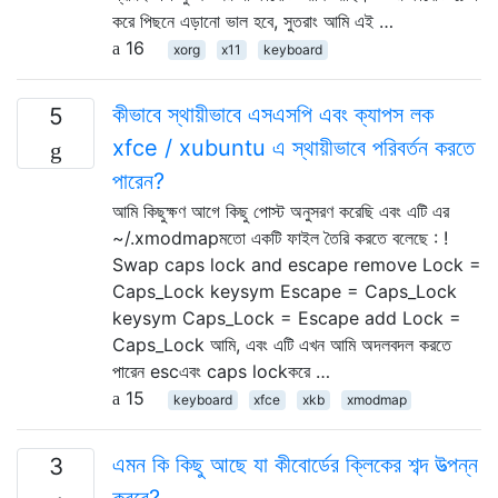
করে পিছনে এড়ানো ভাল হবে, সুতরাং আমি এই …
16
xorg
x11
keyboard
কীভাবে স্থায়ীভাবে এসএসপি এবং ক্যাপস লক
5
xfce / xubuntu এ স্থায়ীভাবে পরিবর্তন করতে
পারেন?
আমি কিছুক্ষণ আগে কিছু পোস্ট অনুসরণ করেছি এবং এটি এর
~/.xmodmapমতো একটি ফাইল তৈরি করতে বলেছে : !
Swap caps lock and escape remove Lock =
Caps_Lock keysym Escape = Caps_Lock
keysym Caps_Lock = Escape add Lock =
Caps_Lock আমি, এবং এটি এখন আমি অদলবদল করতে
পারেন escএবং caps lockকরে …
15
keyboard
xfce
xkb
xmodmap
এমন কি কিছু আছে যা কীবোর্ডের ক্লিকের শব্দ উত্পন্ন
3
করবে?