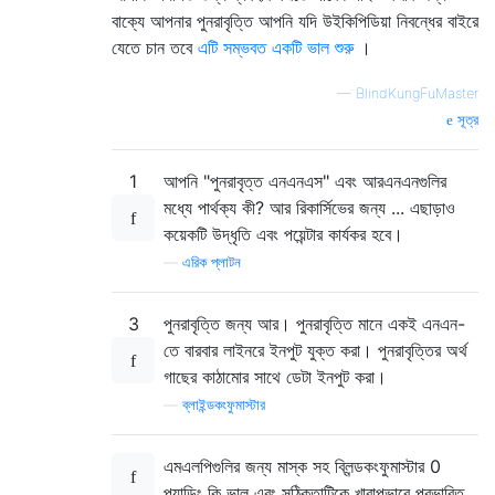
বাক্যে আপনার পুনরাবৃত্তি আপনি যদি উইকিপিডিয়া নিবন্ধের বাইরে
যেতে চান তবে
এটি সম্ভবত একটি ভাল শুরু
।
—
BlindKungFuMaster
সূত্র
1
আপনি "পুনরাবৃত্ত এনএনএস" এবং আরএনএনগুলির
মধ্যে পার্থক্য কী? আর রিকার্সিভের জন্য ... এছাড়াও
কয়েকটি উদ্ধৃতি এবং পয়েন্টার কার্যকর হবে।
—
এরিক প্লাটন
3
পুনরাবৃত্তি জন্য আর। পুনরাবৃত্তি মানে একই এনএন-
তে বারবার লাইনরে ইনপুট যুক্ত করা। পুনরাবৃত্তির অর্থ
গাছের কাঠামোর সাথে ডেটা ইনপুট করা।
—
ব্লাইন্ডকংফুমাস্টার
এমএলপিগুলির জন্য মাস্ক সহ ব্লিন্ডকংফুমাস্টার 0
প্যাডিং কি ভাল এবং সঠিকতাটিকে খারাপভাবে প্রভাবিত