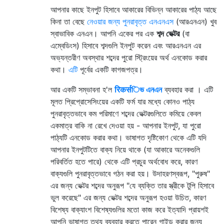
আপনার কাছে ইনপুট হিসাবে আকারের বিভিন্ন আকারের পাঠ্য আছে
কিনা তা বেছে
নেওয়ার জন্য পুনরাবৃত্ত এনএনএস
(আরএনএন) খুব
স্বাভাবিক এনএন। আপনি একের পর এক
শব্দ ভেক্টর
(বা
এম্বেডিংস) হিসাবে শব্দগুলি ইনপুট করেন এবং আরএনএন এর
অভ্যন্তরীণ অবস্থার শব্দের পুরো স্ট্রিংয়ের অর্থ এনকোড করার
কথা।
এটি
পূর্বের একটি কাগজপত্র।
আর একটি সম্ভাবনা হ'ল
रिकर्सিভ এনএন
ব্যবহার করা । এটি
মূলত প্রিপ্রোসেসিংয়ের একটি ফর্ম যার মধ্যে কোনও পাঠ্য
পুনরাবৃত্তভাবে কম পরিমাণে শব্দের ভেক্টরগুলিতে কমিয়ে কেবল
একমাত্র বাকি না রেখে দেওয়া হয় - আপনার ইনপুট, যা পুরো
পাঠ্যটি এনকোড করার কথা। ভাষাগত দৃষ্টিকোণ থেকে এটি যদি
আপনার ইনপুটটিতে বাক্য নিয়ে থাকে (যা আকারে অনেকগুলি
পরিবর্তিত হতে পারে) থেকে এটি প্রচুর অর্থবোধ করে, কারণ
বাক্যগুলি পুনরাবৃত্তভাবে গঠন করা হয়। উদাহরণস্বরূপ, "পুরুষ"
এর জন্য ভেক্টর শব্দের অনুরূপ "যে ব্যক্তি তার স্ত্রীকে টুপি হিসাবে
ভুল করেছে" এর জন্য ভেক্টর শব্দের অনুরূপ হওয়া উচিত, কারণ
বিশেষ্য বাক্যাংশ বিশেষ্যগুলির মতো কাজ করে ইত্যাদি প্রায়শই
আপনি ভাষাগত তথ্য ব্যবহার করতে পারেন গাইড করার জন্য