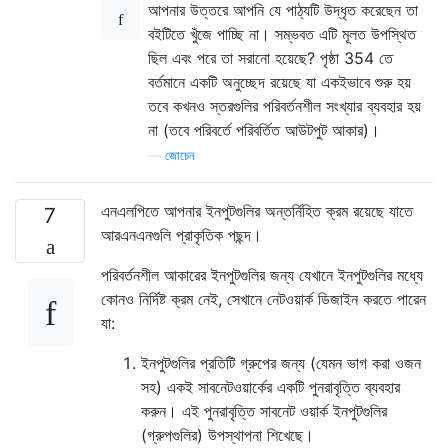
আপনার উত্তরে আপনি যে পাঠ্যটি উদ্ধৃত করেছেন তা
বইটিতে খুঁজে পাচ্ছি না। সম্ভবত এটি মূলত উপস্থিত
ছিল এবং পরে তা সরানো হয়েছে? পৃষ্ঠা 354 তে
বর্তমানে একটি অনুচ্ছেদ রয়েছে যা একইভাবে শুরু হয়
তবে কখনও স্তরগুলির পরিবর্তনশীল সংখ্যার ব্যবহার হয়
না (তবে পরিবর্তে পরিবর্তিত আউটপুট আকার)।
—
জোচেন
এনএলপিতে আপনার ইনপুটগুলির অন্তর্নিহিত ক্রম রয়েছে যাতে
7
আরএনএনগুলি প্রাকৃতিক পছন্দ।
পরিবর্তনশীল আকারের ইনপুটগুলির জন্য যেখানে ইনপুটগুলির মধ্যে
কোনও নির্দিষ্ট ক্রম নেই, সেখানে নেটওয়ার্ক ডিজাইন করতে পারেন
যা:
ইনপুটগুলির প্রতিটি গ্রুপের জন্য (যেমন ভাগ করা ওজন
সহ) একই সাবনেটওয়ার্কের একটি পুনরাবৃত্তি ব্যবহার
করুন। এই পুনরাবৃত্তি সাবনেট ওয়ার্ক ইনপুটগুলির
(গ্রুপগুলির) উপস্থাপনা শিখেছে।