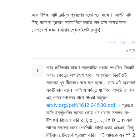
অফ-টপিক, এটি দুর্দান্ত প্রকল্পের মতো মনে হচ্ছে। আপনি যদি
কিছু গবেষণা প্রকল্পে সহযোগিতা করতে চান তবে আমার সাথে
যোগাযোগ করুন (আমার প্রোফাইলটি দেখুন)
—
BlueMoon93
সূত্র
গণ্য জটিলতার কারণে প্রস্তাবিত প্রথম পদ্ধতির বিষয়টি
আমার ক্ষেত্রে অপরিহার্য হবে। অন্যদিকে দ্বিতীয়টি
সম্ভবত খুব সীমাবদ্ধ বলে মনে হচ্ছে। তবে এটি অবশ্যই
একটি ভাল শুরু। আমি এ পর্যন্ত যা নিয়ে এসেছি তা হল
এই গবেষণাপত্রের সাথে পাওয়া অনুরূপ:
arxiv.org/pdf/1612.04530.pdf
। প্রথমে
আমি ইনপুটগুলির সমস্ত জোড় (সাধারণত সমস্ত কে-
টিপলস) বিবেচনা করি x_i, x_j, i, j in 0 ... n এবং
তাদের সকলের জন্য (প্রতিটি জোড়া একই এনএন) কিছু
নিউরাল নেটওয়ার্ক প্রয়োগ করি। এটি আমাকে এন ** 2