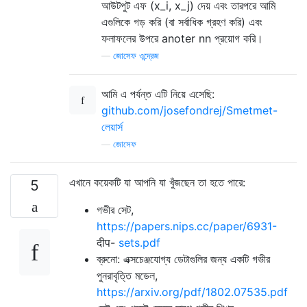
আউটপুট এফ (x_i, x_j) দেয় এবং তারপরে আমি
এগুলিকে গড় করি (বা সর্বাধিক গ্রহণ করি) এবং
ফলাফলের উপরে anoter nn প্রয়োগ করি।
—
জোসেফ ওন্দ্রেজ
আমি এ পর্যন্ত এটি নিয়ে এসেছি:
github.com/josefondrej/Smetmet-
লেয়ার্স
—
জোসেফ
এখানে কয়েকটি যা আপনি যা খুঁজছেন তা হতে পারে:
5
গভীর সেট,
https://papers.nips.cc/paper/6931-
दीप-
sets.pdf
ব্রুনো: এক্সচেঞ্জযোগ্য ডেটাগুলির জন্য একটি গভীর
পুনরাবৃত্তি মডেল,
https://arxiv.org/pdf/1802.07535.pdf