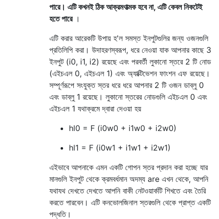
পারে। এটি কখনই ঠিক আক্রমণাত্মক হবে না, এটি কেবল নিকটেই
হতে পারে
।
এটি করার আরেকটি উপায় হ'ল সমস্ত ইনপুটগুলির জন্য ওজনগুলি
প্রতিলিপি করা। উদাহরণস্বরূপ, ধরে নেওয়া যাক আপনার কাছে 3
ইনপুট (i0, i1, i2) রয়েছে এবং পরবর্তী লুকানো স্তরে 2 টি নোড
(এইচএল 0, এইচএল 1) এবং অ্যাক্টিভেশন ফাংশন এফ রয়েছে।
সম্পূর্ণরূপে সংযুক্ত স্তর ধরে ধরে আপনার 2 টি ওজন ডাব্লু 0
এবং ডাব্লু 1 রয়েছে। লুকানো স্তরের নোডগুলি এইচএল 0 এবং
এইচএল 1 যথাক্রমে দ্বারা দেওয়া হয়
hl0 = F (i0w0 + i1w0 + i2w0)
hl1 = F (i0w1 + i1w1 + i2w1)
এইভাবে আপনাকে এমন একটি গোপন স্তর প্রদান করা হচ্ছে যার
মানগুলি ইনপুট থেকে ক্রমবর্ধমান অদম্য are এখন থেকে, আপনি
যথাযথ দেখতে দেখতে আপনি বাকী নেটওয়ার্কটি শিখতে এবং তৈরি
করতে পারবেন। এটি কনভোলজিনাল স্তরগুলি থেকে প্রাপ্ত একটি
পদ্ধতি।