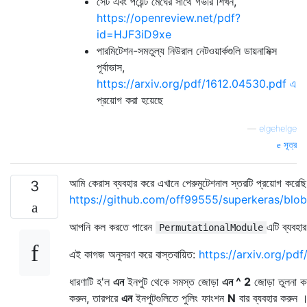
সেট এবং পয়েন্ট মেঘের সাথে গভীর শিখন,
https://openreview.net/pdf?
id=HJF3iD9xe
পারমিটেশন-সমতুল্য নিউরাল নেটওয়ার্কগুলি ডায়নামিক্স
পূর্বাভাস,
https://arxiv.org/pdf/1612.04530.pdf এ
প্রয়োগ করা হয়েছে
—
elgehelge
সূত্র
আমি কেরাস ব্যবহার করে এখানে পেরুমুটেশনাল স্তরটি প্রয়োগ করেছি
3
https://github.com/off99555/superkeras/blob
আপনি কল করতে পারেন
এটি ব্যবহ
PermutationalModule
এই কাগজ অনুসরণ করে বাস্তবায়িত:
https://arxiv.org/pd
ধারণাটি হ'ল
এন
ইনপুট থেকে সমস্ত জোড়া
এন ^ 2
জোড়া তুলনা কর
করুন, তারপরে
এন
ইনপুটগুলিতে পুলিং ফাংশন
N
বার ব্যবহার করুন 