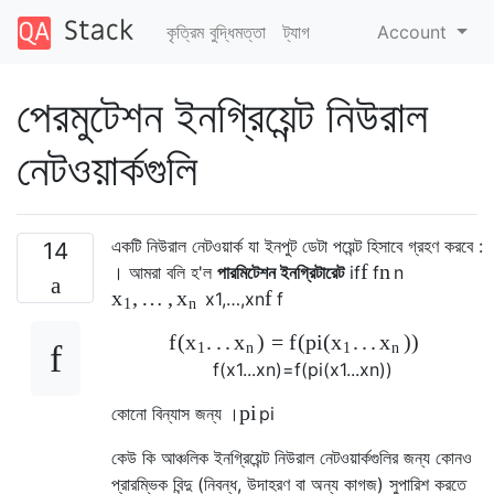
কৃত্রিম বুদ্ধিমত্তা
ট্যাগ
Account
পেরমুটেশন ইনগ্রিয়েন্ট নিউরাল
নেটওয়ার্কগুলি
একটি নিউরাল নেটওয়ার্ক যা ইনপুট ডেটা পয়েন্ট হিসাবে গ্রহণ করবে :
14
f
n
। আমরা বলি হ'ল
পারমিটেশন ইনগ্রিটারেট
if
f
n
,
…
,
f
x
x
x
1
,
…
,
x
n
f
1
n
f
(
.
.
.
)
=
f
(
p
i
(
.
.
.
)
)
x
x
x
x
1
n
1
n
f
(
x
1
.
.
.
x
n
)
=
f
(
p
i
(
x
1
.
.
.
x
n
)
)
p
i
কোনো বিন্যাস জন্য ।
p
i
কেউ কি আঞ্চলিক ইনগ্রিয়েন্ট নিউরাল নেটওয়ার্কগুলির জন্য কোনও
প্রারম্ভিক বিন্দু (নিবন্ধ, উদাহরণ বা অন্য কাগজ) সুপারিশ করতে