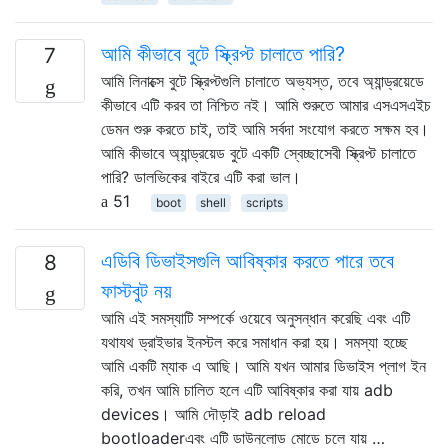
আমি কীভাবে বুটে স্ক্রিপ্ট চালাতে পারি?
7
আমি লিনাক্সে বুটে স্ক্রিপ্টগুলি চালাতে অভ্যস্ত, তবে অ্যান্ড্রয়েডে
কীভাবে এটি করব তা নিশ্চিত নই। আমি শুরুতে আমার এসএসএইচ
ডেমন শুরু করতে চাই, তাই আমি সর্বদা সংযোগ করতে সক্ষম হব।
আমি কীভাবে অ্যান্ড্রয়েড বুটে একটি স্বেচ্ছাসেবী স্ক্রিপ্ট চালাতে
পারি? ডালভিকের বাইরে এটি করা ভাল।
51
boot
shell
scripts
এডিবি ডিভাইসগুলি আবিষ্কার করতে পারে তবে
8
ফাস্টবুট নয়
আমি এই সমস্যাটি সম্পর্কে ওয়েবে অনুসন্ধান করেছি এবং এটি
যথাযথ ড্রাইভার ইনস্টল করে সমাধান করা হয়। সমস্যা হচ্ছে
আমি একটি ম্যাক এ আছি। আমি যখন আমার ডিভাইস প্লাগ ইন
করি, তখন আমি চালিত হলে এটি আবিষ্কার করা যায় adb
devices। আমি দৌড়াই adb reload
bootloaderএবং এটি ডাউনলোড মোডে চলে যায় …