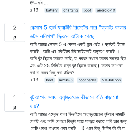
ইউএসবি …
13
battery
charging
boot
android-10
নেক্সাস 5 হার্ড ফ্যাক্টরি রিসেটের পরে "ফ্লাইং কালার
2
ডটস ললিপপ" স্ক্রিনে আটকে গেছে
আমি আমার নেক্সাস 5 এ কেবল একটি মুছা ডেটা / ফ্যাক্টরি রিসেট
করেছি I আমি এই ইউটিউব টিউটোরিয়ালটি অনুসরণ করেছি ।
আমি বুট স্ক্রিনে আটকে আছি, যা প্রথম স্থানে আমার সমস্যা ছিল
এবং এটি 25 মিনিটের জন্য বুট স্ক্রিনে রয়েছে। আমার অপেক্ষা
করা বা অন্য কিছু করা উচিত?
13
boot
nexus-5
bootloader
5.0-lollipop
বুটআপের সময় অ্যান্ড্রয়েড কীভাবে গতি বাড়ানো
1
যায়?
আমি আমার এম্বেড থাকা ডিভাইসে অ্যান্ড্রয়েডের বুটআপ সময়টি
দেখছি এবং আমি যেখানে কিছুটা সময় সাশ্রয় করতে পারি তার জন্য
একটি ধারণা পাওয়ার চেষ্টা করছি। 1) এমন কিছু জিনিস কী কী যা