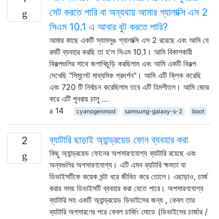
সেট করতে পারি বা অন্যথায় আমার গ্যালাক্সি এস 2
সিএম 10.1 এ আবার বুট করতে পারি?
আমার কাছে একটি স্যামসুঙ গ্যালাক্সি এস 2 রয়েছে এবং আমি যে
রমটি ব্যবহার করছি তা হ'ল সিএম 10.1। আমি বিকাশকারী
বিকল্পগুলির সাথে জগাখিচুড়ি করছিলাম এবং আমি একটি বিকল্প
দেখেছি "সিমুলেট মাধ্যমিক প্রদর্শন"। আমি এটি ক্লিক করেছি
এবং 720 টি নির্বাচন করেছিলাম তবে এটি হিমশীতল। আমি জোর
করে এটি পুনরায় চালু …
14
cyanogenmod
samsung-galaxy-s-2
boot
ব্যাটারি ছাড়াই অ্যান্ড্রয়েড ফোন ব্যবহার করা
2
কিছু অ্যান্ড্রয়েড ফোনের অপসারণযোগ্য ব্যাটারি রয়েছে এবং
অন্যগুলির অপসারণযোগ্য। এটি এমন ব্যাটারি ক্ষমতা যা
ডিভাইসটিকে কয়েক ঘন্টা ধরে জীবিত করে তোলে। এছাড়াও, চার্জ
করার সময় ডিভাইসটি ব্যবহার করা যেতে পারে। অপসারণযোগ্য
ব্যাটারি সহ একটি অ্যান্ড্রয়েড ডিভাইসের জন্য , কেবল তার
ব্যাটারি অপসারণের পরে কেবল চার্জিং মোডে (ডিভাইসের চার্জার /