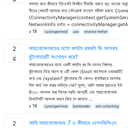
সমস্যা বাদে কীভাবে ইউএসবি বিপরীত টিথারিং করতে হয়: অনেক অ্যা
নীচের কোডটি ব্যবহার করে নেটওয়ার্ক সংযোগ পরীক্ষা কর
(ConnectivityManager)context.getSystemSe
NetworkInfo info = connectivityManager.getAct
18
cyanogenmod
usb
reverse-tether
সায়ানোজেনমডের মতো কাস্টম রমগুলি কি আপনার
2
বুটলোডারটি সংশোধন করে?
সায়ানোজেনমডের মতো একটি কাস্টম রম কি তাদের নিজস্ব
বুটলোডার নিয়ে আসে বা এটি কেবল /boot কার্নেলকে ওভাররাইট
করে এবং /system? বুটলোডার কি কোনও ক্যারিয়ারে আপনার
সিম কার্ড লক করার দায়িত্ব নেয়? মূলত, আমি আমার হুয়াওয়ে ইউ
8১৮০ আনলক করা সিমের প্রতি আগ্রহী এবং সায়ানোজেনমড
ডিভাইসটি আনলক করবে কিনা তা জানতে …
18
cyanogenmod
bootloader
sim-unlocking
আমি সায়ানোজেনমড 7 এ কীভাবে ওপেনভিপিএন
2