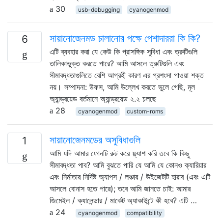
30
usb-debugging
cyanogenmod
সায়ানোজেনমড চালানোর পক্ষে পেশাদাররা কি কি?
6
এটি ব্যবহার করা যে কেউ কি প্রাসঙ্গিক সুবিধা এবং ত্রুটিগুলি
তালিকাভুক্ত করতে পারে? আমি আসলে ত্রুটিগুলি এবং
সীমাবদ্ধতাগুলিতে বেশি আগ্রহী কারণ এর প্রশংসা পাওয়া শক্ত
নয়। সম্পাদনা: উফস, আমি উল্লেখ করতে ভুলে গেছি, মূল
অ্যান্ড্রয়েড বর্তমানে অ্যান্ড্রয়েড ২.২ চলছে
28
cyanogenmod
custom-roms
সায়ানোজেনমডের অসুবিধাগুলি
1
আমি যদি আমার ফোনটি রুট করে ফ্ল্যাশ করি তবে কি কিছু
সীমাবদ্ধতা পাব? আমি বুঝতে পারি যে আমি যে কোনও ক্যারিয়ার
এবং নির্মাতার নির্দিষ্ট অ্যাপস / লঞ্চার / উইজেটটি হারাব (এবং এটি
আসলে বোনাস হতে পারে); তবে আমি জানতে চাই: আমার
জিমেইল / ক্যালেন্ডার / মার্কেট অ্যাকাউন্টে কী হবে? এটি …
24
cyanogenmod
compatibility