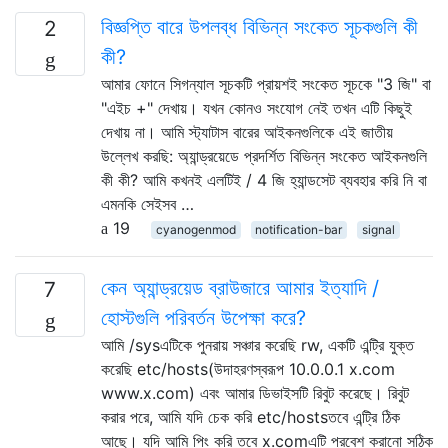
বিজ্ঞপ্তি বারে উপলব্ধ বিভিন্ন সংকেত সূচকগুলি কী
2
কী?
আমার ফোনে সিগন্যাল সূচকটি প্রায়শই সংকেত সূচকে "3 জি" বা
"এইচ +" দেখায়। যখন কোনও সংযোগ নেই তখন এটি কিছুই
দেখায় না। আমি স্ট্যাটাস বারের আইকনগুলিকে এই জাতীয়
উল্লেখ করছি: অ্যান্ড্রয়েডে প্রদর্শিত বিভিন্ন সংকেত আইকনগুলি
কী কী? আমি কখনই এলটিই / 4 জি হ্যান্ডসেট ব্যবহার করি নি বা
এমনকি সেইসব …
19
cyanogenmod
notification-bar
signal
কেন অ্যান্ড্রয়েড ব্রাউজারে আমার ইত্যাদি /
7
হোস্টগুলি পরিবর্তন উপেক্ষা করে?
আমি /sysএটিকে পুনরায় সঞ্চার করেছি rw, একটি এন্ট্রি যুক্ত
করেছি etc/hosts(উদাহরণস্বরূপ 10.0.0.1 x.com
www.x.com) এবং আমার ডিভাইসটি রিবুট করেছে। রিবুট
করার পরে, আমি যদি চেক করি etc/hostsতবে এন্ট্রি ঠিক
আছে। যদি আমি পিং করি তবে x.comএটি প্রবেশ করানো সঠিক