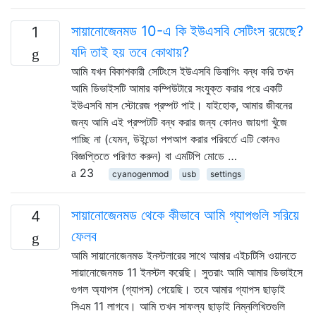
সায়ানোজেনমড 10-এ কি ইউএসবি সেটিংস রয়েছে?
1
যদি তাই হয় তবে কোথায়?
আমি যখন বিকাশকারী সেটিংসে ইউএসবি ডিবাগিং বন্ধ করি তখন
আমি ডিভাইসটি আমার কম্পিউটারে সংযুক্ত করার পরে একটি
ইউএসবি মাস স্টোরেজ প্রম্পট পাই। যাইহোক, আমার জীবনের
জন্য আমি এই প্রম্পটটি বন্ধ করার জন্য কোনও জায়গা খুঁজে
পাচ্ছি না (যেমন, উইন্ডো পপআপ করার পরিবর্তে এটি কোনও
বিজ্ঞপ্তিতে পরিণত করুন) বা এমটিপি মোডে …
23
cyanogenmod
usb
settings
সায়ানোজেনমড থেকে কীভাবে আমি গ্যাপগুলি সরিয়ে
4
ফেলব
আমি সায়ানোজেনমড ইনস্টলারের সাথে আমার এইচটিসি ওয়ানতে
সায়ানোজেনমড 11 ইনস্টল করেছি। সুতরাং আমি আমার ডিভাইসে
গুগল অ্যাপস (গ্যাপস) পেয়েছি। তবে আমার গ্যাপস ছাড়াই
সিএম 11 লাগবে। আমি তখন সাফল্য ছাড়াই নিম্নলিখিতগুলি