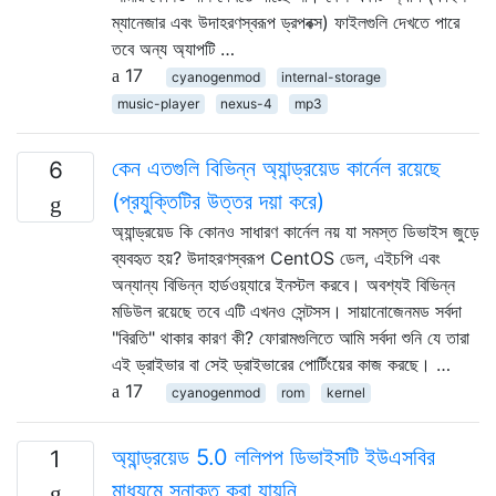
ম্যানেজার এবং উদাহরণস্বরূপ ড্রপবক্স) ফাইলগুলি দেখতে পারে
তবে অন্য অ্যাপটি …
17
cyanogenmod
internal-storage
music-player
nexus-4
mp3
কেন এতগুলি বিভিন্ন অ্যান্ড্রয়েড কার্নেল রয়েছে
6
(প্রযুক্তিটির উত্তর দয়া করে)
অ্যান্ড্রয়েড কি কোনও সাধারণ কার্নেল নয় যা সমস্ত ডিভাইস জুড়ে
ব্যবহৃত হয়? উদাহরণস্বরূপ CentOS ডেল, এইচপি এবং
অন্যান্য বিভিন্ন হার্ডওয়্যারে ইনস্টল করবে। অবশ্যই বিভিন্ন
মডিউল রয়েছে তবে এটি এখনও সেন্টসস। সায়ানোজেনমড সর্বদা
"বিরতি" থাকার কারণ কী? ফোরামগুলিতে আমি সর্বদা শুনি যে তারা
এই ড্রাইভার বা সেই ড্রাইভারের পোর্টিংয়ের কাজ করছে। …
17
cyanogenmod
rom
kernel
অ্যান্ড্রয়েড 5.0 ললিপপ ডিভাইসটি ইউএসবির
1
মাধ্যমে সনাক্ত করা যায়নি