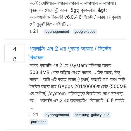
করেছি: সেমিআরআরআরআরআরআআআআআআআআআআ।
পুনরুদ্ধার মোডে বুট করুন -&gt; পুনরুদ্ধার -&gt;
ক্লকওয়ার্কমড রিকভারি v6.0.4.6: "ডেটা / কারখানার পুনরায়
সেট মুছুন" জিপ-ফাইলটি …
21
cyanogenmod
google-apps
গ্যালাক্সি এস 2 এর পুনরায় আকার / সিস্টেম
4
বিভাজন
আমার গ্যালাক্সি এস 2 এর /systemপার্টিশনের আকার
503.4MB থেকে বাড়িয়ে নেওয়া দরকার ... ঠিক আছে, কিছু
সম্ভব। আমি এটি করতে চাইার (প্রধান) কারণটি হ'ল কারণ আমি
ইনস্টল করতে চাই GApps 20140606যা ছোট (500MB
এর অধীনে) /system পার্টিশনযুক্ত ডিভাইসের সাথে সামঞ্জস্য
নয় । গ্যালাক্সি এস 2 এর অভ্যন্তরীণ স্টোরেজটি 16 গিগাবাইট
…
21
cyanogenmod
samsung-galaxy-s-2
partitions