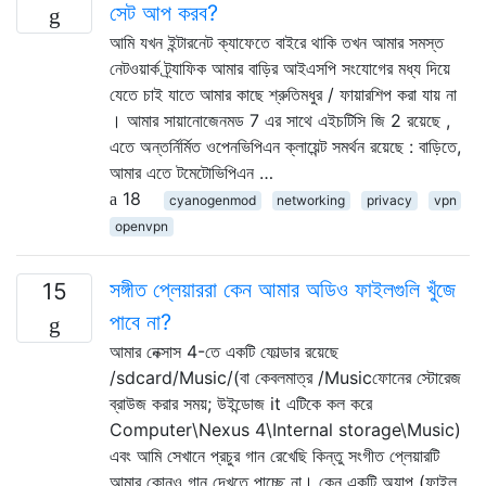
সেট আপ করব?
আমি যখন ইন্টারনেট ক্যাফেতে বাইরে থাকি তখন আমার সমস্ত
নেটওয়ার্ক ট্র্যাফিক আমার বাড়ির আইএসপি সংযোগের মধ্য দিয়ে
যেতে চাই যাতে আমার কাছে শ্রুতিমধুর / ফায়ারশিপ করা যায় না
। আমার সায়ানোজেনমড 7 এর সাথে এইচটিসি জি 2 রয়েছে ,
এতে অন্তর্নির্মিত ওপেনভিপিএন ক্লায়েন্ট সমর্থন রয়েছে : বাড়িতে,
আমার এতে টমেটোভিপিএন …
18
cyanogenmod
networking
privacy
vpn
openvpn
সঙ্গীত প্লেয়াররা কেন আমার অডিও ফাইলগুলি খুঁজে
15
পাবে না?
আমার নেক্সাস 4-তে একটি ফোল্ডার রয়েছে
/sdcard/Music/(বা কেবলমাত্র /Musicফোনের স্টোরেজ
ব্রাউজ করার সময়; উইন্ডোজ it এটিকে কল করে
Computer\Nexus 4\Internal storage\Music)
এবং আমি সেখানে প্রচুর গান রেখেছি কিন্তু সংগীত প্লেয়ারটি
আমার কোনও গান দেখতে পাচ্ছে না। কেন একটি অ্যাপ (ফাইল