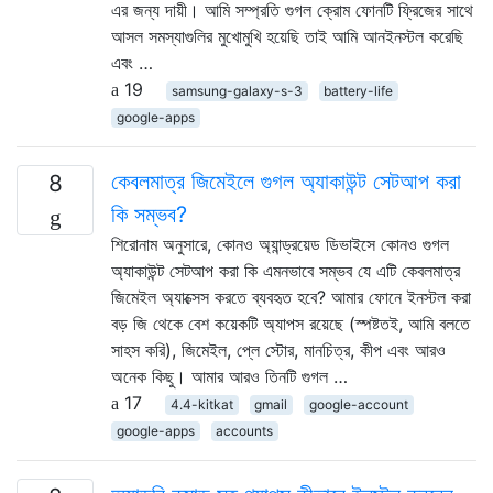
এর জন্য দায়ী। আমি সম্প্রতি গুগল ক্রোম ফোনটি ফ্রিজের সাথে
আসল সমস্যাগুলির মুখোমুখি হয়েছি তাই আমি আনইনস্টল করেছি
এবং …
19
samsung-galaxy-s-3
battery-life
google-apps
কেবলমাত্র জিমেইলে গুগল অ্যাকাউন্ট সেটআপ করা
8
কি সম্ভব?
শিরোনাম অনুসারে, কোনও অ্যান্ড্রয়েড ডিভাইসে কোনও গুগল
অ্যাকাউন্ট সেটআপ করা কি এমনভাবে সম্ভব যে এটি কেবলমাত্র
জিমেইল অ্যাক্সেস করতে ব্যবহৃত হবে? আমার ফোনে ইনস্টল করা
বড় জি থেকে বেশ কয়েকটি অ্যাপস রয়েছে (স্পষ্টতই, আমি বলতে
সাহস করি), জিমেইল, প্লে স্টোর, মানচিত্র, কীপ এবং আরও
অনেক কিছু। আমার আরও তিনটি গুগল …
17
4.4-kitkat
gmail
google-account
google-apps
accounts