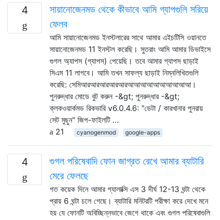
সায়ানোজেনমড থেকে কীভাবে আমি গ্যাপগুলি সরিয়ে
4
ফেলব
আমি সায়ানোজেনমড ইনস্টলারের সাথে আমার এইচটিসি ওয়ানতে
সায়ানোজেনমড 11 ইনস্টল করেছি। সুতরাং আমি আমার ডিভাইসে
গুগল অ্যাপস (গ্যাপস) পেয়েছি। তবে আমার গ্যাপস ছাড়াই
সিএম 11 লাগবে। আমি তখন সাফল্য ছাড়াই নিম্নলিখিতগুলি
করেছি: সেমিআরআরআরআরআরআআআআআআআআআআ।
পুনরুদ্ধার মোডে বুট করুন -&gt; পুনরুদ্ধার -&gt;
ক্লকওয়ার্কমড রিকভারি v6.0.4.6: "ডেটা / কারখানার পুনরায়
সেট মুছুন" জিপ-ফাইলটি …
21
cyanogenmod
google-apps
গুগল পরিষেবাদি ফোন জাগ্রত রেখে আমার ব্যাটারি
4
মেরে ফেলছে
গত কয়েক দিনে আমার গ্যালাক্সি এস 3 দীর্ঘ 12-13 ঘন্টা থেকে
প্রায় 6 ঘন্টা চলে গেছে। ব্যাটারি মনিটরটি পরীক্ষা করে দেখে মনে
হয় যে ফোনটি অবিচ্ছিন্নভাবে জেগে থাকে এবং গুগল পরিষেবাগুলি