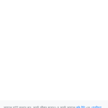
আমাদের সাইট ব্যবহার করে, আপনি স্বীকার করেছেন যে আপনি আমাদের
কুকি নীতি
এবং
গোপনীয়তা