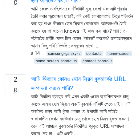
ছবি আপডেট করতে পারি?
আমি কেবল ভাবছিলাম যে শর্টকাটটি মুছে ফেলা এবং এটি পুনরায়
তৈরি করার প্রয়োজন ছাড়াই, যদি কেউ যোগাযোগের চিত্র পরিবর্তন
করা হয় তখন কীভাবে হোম স্ক্রিনে যোগাযোগ আইকনগুলি তৈরি
করতে হয় তা জানেন knows এই কাজ করা যাবে? পরিচিতি-
শর্টকাটের ছবিটি যেমন ছিল তেমন "লাইভ" করবেন? উদাহরণস্বরূপ
আমার কিছু পরিচিতিগুলি ফেসবুকের সাথে …
14
samsung-galaxy-s
contacts
home-screen
home-screen-shortcuts
contact-shortcut
আমি কীভাবে কোনও হোম স্ক্রিন বুকমার্কের URL
2
সম্পাদনা করতে পারি?
আমি নিয়মিত ব্যবহার করি এমন একটি ওয়েব অ্যাপ্লিকেশন চালু
করতে আমার হোম স্ক্রিনে একটি বুকমার্ক শর্টকাট পেতে চাই। এটি
অর্জনের জন্য আমি খুঁজে পেলাম যে উপায়টি আমি সাইটে
থাকাকালীন ক্রোম ব্রাউজার মেনু থেকে হোম স্ক্রিন যুক্ত করুন।
তবে এটি আমাকে বুকমার্কের নির্দেশিত প্রকৃত URL সম্পাদনা
করতে দেয় না। এটি একটি …