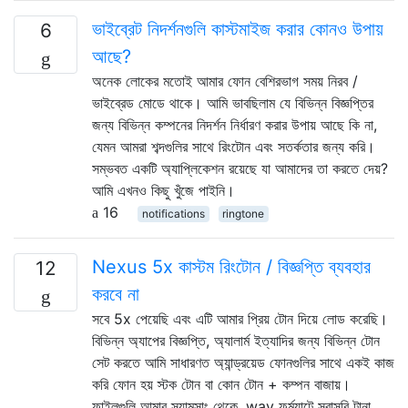
ভাইব্রেট নিদর্শনগুলি কাস্টমাইজ করার কোনও উপায়
6
আছে?
অনেক লোকের মতোই আমার ফোন বেশিরভাগ সময় নিরব /
ভাইব্রেড মোডে থাকে। আমি ভাবছিলাম যে বিভিন্ন বিজ্ঞপ্তির
জন্য বিভিন্ন কম্পনের নিদর্শন নির্ধারণ করার উপায় আছে কি না,
যেমন আমরা শব্দগুলির সাথে রিংটোন এবং সতর্কতার জন্য করি।
সম্ভবত একটি অ্যাপ্লিকেশন রয়েছে যা আমাদের তা করতে দেয়?
আমি এখনও কিছু খুঁজে পাইনি।
16
notifications
ringtone
Nexus 5x কাস্টম রিংটোন / বিজ্ঞপ্তি ব্যবহার
12
করবে না
সবে 5x পেয়েছি এবং এটি আমার প্রিয় টোন দিয়ে লোড করেছি।
বিভিন্ন অ্যাপের বিজ্ঞপ্তি, অ্যালার্ম ইত্যাদির জন্য বিভিন্ন টোন
সেট করতে আমি সাধারণত অ্যান্ড্রয়েড ফোনগুলির সাথে একই কাজ
করি ফোন হয় স্টক টোন বা কোন টোন + কম্পন বাজায়।
ফাইলগুলি আমার স্যামসাং থেকে .wav ফর্ম্যাটে সরাসরি টানা