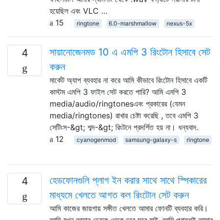
হয়েছিল এবং VLC …
15
ringtone
6.0-marshmallow
nexus-5x
সায়ানোজেনমড 10 এ এমপি 3 রিংটোন হিসাবে সেট
4
করুন
মার্কেট অ্যাপ ব্যবহার না করে আমি কীভাবে রিংটোন হিসাবে একটি
কাস্টম এমপি 3 ফাইল সেট করতে পারি? আমি এমপি 3
media/audio/ringtonesএবং প্রকারের (যেমন
media/ringtones) রাখার চেষ্টা করেছি , তবে এমপি 3
সেটিংস-&gt; শব্দ-&gt; রিংটনে প্রদর্শিত হয় না। ধন্যবাদ.
12
cyanogenmod
samsung-galaxy-s
ringtone
হেডফোনগুলি প্লাগ ইন করার সাথে সাথে স্পিকারের
4
মাধ্যমে খেলতে আগত কল রিংটোন সেট করুন
আমি কাজের জায়গায় সঙ্গীত খেলতে আমার ফোনটি ব্যবহার করি।
আমি যখন আমার ডেস্ক থেকে দূরে সরে যাই, আমি প্রায়শই আমার