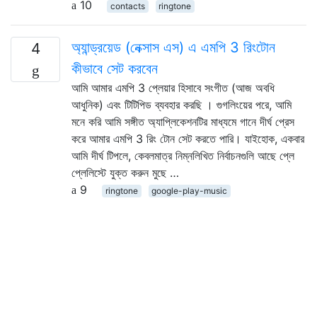
10
contacts
ringtone
অ্যান্ড্রয়েড (নেক্সাস এস) এ এমপি 3 রিংটোন
4
কীভাবে সেট করবেন
আমি আমার এমপি 3 প্লেয়ার হিসাবে সংগীত (আজ অবধি
আধুনিক) এবং টিটিপিড ব্যবহার করছি । গুগলিংয়ের পরে, আমি
মনে করি আমি সঙ্গীত অ্যাপ্লিকেশনটির মাধ্যমে গানে দীর্ঘ প্রেস
করে আমার এমপি 3 রিং টোন সেট করতে পারি। যাইহোক, একবার
আমি দীর্ঘ টিপলে, কেবলমাত্র নিম্নলিখিত নির্বাচনগুলি আছে প্লে
প্লেলিস্টে যুক্ত করুন মুছে …
9
ringtone
google-play-music