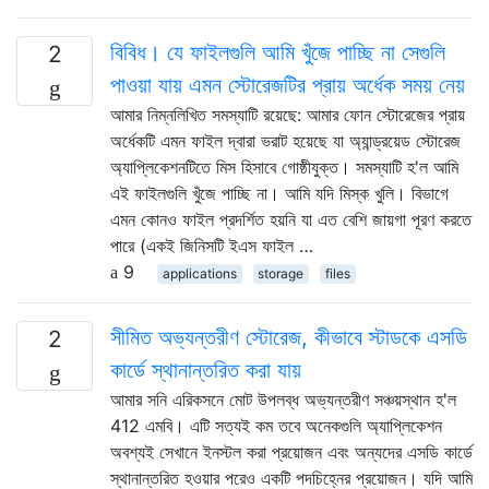
বিবিধ। যে ফাইলগুলি আমি খুঁজে পাচ্ছি না সেগুলি
2
পাওয়া যায় এমন স্টোরেজটির প্রায় অর্ধেক সময় নেয়
আমার নিম্নলিখিত সমস্যাটি রয়েছে: আমার ফোন স্টোরেজের প্রায়
অর্ধেকটি এমন ফাইল দ্বারা ভরাট হয়েছে যা অ্যান্ড্রয়েড স্টোরেজ
অ্যাপ্লিকেশনটিতে মিস হিসাবে গোষ্ঠীযুক্ত। সমস্যাটি হ'ল আমি
এই ফাইলগুলি খুঁজে পাচ্ছি না। আমি যদি মিস্ক খুলি। বিভাগে
এমন কোনও ফাইল প্রদর্শিত হয়নি যা এত বেশি জায়গা পূরণ করতে
পারে (একই জিনিসটি ইএস ফাইল …
9
applications
storage
files
সীমিত অভ্যন্তরীণ স্টোরেজ, কীভাবে স্টাডকে এসডি
2
কার্ডে স্থানান্তরিত করা যায়
আমার সনি এরিকসনে মোট উপলব্ধ অভ্যন্তরীণ সঞ্চয়স্থান হ'ল
412 এমবি। এটি সত্যই কম তবে অনেকগুলি অ্যাপ্লিকেশন
অবশ্যই সেখানে ইনস্টল করা প্রয়োজন এবং অন্যদের এসডি কার্ডে
স্থানান্তরিত হওয়ার পরেও একটি পদচিহ্নের প্রয়োজন। যদি আমি