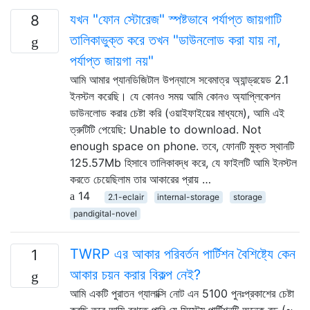
যখন "ফোন স্টোরেজ" স্পষ্টভাবে পর্যাপ্ত জায়গাটি
8
তালিকাভুক্ত করে তখন "ডাউনলোড করা যায় না,
পর্যাপ্ত জায়গা নয়"
আমি আমার প্যানডিজিটাল উপন্যাসে সবেমাত্র অ্যান্ড্রয়েড 2.1
ইনস্টল করেছি। যে কোনও সময় আমি কোনও অ্যাপ্লিকেশন
ডাউনলোড করার চেষ্টা করি (ওয়াইফাইয়ের মাধ্যমে), আমি এই
ত্রুটিটি পেয়েছি: Unable to download. Not
enough space on phone. তবে, ফোনটি মুক্ত স্থানটি
125.57Mb হিসাবে তালিকাবদ্ধ করে, যে ফাইলটি আমি ইনস্টল
করতে চেয়েছিলাম তার আকারের প্রায় …
14
2.1-eclair
internal-storage
storage
pandigital-novel
TWRP এর আকার পরিবর্তন পার্টিশন বৈশিষ্ট্যে কেন
1
আকার চয়ন করার বিকল্প নেই?
আমি একটি পুরাতন গ্যালাক্সি নোট এন 5100 পুনঃপ্রকাশের চেষ্টা
করছি তবে আমি বুঝতে পারি যে সিস্টেম পার্টিশনটি অনেক বড় (~