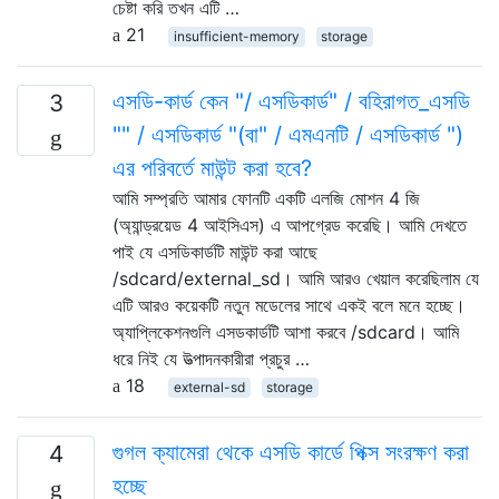
চেষ্টা করি তখন এটি …
21
insufficient-memory
storage
এসডি-কার্ড কেন "/ এসডিকার্ড" / বহিরাগত_এসডি
3
"" / এসডিকার্ড "(বা" / এমএনটি / এসডিকার্ড ")
এর পরিবর্তে মাউন্ট করা হবে?
আমি সম্প্রতি আমার ফোনটি একটি এলজি মোশন 4 জি
(অ্যান্ড্রয়েড 4 আইসিএস) এ আপগ্রেড করেছি। আমি দেখতে
পাই যে এসডিকার্ডটি মাউন্ট করা আছে
/sdcard/external_sd। আমি আরও খেয়াল করেছিলাম যে
এটি আরও কয়েকটি নতুন মডেলের সাথে একই বলে মনে হচ্ছে।
অ্যাপ্লিকেশনগুলি এসডকার্ডটি আশা করবে /sdcard। আমি
ধরে নিই যে উত্পাদনকারীরা প্রচুর …
18
external-sd
storage
গুগল ক্যামেরা থেকে এসডি কার্ডে পিক্স সংরক্ষণ করা
4
হচ্ছে