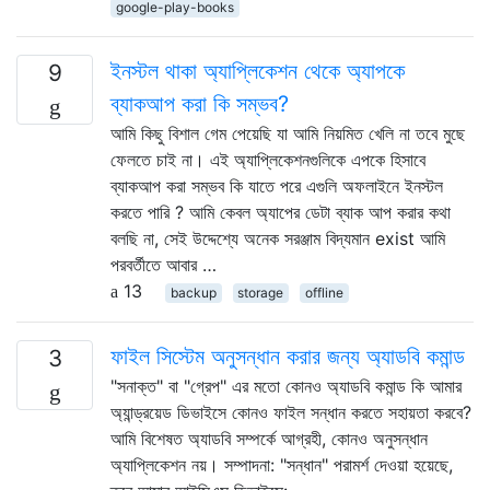
google-play-books
ইনস্টল থাকা অ্যাপ্লিকেশন থেকে অ্যাপকে
9
ব্যাকআপ করা কি সম্ভব?
আমি কিছু বিশাল গেম পেয়েছি যা আমি নিয়মিত খেলি না তবে মুছে
ফেলতে চাই না। এই অ্যাপ্লিকেশনগুলিকে এপকে হিসাবে
ব্যাকআপ করা সম্ভব কি যাতে পরে এগুলি অফলাইনে ইনস্টল
করতে পারি ? আমি কেবল অ্যাপের ডেটা ব্যাক আপ করার কথা
বলছি না, সেই উদ্দেশ্যে অনেক সরঞ্জাম বিদ্যমান exist আমি
পরবর্তীতে আবার …
13
backup
storage
offline
ফাইল সিস্টেম অনুসন্ধান করার জন্য অ্যাডবি কমান্ড
3
"সনাক্ত" বা "গ্রেপ" এর মতো কোনও অ্যাডবি কমান্ড কি আমার
অ্যান্ড্রয়েড ডিভাইসে কোনও ফাইল সন্ধান করতে সহায়তা করবে?
আমি বিশেষত অ্যাডবি সম্পর্কে আগ্রহী, কোনও অনুসন্ধান
অ্যাপ্লিকেশন নয়। সম্পাদনা: "সন্ধান" পরামর্শ দেওয়া হয়েছে,