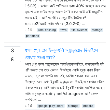
1.5GB)। বর্তমান রমটি পার্টিশনের প্রায় 40% ব্যবহার করে তাই
ক্যাশে এবং ডেটার জন্য জায়গা তৈরি করতে আমি এটি সঙ্কুচিত
করতে চাই। আমি শুনেছি যে নতুন টিডব্লিউআরপি
resize2fsতাই আমি সর্বশেষ (3.0.2-0) …
14
rom-flashing
twrp
file-system
storage
partitions
গুগল প্লে তার ই-বুকগুলি অ্যান্ড্রয়েড ডিভাইসে
3
কোথায় সঞ্চয় করে?
গুগল প্লে বুকস অ্যান্ড্রয়েড অ্যাপ্লিকেশনটিতে, ব্যবহারকারী যদি
এটি করতে চায় তবে কোনও ডিভাইসে একটি ইবুক রাখার বিকল্প
রয়েছে। সুতরাং আপনি যখন এই জাতীয় কোনও কাজ করার
সিদ্ধান্ত নেন, তখন ইবুকটি অ্যান্ড্রয়েড ডিভাইসে কোথাও সঞ্চিত
থাকতে পারে। আমি জানতে চাই ইবুকটি কোথায় সংরক্ষিত আছে।
আমি অনুসন্ধান করেছি /mnt/storageএবং আমি কেবল
অলডিকো …
13
google-play-store
storage
ebooks