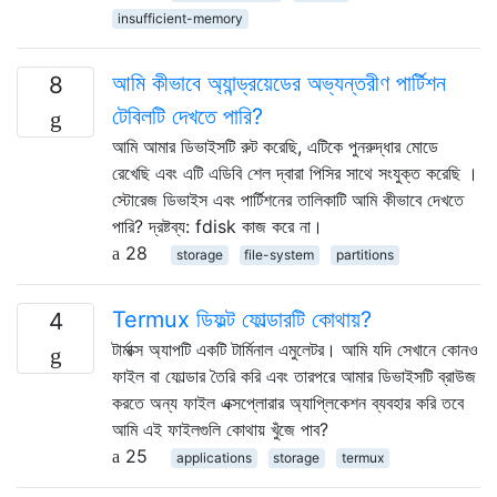
insufficient-memory
আমি কীভাবে অ্যান্ড্রয়েডের অভ্যন্তরীণ পার্টিশন
8
টেবিলটি দেখতে পারি?
আমি আমার ডিভাইসটি রুট করেছি, এটিকে পুনরুদ্ধার মোডে
রেখেছি এবং এটি এডিবি শেল দ্বারা পিসির সাথে সংযুক্ত করেছি ।
স্টোরেজ ডিভাইস এবং পার্টিশনের তালিকাটি আমি কীভাবে দেখতে
পারি? দ্রষ্টব্য: fdisk কাজ করে না।
28
storage
file-system
partitions
Termux ডিফল্ট ফোল্ডারটি কোথায়?
4
টার্মাক্স অ্যাপটি একটি টার্মিনাল এমুলেটর। আমি যদি সেখানে কোনও
ফাইল বা ফোল্ডার তৈরি করি এবং তারপরে আমার ডিভাইসটি ব্রাউজ
করতে অন্য ফাইল এক্সপ্লোরার অ্যাপ্লিকেশন ব্যবহার করি তবে
আমি এই ফাইলগুলি কোথায় খুঁজে পাব?
25
applications
storage
termux