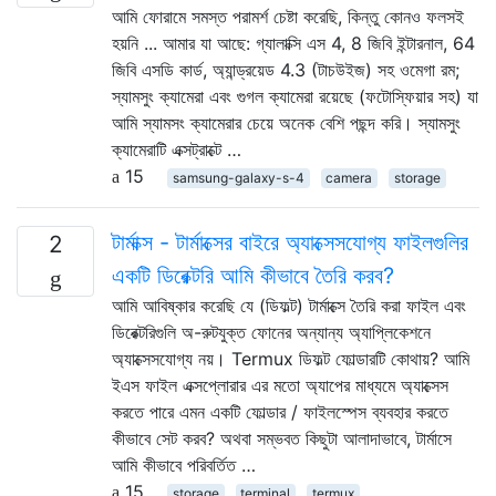
আমি ফোরামে সমস্ত পরামর্শ চেষ্টা করেছি, কিন্তু কোনও ফলসই
হয়নি ... আমার যা আছে: গ্যালাক্সি এস 4, 8 জিবি ইন্টারনাল, 64
জিবি এসডি কার্ড, অ্যান্ড্রয়েড 4.3 (টাচউইজ) সহ ওমেগা রম;
স্যামসুং ক্যামেরা এবং গুগল ক্যামেরা রয়েছে (ফটোস্ফিয়ার সহ) যা
আমি স্যামসং ক্যামেরার চেয়ে অনেক বেশি পছন্দ করি। স্যামসুং
ক্যামেরাটি এক্সট্রাক্টে …
15
samsung-galaxy-s-4
camera
storage
টার্মাক্স - টার্মাক্সের বাইরে অ্যাক্সেসযোগ্য ফাইলগুলির
2
একটি ডিরেক্টরি আমি কীভাবে তৈরি করব?
আমি আবিষ্কার করেছি যে (ডিফল্ট) টার্মাক্সে তৈরি করা ফাইল এবং
ডিরেক্টরিগুলি অ-রুটযুক্ত ফোনের অন্যান্য অ্যাপ্লিকেশনে
অ্যাক্সেসযোগ্য নয়। Termux ডিফল্ট ফোল্ডারটি কোথায়? আমি
ইএস ফাইল এক্সপ্লোরার এর মতো অ্যাপের মাধ্যমে অ্যাক্সেস
করতে পারে এমন একটি ফোল্ডার / ফাইলস্পেস ব্যবহার করতে
কীভাবে সেট করব? অথবা সম্ভবত কিছুটা আলাদাভাবে, টার্মাসে
আমি কীভাবে পরিবর্তিত …
15
storage
terminal
termux