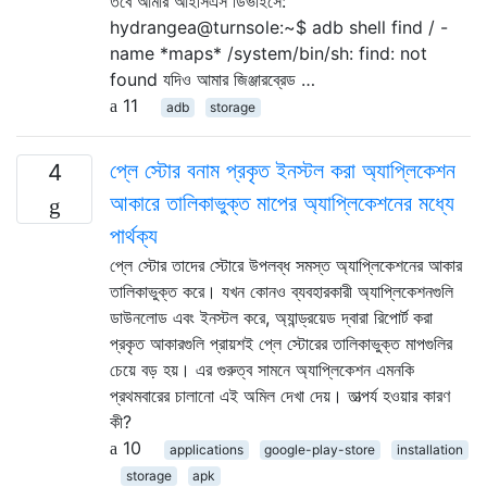
তবে আমার আইসিএস ডিভাইসে:
hydrangea@turnsole:~$ adb shell find / -
name *maps* /system/bin/sh: find: not
found যদিও আমার জিঞ্জারব্রেড …
11
adb
storage
প্লে স্টোর বনাম প্রকৃত ইনস্টল করা অ্যাপ্লিকেশন
4
আকারে তালিকাভুক্ত মাপের অ্যাপ্লিকেশনের মধ্যে
পার্থক্য
প্লে স্টোর তাদের স্টোরে উপলব্ধ সমস্ত অ্যাপ্লিকেশনের আকার
তালিকাভুক্ত করে। যখন কোনও ব্যবহারকারী অ্যাপ্লিকেশনগুলি
ডাউনলোড এবং ইনস্টল করে, অ্যান্ড্রয়েড দ্বারা রিপোর্ট করা
প্রকৃত আকারগুলি প্রায়শই প্লে স্টোরের তালিকাভুক্ত মাপগুলির
চেয়ে বড় হয়। এর গুরুত্ব সামনে অ্যাপ্লিকেশন এমনকি
প্রথমবারের চালানো এই অমিল দেখা দেয়। তাত্পর্য হওয়ার কারণ
কী?
10
applications
google-play-store
installation
storage
apk