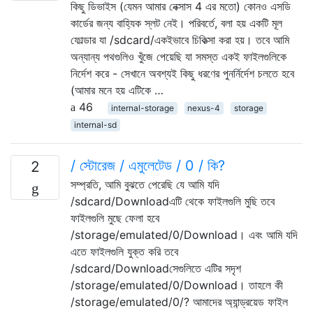
কিছু ডিভাইস (যেমন আমার নেক্সাস 4 এর মতো) কোনও এসডি
কার্ডের জন্য বাহ্যিক স্লট নেই। পরিবর্তে, বলা হয় একটি মূল
ফোল্ডার যা /sdcard/একইভাবে চিকিত্সা করা হয়। তবে আমি
অন্যান্য পথগুলিও খুঁজে পেয়েছি যা সমস্ত একই ফাইলগুলিকে
নির্দেশ করে - সেখানে অবশ্যই কিছু ধরণের পুনর্নির্দেশ চলতে হবে
(আমার মনে হয় এটিকে …
46
internal-storage
nexus-4
storage
internal-sd
/ স্টোরেজ / এমুলেটেড / 0 / কি?
2
সম্প্রতি, আমি বুঝতে পেরেছি যে আমি যদি
/sdcard/Downloadএটি থেকে ফাইলগুলি মুছি তবে
ফাইলগুলি মুছে ফেলা হবে
/storage/emulated/0/Download। এবং আমি যদি
এতে ফাইলগুলি যুক্ত করি তবে
/sdcard/Downloadসেগুলিতে এটির সদৃশ
/storage/emulated/0/Download। তাহলে কী
/storage/emulated/0/? আমাদের অ্যান্ড্রয়েড ফাইল