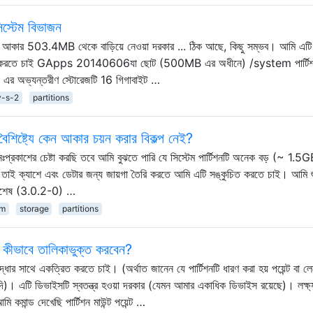
িস্টেম বিভাজন
র আকার 503.4MB থেকে বাড়িয়ে নেওয়া দরকার ... ঠিক আছে, কিছু সম্ভব। আমি এট
স্টল করতে চাই GApps 20140606যা ছোট (500MB এর অধীনে) /system পার্টিশ
স 2 এর অভ্যন্তরীণ স্টোরেজটি 16 গিগাবাইট …
y-s-2
partitions
শিষ্ট্যে কেন আকার চয়ন করার বিকল্প নেই?
ঃপ্রকাশের চেষ্টা করছি তবে আমি বুঝতে পারি যে সিস্টেম পার্টিশনটি অনেক বড় (~ 1.5
করে তাই ক্যাশে এবং ডেটার জন্য জায়গা তৈরি করতে আমি এটি সঙ্কুচিত করতে চাই। আমি শ
্বশেষ (3.0.2-0) …
em
storage
partitions
 কীভাবে তালিকাভুক্ত করবেন?
ধার সাথে একত্রিত করতে চাই। (অর্থাত জানেন যে পার্টিশনটি ধারণ করা হয় পয়েন্ট বা ল
 এটি ডিভাইসটি স্বতন্ত্র হওয়া দরকার (যেমন আমার একাধিক ডিভাইস রয়েছে)। লক্ষ্
মান্ড দেখেছি পার্টিশন মাউন্ট পয়েন্ট …