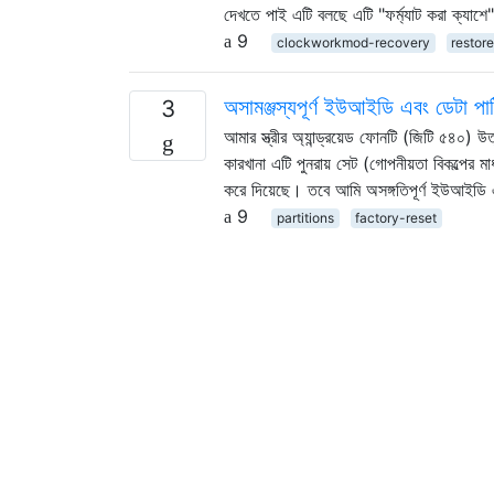
দেখতে পাই এটি বলছে এটি "ফর্ম্যাট করা ক্যাশ
9
clockworkmod-recovery
restor
অসামঞ্জস্যপূর্ণ ইউআইডি এবং ডেটা পার
3
আমার স্ত্রীর অ্যান্ড্রয়েড ফোনটি (জিটি ৫৪০)
কারখানা এটি পুনরায় সেট (গোপনীয়তা বিকল্পের
করে দিয়েছে। তবে আমি অসঙ্গতিপূর্ণ ইউআইডি এ
9
partitions
factory-reset