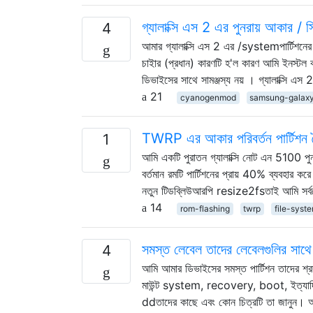
গ্যালাক্সি এস 2 এর পুনরায় আকার / স
4
আমার গ্যালাক্সি এস 2 এর /systemপার্টিশনে
চাইার (প্রধান) কারণটি হ'ল কারণ আমি ইন
ডিভাইসের সাথে সামঞ্জস্য নয় । গ্যালাক্সি এ
21
cyanogenmod
samsung-galax
TWRP এর আকার পরিবর্তন পার্টিশন বৈ
1
আমি একটি পুরাতন গ্যালাক্সি নোট এন 5100 পুন
বর্তমান রমটি পার্টিশনের প্রায় 40% ব্যবহার 
নতুন টিডব্লিউআরপি resize2fsতাই আমি সর
14
rom-flashing
twrp
file-syst
সমস্ত লেবেল তাদের লেবেলগুলির সাথে
4
আমি আমার ডিভাইসের সমস্ত পার্টিশন তাদের শ্রদ্
মাউন্ট system, recovery, boot, ইত্যাদি)।
ddতাদের কাছে এবং কোন চিত্রটি তা জানুন। আমি ক