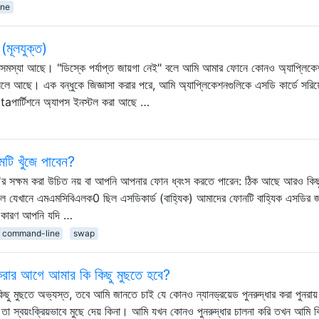
ine
 (মূলযুক্ত)
 সমস্যা আছে। "ডিস্কে পর্যাপ্ত জায়গা নেই" বলে আমি আমার ফোনে কোনও অ্যাপ্লিক
ে আছে। এক বন্ধুকে জিজ্ঞাসা করার পরে, আমি অ্যাপ্লিকেশনগুলিকে এসডি কার্ডে সরিয
ataপার্টিশনে অ্যাপস ইনস্টল করা আছে …
মটি খুঁজে পাবেন?
 'র সক্ষম করা উচিত নয় বা আপনি আপনার ফোন ধ্বংস করতে পারেন: ঠিক আছে আরও কি
 ছিল যেখানে এমএমসিবিএলক0 ছিল এসডিকার্ড (বাহ্যিক) আমাদের ফোনটি বাহ্যিক এসডির জ
্ণ কারণ আপনি যদি …
command-line
swap
ার করার আগে আমার কি কিছু মুছতে হবে?
ছু মুছতে অভ্যস্ত, তবে আমি জানতে চাই যে কোনও ন্যানড্রয়েড পুনরুদ্ধার করা পুনরায়
পরে তা স্বয়ংক্রিয়ভাবে মুছে দেয় কিনা। আমি যখন কোনও পুনরুদ্ধার চালনা করি তখন আমি কিছ