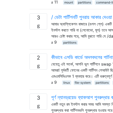
11
mount
partitions
command-l
/ ডেটা পার্টিশনটি পুনরায় আকার দেওয়া
3
আমার অ্যাপ্লিকেশন বাজারে (গুগল প্লে) একটি
ইনস্টল করতে পারি না (লেনোভো, মূল) তবে আসল
আরও চেষ্টা করার পরে, আমি বুঝতে পারি যে /d
9
partitions
কীভাবে এসডি কার্ডে অদলবদলের পার্টনা
2
যেহেতু এই সতর্ক, আপনি ভুল পার্টিশনে swap
আমরা! পূর্ববর্তী ফোনের একটি পার্টিশন লেআউট
এমএমসিবিএলক 1 ব্যবহার করে। এটি গুরুত্বপূর
9
linux
file-system
partitions
পূর্ণ ন্যানড্রয়েড ব্যাকআপ পুনরুদ্ধ
3
একটি নতুন রম ইনস্টল করার সময় আমি সমস্ত কি
পুনরুদ্ধার করা পার্টিশনগুলি পুনরুদ্ধার হওয়ার 