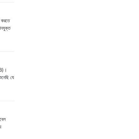
ি করতে
নযুক্ত
GB)।
ুনেছি যে
েবেল
য