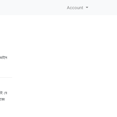
Account
িভাইস
নই যে
ারের