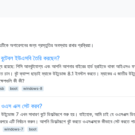
ং এটিকে অপারেশনের জন্য প্রস্তুতির অবস্থায় রাখার প্রক্রিয়া।
 বুটেবল ইউএসবি তৈরি করছেন?
যে রয়েছে: পিসি আনবুটযোগ্য এবং আপনি আপনার বাইরের হার্ড ড্রাইভে থাকা আইএসও ফ
তে চান। বুট ক্যাম্প ছাড়াই ম্যাকে উইন্ডোজ 8.1 ইনস্টল করতে। ম্যাকের এ জাতীয় উই
্ষেপগুলি কী কী?
sb
boot
windows-8
বে ওএস এক্স সেট করব?
ইন্ডোজ 7 এখন সাধারণ বুটে ডিফল্টরূপে শুরু হয়। যাইহোক, আমি চাই যে ওএসএক্স ডিফল
পরে এটি নির্বাচন করুন। আপনি ডিফল্টরূপে বুট করতে ওএসএক্সকে কীভাবে সেট করতে প
windows-7
boot