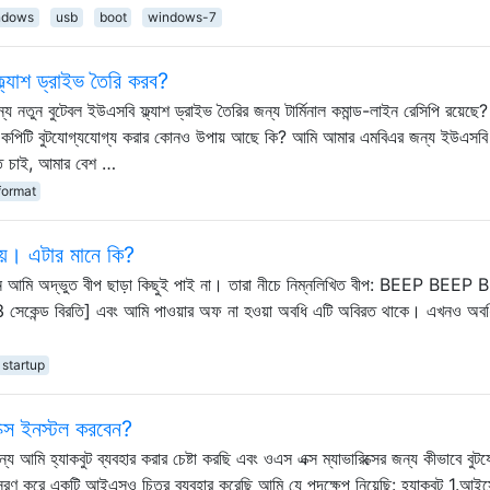
ndows
usb
boot
windows-7
ল্যাশ ড্রাইভ তৈরি করব?
 নতুন বুটেবল ইউএসবি ফ্ল্যাশ ড্রাইভ তৈরির জন্য টার্মিনাল কমান্ড-লাইন রেসিপি রয়েছে? ব
ন কপিটি বুটযোগ্যযোগ্য করার কোনও উপায় আছে কি? আমি আমার এমবিএর জন্য ইউএসবি
ে চাই, আমার বেশ …
format
েয়। এটার মানে কি?
 তখন আমি অদ্ভুত বীপ ছাড়া কিছুই পাই না। তারা নীচে নিম্নলিখিত বীপ: BEEP BEEP
কেন্ড বিরতি] এবং আমি পাওয়ার অফ না হওয়া অবধি এটি অবিরত থাকে। এখনও অব
startup
রিক্স ইনস্টল করবেন?
 জন্য আমি হ্যাকবুট ব্যবহার করার চেষ্টা করছি এবং ওএস এক্স ম্যাভারিক্সের জন্য কীভাবে বুট
রণ করে একটি আইএসও চিত্র ব্যবহার করেছি আমি যে পদক্ষেপ নিয়েছি: হ্যাকবুট 1.আই