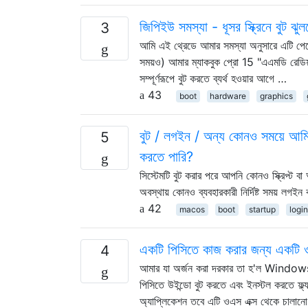
জিপিইউ সমস্যা - ধূসর স্ক্রিনে বুট ঝুল
3
আমি এই থ্রেডে আমার সমস্যা অনুসারে এটি পেয়েছ
সময়ও) আমার ম্যাকবুক প্রো 15 "এএমডি রেডিয
সম্পূর্ণরূপে বুট করতে ব্যর্থ হওয়ার আগে …
43
boot
hardware
graphics
বুট / লগইন / অন্য কোনও সময়ে আমি কী
5
করতে পারি?
সিস্টেমটি বুট করার পরে আপনি কোনও স্ক্রিপ্ট বা
অবস্থায় কোনও ব্যবহারকারী নির্দিষ্ট সময় লগইন
42
macos
boot
startup
logi
একটি পিসিতে কাজ করার জন্য একটি 
4
আমার যা অর্জন করা দরকার তা হ'ল Windows 7
পিসিতে উইন্ডো বুট করতে এবং ইনস্টল করতে ফ্ল্য
অ্যাপ্লিকেশন তবে এটি ওএস এক্স থেকে চালা