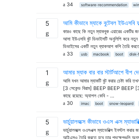
34
software-recommendation
wi
আমি কীভাবে ম্যাকে বুটেবল ইউএসবি ফ্
5
কারও কাছে কি নতুন ম্যাকবুক এয়ারের একটির জন্য
আসা ইউএসবি বুট ডিভাইসটি অনুলিপি করে নতু
ডিভাইসের একটি নতুন ব্যাকআপ কপি তৈরি করত
33
usb
macbook
boot
disk-
আমার ম্যাক বার বার স্টার্টআপে বীপ দ
1
আমি যখন আমার ম্যাকটি বুট করার চেষ্টা করি
[3 সেকেন্ড বিরাম] BEEP BEEP BEEP [3 সে
কাছে রয়েছে: অ্যাপল কেবি - …
30
imac
boot
snow-leopard
ভার্চুয়ালবক্সে কীভাবে ওএস এক্স ম্যাভা
5
ভার্চুয়ালবক্সে ওএসএক্স ম্যাভেরিক্স ইনস্টল করার
আইএসও তৈরি করতে হবে তার পদক্ষেপগুলি অনুস