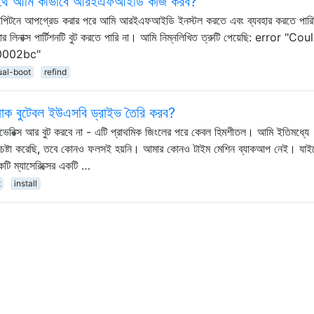
 সাথে আমি কীভাবে আরইএফআইডি কাজ করব?
্যাপিটনে আপগ্রেড করার পরে আমি আরইএফআইডি ইনস্টল করতে এবং ব্যবহার করতে পারি
লিনাক্স পার্টিশনটি বুট করতে পারি না। আমি নিম্নলিখিত ত্রুটি পেয়েছি: error "Co
00002bc"
ual-boot
refind
যাক বুটেবল ইউএসবি ড্রাইভ তৈরি করব?
েরিক্স আর বুট করবে না - এটি প্রাথমিক জিংলের পরে কেবল হিমশীতল। আমি ইতিমধ্যে
চেষ্টা করেছি, তবে কোনও ফলসই হয়নি। আমার কোনও টাইম মেশিন ব্যাকআপ নেই। যাই
টি ম্যাসেরিক্সের একটি …
t
install