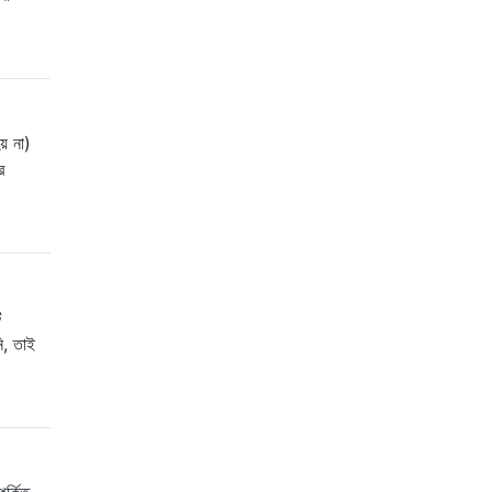
য় না)
র
ি
ি, তাই
র্কিত