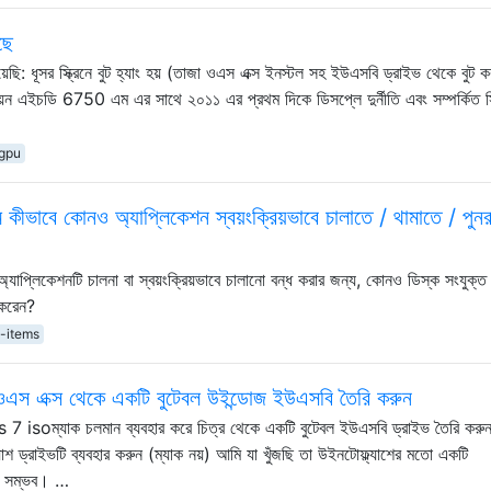
ছে
ি: ধূসর স্ক্রিনে বুট হ্যাং হয় (তাজা ওএস এক্স ইনস্টল সহ ইউএসবি ড্রাইভ থেকে বুট ক
়ন এইচডি 6750 এম এর সাথে ২০১১ এর প্রথম দিকে ডিসপ্লে দুর্নীতি এবং সম্পর্কিত সি
gpu
ভাবে কোনও অ্যাপ্লিকেশন স্বয়ংক্রিয়ভাবে চালাতে / থামাতে / পুনরায
 অ্যাপ্লিকেশনটি চালনা বা স্বয়ংক্রিয়ভাবে চালানো বন্ধ করার জন্য, কোনও ডিস্ক সংযুক্ত
 করেন?
n-items
ওএস এক্স থেকে একটি বুটেবল উইন্ডোজ ইউএসবি তৈরি করুন
 isoম্যাক চলমান ব্যবহার করে চিত্র থেকে একটি বুটেবল ইউএসবি ড্রাইভ তৈরি করু
াশ ড্রাইভটি ব্যবহার করুন (ম্যাক নয়) আমি যা খুঁজছি তা উইনটোফ্ল্যাশের মতো একটি
নো সম্ভব। …