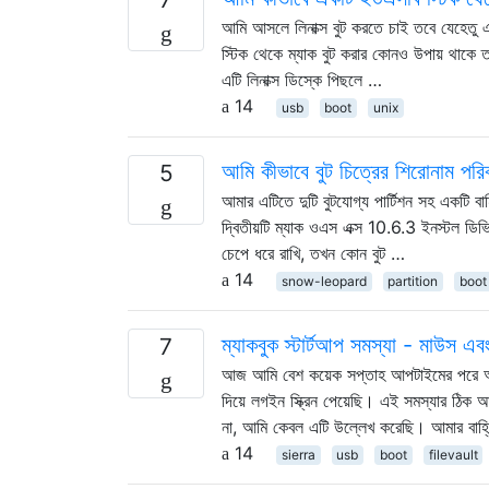
আমি আসলে লিনাক্স বুট করতে চাই তবে যেহেতু
স্টিক থেকে ম্যাক বুট করার কোনও উপায় থাকে 
এটি লিনাক্স ডিস্কে পিছলে …
14
usb
boot
unix
আমি কীভাবে বুট চিত্রের শিরোনাম পরি
5
আমার এটিতে দুটি বুটযোগ্য পার্টিশন সহ একটি ব
দ্বিতীয়টি ম্যাক ওএস এক্স 10.6.3 ইনস্টল ডি
চেপে ধরে রাখি, তখন কোন বুট …
14
snow-leopard
partition
boot
ম্যাকবুক স্টার্টআপ সমস্যা - মাউস
7
আজ আমি বেশ কয়েক সপ্তাহ আপটাইমের পরে আমার 
দিয়ে লগইন স্ক্রিন পেয়েছি। এই সমস্যার ঠিক 
না, আমি কেবল এটি উল্লেখ করেছি। আমার বাহ্
14
sierra
usb
boot
filevault