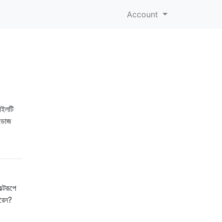
Account
াইলটি
ন্ডোজ
্টরূপে
ারেন?