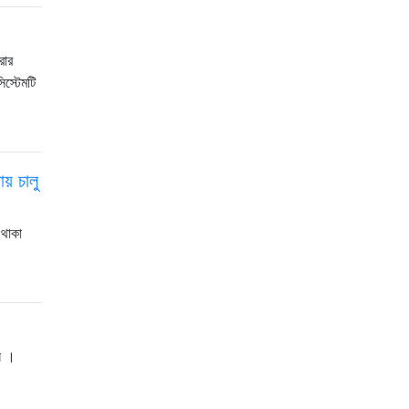
রার
স্টেমটি
় চালু
 থাকা
ন ।