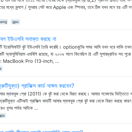
তাহের মধ্যে ক্র্যাশ / পুনরায় সেট করে Apple এবং স্পিনার, তবে ঠিক যখন মনে হয় এটি 
hang
gpu
ুটেবল ইউএসবি সনাক্ত করছে না
টি ইয়োসিমাইট বুট ইউএসবি তৈরি করেছি। optionবুটের সময় আমি যখন ধরে থাকি তখ
টি অ্যালুমিনিয়াম এমবিপি রয়েছে, যা ২০০৯ সালে কিনেছিল It এটি সুপারড্রাইভ সহ পুরো
র মেশিন: MacBook Pro (13-inch, …
e
্রুটিযুক্ত) গ্রাফিক্স কার্ড অক্ষম করবেন?
এবং আমার ম্যাকবুক প্রো (2011) কে বুট করা থেকে বিরত করছে। আমার গবেষণার ভিত্তিতে
্রুটিযুক্ত এটিআই গ্রাফিক্স কার্ডটি আমার ম্যাকবুক প্রো বুট করা থেকে বিরত করছে কারণ
রেও ধূসর পর্দায় আটকে …
gpu