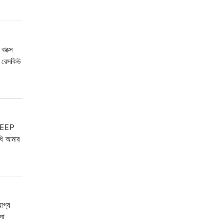
াক্সে
 রেসকিউ
 BEEP
ধি আমার
যোগ্য
সো