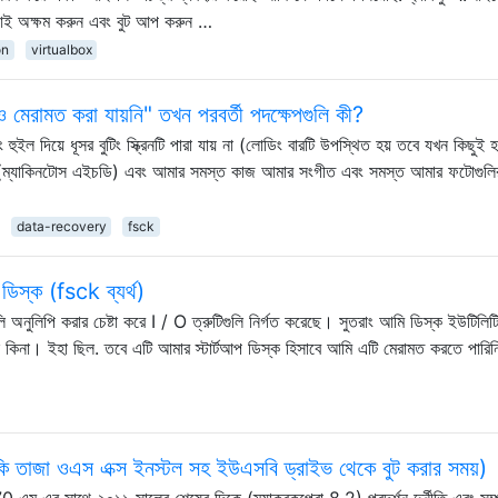
এফআই অক্ষম করুন এবং বুট আপ করুন …
on
virtualbox
ও মেরামত করা যায়নি" তখন পরবর্তী পদক্ষেপগুলি কী?
ইল দিয়ে ধূসর বুটিং স্ক্রিনটি পারা যায় না (লোডিং বারটি উপস্থিত হয় তবে যখন কিছুই হ
 (ম্যাকিনটোস এইচডি) এবং আমার সমস্ত কাজ আমার সংগীত এবং সমস্ত আমার ফটোগুলি
data-recovery
fsck
িস্ক (fsck ব্যর্থ)
িপি করার চেষ্টা করে I / O ত্রুটিগুলি নির্গত করেছে। সুতরাং আমি ডিস্ক ইউটিলিট
ছে কিনা। ইহা ছিল. তবে এটি আমার স্টার্টআপ ডিস্ক হিসাবে আমি এটি মেরামত করতে পারিন
এমনকি তাজা ওএস এক্স ইনস্টল সহ ইউএসবি ড্রাইভ থেকে বুট করার সময়)
এম এর সাথে ২০১১ সালের শেষের দিকে (ম্যাকবুকপ্রো 8,2) প্রদর্শন দুর্নীতি এবং সম্প