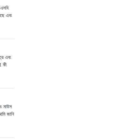
উএসবি
রছে এবং
ত্র এবং
t কী
বং মাউস
আমি জানি