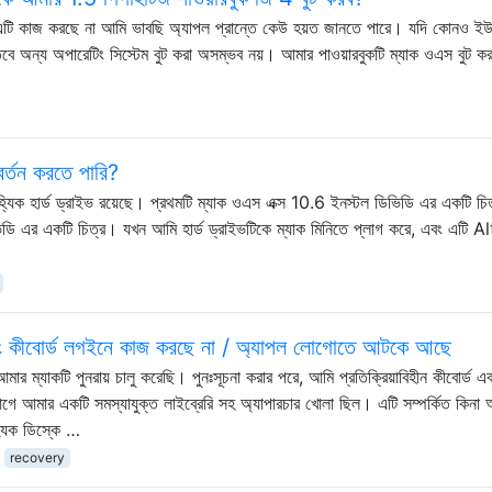
 এটি কাজ করছে না আমি ভাবছি অ্যাপল প্রান্তে কেউ হয়ত জানতে পারে। যদি কোনও ই
তবে অন্য অপারেটিং সিস্টেম বুট করা অসম্ভব নয়। আমার পাওয়ারবুকটি ম্যাক ওএস বুট ক
বর্তন করতে পারি?
াহ্যিক হার্ড ড্রাইভ রয়েছে। প্রথমটি ম্যাক ওএস এক্স 10.6 ইনস্টল ডিভিডি এর একটি চি
ভিডি এর একটি চিত্র। যখন আমি হার্ড ড্রাইভটিকে ম্যাক মিনিতে প্লাগ করে, এবং এটি Al
 এবং কীবোর্ড লগইনে কাজ করছে না / অ্যাপল লোগোতে আটকে আছে
ম্যাকটি পুনরায় চালু করেছি। পুনঃসূচনা করার পরে, আমি প্রতিক্রিয়াবিহীন কীবোর্ড এ
আগে আমার একটি সমস্যাযুক্ত লাইব্রেরি সহ অ্যাপারচার খোলা ছিল। এটি সম্পর্কিত কিনা 
যিক ডিস্কে …
recovery