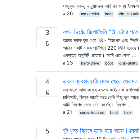
সংযুক্ত করুন, ভার্চুয়ালবক্স অতিথির জন্য ই
26
mavericks
boot
virtualizati
যখন fsck রিপোর্টগুলি "3 চেষ্টার পরে
3
আমার ম্যাক বুক প্রো 13.- "আপেল এবং স্পিনিং হু
আমার একটি একক পার্টিশনে 220 জিবি রয়েছে
একমাত্র অনুলিপি রয়েছে। আমি এত বোকা …
23
hard-drive
boot
disk-utility
একক ব্যবহারকারী মোড থেকে মেরামত ড
4
এর আগে আজ আমার ২০০৯ আইম্যাক ফাইলগুলি অনুল
চালিয়েছি, ডিস্ক যাচাই করে দেখি কিছু ভুল আ
আমি নিরাপদ মোড চেষ্টা করেছি। নিরাপদ …
21
snow-leopard
boot
fsck
বুট ধূসর স্ক্রিনে হ্যাং হয়ে থাকে (
5
আমার ম্যাকবুক প্রো 15 "এএমডি রেডিয়ন 6770 