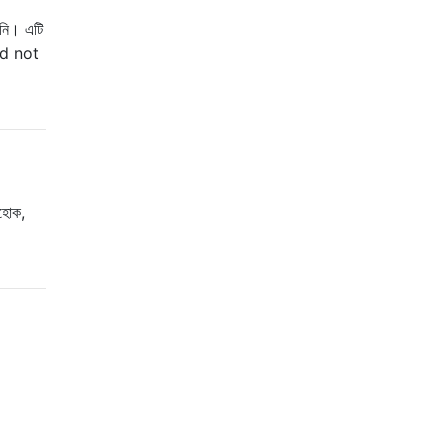
নি। এটি
uld not
হোক,