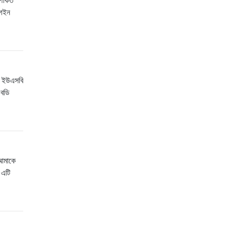
লগইন
ন ইউএসবি
 বডি
 আমাকে
 এটি