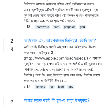
ভিত্তিতে আমাকে অন্যথায় লজিক বোর্ড প্রতিস্থাপন করতে
হবে। ত্রুটিযুক্ত এটিআই গ্রাফিক্স কার্ডটি আমার ম্যাকবুক প্রো
বুট করা থেকে বিরত করছে কারণ এটি কখনও কখনও পুনরুদ্ধারের
সিডি ব্যবহার করার পরেও ধূসর পর্দায় আটকে …
18
hardware
boot
graphics
gpu
আইফোন এবং আইপ্যাডের জিপিইউ মেমরি কত?
2
আমি ভাবছি জিপিইউ মেমরি আইফোন এবং আইপ্যাডে কীভাবে
কাজ করে। আইপ্যাড 3
(http://www.apple.com/ipad/specs/) এ অ্যাপল
প্রযুক্তি চশমা পড়ার পরে এটি বলেছে যে A5X একটি ডুয়াল কোর
সিপিইউ এবং কোয়াড কোর জিপিইউ সহ একটি চিপের একটি
সিস্টেম। তারা কি একই সিস্টেমে র‌্যাম ভাগ করে? সিস্টেম র‌্যামে
কাজ করতে হলে জিপিইউ কীভাবে …
17
iphone
ios
ipad
gpu
আমার ম্যাক বইটি কি চুদা-র জন্য উপযুক্ত?
5