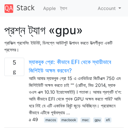
Apple
ট্যাগ
Account
প্রশ্ন ট্যাগ «gpu»
গ্রাফিক্স প্রসেসিং ইউনিট, ডিসপ্লে আউটপুট উত্পাদন করতে উত্সর্গীকৃত একটি
প্রসেসর।
ম্যাকবুক প্রো: কীভাবে EFI থেকে স্থায়ীভাবে
5
জিপিইউ অক্ষম করবেন?
আমি আমার ম্যাকবুক প্রো 15 এ এনভিডিয়া জিটিএক্স 750 এম
জিপিইউটি অক্ষম করতে চাই "" (রেটিনা, মিড 2014, ম্যাক
ওএস এক্স 10.10 ইয়োসেমাইট) I পতাকা। আমার প্রশ্নটি হ'ল:
আমি কীভাবে EFI থেকে পৃথক GPU অক্ষম করতে পারি? আমি
ধরে নিই যে এটি একাধিক রিবুট জুড়ে অবিচ্ছিন্ন। প্রয়োজনে
কীভাবে এটিকে পূর্বাবস্থায় …
49
macos
macbook
mac
gpu
efi