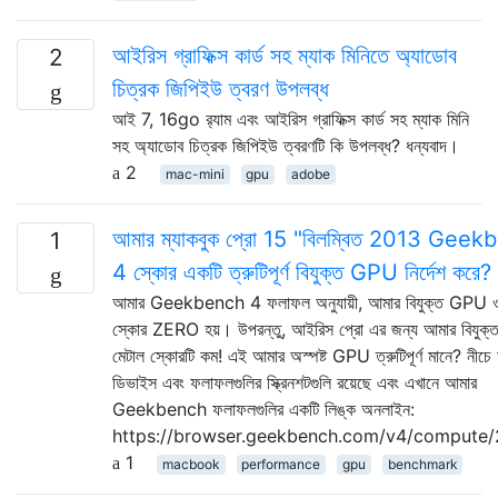
আইরিস গ্রাফিক্স কার্ড সহ ম্যাক মিনিতে অ্যাডোব
2
চিত্রক জিপিইউ ত্বরণ উপলব্ধ
আই 7, 16go র‌্যাম এবং আইরিস গ্রাফিক্স কার্ড সহ ম্যাক মিনি
সহ অ্যাডোব চিত্রক জিপিইউ ত্বরণটি কি উপলব্ধ? ধন্যবাদ।
2
mac-mini
gpu
adobe
আমার ম্যাকবুক প্রো 15 "বিলম্বিত 2013 Gee
1
4 স্কোর একটি ত্রুটিপূর্ণ বিযুক্ত GPU নির্দেশ করে?
আমার Geekbench 4 ফলাফল অনুযায়ী, আমার বিযুক্ত GPU
স্কোর ZERO হয়। উপরন্তু, আইরিস প্রো এর জন্য আমার বিযু
মেটাল স্কোরটি কম! এই আমার অস্পষ্ট GPU ত্রুটিপূর্ণ মানে? নীচে
ডিভাইস এবং ফলাফলগুলির স্ক্রিনশটগুলি রয়েছে এবং এখানে আমার
Geekbench ফলাফলগুলির একটি লিঙ্ক অনলাইন:
https://browser.geekbench.com/v4/compute
1
macbook
performance
gpu
benchmark