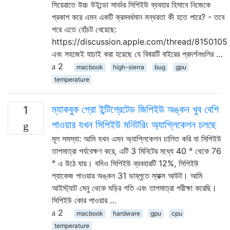
সিয়েরাতে উচ্চ উইন্ডো সার্ভার সিপিইউ ব্যবহার হিসাবে নিজেকে
প্রকাশ করে এমন একটি ক্রমবর্ধমান মন্থরতা কী হতে পারে? - তবে
পরে এতে হোঁচট খেয়েছে:
https://discussion.apple.com/thread/8150105
এবং সহজেই যাচাই করা হয়েছে যে বিষয়টি বাইরের প্রদর্শনগুলির …
2
macbook
high-sierra
bug
gpu
temperature
ম্যাকবুক প্রো ইন্টিগ্রেটেড জিপিইউ অঙ্কন খুব বেশি
1
পাওয়ার যখন সিপিইউ মনিটরিং অ্যাপ্লিকেশন চলছে
মূল সমস্যা: আমি যখন এমন অ্যাপ্লিকেশন চালিত করি যা সিপিইউ
তাপমাত্রা পর্যবেক্ষণ করে, এটি 3 মিনিটের মধ্যে 40 ° থেকে 76
° এ উঠে যায়। যদিও সিপিইউ ব্যবহারটি 12%, সিপিইউ
প্যাকেজ পাওয়ার অঙ্কন 31 ডাব্লুতে ম্যাক্স আউট। আমি
আইস্ট্যাট মেনু থেকে ঘড়ির গতি এবং তাপমাত্রা পরীক্ষা করেছি।
সিপিইউ কোর পাওয়ার …
2
macbook
hardware
gpu
cpu
temperature