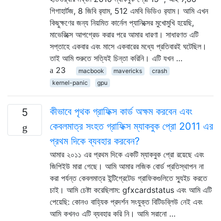
গিগাহার্টজ, 8 জিবি র‌্যাম, 512 এমবি ভিডিও র‌্যাম। আমি এখন
কিছুক্ষণের জন্য নিয়মিত কার্নেল প্যানিক্সের মুখোমুখি হয়েছি,
মাভেরিক্সে আপগ্রেড করার পরে আমার ধারণা। সাধারণত এটি
সপ্তাহে একবার এবং মাসে একবারের মধ্যে প্রতিবারই ঘটেছিল।
তাই আমি শুরুতে সত্যিই চিন্তা করিনি। এটি যখন …
23
macbook
mavericks
crash
kernel-panic
gpu
কীভাবে পৃথক গ্রাফিক্স কার্ড অক্ষম করবেন এবং
5
কেবলমাত্র সংহত গ্রাফিক্স ম্যাকবুক প্রো 2011 এর
প্রথম দিকে ব্যবহার করবেন?
আমার ২০১১ এর প্রথম দিকে একটি ম্যাকবুক প্রো রয়েছে এবং
জিপিইউ মারা গেছে। আমি আমার লজিক বোর্ড প্রতিস্থাপন না
করা পর্যন্ত কেবলমাত্র ইন্টিগ্রেটেড গ্রাফিকগুলিতে স্যুইচ করতে
চাই। আমি চেষ্টা করেছিলাম: gfxcardstatus এবং আমি এটি
পেয়েছি: কোনও বাহ্যিক প্রদর্শন সংযুক্ত বিটিডব্লিউ নেই এবং
আমি কখনও এটি ব্যবহার করি নি। আমি সরানো …