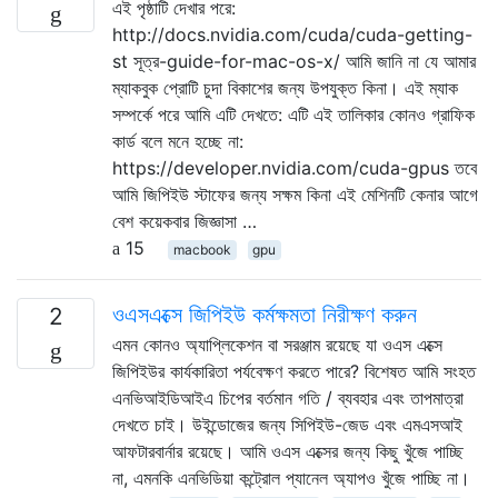
এই পৃষ্ঠাটি দেখার পরে:
http://docs.nvidia.com/cuda/cuda-getting-
st সূত্র-guide-for-mac-os-x/ আমি জানি না যে আমার
ম্যাকবুক প্রোটি চুদা বিকাশের জন্য উপযুক্ত কিনা। এই ম্যাক
সম্পর্কে পরে আমি এটি দেখতে: এটি এই তালিকার কোনও গ্রাফিক
কার্ড বলে মনে হচ্ছে না:
https://developer.nvidia.com/cuda-gpus তবে
আমি জিপিইউ স্টাফের জন্য সক্ষম কিনা এই মেশিনটি কেনার আগে
বেশ কয়েকবার জিজ্ঞাসা …
15
macbook
gpu
ওএসএক্সে জিপিইউ কর্মক্ষমতা নিরীক্ষণ করুন
2
এমন কোনও অ্যাপ্লিকেশন বা সরঞ্জাম রয়েছে যা ওএস এক্সে
জিপিইউর কার্যকারিতা পর্যবেক্ষণ করতে পারে? বিশেষত আমি সংহত
এনভিআইডিআইএ চিপের বর্তমান গতি / ব্যবহার এবং তাপমাত্রা
দেখতে চাই। উইন্ডোজের জন্য সিপিইউ-জেড এবং এমএসআই
আফটারবার্নার রয়েছে। আমি ওএস এক্সের জন্য কিছু খুঁজে পাচ্ছি
না, এমনকি এনভিডিয়া কন্ট্রোল প্যানেল অ্যাপও খুঁজে পাচ্ছি না।