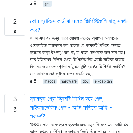
8
gpu
কোন গ্রাফিক্স কার্ড বা সংহত জিপিইউগুলি ধাতু সমর্থন
2
করে?
ওএস এক্স এর জন্য ধাতব ঘোষণা করেছে অ্যাপল অ্যাপলের
ওয়েবসাইটে স্পষ্টভাবে বলা হয়েছে যে কয়েকটি বৈশিষ্ট্য সমস্ত
ম্যাকের জন্য উপলব্ধ হবে না, যা ধাতব সমর্থনকে বলে মনে হয়।
তবে ইতিমধ্যে নিশ্চিত হওয়া জিপিইউগুলির একটি তালিকা রয়েছে
কি, সবচেয়ে গুরুত্বপূর্ণভাবে ইন্টেল ইন্টিগ্রেটেড জিপিইউ সমর্থিত?
এটি আমাকে এই গ্রীষ্মে ধাতব সমর্থন সহ …
8
macos
hardware
gpu
el-capitan
ম্যাকবুক প্রো স্ক্রিনটি শিথিল হয়ে গেল,
3
সাইক্যাডেলিক গেল - আমি ক্ষতিতে আছি -
পরামর্শ?
1985 সাল থেকে ম্যাক্স ব্যবহার এবং যত্ন নিচ্ছেন এবং আমি এর
আগে কখনও দেখিনি। অনলাইনে কিছুই খুঁজে পাচ্ছে না। যে