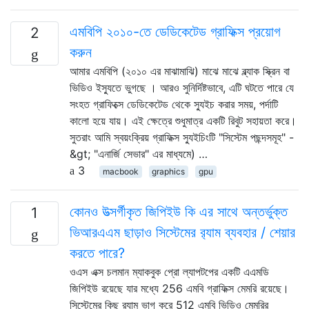
এমবিপি ২০১০-তে ডেডিকেটেড গ্রাফিক্স প্রয়োগ
2
করুন
আমার এমবিপি (২০১০ এর মাঝামাঝি) মাঝে মাঝে ব্ল্যাক স্ক্রিন বা
ভিডিও ইস্যুতে ভুগছে । আরও সুনির্দিষ্টভাবে, এটি ঘটতে পারে যে
সংহত গ্রাফিক্সে ডেডিকেটেড থেকে স্যুইচ করার সময়, পর্দাটি
কালো হয়ে যায়। এই ক্ষেত্রে শুধুমাত্র একটি রিবুট সহায়তা করে।
সুতরাং আমি স্বয়ংক্রিয় গ্রাফিক্স স্যুইচিংটি "সিস্টেম পছন্দসমূহ" -
&gt; "এনার্জি সেভার" এর মাধ্যমে) …
3
macbook
graphics
gpu
কোনও উত্সর্গীকৃত জিপিইউ কি এর সাথে অন্তর্ভুক্ত
1
ভিআরএএম ছাড়াও সিস্টেমের র‌্যাম ব্যবহার / শেয়ার
করতে পারে?
ওএস এক্স চলমান ম্যাকবুক প্রো ল্যাপটপের একটি এএমডি
জিপিইউ রয়েছে যার মধ্যে 256 এমবি গ্রাফিক্স মেমরি রয়েছে।
সিস্টেমের কিছু র‌্যাম ভাগ করে 512 এমবি ভিডিও মেমরির