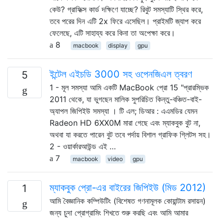
কেউ? গ্রাফিক্স কার্ড দক্ষিণে যাচ্ছে? রিবুট সমস্যাটি স্থির করে,
তবে পরের দিন এটি 2x ফিরে এসেছিল। প্রাইমটি জ্যাপ করে
ফেলেছে, এটি সাহায্য করে কিনা তা অপেক্ষা করে।
8
macbook
display
gpu
ইন্টেল এইচডি 3000 সহ ওপেনজিএল ত্বরণ
5
1 - মূল সমস্যা আমি একটি MacBook প্রো 15 "প্রারম্ভিক
2011 থেকে, যা ভুগছেন মালিক সুপরিচিত কিন্তু-বঞ্চিত-বাই-
অ্যাপল জিপিইউ সমস্যা । টি এল; ডিআর : এএমডির যেমন
Radeon HD 6XX0M মারা গেছে এবং ম্যাকবুক বুট না,
অথবা যা করতে পারেন বুট তবে পর্দায় বিশাল গ্রাফিক গ্লিটস সহ।
2 - ওয়ার্কারআউন্ড এই …
7
macbook
video
gpu
ম্যাকবুক প্রো-এর বাইরের জিপিইউ (মিড 2012)
1
আমি বৈজ্ঞানিক কম্পিউটিং (বিশেষত গণনামূলক কোয়ান্টাম রসায়ন)
জন্য চুদা প্রোগ্রামিং শিখতে শুরু করছি এবং আমি আমার