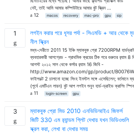
ছিনতাইয়ের মধ্যে পড়েছি। আমার কাছে ফ্ল্যাশড গ্রাফিক্স কার্ড
নেই, তাই আমি আমার কম্পিউটারে আমার বুট স্ক্রিন …
12
macos
recovery
mac-pro
gpu
sip
লগইন করার পরে ধূসর পর্দা - সিএমডি + আর থেকে মৃত
1
নীল স্ক্রিন
মধ্য-দেরীতে 2011 15 ইঞ্চি ম্যাকবুক প্রো 7200RPM হার্ডড্রা
ব্যবহারকারী আপগ্রেড - প্রাথমিক ক্রয়ের ঠিক পরে গুরুতর র‌্যাম 8 
আগস্ট ২০১২ সাল থেকে কর্সার র‌্যাম 16 জিবি -
http://www.amazon.com/gp/product/B0076
ফাইলভল্ট 2 চালানো হচ্ছে সিংহ ইনস্টল সঙ্গে এসেছিলেন; বর্তমানে ম্যা
(পূর্বে এমটিএন লায়ন) বুট আপ লগইন শুনুন হার্ড-ড্রাইভ ক্রাশিং স্প
11
login-screen
gpu
ম্যাকবুক প্রো মিড 2010 এনভিডিআইএ জিফর্স
3
জিটি 330 এম র‌্যান্ডম গ্লিট দেখায় যখন ভিডিওগুলি
স্ক্রল করা, লেখা বা দেখার সময়