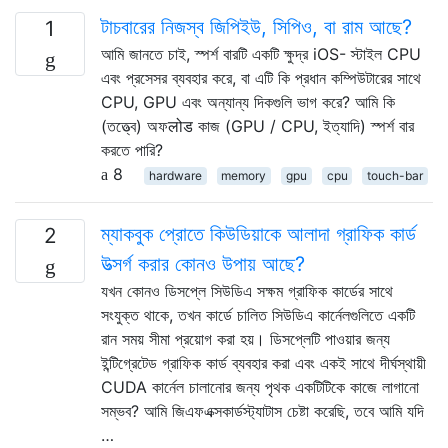
টাচবারের নিজস্ব জিপিইউ, সিপিও, বা রাম আছে?
1
আমি জানতে চাই, স্পর্শ বারটি একটি ক্ষুদ্র iOS- স্টাইল CPU
এবং প্রসেসর ব্যবহার করে, বা এটি কি প্রধান কম্পিউটারের সাথে
CPU, GPU এবং অন্যান্য দিকগুলি ভাগ করে? আমি কি
(তত্ত্বে) অফलोड কাজ (GPU / CPU, ইত্যাদি) স্পর্শ বার
করতে পারি?
8
hardware
memory
gpu
cpu
touch-bar
ম্যাকবুক প্রোতে কিউডিয়াকে আলাদা গ্রাফিক কার্ড
2
উত্সর্গ করার কোনও উপায় আছে?
যখন কোনও ডিসপ্লে সিউডিএ সক্ষম গ্রাফিক কার্ডের সাথে
সংযুক্ত থাকে, তখন কার্ডে চালিত সিউডিএ কার্নেলগুলিতে একটি
রান সময় সীমা প্রয়োগ করা হয়। ডিসপ্লেটি পাওয়ার জন্য
ইন্টিগ্রেটেড গ্রাফিক কার্ড ব্যবহার করা এবং একই সাথে দীর্ঘস্থায়ী
CUDA কার্নেল চালানোর জন্য পৃথক একটিটিকে কাজে লাগানো
সম্ভব? আমি জিএফএক্সকার্ডস্ট্যাটাস চেষ্টা করেছি, তবে আমি যদি
…