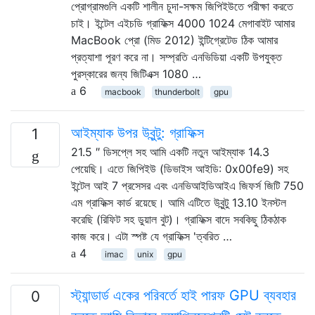
প্রোগ্রামগুলি একটি শালীন চুদা-সক্ষম জিপিইউতে পরীক্ষা করতে
চাই। ইন্টেল এইচডি গ্রাফিক্স 4000 1024 মেগাবাইট আমার
MacBook প্রো (মিড 2012) ইন্টিগ্রেটেড ঠিক আমার
প্রত্যাশা পূরণ করে না। সম্প্রতি এনভিডিয়া একটি উপযুক্ত
পুরস্কারের জন্য জিটিএক্স 1080 …
6
macbook
thunderbolt
gpu
আইম্যাক উপর উবুন্টু: গ্রাফিক্স
1
21.5 ″ ডিসপ্লে সহ আমি একটি নতুন আইম্যাক 14.3
পেয়েছি। এতে জিপিইউ (ডিভাইস আইডি: 0x00fe9) সহ
ইন্টেল আই 7 প্রসেসর এবং এনভিআইডিআইএ জিফর্স জিটি 750
এম গ্রাফিক্স কার্ড রয়েছে। আমি এটিতে উবুন্টু 13.10 ইনস্টল
করেছি (রিফিট সহ ডুয়াল বুট)। গ্রাফিক্স বাদে সবকিছু ঠিকঠাক
কাজ করে। এটা স্পষ্ট যে গ্রাফিক্স 'ত্বরিত …
4
imac
unix
gpu
স্ট্যান্ডার্ড একের পরিবর্তে হাই পারফ GPU ব্যবহার
0