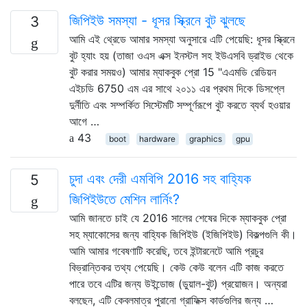
জিপিইউ সমস্যা - ধূসর স্ক্রিনে বুট ঝুলছে
3
আমি এই থ্রেডে আমার সমস্যা অনুসারে এটি পেয়েছি: ধূসর স্ক্রিনে
বুট হ্যাং হয় (তাজা ওএস এক্স ইনস্টল সহ ইউএসবি ড্রাইভ থেকে
বুট করার সময়ও) আমার ম্যাকবুক প্রো 15 "এএমডি রেডিয়ন
এইচডি 6750 এম এর সাথে ২০১১ এর প্রথম দিকে ডিসপ্লে
দুর্নীতি এবং সম্পর্কিত সিস্টেমটি সম্পূর্ণরূপে বুট করতে ব্যর্থ হওয়ার
আগে …
43
boot
hardware
graphics
gpu
চুদা এবং দেরী এমবিপি 2016 সহ বাহ্যিক
5
জিপিইউতে মেশিন লার্নিং?
আমি জানতে চাই যে 2016 সালের শেষের দিকে ম্যাকবুক প্রো
সহ ম্যাকোসের জন্য বাহ্যিক জিপিইউ (ইজিপিইউ) বিকল্পগুলি কী।
আমি আমার গবেষণাটি করেছি, তবে ইন্টারনেটে আমি প্রচুর
বিভ্রান্তিকর তথ্য পেয়েছি। কেউ কেউ বলেন এটি কাজ করতে
পারে তবে এটির জন্য উইন্ডোজ (ডুয়াল-বুট) প্রয়োজন। অন্যরা
বলছেন, এটি কেবলমাত্র পুরানো গ্রাফিক্স কার্ডগুলির জন্য …