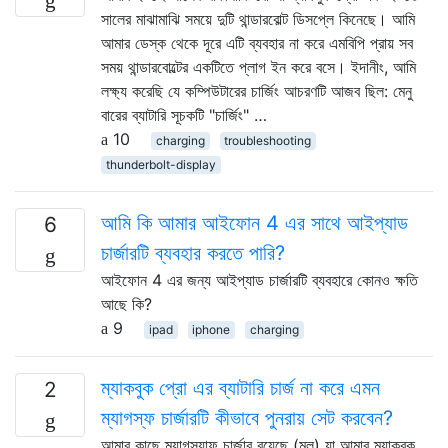
সালের মাঝামাঝি সময়ে দুটি থান্ডারবোল্ট ডিসপ্লে কিনেছে। আমি
আমার ডেস্ক থেকে দূরে এটি ব্যবহার না করে এমবিপি প্রায় সব
সময় থান্ডারবোল্টের একটিতে প্লাগ ইন করে বসে। ইদানীং, আমি
লক্ষ্য করেছি যে কম্পিউটারের চার্জিং আচরণটি আজব ছিল: মেনু
বারের ব্যাটারি সূচকটি "চার্জিং" …
10
charging
troubleshooting
thunderbolt-display
আমি কি আমার আইফোন 4 এর সাথে আইপ্যাড
6
চার্জারটি ব্যবহার করতে পারি?
আইফোন 4 এর জন্য আইপ্যাড চার্জারটি ব্যবহারে কোনও ক্ষতি
আছে কি?
9
ipad
iphone
charging
ম্যাকবুক প্রো এর ব্যাটারি চার্জ না করে এমন
2
ম্যাগস্ফ চার্জারটি কীভাবে পুনরায় সেট করবেন?
আমার কাছে ম্যাগস্যাফ চার্জার রয়েছে (মূল) যা আমার ম্যাকবুক