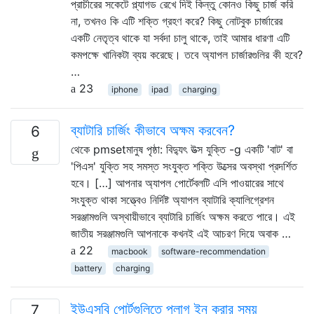
প্রাচীরের সকেটে প্ল্যাগড রেখে দিই কিন্তু কোনও কিছু চার্জ করি
না, তখনও কি এটি শক্তি গ্রহণ করে? কিছু নোটবুক চার্জারের
একটি নেতৃত্ব থাকে যা সর্বদা চালু থাকে, তাই আমার ধারণা এটি
কমপক্ষে খানিকটা ব্যয় করেছে। তবে অ্যাপল চার্জারগুলির কী হবে?
…
23
iphone
ipad
charging
ব্যাটারি চার্জিং কীভাবে অক্ষম করবেন?
6
থেকে pmsetমানুষ পৃষ্ঠা: বিদ্যুৎ উত্স যুক্তি -g একটি 'বাট' বা
'পিএস' যুক্তি সহ সমস্ত সংযুক্ত শক্তি উত্সের অবস্থা প্রদর্শিত
হবে। […] আপনার অ্যাপল পোর্টেবলটি এসি পাওয়ারের সাথে
সংযুক্ত থাকা সত্ত্বেও নির্দিষ্ট অ্যাপল ব্যাটারি ক্যালিগ্রেশন
সরঞ্জামগুলি অস্থায়ীভাবে ব্যাটারি চার্জিং অক্ষম করতে পারে। এই
জাতীয় সরঞ্জামগুলি আপনাকে কখনই এই আচরণ দিয়ে অবাক …
22
macbook
software-recommendation
battery
charging
ইউএসবি পোর্টগুলিতে প্লাগ ইন করার সময়
7