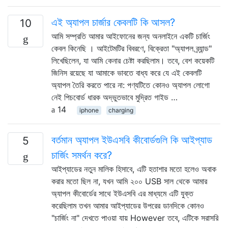
এই অ্যাপল চার্জার কেবলটি কি আসল?
10
আমি সম্প্রতি আমার আইফোনের জন্য অনলাইনে একটি চার্জিং
কেবল কিনেছি । আইটেমটির বিবরণে, বিক্রেতা "অ্যাপল ব্র্যান্ড"
লিখেছিলেন, যা আমি কেনার চেষ্টা করছিলাম। তবে, বেশ কয়েকটি
জিনিস রয়েছে যা আমাকে ভাবতে বাধ্য করে যে এই কেবলটি
অ্যাপল তৈরি করতে পারে না: পণ্যটিতে কোনও অ্যাপল লোগো
নেই পিচবোর্ড ধারক অদ্ভুতভাবে মুদ্রিত গাইড …
14
iphone
charging
বর্তমান অ্যাপল ইউএসবি কীবোর্ডগুলি কি আইপ্যাড
5
চার্জিং সমর্থন করে?
আইপ্যাডের নতুন মালিক হিসাবে, এটি হতাশার মতো হলেও অবাক
করার মতো ছিল না, যখন আমি ২০০ USB সাল থেকে আমার
অ্যাপল কীবোর্ডের সাথে ইউএসবি এর মাধ্যমে এটি যুক্ত
করেছিলাম তখন আমার আইপ্যাডের উপরের ডানদিকে কোনও
"চার্জিং না" দেখতে পাওয়া যায় However তবে, এটিকে সরাসরি