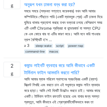
অনুরূপ যখন ঢাকনা বন্ধ করা হয়?
সময়ে সময়ে (সম্ভবত সপ্তাহে কয়েকবার) যখন আমি আমার
কম্পিউটারে পৌঁছাতে পারি (একটি ম্যাকবুক প্রো) এটি ঢাকনা দিয়ে
ঘুমিয়ে থাকার প্রত্যাশা করছে তখন ভক্তরা চলছে বেশিরভাগ সময়
এটি একটি Chrome প্রক্রিয়া বা থান্ডারবার্ড যা সমস্ত CPU
কে ​​এক কোরে খায় যা এটির কারণ করে। আমি মনে করি পাওয়ার
ন্যাপ বৈশিষ্ট্যটি হ'ল …
3
sleep-wake
script
power-nap
command-line
macos
কমান্ড লাইনটি ব্যবহার করে আমি কীভাবে একটি
2
টার্মিনাল ফাইল আমদানি করতে পারি?
আমি আমার ম্যাক পরিবেশ স্থাপনের স্বয়ংক্রিয় একটি (ব্যাশ)
স্ক্রিপ্ট লিখছি এবং করতে চান এই শুধুমাত্র কমান্ড লাইন ব্যবহার
করে ছাড়া। আমি সেই থিমটি ডিফল্টও করতে চাই। আমার কাছে
একটি। টার্মিনাল ফাইল রফতানি হয়েছে এবং যাবার জন্য সমস্ত
প্রস্তুত, আমি কীভাবে এই প্রোগ্রামটিমেটিকভাবে করব তা