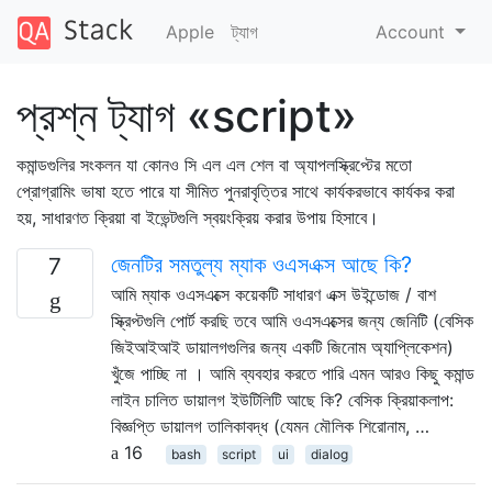
Apple
ট্যাগ
Account
প্রশ্ন ট্যাগ «script»
কমান্ডগুলির সংকলন যা কোনও সি এল এল শেল বা অ্যাপলস্ক্রিপ্টের মতো
প্রোগ্রামিং ভাষা হতে পারে যা সীমিত পুনরাবৃত্তির সাথে কার্যকরভাবে কার্যকর করা
হয়, সাধারণত ক্রিয়া বা ইভেন্টগুলি স্বয়ংক্রিয় করার উপায় হিসাবে।
জেনটির সমতুল্য ম্যাক ওএসএক্স আছে কি?
7
আমি ম্যাক ওএসএক্সে কয়েকটি সাধারণ এক্স উইন্ডোজ / বাশ
স্ক্রিপ্টগুলি পোর্ট করছি তবে আমি ওএসএক্সের জন্য জেনিটি (বেসিক
জিইআইআই ডায়ালগগুলির জন্য একটি জিনোম অ্যাপ্লিকেশন)
খুঁজে পাচ্ছি না । আমি ব্যবহার করতে পারি এমন আরও কিছু কমান্ড
লাইন চালিত ডায়ালগ ইউটিলিটি আছে কি? বেসিক ক্রিয়াকলাপ:
বিজ্ঞপ্তি ডায়ালগ তালিকাবদ্ধ (যেমন মৌলিক শিরোনাম, …
16
bash
script
ui
dialog