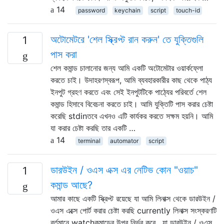
14
password
keychain
script
touch-id
অটোমেটরে 'শেল স্ক্রিপ্ট রান করুন' তে যুক্তিগুলি
1
পাস করা
শেল কমান্ড চালানোর জন্য আমি একটি অটোমেটার ওয়ার্কফ্লো
করতে চাই। উদাহরণস্বরূপ, আমি ব্যবহারকারীর কাছ থেকে পাঠ্য
ইনপুট গ্রহণ করতে এবং সেই ইনপুটটিকে পাঠ্যের পরিবর্তে শেল
কমান্ড হিসাবে বিবেচনা করতে চাই। আমি যুক্তিটি পাস করার চেষ্টা
করেছি stdinতবে এখনও এটি কার্যকর করতে সক্ষম হয়নি। আমি
যা করার চেষ্টা করছি তার একটি …
14
terminal
automator
script
ডারউইন / ওএস এক্স এর নেটিভ কোন "ওয়াচ"
1
কমান্ড আছে?
আমার কাছে একটি স্ক্রিপ্ট রয়েছে যা আমি লিনাক্স থেকে ডারউইন /
ওএস এক্সে পোর্ট করার চেষ্টা করছি currently লিনাক্স সংস্করণটি
বর্তমানে watchকমান্ডের উপর নির্ভর করে , যা ডারউইন / ওএস