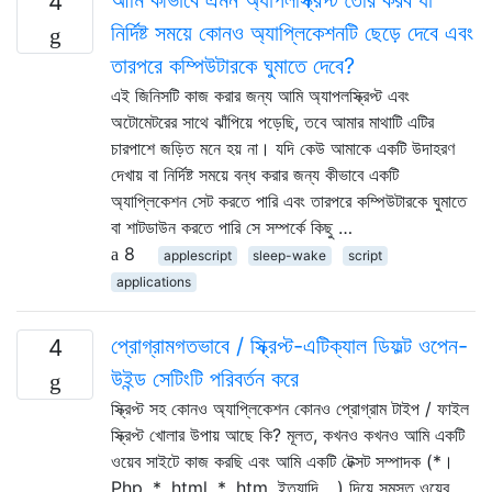
4
নির্দিষ্ট সময়ে কোনও অ্যাপ্লিকেশনটি ছেড়ে দেবে এবং
তারপরে কম্পিউটারকে ঘুমাতে দেবে?
এই জিনিসটি কাজ করার জন্য আমি অ্যাপলস্ক্রিপ্ট এবং
অটোমেটরের সাথে ঝাঁপিয়ে পড়েছি, তবে আমার মাথাটি এটির
চারপাশে জড়িত মনে হয় না। যদি কেউ আমাকে একটি উদাহরণ
দেখায় বা নির্দিষ্ট সময়ে বন্ধ করার জন্য কীভাবে একটি
অ্যাপ্লিকেশন সেট করতে পারি এবং তারপরে কম্পিউটারকে ঘুমাতে
বা শাটডাউন করতে পারি সে সম্পর্কে কিছু …
8
applescript
sleep-wake
script
applications
প্রোগ্রামগতভাবে / স্ক্রিপ্ট-এটিক্যাল ডিফল্ট ওপেন-
4
উইন্ড সেটিংটি পরিবর্তন করে
স্ক্রিপ্ট সহ কোনও অ্যাপ্লিকেশন কোনও প্রোগ্রাম টাইপ / ফাইল
স্ক্রিপ্ট খোলার উপায় আছে কি? মূলত, কখনও কখনও আমি একটি
ওয়েব সাইটে কাজ করছি এবং আমি একটি টেক্সট সম্পাদক (*।
Php, * .html, * .htm, ইত্যাদি ...) দিয়ে সমস্ত ওয়েব