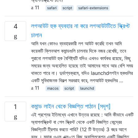
11
safari
script
safari-extensions
লগআউট হুক ব্যবহার না করে লগআউটটিতে স্ক্রিপ্ট
4
চালান
আমি যখন কোনও ব্যবহারকারী লগ আউট করেছি তখন আমি
কয়েকটি ক্লিনআপ কমান্ডগুলি চালনার দিকে নজর রেখেছি, তবে
পুরানো লগআউট হুক বৈশিষ্ট্যটি যদিও এখনও কার্যকর রয়েছে, কিছু
সময়ের জন্য অবহেলিত হয়েছে তাই আমাদের সাথে আর বেশি সময়
থাকতে পারে না। দুর্ভাগ্যক্রমে, যদিও launchdলগইন হুকগুলির
একটি সুবিধাজনক বিকল্প সরবরাহ করে, লগআউট হুকগুলির …
11
macos
script
launchd
কমান্ড লাইন থেকে বিজ্ঞপ্তি পাঠান [সদৃশ]
1
এই প্রশ্নের ইতিমধ্যে এখানে উত্তর রয়েছে : আমি কীভাবে একটি
অ্যাপলস্ক্রিপ্ট বা শেল স্ক্রিপ্ট থেকে একটি বিজ্ঞপ্তি কেন্দ্রের
বিজ্ঞপ্তিটি ট্রিগার করতে পারি? (12 টি উত্তর) 3 বছর আগে
বন্ধ । ম্যাক ওএস এক্স-তে কিছু অ্যাপ্লিকেশন একটি বিজ্ঞপ্তি