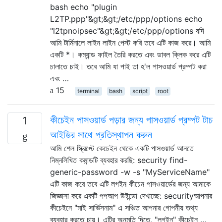
bash echo "plugin
L2TP.ppp"&gt;&gt;/etc/ppp/options echo
"l2tpnoipsec"&gt;&gt;/etc/ppp/options যদি
আমি টার্মিনালে লাইন লাইন পেস্ট করি তবে এটি কাজ করে। আমি
একটি *। কম্যান্ড ফাইল তৈরি করতে এবং ডাবল ক্লিক করে এটি
চালাতে চাই। তবে আমি যা পাই তা হ'ল পাসওয়ার্ড প্রম্পট করা
এবং …
15
terminal
bash
script
root
কীচেইন পাসওয়ার্ড পড়ার জন্য পাসওয়ার্ড প্রম্পট টাচ
1
আইডির সাথে প্রতিস্থাপন করুন
আমি শেল স্ক্রিপ্টে কেচেইন থেকে একটি পাসওয়ার্ড আনতে
নিম্নলিখিত কমান্ডটি ব্যবহার করছি: security find-
generic-password -w -s "MyServiceName"
এটি কাজ করে তবে এটি লগইন কীচেন পাসওয়ার্ডের জন্য আমাকে
জিজ্ঞাসা করে একটি পপআপ উইন্ডো দেখাচ্ছে: securityআপনার
কীচেইনে "মাই সার্ভিসনাম" এ সঞ্চিত আপনার গোপনীয় তথ্য
ব্যবহার করতে চায়। এটির অনুমতি দিতে, "লগইন" কীচেইন …