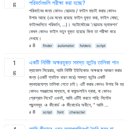
পরিবর্তনগুলি পরীক্ষা করা হচ্ছে?
পরিবর্তনের জন্য কোনও ফোল্ডার / ফাইল যাচাই করার কোনও
উপায় আছে (এর মধ্যে রয়েছে ফাইল যুক্ত করা, ফাইল মোছা,
ফাইলগুলিতে পরিবর্তন, ...)। অটোমেটরের 'ফোল্ডার অ্যাকশন'
কেবল কোনও ফাইল নতুন যুক্ত হয়েছে কিনা তা পরীক্ষা করে
দেখছে।
8
finder
automator
folders
script
একটি নির্দিষ্ট অক্ষরযুক্ত সমস্ত ফন্টের তালিকা পান
1
ম্যাকোস সিয়েরায়, আমি নির্দিষ্ট ইউনিকোড অক্ষরকে আবরণ করার
জন্য (একটি গ্লাইফ ধারণ করে) সমস্ত ফন্টের একটি
ব্যবহারযোগ্য তালিকা পেতে চাই। এটি করার কোনও উপায় কি হয়
কোনও সরঞ্জামের মাধ্যমে, বা কমান্ডলাইন দ্বারা, বা কোনও
প্রোগ্রাম লিখে? এখনই, আমি এটিই করতে পারি: সিস্টেম
পছন্দসমূহ → কীবোর্ড → কীবোর্ডের অধীনে, " আমি …
8
script
font
character
আমি কীভাবে এমন অ্যাপলস্ক্রিপ্ট তৈরি করব যা