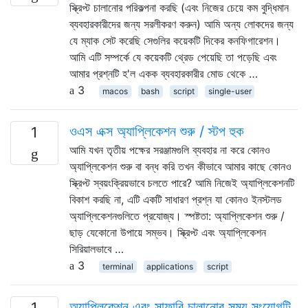
স্ক্রিপ্ট চালানোর পরিকল্পনা করছি (এবং নিজের চেয়ে কম বুদ্ধিমান
ব্যবহারকারীদের জন্য সরলীকরণ করুন) আমি অন্য লোকদের জন্য
যে ম্যাক সেট করেছি সেগুলির কয়েকটি দিকের কনফিগারেশন।
আমি এটি সম্পর্কে যে কয়েকটি থ্রেড পেয়েছি তা পড়েছি এবং
আমার প্রশ্নটি হ'ল একক ব্যবহারকারীর মোড থেকে …
3
macos
bash
script
single-user
ওএস এক্স অ্যাপ্লিকেশন শুরু / স্টপ হুক
1
আমি যখন তৃতীয় পক্ষের সরঞ্জামগুলি ব্যবহার না করে কোনও
অ্যাপ্লিকেশন শুরু বা বন্ধ করি তখন কীভাবে আমার কাছে কোনও
স্ক্রিপ্ট স্বয়ংক্রিয়ভাবে চলতে পারে? আমি নিজেই অ্যাপ্লিকেশনটি
বিকাশ করছি না, এটি একটি সাধারণ প্রশ্ন যা কোনও ইনস্টলড
অ্যাপ্লিকেশনগুলিতে প্রযোজ্য। স্পষ্টতা: অ্যাপ্লিকেশন শুরু /
ছাড় যেকোনো উপায়ে সম্ভব। স্ক্রিপ্ট এবং অ্যাপ্লিকেশন
সিরিয়ালভাবে …
3
terminal
applications
script
অ্যাপ্লিকেশন এবং সাফারি চালানোর সময় সংযোগটি
1