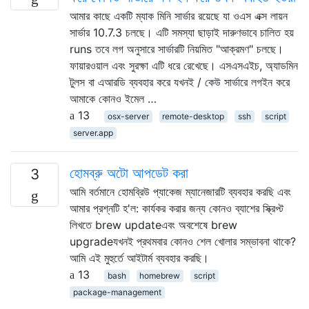
আমার কাছে একটি ম্যাক মিনি সার্ভার রয়েছে যা ওএস এক্স লায়ন
সার্ভার 10.7.3 চলছে। এটি সমস্যা ছাড়াই দারুণভাবে চালিত হয়
runs তবে লগ অনুসারে সার্ভারটি নিয়মিত "আক্রমণ" চলছে।
ফায়ারওয়াল এবং সুরক্ষা এটি ধরে রেখেছে। এসএসএইচ, অ্যাডমিন
টুলস বা এআরডি ব্যবহার করে যখনই / কেউ সার্ভারে লগইন করে
আমাকে কোনও ইমেল …
13
osx-server
remote-desktop
ssh
script
server.app
হোমব্রু অটো আপডেট করা
3
আমি বর্তমানে হোমব্রিউ প্যাকেজ ম্যানেজারটি ব্যবহার করছি এবং
আমার প্রশ্নটি হ'ল: কার্যকর করার জন্য কোনও ব্যাশের স্ক্রিপ্ট
লিখতে brew updateএবং অবশেষে brew
upgradeযখনই প্রথমবার কোনও শেল খোলার সম্ভাবনা থাকে?
আমি এই মুহুর্তে আইটার্ম ব্যবহার করছি।
13
bash
homebrew
script
package-management