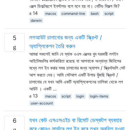
এক্সে ডিফল্টরূপে ইনস্টলড বলে মনে হয় না। নেটিভ বিকল্প কি?
14
macos
command-line
bash
script
darwin
লগআউট চালানোর জন্য একটি স্ক্রিপ্ট /
5
অ্যাপ্লিকেশন তৈরি করুন
আমরা সকলেই জানি যে ম্যাক ওএস এক্সের খুব দরকারী লগইন
আইটেমগুলির কার্যকারিতা রয়েছে যা আপনাকে অন্যান্য জিনিসের
মধ্যে লগ ইন করার সময় চালানোর জন্য অ্যাপস / স্ক্রিপ্টগুলি সেট
আপ করতে দেয়। আমি সেটআপ একটি উপায় খুঁজছি স্ক্রিপ্ট /
চালানোর যে যখন আমি একটি অ্যাপ্লিকেশনের তালিকা থেকে লগ
আউট । একটি …
13
macos
script
login
login-items
user-account
যখন কেউ এসএসএইচ বা রিমোট ডেস্কটপ ব্যবহার
6
করে কোনও সার্ভারে লগ ইন করে তখন অবহিত হওয়া