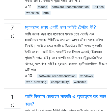
করতে চাই যে কতগুলি স্তর গভীর হতে পারে।
11
macos
software-recommendation
utilities
websites
html
ম্যাকসের জন্য একটি ভাল আইই টেস্টার কী?
7
আমি কয়েক বছর পরে সবেমাত্র ম্যাকে চলে এসেছি এবং
স্থায়ীভাবে আমার পিসিটিকে ঘরে বসে আমার জীবন থেকে সরিয়ে
নিয়েছি। আমি একজন গ্রাফিক ডিজাইনার যিনি ওয়েব পৃষ্ঠাগুলি
তৈরি করেন। আমি ডিভ লেআউট সহ বিশুদ্ধ এক্সএইচটিএমএল
পৃষ্ঠাগুলি কোড করি। তবে আপনি যখনই ওয়েব স্ট্যান্ডার্ডগুলিতে
থাকেন, আপনাকে সর্বাধিক ব্যবহৃত-ব্যবহৃত ব্রাউজারগুলিতে কীভাবে
এটি কাজ …
10
software-recommendation
windows
web-browsing
compatibility
websites
আমি কিভাবে মোবাইল সাফারি এ অ্যাড্রেস বার দমন
1
করব?
যখন আমি যোগ করুন Nibbble আমার আইফোন হোম পেজে