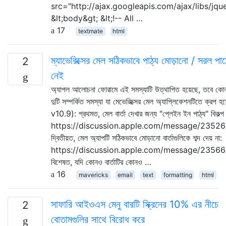
src="http://ajax.googleapis.com/ajax/libs/jquer
&lt;body&gt; &lt;!-- All …
17
textmate
html
ম্যাভেরিক্সের মেল সঠিকভাবে পাঠ্য মোড়ানো / সরল পাঠ্
2
নেই
অ্যাপল আলোচনা ফোরামে এই সমস্যাটি উত্থাপিত হয়েছে, তবে ক
দুটি সম্পর্কিত সমস্যা যা মেভেরিক্সের মেল অ্যাপ্লিকেশনটিতে ক্রপ 
v10.9): প্রথমত, মেল বার্তা দেখার জন্য "প্লেইন ইন পাঠ্য" বিকল্প
https://discussion.apple.com/message/235
দ্বিতীয়ত, মেল অ্যাপটি সঠিকভাবে মোড়ানো বার্তাগুলিকে শব্দ দেয় না:
https://discussion.apple.com/message/235
বিশেষত, যদি কোনও বার্তাটির কোনও …
16
mavericks
email
text
formatting
html
সাফারি আইওএস মেনু বারটি স্ক্রিনের 10% এর নীচে
2
বোতামগুলির সাথে বিরোধ করে