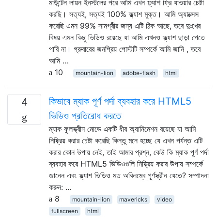
মাউন্টেন লায়ন ইনস্টলের পরে আমি এখন ফ্ল্যাশ ফ্রি যাওয়ার চেষ্টা
করছি। সত্যই, সত্যই 100% ফ্ল্যাশ মুক্ত। আমি অ্যাক্সেস
করেছি এমন 99% সামগ্রীর জন্য এটি ঠিক আছে, তবে দুঃখের
বিষয় এমন কিছু ভিডিও রয়েছে যা আমি এখনও ফ্ল্যাশ ছাড়া পেতে
পারি না। গ্রুবারের জনপ্রিয় পোস্টটি সম্পর্কে আমি জানি , তবে
আমি …
10
mountain-lion
adobe-flash
html
কিভাবে ম্যাক পূর্ণ পর্দা ব্যবহার করে HTML5
4
ভিডিও প্রতিরোধ করতে
ম্যাক ফুলস্ক্রীন মোডে একটি ধীর অ্যানিমেশন রয়েছে যা আমি
নিষ্ক্রিয় করার চেষ্টা করেছি কিন্তু মনে হচ্ছে যে এখন পর্যন্ত এটি
করার কোন উপায় নেই, তাই আমার প্রশ্ন, কেউ কি ম্যাক পূর্ণ পর্দা
ব্যবহার করে HTML5 ভিডিওগুলি নিষ্ক্রিয় করার উপায় সম্পর্কে
জানেন এবং ফ্ল্যাশ ভিডিও মত অবিলম্বে পূর্ণস্ক্রীন যেতে? সম্পাদনা
করুন: …
8
mountain-lion
mavericks
video
fullscreen
html