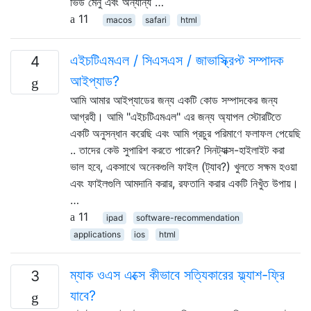
ভিউ মেনু এবং অন্যান্য …
11
macos
safari
html
এইচটিএমএল / সিএসএস / জাভাস্ক্রিপ্ট সম্পাদক
4
আইপ্যাড?
আমি আমার আইপ্যাডের জন্য একটি কোড সম্পাদকের জন্য
আগ্রহী। আমি "এইচটিএমএল" এর জন্য অ্যাপল স্টোরটিতে
একটি অনুসন্ধান করেছি এবং আমি প্রচুর পরিমাণে ফলাফল পেয়েছি
.. তাদের কেউ সুপারিশ করতে পারেন? সিনট্যাক্স-হাইলাইট করা
ভাল হবে, একসাথে অনেকগুলি ফাইল (ট্যাব?) খুলতে সক্ষম হওয়া
এবং ফাইলগুলি আমদানি করার, রফতানি করার একটি নিখুঁত উপায়।
…
11
ipad
software-recommendation
applications
ios
html
ম্যাক ওএস এক্সে কীভাবে সত্যিকারের ফ্ল্যাশ-ফ্রি
3
যাবে?