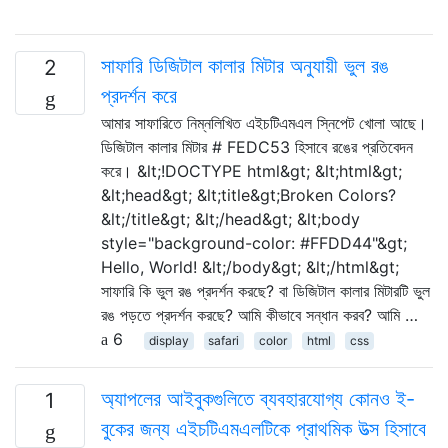
সাফারি ডিজিটাল কালার মিটার অনুযায়ী ভুল রঙ
2
প্রদর্শন করে
আমার সাফারিতে নিম্নলিখিত এইচটিএমএল স্নিপেট খোলা আছে।
ডিজিটাল কালার মিটার # FEDC53 হিসাবে রঙের প্রতিবেদন
করে। &lt;!DOCTYPE html&gt; &lt;html&gt;
&lt;head&gt; &lt;title&gt;Broken Colors?
&lt;/title&gt; &lt;/head&gt; &lt;body
style="background-color: #FFDD44"&gt;
Hello, World! &lt;/body&gt; &lt;/html&gt;
সাফারি কি ভুল রঙ প্রদর্শন করছে? বা ডিজিটাল কালার মিটারটি ভুল
রঙ পড়তে প্রদর্শন করছে? আমি কীভাবে সন্ধান করব? আমি …
6
display
safari
color
html
css
অ্যাপলের আইবুকগুলিতে ব্যবহারযোগ্য কোনও ই-
1
বুকের জন্য এইচটিএমএলটিকে প্রাথমিক উত্স হিসাবে