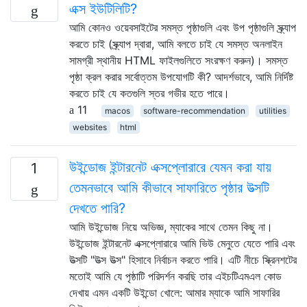
এক্স ইউটিলিটি?
আমি কোনও ওয়েবসাইটের সমস্ত পৃষ্ঠাগুলি এবং উপ পৃষ্ঠাগুলি স্ক্র্যাপ
করতে চাই (স্ক্র্যাপ দ্বারা, আমি বলতে চাই যে সমস্ত অনলাইন
সামগ্রী স্থানীয় HTML ফাইলগুলিতে সংরক্ষণ করুন)। সমস্ত
পৃষ্ঠা ক্রল করার সর্বোত্তম উপযোগটি কী? আদর্শভাবে, আমি নির্দিষ্ট
করতে চাই যে কতগুলি স্তর গভীর হতে পারে।
11
macos
software-recommendation
utilities
websites
html
উইন্ডোজ ইন্টারনেট এক্সপ্লোরারে যেমন করা যায়
1
তেমনভাবে আমি কীভাবে সাফারিতে পৃষ্ঠার উত্সটি
দেখতে পারি?
আমি উইন্ডোজ নিয়ে অভিজ্ঞ, ম্যাকের সাথে তেমন কিছু না।
উইন্ডোজ ইন্টারনেট এক্সপ্লোরারে আমি ভিউ মেনুতে যেতে পারি এবং
উত্সটি "উত্স উত্স" হিসাবে নির্বাচন করতে পারি। এটি নীচে স্ক্রিনশটের
মতোই আমি যে পৃষ্ঠাটি পরিদর্শন করছি তার এইচটিএমএল কোড
দেখায় এমন একটি উইন্ডো খোলে: আমার ম্যাকে আমি সাফারির