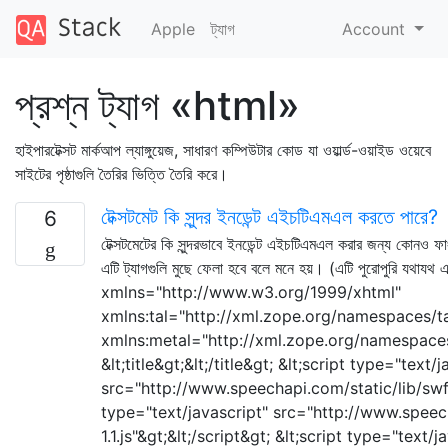
Apple
ট্যাগ
Account
প্রশ্ন ট্যাগ «html»
হাইপারটেক্সট মার্কআপ ল্যাঙ্গুয়েজ, সাধারণ কম্পিউটার কোড যা ওয়ার্ল্ড-ওয়াইড ওয়েবে
সাইটের পৃষ্ঠাগুলি তৈরির ভিত্তি তৈরি করে।
টেক্সটমেট কি সুন্দর ইনডেন্ট এইচটিএমএল করতে পারে?
6
টেক্সটমেটের কি সুন্দরভাবে ইনডেন্ট এইচটিএমএল করার জন্য কোনও 
এটি ট্যাগগুলি মুছে ফেলা হবে বলে মনে হয়। (এটি পুরোপুরি যথা
xmlns="http://www.w3.org/1999/xhtml"
xmlns:tal="http://xml.zope.org/namespaces/ta
xmlns:metal="http://xml.zope.org/namespaces
&lt;title&gt;&lt;/title&gt; &lt;script type="text/
src="http://www.speechapi.com/static/lib/swfob
type="text/javascript" src="http://www.speec
1.1.js"&gt;&lt;/script&gt; &lt;script type="text/j