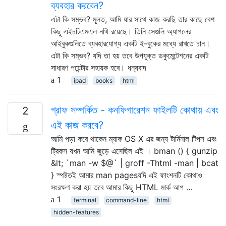
ব্যবহার করবেন?
এটা কি সম্ভব? মূলত, আমি যার সাথে কাজ করছি তার কাছে বেশ
কিছু এইচটিএমএল নথি রয়েছে। তিনি সেগুলি অ্যাপলের
আইবুকগুলিতে ব্যবহারযোগ্য একটি ই-বুকের মধ্যে রাখতে চান।
এটা কি সম্ভব? যদি তা হয় তবে উপযুক্ত ডকুমেন্টেশনের একটি
সাধারণ পয়েন্টার সহায়ক হবে। ধন্যবাদ
1
ipad
books
html
গ্রাফ সম্পর্কিত - কনফিগারেশন ফাইলটি কোথায় এবং
2
এই কাজ করবে?
আমি পড়া করে থাকেন ম্যাক OS X এর জন্য টার্মিনাল টিপস এবং
ট্রিকস যখন আমি জুড়ে এসেছিল এই । bman () { gunzip
&lt; `man -w $@` | groff -Thtml -man | bcat
} স্পষ্টতই আমার man pagesযদি এই ফাংশনটি কোথাও
সংরক্ষণ করা হয় তবে আমার কিছু HTML মার্ক আপ …
1
terminal
command-line
html
hidden-features