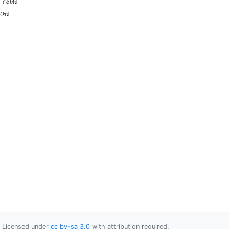
প ডেটার
াদের
Licensed under
cc by-sa 3.0
with attribution required.