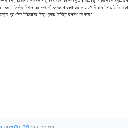
 স্পেস.কম ) নিবন্ধটি কসমিক মাইক্রোওয়েভ ব্যাকগ্রাউন্ড (সিএমবি) বিকিরণের ডাব্লুএমএ
 গরম স্পটগুলির বিশাল ভর সম্পর্কে কোনও গবেষণা করা হয়েছে? নীচে ছবি? এটি কি আম
মহাবিশ্বের প্রাথমিক ইতিহাসের কিছু প্রকৃত বৈশিষ্ট্য উপস্থাপন করে?
তি
এবং
গোপনীয়তা নীতিটি
পড়েছেন এবং বুঝতে