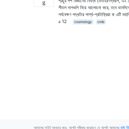
প্রচুর পপ বিজ্ঞানের নিবন্ধ (উদাহরণস্বরূপ, এই
শীতল দাগগুলি নিয়ে আলোচনা করে, তবে ডানদিকে
পর্যবেক্ষণ পদ্ধতির পার্শ্ব-প্রতিক্রিয়া বা এটি 
12
cosmology
cmb
আমাদের সাইট ব্যবহার করে, আপনি স্বীকার করেছেন যে আপনি আমাদের
কুকি নী