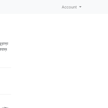
Account
ূড়ান্ত
াহায্য