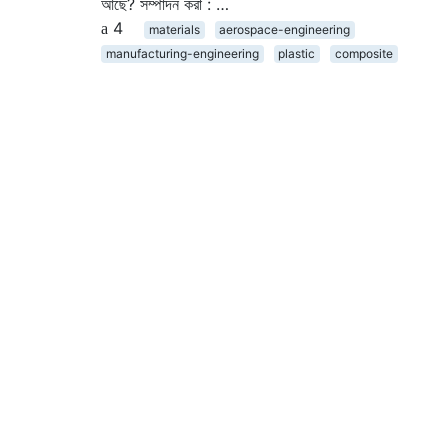
আছে? সম্পাদন করা : …
4
materials
aerospace-engineering
manufacturing-engineering
plastic
composite