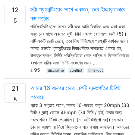
স্ত্রী প্যারেন্টিংয়ের সাথে একমত, তবে ইচ্ছাকৃতভাবে
12
কম কঠোর
পরিস্থিতিটি হ'ল: আমার স্ত্রী এবং আমি বিবাহিত এবং একা একা
সন্তানের সাথে একান্ত সুখী, যিনি এখনও বেশ অল্প বয়সী (5)।
এটি একটি ছোট ছেলে, তবে লিঙ্গ নির্বিশেষে প্রশ্নটি কার্যকর হবে।
আমরা উভয়ই প্যারেন্টিংয়ের বিষয়গুলিতে সাধারণত একমত হই,
উদাহরণস্বরূপ, নির্দিষ্ট পরিস্থিতিতে কোন শাস্তি বা বিশেষাধিকারের
বরখাস্ত সঠিক এবং নির্দিষ্ট সৎকর্মের জন্য …
95
discipline
conflict
time-out
আমার 16 বছরের মেয়ে একটি দ্রুতগতির টিকিট
21
পেয়েছে
প্রায় 3 সপ্তাহ আগে, আমার 16-বছরের কন্যা 20mph (33
কিমি / ঘন্টা) জোনে 46mph (74 কিমি / ঘন্টা) করার জন্য
দ্রুত গতির টিকিট পেয়েছিল। (না, এটি টাইপো নয়)) সে আর
কোনও জায়গা না নিয়ে বিদ্যালয়ের পরে বাসায় আসছিল। আমাদের
বাড়ির কয়েক মিনিটের মধ্যে, আবাসিক প্রতিবেশে, কিছু মারাত্মক