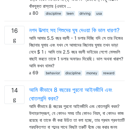
বাঁকযুক্ত রাস্তায় (এভাবে …
80
discipline
teen
driving
usa
নগদ উত্সাহ সহ শিশুদের ঘুষ দেওয়া কি ভাল ধারণা?
16
আমি আমার 5.5 বছর বয়সী - 1 ডলার দিচ্ছি যদি সে তার নিজের
বিছানায় ঘুমায় এবং যখন সে আমাদের বিছানায় ঘুমায় তখন ভাড়া
নেবে $ 1। আমি তার 2.5 বছর বয়সী ভাইয়ের লেগো মেসগুলি
বাছাই করতে তাকে 1 ডলার অফারও দিয়েছি। ভাল অথবা খারাপ?
আমি কখন থামব?
69
behavior
discipline
money
reward
আমি কীভাবে 8 বছরের পুরনো আইনজীবি এবং
14
বোতলবন্দি করব?
আমি কীভাবে 8 বছরের পুরনো আইনজীবি এবং বোতলবন্দি করব?
উদাহরণস্বরূপ, যে কোনও সময় তাঁর কোনও নিয়ম, বা কোনও কাজ
রয়েছে বা তাকে কী করা উচিত তা বলা হচ্ছে, তার প্রথম প্রবণতাটি
প্রযুক্তিগত বা শব্দের সাথে কিছুটা ত্রুটি খুঁজে বের করার জন্য