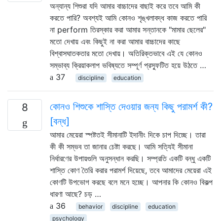
অন্যান্য শিশুরা যদি আমার বাচ্চাদের বাছাই করে তবে আমি কী
করতে পারি? অবশ্যই আমি কোনও শৃঙ্খলাবদ্ধ কাজ করতে পারি
না perform তিরস্কার করা আমার সন্তানকে "মামার ছেলের"
মতো দেখায় এবং কিছুই না করা আমার বাচ্চাদের কাছে
বিশ্বাসঘাতকতার মতো দেখায়। অতিরিক্তভাবে এই যে কোনও
সম্ভাব্য ক্রিয়াকলাপ ভবিষ্যতে সম্পূর্ণ প্রস্ফুটিত হয়ে উঠতে …
37
discipline
education
কোনও শিশুকে শাস্তি দেওয়ার জন্য কিছু পরামর্শ কী?
8
[বন্ধ]
আমার মেয়েরা স্পষ্টতই সীমানাটি ইদানীং দিকে চাপ দিচ্ছে। তারা
কী কী সম্ভব তা জানার চেষ্টা করছে। আমি সত্যিই সীমানা
নির্ধারণের উপায়গুলি অনুসন্ধান করছি। সম্প্রতি একটি বন্ধু একটি
শাস্তি কোণ তৈরি করার পরামর্শ দিয়েছে, তবে আমাদের মেয়েরা এই
কোণটি উপভোগ করছে বলে মনে হচ্ছে। আপনার কি কোনও বিকল্প
ধারণা আছে? চড় …
36
behavior
discipline
education
psychology