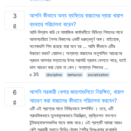
আপনি কীভাবে অন্য ব্যক্তির বাচ্চাদের দ্বারা খারাপ
3
ব্যবহার পরিচালনা করেন?
আমি বিশ্বাস করি যে সামাজিক কার্যাবলীতে বিভিন্ন শিশুদের সাথে
আলাপচারিতা শৈশব বিকাশের একটি গুরুত্বপূর্ণ অঙ্গ। যাইহোক,
অনেকগুলি শিশু রয়েছে যারা মনে হয় ... আমি কীভাবে এটির
উচ্চারণ করব? বেয়াদব। অন্যান্য বাচ্চাদের অনুশাসিত আচরণের
প্রভাব আপনার সন্তানের উপর সরাসরি প্রভাব ফেলতে পারে, যতই
ভাল আচরণ করা হোক না কেন। অন্যান্য শিশুদের …
35
discipline
behavior
socialization
আপনি সরকারী খেলার জায়গাগুলিতে নিরক্ষিত, খারাপ
6
আচরণ করা বাচ্চাদের কীভাবে পরিচালনা করবেন?
এটি এই প্রশ্নের সাথে নিবিড়ভাবে সম্পর্কিত । তবে, এটি
প্রাথমিকভাবে তুলনামূলকভাবে নিয়ন্ত্রিত, ব্যক্তিগত ফাংশনে
ইন্টারঅ্যাকশনগুলির সাথে কাজ করে। এই প্রশ্নটি আমরা আরও
বেশি সরকারী স্থানে ফিডিং-উন্মাদ শৈলীর বিশৃঙ্খলার মুখোমুখি