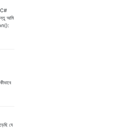
/ C#
্তু আমি
on():
কীভাবে
ড়েছি যে