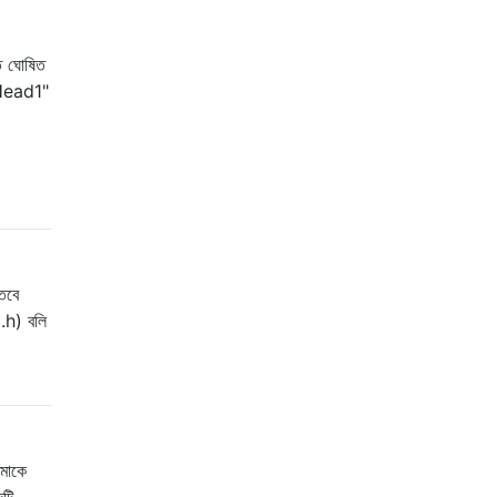
তে ঘোষিত
Head1"
তবে
.h) বলি
মাকে
টি