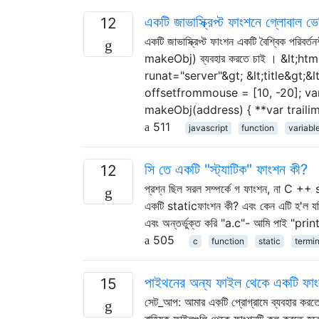
একটি জাভাস্ক্রিপ্ট ফাংশনে গ্লোবাল ভের
12
একটি জাভাস্ক্রিপ্ট ফাংশন একটি বৈশ্বিক পরিবর
makeObj) ব্যবহার করতে চাই । &lt;
runat="server"&gt; &lt;title&gt;&l
offsetfrommouse = [10, -20]; var
makeObj(address) { **var traili
511
javascript
function
variabl
সি তে একটি "স্ট্যাটিক" ফাংশন কী?
12
প্রশ্ন ছিল সরল সম্পর্কে গ ফাংশন, না C ++ s
একটি staticফাংশন কী? এবং কেন এটি হ'ল য
এবং অন্তর্ভুক্ত করি "a.c"- আমি পাই "
505
c
function
static
termi
পাইথনের অন্য ফাইল থেকে একটি ফা
15
সেট_আপ: আমার একটি প্রোগ্রামে ব্যবহার করত
বাহ্যিক ফাইলগুলি থেকে ফাংশনটি কল করতে 