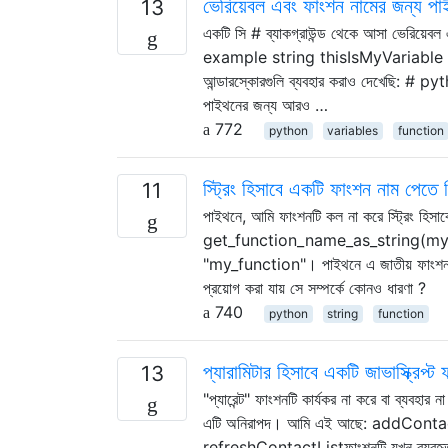
ভেরিয়েবল এবং ফাংশন নামের জন্য 
13
একটি সি # ব্যাকগ্রাউন্ড থেকে আসা ভেরিয়েব
example string thisIsMyVariable = 
আন্ডারস্কোরগুলি ব্যবহার করাও দেখেছি
পাইথনের জন্য আরও …
772
python
variables
function
স্ট্রিং হিসাবে একটি ফাংশন নাম পেতে
11
পাইথনে, আমি ফাংশনটি কল না করে স্ট্রিং 
get_function_name_as_string(my_f
"my_function"। পাইথনে এ জাতীয় ফাংশন 
প্রয়োগ করা যায় সে সম্পর্কে কোনও ধারণা ?
740
python
string
function
প্যারামিটার হিসাবে একটি জাভাস্ক্রিপ্ট
13
"প্যারেন্ট" ফাংশনটি কার্যকর না করে বা ব্যবহ
এটি অনিরাপদ। আমি এই আছে: addContact
refreshContactListফাংশনটি যখন ব্যবহৃত হয