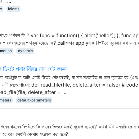
 না। …
x
idioms
না মধ্যে পার্থক্য কি ? var func = function() { alert('hello!'); }; func.a
্যে পারফরম্যান্সের পার্থক্য রয়েছে কি? callওভার applyএবং বিপরীতে ব্যবহার করা ভাল
unction
dynamic
 ডিফল্ট প্যারামিটার মান সেট করুন
আর্গুমেন্ট যা আমি একটি ডিফল্ট সেট করেছি, যা মান সংজ্ঞায়িত না হলে ব্যবহৃত হয় (এবং
ি এটি এটি করতে পারেন: def read_file(file, delete_after = false) # cod
n read_file(file, delete_after = …
meters
default-parameters
ফাংশনের বাইরের বিপরীতে কি তাদের ভিতরে একই সুযোগ রয়েছে? অথবা এটা এমনকি কোন ব
করা হয় তবে সেগুলি কোথায় সংরক্ষণ করা হবে?