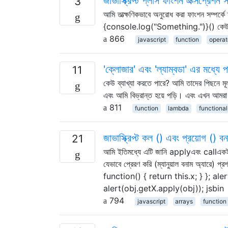
জাভাস্ক্রিপ্ট প্লাস ফাংশন এক্সপ্রেশন
3
আমি তাত্ক্ষণিকভাবে অনুরোধ করা ফাংশন সম্পর
{console.log("Something.")}() কেউ কি আ
866
javascript
function
operat
'ক্লোজার' এবং 'ল্যাম্বডা' এর মধ্যে পা
11
কেউ ব্যাখ্যা করতে পারে? আমি তাদের পিছনে মূ
এবং আমি বিভ্রান্ত হয়ে পড়ি। এবং এখন আমরা
811
function
lambda
functiona
জাভাস্ক্রিপ্ট কল () এবং প্রয়োগ () বন
21
আমি ইতিমধ্যে এটি জানি applyএবং callএকই ধর
যেভাবে প্রেরণ করি (ম্যানুয়াল বনাম অ্যারে
function() { return this.x; } }; al
alert(obj.getX.apply(obj)); jsbin
794
javascript
arrays
function