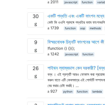
2011
javascript
function
varia
একটি পদ্ধতি এবং একটি ফাংশন মধ্যে প
30
কেউ কি ওওপি প্রসঙ্গে পদ্ধতির বনাম ফাংশনগুল
1739
function
oop
methods
বিস্ময়বোধক চিহ্নটি ফাংশনের আগে ক
9
!function () {}();
1242
javascript
function
পাইথন ল্যাম্বডাস কেন দরকারী? [বন্ধ
26
বন্ধ । এই প্রশ্নটি আরও ফোকাস করা প্রয়োজন
করুন যাতে এটি কেবলমাত্র এই পোস্টটি সম্পাদন
বের করার চেষ্টা করছি। …
927
python
function
lambda