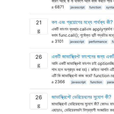
কারণ আছে বা না থাকলে আমি কাজ করতে পারি
6871
javascript
function
synta
কল এবং প্রয়োগের মধ্যে পার্থক্য কী?
21
একটি ফাংশন ব্যবহার callএবং applyপ্রার্থ
বনাম func.call(); পূর্বোক্ত দুটি পদ্ধতির মধ
3101
javascript
performance
f
একটি জাভাস্ক্রিপ্ট ফাংশনের জন্য একটি
26
আমি একটি জাভাস্ক্রিপ্ট ফাংশন চাই optionচ্ছিক 
পাস হলে অগ্রাহ্য করা হয়)। রুবিতে আপন
এটি কি জাভাস্ক্রিপ্টে কাজ করে? functio
2366
javascript
function
para
জাভাস্ক্রিপ্টে ভেরিয়েবলের সুযোগ কী?
26
জাভাস্ক্রিপ্টে ভেরিয়েবলের সুযোগ কী? কোনও 
এছাড়াও, ভেরিয়েবলগুলি বিশ্বব্যাপী সংজ্ঞায়িত 