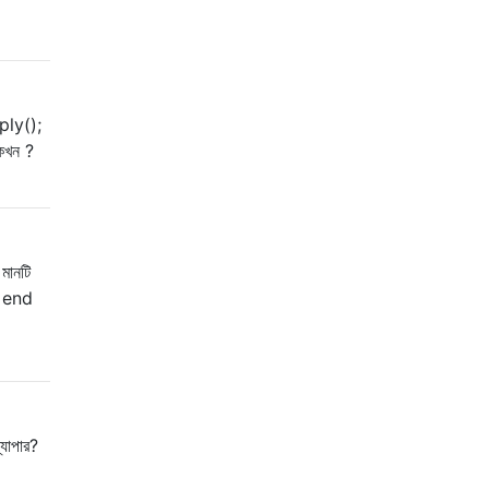
pply();
 কখন ?
 মানটি
e end
্যাপার?