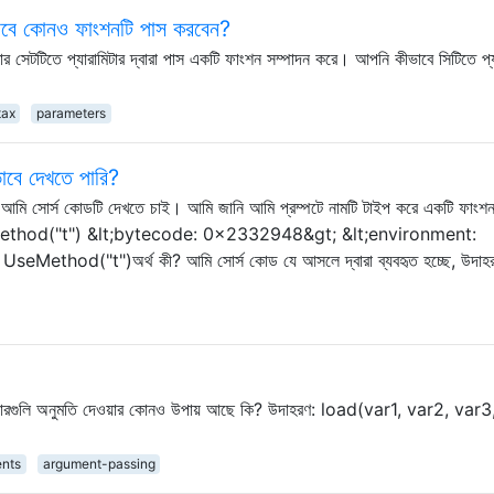
িসাবে কোনও ফাংশনটি পাস করবেন?
সেটটিতে প্যারামিটার দ্বারা পাস একটি ফাংশন সম্পাদন করে। আপনি কীভাবে সিটিতে প্য
tax
parameters
াবে দেখতে পারি?
মি সোর্স কোডটি দেখতে চাই। আমি জানি আমি প্রম্পটে নামটি টাইপ করে একটি ফাংশন 
seMethod("t") &lt;bytecode: 0x2332948&gt; &lt;environment:
Method("t")অর্থ কী? আমি সোর্স কোড যে আসলে দ্বারা ব্যবহৃত হচ্ছে, উদাহর
ন" ভারগুলি অনুমতি দেওয়ার কোনও উপায় আছে কি? উদাহরণ: load(var1, var2, var
nts
argument-passing