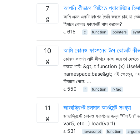
আপনি কীভাবে সিটিতে প্যারামিটার হ
7
আমি এমন একটি ফাংশন তৈরি করতে চাই যা ডেটার 
হিসাবে কোনও ফাংশনটি পাস করবেন?
615
c
function
pointers
syn
আমি কোনও ফাংশনের উত্স কোডটি কীভ
10
কোনও ফাংশন এটি কীভাবে কাজ করে তা দেখতে আ
করতে পারি: &gt; t function (x) U
namespace:base&gt; এই ক্ষেত্রে, এর Use
কিভাবে পেলে: …
550
r
function
r-faq
জাভাস্ক্রিপ্ট চলমান আর্গুমেন্ট সংখ্যা
11
জাভাস্ক্রিপ্টে কোনও ফাংশনের জন্য "সীমাহী
var5, etc...) load(var1)
531
javascript
function
argume