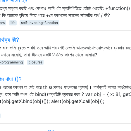
 সামনে সাইন ইন
্কে তথ্য সন্ধান করছি এবং কোথাও আমি এই স্বরলিপিটিতে হোঁচট খেয়েছি: +function()
মাকে বুঝিয়ে দিতে পারে +যে ফাংশনের সামনের সাইনটির অর্থ / কী?
ors
iife
self-invoking-function
র্থক্য কী?
ল ধারণাগুলি বুঝতে পারছি তবে আমি প্রায়শই সেগুলি আন্তঃআযোগযোগ্যভাবে ব্যবহার কর
 এখানে এসেছি, তারা কীভাবে একটি নিয়মিত ফাংশন থেকে আলাদা?
l-programming
closures
াম বাঁধা ()?
ণের ফাংশন যা সেট করে this(কোনও ফাংশনের প্রসঙ্গ)। পার্থক্যটি আমরা আর্গুমেন্টগ
) প্রশ্ন: তবে আমি কখন এই bind()পদ্ধতিটি ব্যবহার করব ? var obj = { x: 81, get
ert(obj.getX.bind(obj)()); alert(obj.getX.call(obj));