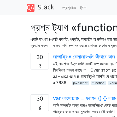
প্রোগ্রামিং
ট্যাগ
প্রশ্ন ট্যাগ «functio
একটি ফাংশন (একটি পদ্ধতি, পদ্ধতি, সাবরুটিন বা রুটিনও বলা হয
ব্যবহার করুন। কোনও কার্য সম্পাদন করতে কোনও ফাংশন বাস্তবায়নে 
জাভাস্ক্রিপ্ট ক্লোজারগুলি কীভাবে কা
30
এই প্রশ্নের উত্তরগুলি একটি সম্প্রদায়ের প্রচ
মিথস্ক্রিয়া গ্রহণ করছে না। Over э
замыкания в জাভাস্ক্রিপ্ট আপনি যে ধারণাট
7636
javascript
function
vari
var ফাংশননেম = ফাংশন () {} বনাম
30
আমি সম্প্রতি অন্য কারও জাভাস্ক্রিপ্ট কোড বজা
পরিষ্কার করে আরও সুসংগত করার চেষ্টা করছি। পূ