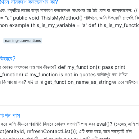
পাইথনে নামকরণ কনভেনশন কী?
ল এবং পদ্ধতির নামের জন্য নামকরণ কনভেনশন সাধারণত হয় উট কেস বা পাস্কেলকেস: /
"a" public void ThisIsMyMethod() পাইথনে, আমি উপরেরটি দেখেছি কিন
: # python example this_is_my_variable = 'a' def this_is_my_functi
naming-conventions
 কিভাবে?
হিসাবে কোনও ফাংশনের নাম পাব কীভাবে? def my_function(): pass print
unction) # my_function is not in quotes আউটপুট করা উচিত
কি পাওয়া যায়? যদি তা না get_function_name_as_stringহয় তবে পাইথনে 
 ফাংশন পাস
ার না করে আমি কীভাবে পরামিতি হিসাবে কোনও ফাংশনটি পাস করব eval()? (যেহেতু আমি প
(entityId, refreshContactList()); এটি কাজ করে, তবে সমস্যাটি হ'ল
় তার চেয়ে ফাংশনটি ডাকা হয় তখন ফায়ার হয়। আমি এটি ব্যবহার …