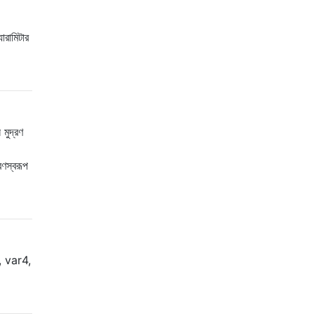
ারামিটার
মুদ্রণ
ণস্বরূপ
3, var4,