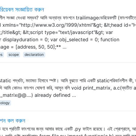
িয়েবল সংজ্ঞায়িত করুন
্তনশীল সংজ্ঞা দেওয়া সম্ভব? আমি অন্যান্য ফাংশনে trailimageভেরিয়েবলটি (ফাংশনটি
html xmlns="http://www.w3.org/1999/xhtml"&gt; &lt;head id="
t;/title&gt; &lt;script type="text/javascript"&gt; var
 displayduration = 0; var obj_selected = 0; function
mage = [address, 50, 50];** …
es
scope
declaration
tatic পদ্ধতি, মতামত হিসাবে স্পষ্ট। আমি বুঝতে পারি একটি staticপরিবর্তনশীল কী, 
দি আমি কোনও ফাংশন ঘোষণা করি, আসুন বলি void print_matrix, a.c(ব্যতীত a
print_matrix@@....) already defined …
nology
ংশন কল করুন
ে হবে প্রতিটি ফাংশনের জন্য আমার কাছে একটি .py ফাইল রয়েছে। এই প্রোগ্রামে, আ
হবে। আমি চেষ্টা করেছিলাম: from file.py import function(a,b) তবে আমি ত্রু