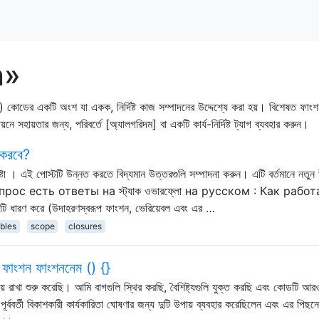
n»
়) কোডের একটি অংশ যা একক, নির্দিষ্ট কাজ সম্পাদনের উদ্দেশ্যে করা হয়। বিশেষত ফাং
সহায়তার জন্য, পরিবর্তে [অ্যালগরিদম] বা একটি কার্য-নির্দিষ্ট ট্যাগ ব্যবহার করুন।
জ করবে?
েষ্টা । এই পোস্টটি উন্নত করতে বিদ্যমান উত্তরগুলি সম্পাদনা করুন। এটি বর্তমানে নতুন
тот вопрос есть ответы на স্ট্যাক ওভারফ্লো на русском : Как рабо
ি ধারণ করে (উদাহরণস্বরূপ ফাংশন, ভেরিয়েবল এবং এর …
ables
scope
closures
 ফাংশন ফাংশননেম () {}
য় রাখা শুরু করেছি। আমি বাগগুলি স্থির করছি, বৈশিষ্ট্যগুলি যুক্ত করছি এবং কোডটি আর
র্ববর্তী বিকাশকারী কার্যকারিতা ঘোষণার জন্য দুটি উপায় ব্যবহার করেছিলেন এবং এর পিছ