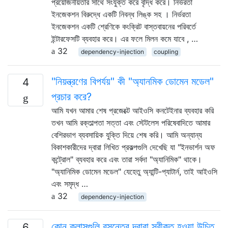
প্রয়োজনীয়তার সাথে সংযুক্ত করে বৃদ্ধি করে। নির্ভরতা
ইনজেকশন বিরুদ্ধে একটি নিবন্ধ লিঙ্ক সহ । নির্ভরতা
ইনজেকশন একটি শ্রেণিকে কংক্রিট বাস্তবায়নের পরিবর্তে
ইন্টারফেসটি ব্যবহার করে। এর ফলে মিলন কমে যাবে , …
32
dependency-injection
coupling
"নিয়ন্ত্রণের বিপর্যয়" কী "অ্যানমিক ডোমেন মডেল"
4
প্রচার করে?
আমি যখন আমার শেষ প্রজেক্টে আইওসি কনটেইনার ব্যবহার করি
তখন আমি রক্তাল্পতা সত্তা এবং স্টেটলেস পরিষেবাদিতে আমার
বেশিরভাগ ব্যবসায়িক যুক্তি দিয়ে শেষ করি। আমি অন্যান্য
বিকাশকারীদের দ্বারা লিখিত প্রকল্পগুলি দেখেছি যা "ইনভার্শন অফ
কন্ট্রোল" ব্যবহার করে এবং তারা সর্বদা "অ্যানিমিক" থাকে।
"অ্যানিমিক ডোমেন মডেল" যেহেতু অ্যান্টি-প্যাটার্ন, তাই আইওসি
এবং সমৃদ্ধ …
32
dependency-injection
কোন ক্লাসগুলি বসন্তের দ্বারা স্বীকৃত হওয়া উচিত
6