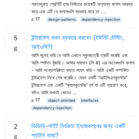
প্রশ্নযুক্ত শ্রেণিটি তার নির্মাতার কয়েকটি অন্যান্য ক্লাস আরম্ভ
করে এবং এটি যে ক্লাসগুলি ব্যবহার করে তা …
17
design-patterns
dependency-injection
ইন্টারফেস কখন ব্যবহার করবেন (ইউনিট টেস্টিং,
5
আইওসি?)
আমি সন্দেহ করি যে আমি এখানে স্কুলছাত্রী ত্রুটি করেছি এবং
আমি স্পষ্টতা খুঁজছি। আমার সমাধান (সি #) এর অনেকগুলি ক্লাস
- আমি সংখ্যাগরিষ্ঠতা বলতে সাহস করি - আমি একটি সম্পর্কিত
ইন্টারফেস লিখে শেষ করেছি। যেমন একটি "আইসিএলকুলেটর"
ইন্টারফেস এবং একটি "ক্যালকুলেটর" বর্গ যা এটি প্রয়োগ করে,
যদিও আমি কখনই কোনও …
17
object-oriented
interfaces
dependency-injection
ডিডিডি-লাইট নির্ভরতা ইনজেকশনের জন্য একটি
2
প্যাটার্ন ভাষা?