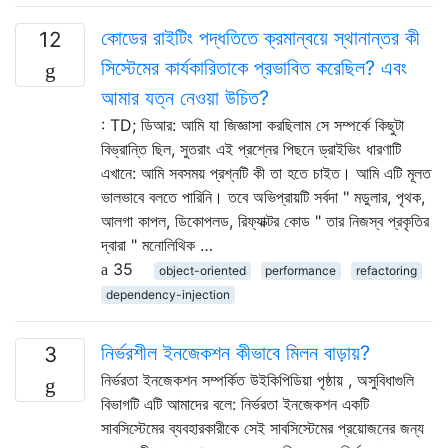
কোডের রাইটিং পদ্ধতিতে ক্রমান্বয়ে স্থানান্তর কী
12
সিস্টেমের কার্যকারিতাকে প্রভাবিত করেছিল? এবং
আমার যত্ন নেওয়া উচিত?
: TD; ডিআর: আমি যা জিজ্ঞাসা করছিলাম সে সম্পর্কে কিছুটা
বিভ্রান্তি ছিল, সুতরাং এই প্রশ্নের পিছনে ড্রাইভিং ধারণাটি
এখানে: আমি সবসময় প্রশ্নটি কী তা হতে চাইত। আমি এটি মূলত
ভালভাবে বলতে পারিনি। তবে অভিপ্রায়টি সর্বদা " মডুলার, পৃথক,
আলগা কাপল, ডিকোপলড, রিফ্যাক্টর কোড " তার নিজস্ব প্রকৃতির
দ্বারা " মনোলিথিক …
35
object-oriented
performance
refactoring
dependency-injection
নির্ভরশীল ইনজেকশন কীভাবে মিলন বাড়ায়?
3
নির্ভরতা ইনজেকশন সম্পর্কিত উইকিপিডিয়া পৃষ্ঠায় , অসুবিধাগুলি
বিভাগটি এটি আমাদের বলে: নির্ভরতা ইনজেকশন একটি
সাবসিস্টেমের ব্যবহারকারীকে সেই সাবসিস্টেমের প্রয়োজনের জন্য