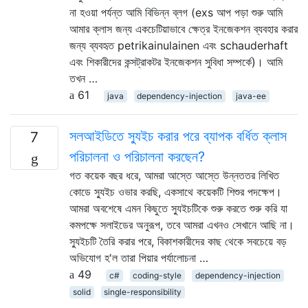
না হওয়া পর্যন্ত আমি বিভিন্ন ব্লগ (exs আপ পড়া শুরু আমি
আমার ক্লাস জন্য একচেটিয়াভাবে ক্ষেত্র ইনজেকশন ব্যবহার করার
জন্য ব্যবহৃত petrikainulainen এবং schauderhaft
এবং শিকারীদের কন্সট্রাকটর ইনজেকশন সুবিধা সম্পর্কে)। আমি
তখন …
61
java
dependency-injection
java-ee
সলআইডিতে স্যুইচ করার পরে ব্যাপক বর্ধিত ক্লাস
7
পরিচালনা ও পরিচালনা করছেন?
গত কয়েক বছর ধরে, আমরা আস্তে আস্তে উন্নততর লিখিত
কোডে স্যুইচ ওভার করছি, একসাথে কয়েকটি শিশুর পদক্ষেপ।
আমরা অবশেষে এমন কিছুতে স্যুইচটিকে শুরু করতে শুরু করি যা
কমপক্ষে সলাইডের অনুরূপ, তবে আমরা এখনও সেখানে আছি না।
স্যুইচটি তৈরি করার পরে, বিকাশকারীদের কাছ থেকে সবচেয়ে বড়
অভিযোগ হ'ল তারা পিয়ার পর্যালোচনা …
49
c#
coding-style
dependency-injection
solid
single-responsibility