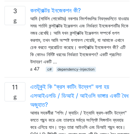
কনস্ট্রাক্টর ইনজেকশন কী?
3
আমি (সার্ভিস লোকেটার) নকশার নিদর্শনগুলির নিবন্ধগুলিতে যাওয়ার
সময় শর্তাদি কন্সট্রাক্টর ইঞ্জেকশন এবং নির্ভরতা ইনজেকশনটির দিকে
নজর রেখেছি। আমি যখন কন্সট্রাক্টর ইঞ্জেকশন সম্পর্কে গুগল
করলাম, তখন আমি অস্পষ্ট ফলাফল পেয়েছি, যা আমাকে এখানে
চেক করতে প্ররোচিত করেছে। কনস্ট্রাক্টর ইনজেকশন কী? এটি
কি কোনও নির্দিষ্ট ধরনের নির্ভরতা ইনজেকশন? একটি প্রচলিত
উদাহরণ একটি …
47
c#
dependency-injection
এতটুকুই কি "ক্রস কাটিং উদ্বেগ" বলা হয়
11
এসআইএলডি / ডিআই / আইওসি ভাঙ্গার একটি বৈধ
অজুহাত?
আমার সহকর্মীরা "লগিং / ক্যাচিং / ইত্যাদি ক্রস-কাটিং উদ্বেগ"
বলতে পছন্দ করে এবং তারপরে সর্বত্র সংশ্লিষ্ট সিঙ্গলটন ব্যবহার
করে এগিয়ে যান। তবুও তারা আইওসি এবং ডিআই পছন্দ করে।