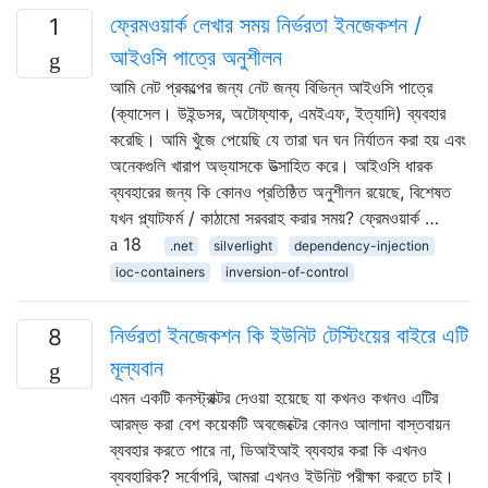
ফ্রেমওয়ার্ক লেখার সময় নির্ভরতা ইনজেকশন /
1
আইওসি পাত্রে অনুশীলন
আমি নেট প্রকল্পের জন্য নেট জন্য বিভিন্ন আইওসি পাত্রে
(ক্যাসেল। উইন্ডসর, অটোফ্যাক, এমইএফ, ইত্যাদি) ব্যবহার
করেছি। আমি খুঁজে পেয়েছি যে তারা ঘন ঘন নির্যাতন করা হয় এবং
অনেকগুলি খারাপ অভ্যাসকে উত্সাহিত করে। আইওসি ধারক
ব্যবহারের জন্য কি কোনও প্রতিষ্ঠিত অনুশীলন রয়েছে, বিশেষত
যখন প্ল্যাটফর্ম / কাঠামো সরবরাহ করার সময়? ফ্রেমওয়ার্ক …
18
.net
silverlight
dependency-injection
ioc-containers
inversion-of-control
নির্ভরতা ইনজেকশন কি ইউনিট টেস্টিংয়ের বাইরে এটি
8
মূল্যবান
এমন একটি কনস্ট্রাক্টর দেওয়া হয়েছে যা কখনও কখনও এটির
আরম্ভ করা বেশ কয়েকটি অবজেক্টের কোনও আলাদা বাস্তবায়ন
ব্যবহার করতে পারে না, ডিআইআই ব্যবহার করা কি এখনও
ব্যবহারিক? সর্বোপরি, আমরা এখনও ইউনিট পরীক্ষা করতে চাই।