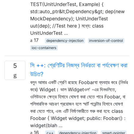
TEST(UnitUnderTest, Example) {
std::auto_ptr&lt;Dependency&gt; dep(new
MockDependency); UnitUnderTest
uut(dep); //Test here } মধ্যে: class
UnitUnderTest …
17
dependency-injection
inversion-of-control
ioc-containers
সি ++: শ্রেণিটির নিজস্ব নির্ভরতা বা পর্যবেক্ষণ করা
5
উচিত?
বলুন আমার একটি শ্রেণি রয়েছে Foobarযা ব্যবহার করে (নির্ভর
করে) Widget। ভাল Widgetওল' -এর দিনগুলিতে,
ওলিউডকে ক্ষেত্র হিসাবে ঘোষণা করা যেতে পারে Foobar, বা
পলিমারফিক আচরণ প্রয়োজন হলে স্মার্ট পয়েন্টার হিসাবে ঘোষণা
করা যেতে পারে, এবং এটি নির্মাণকারীতে শুরু করা হবে: class
Foobar { Widget widget; public: Foobar() :
widget(blah …
16
c++
dependency-injection
smart-pointer