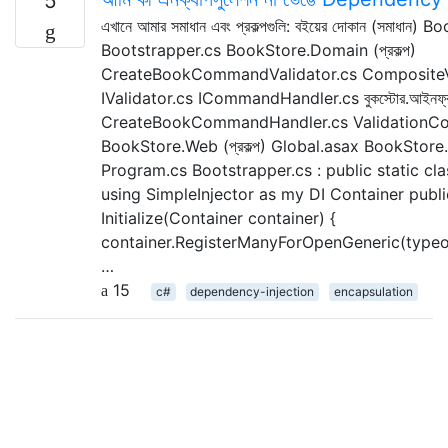
5
এখানে আমার সমাধান এবং প্রকল্পগুলি: বইয়ের দোকান (সমাধান)
Bootstrapper.cs BookStore.Domain (প্রকল্প)
CreateBookCommandValidator.cs CompositeVal
IValidator.cs ICommandHandler.cs বুকস্টোর.আইনফ্রাস্ট্
CreateBookCommandHandler.cs ValidationC
BookStore.Web (প্রকল্প) Global.asax BookStore.B
Program.cs Bootstrapper.cs : public static cla
using SimpleInjector as my DI Container publi
Initialize(Container container) {
container.RegisterManyForOpenGeneric(typeo
…
15
c#
dependency-injection
encapsulation