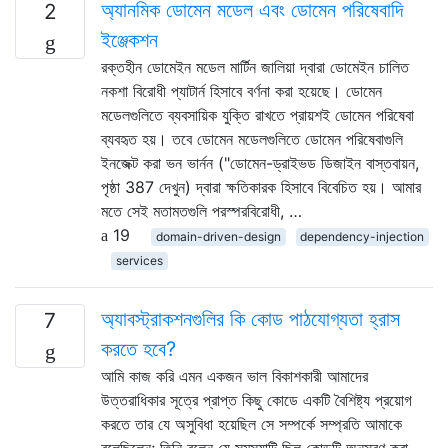
অ্যানমিক ডোমেন মডেল এবং ডোমেন পরিষেবাদি
2
ইঞ্জেকশন
রক্তহীন ডোমেইন মডেল মার্টিন জালিয়া দ্বারা ডোমেইন চালিত
নকশা বিরোধী প্যাটার্ন হিসাবে বর্ণনা করা হয়েছে। ডোমেন
মডেলগুলিতে ব্যবসায়িক যুক্তি রাখতে প্রায়শই ডোমেন পরিষেবা
ব্যবহৃত হয়। তবে ডোমেন মডেলগুলিতে ডোমেন পরিষেবাগুলি
ইনজেক্ট করা ভন ভার্নন ("ডোমেন-ড্রাইভড ডিজাইন বাস্তবায়ন,
পৃষ্ঠা 387 দেখুন) দ্বারা ক্ষতিকারক হিসাবে বিবেচিত হয়। আমার
মতে সেই মতামতগুলি পরস্পরবিরোধী, …
19
domain-driven-design
dependency-injection
services
অ্যাবস্ট্রাকশনগুলির কি কোড পাঠযোগ্যতা হ্রাস
7
করতে হবে?
আমি কাজ করি এমন একজন ভাল বিকাশকারী আমাদের
উত্তরাধিকার সূত্রে প্রাপ্ত কিছু কোডে একটি বৈশিষ্ট্য প্রয়োগ
করতে তার যে অসুবিধা হয়েছিল সে সম্পর্কে সম্প্রতি আমাকে
বলেছিলেন; তিনি বলেন যে সমস্যাটি ছিল কোডটি অনুসরণ করা