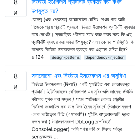
নির্ভরতা ইঞ্জেকশন প্যাটার্নটি ব্যবহার করা কখন
8
উপযুক্ত নয়?
যেহেতু (এবং প্রেমময়) অটোমেটেড টেস্টিং শেখার পরে আমি
নিজেকে প্রায় প্রতিটি প্রকল্পে নির্ভরতা ইঞ্জেকশন প্যাটার্নটি ব্যবহার
করে দেখেছি। স্বয়ংক্রিয় পরীক্ষার সাথে কাজ করার সময় কি এই
প্যাটার্নটি ব্যবহার করা সর্বদা উপযুক্ত? এমন কোনও পরিস্থিতি কি
আপনার নির্ভরতা ইনজেকশন ব্যবহার করা এড়ানো উচিত ছিল?
124
design-patterns
dependency-injection
সমালোচনা এবং নির্ভরতা ইনজেকশন এর অসুবিধা
8
নির্ভরতা ইনজেকশন (ডিআই) একটি সুপরিচিত এবং কেতাদুরস্ত
প্যাটার্ন। ইঞ্জিনিয়ারদের বেশিরভাগই এর সুবিধাগুলি জানেন: ইউনিট
পরীক্ষায় পৃথক করা সম্ভব / সহজ স্পষ্টভাবে কোনও শ্রেণীর
নির্ভরতা সংজ্ঞায়িত করা ভাল ডিজাইনের সুবিধার্থে (উদাহরণস্বরূপ
একক দায়িত্বের নীতি (এসআরপি)) সুইচিং বাস্তবায়নগুলি দ্রুত
সক্ষম করা ( উদাহরণস্বরূপ DbLoggerপরিবর্তে
ConsoleLogger) আমি গণনা করি যে শিল্পের সর্বত্র
sensকমত্য …