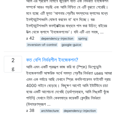
আমি এর প্রয়োগ হিসাবে কন্ট্রোল নীতি এবং নির্ভরতা ইনজেকশন
সম্পর্কে আরও পড়ছি এবং আমি নিশ্চিত যে এটি বুঝতে পেরেছি।
মনে হচ্ছে এটি মূলত 'আপনার শ্রেণীর সদস্যদের ক্লাসের মধ্যে
ইনস্ট্যান্টেশনগুলি ঘোষণা করবেন না' বলে দিচ্ছে। বরং
ইনস্ট্যান্টেশনগুলি কনস্ট্রাক্টরের মাধ্যমে পাস করা উচিত; বাইরের
উত্স থেকে ক্লাসে 'ইনজেকশনেড'। যদি এটি এত সহজ, …
42
dependency-injection
spring
inversion-of-control
google-guice
কত বেশি নির্ভরশীল ইনজেকশন?
2
আমি এমন একটি প্রকল্পে কাজ করি যা (স্প্রিং) ডিপেন্ডেন্সি
ইনজেকশনটি আক্ষরিক অর্থে সমস্ত শ্রেণীর নির্ভরতা uses আমরা
এমন এক পর্যায়ে আছি যেখানে স্প্রিং কনফিগারেশন ফাইলটি প্রায়
4000 লাইনে বেড়েছে। কিছুক্ষণ আগেই আমি ইউটিউবে চাচা
ববের একটি আলোচনা দেখেছি (দুর্ভাগ্যক্রমে, আমি লিঙ্কটি খুঁজে
পাইনি) যেখানে তিনি কেবলমাত্র কয়েকটি কেন্দ্রীয় নির্ভরতা
(উদাহরণস্বরূপ …
38
architecture
dependency-injection