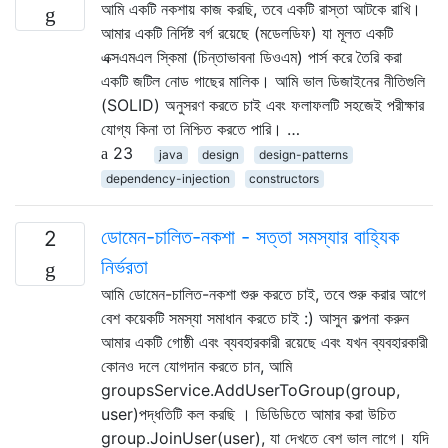
আমি একটি নকশায় কাজ করছি, তবে একটি রাস্তা আটকে রাখি।
আমার একটি নির্দিষ্ট বর্গ রয়েছে (মডেলডিফ) যা মূলত একটি
এক্সএমএল স্কিমা (চিন্তাভাবনা ডিওএম) পার্স করে তৈরি করা
একটি জটিল নোড গাছের মালিক। আমি ভাল ডিজাইনের নীতিগুলি
(SOLID) অনুসরণ করতে চাই এবং ফলাফলটি সহজেই পরীক্ষার
যোগ্য কিনা তা নিশ্চিত করতে পারি। …
23
java
design
design-patterns
dependency-injection
constructors
ডোমেন-চালিত-নকশা - সত্তা সমস্যার বাহ্যিক
2
নির্ভরতা
আমি ডোমেন-চালিত-নকশা শুরু করতে চাই, তবে শুরু করার আগে
বেশ কয়েকটি সমস্যা সমাধান করতে চাই :) আসুন কল্পনা করুন
আমার একটি গোষ্ঠী এবং ব্যবহারকারী রয়েছে এবং যখন ব্যবহারকারী
কোনও দলে যোগদান করতে চান, আমি
groupsService.AddUserToGroup(group,
user)পদ্ধতিটি কল করছি । ডিডিডিতে আমার করা উচিত
group.JoinUser(user), যা দেখতে বেশ ভাল লাগে। যদি