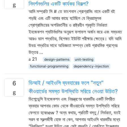
নিদর্শনগুলির একটি কার্যকর বিকল্প?
আমি সম্প্রতি সি # তে ফাংশনাল প্রোগ্রামিং নামে একটি বই
পড়ছি এবং এটি আমার কাছে ঘটেছিল যে ক্রিয়ামূলক
প্রোগ্রামিংয়ের অপরিবর্তনীয় ও রাষ্ট্রহীন প্রকৃতি নির্ভরতা
ইনজেকশন প্যাটার্নগুলির অনুরূপ ফলাফল অর্জন করে এবং সম্ভবত
আরও ভাল পদ্ধতির, বিশেষত ইউনিট পরীক্ষার ক্ষেত্রে। যদি আমি
উভয় পদ্ধতির সাথে অভিজ্ঞতা সম্পন্ন কেউ প্রাথমিক প্রশ্নের
উত্তর …
21
design-patterns
unit-testing
functional-programming
dependency-injection
ডিআই / আইওসি ব্যবহারের ফলে "নতুন"
6
কীওয়ার্ডের সমস্ত উপস্থিতি সরিয়ে নেওয়া উচিত?
ডিপেন্ডেন্সি ইনজেকশন এবং নিয়ন্ত্রণের ধারকটির একটি বিপরীত
ব্যবহার আপনার কোড থেকে কীওয়ার্ডের সমস্ত উপস্থিতি সরিয়ে
ফেলতে হবেnew ? অন্য কথায়, প্রতিটি বস্তু / নির্ভরতা, যতই
সরল বা স্বল্পজীবী হোক না কেন, আপনার আইওসি ধারকটির মধ্যে
"নিবন্ধিত" হওয়া উচিত এবং সেই পদ্ধতি / শ্রেণিতে ইঞ্জেকশন