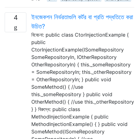
ইনজেকশন নির্ভরতাগুলি কর্টর বা প্রতি পদ্ধতিতে করা
4
উচিত?
বিবেচনা: public class CtorInjectionExample {
public
CtorInjectionExample(ISomeRepository
SomeRepositoryIn, IOtherRepository
OtherRepositoryIn) { this._someRepository
= SomeRepositoryIn; this._otherRepository
= OtherRepositoryIn; } public void
SomeMethod() { //use
this._someRepository } public void
OtherMethod() { //use this._otherRepository
} } বিরুদ্ধে: public class
MethodInjectionExample { public
MethodInjectionExample() { } public void
SomeMethod(ISomeRepository
SomeRepositoryIn) { //use