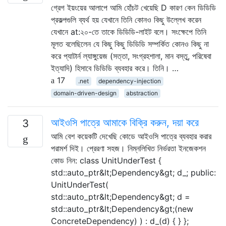
গ্রেগ ইয়ংয়ের আলাপে আমি হোঁচট খেয়েছি D কারণ কেন ডিডিডি
প্রকল্পগুলি ব্যর্থ হয় যেখানে তিনি কোনও কিছু উল্লেখ করেন
যেখানে at:২০-তে তাকে ডিডিডি-লাইট বলে। সংক্ষেপে তিনি
মূলত বলেছিলেন যে কিছু কিছু ডিডিডি সম্পর্কিত কোনও কিছু না
করে প্যাটার্ন ল্যাঙ্গুয়েজ (সত্তা, সংগ্রহশালা, মান বস্তু, পরিষেবা
ইত্যাদি) হিসাবে ডিডিডি ব্যবহার করে। তিনি। …
17
.net
dependency-injection
domain-driven-design
abstraction
আইওসি পাত্রে আমাকে বিক্রি করুন, দয়া করে
3
আমি বেশ কয়েকটি দেখেছি কোডে আইওসি পাত্রে ব্যবহার করার
পরামর্শ দিই। প্রেরণা সহজ। নিম্নলিখিত নির্ভরতা ইনজেকশন
কোড নিন: class UnitUnderTest {
std::auto_ptr&lt;Dependency&gt; d_; public:
UnitUnderTest(
std::auto_ptr&lt;Dependency&gt; d =
std::auto_ptr&lt;Dependency&gt;(new
ConcreteDependency) ) : d_(d) { } };