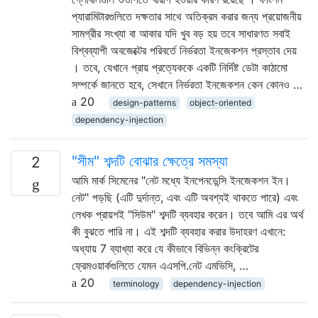
প্যারামিটারগুলিতে দক্ষতার সাথে অতিক্রম করার জন্য প্রয়োজনীয়
সামগ্রীর সংখ্যা বা আকার যদি খুব বড় হয় তবে সাধারণত সবাই
বিশ্বব্যাপী অবজেক্টের পরিবর্তে নির্ভরতা ইনজেকশন প্রস্তাব দেয়
। তবে, যেখানে প্রায় প্রত্যেককে একটি নির্দিষ্ট ডেটা কাঠামো
সম্পর্কে জানতে হবে, সেখানে নির্ভরতা ইনজেকশন কেন কোনও …
20
design-patterns
object-oriented
dependency-injection
"সীম" শব্দটি বোঝার ক্ষেত্রে সমস্যা
2
আমি মার্ক সিমেনের "নেট মধ্যে ইনপেনডেন্সি ইনজেকশন ইন।
নেট" পড়ছি (এটি দুর্দান্ত, এবং এটি অবশ্যই থাকতে পারে) এবং
লেখক প্রায়শই "সিউম" শব্দটি ব্যবহার করেন। তবে আমি এর অর্থ
কী বুঝতে পারি না। এই শব্দটি ব্যবহার করার উদাহরণ এখানে:
অধ্যায় 7 ব্যাখ্যা করে যে কীভাবে বিভিন্ন কংক্রিটের
ফ্রেমওয়ার্কগুলিতে যেমন এএসপি.নেট এমভিসি, …
20
terminology
dependency-injection