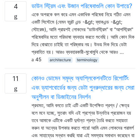
ডাউন স্ট্রিম এবং উজান পরিষেবাগুলি কোন উপায়ে?
4
একে অপরকে কল করে এমন একাধিক পরিষেবা নিয়ে গঠিত এমন
একটি সিস্টেমে (যেমন ফ্রন্ট এন্ড -&gt; ব্যাকএন্ড -&gt;
স্টোরেজ), আমি প্রায়শই লোকদের "ডাউনস্ট্রিম" বা "আপস্ট্রিম"
পরিষেবাদির মতো পরিভাষা ব্যবহার করতে শুনেছি। আমি কোন দিক
দিয়ে বোঝাতে চাইছি তা পরিষ্কার নয়। উভয় দিক দিয়ে ডেটা
প্রবাহিত হয়। আরও ব্যবহারকারী-মুখোমুখি থেকে আরও …
45
architecture
terminology
কোনও ডোমেন সমৃদ্ধ অ্যাপ্লিকেশনটিতে রিপোর্টিং
11
এবং ড্যাশবোর্ডের জন্য ডেটা পুনরুদ্ধারের জন্য সেরা
অনুশীলন বা ডিজাইনের নিদর্শন
প্রথমত, আমি বলতে চাই এটি একটি উপেক্ষিত প্রশ্ন / ক্ষেত্র
বলে মনে হচ্ছে, সুতরাং যদি এই প্রশ্নের উন্নতির প্রয়োজন হয়
তবে আমাকে এটিকে একটি দুর্দান্ত প্রশ্ন তৈরি করতে সহায়তা
করুন যা অন্যের উপকার করতে পারে! আমি এমন লোকদের পরামর্শ
এবং সাহায্যের সন্ধান করছি যারা এই সমস্যার সমাধান করেছেন যা