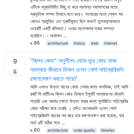
এটিকে মনুষ্যনির্মিত কিছু না করে প্রশান্ত মহাসাগরের মতো
প্রাকৃতিক সম্পদ হিসাবে মনে করে। গতবারের মতো স্কেল সহ
কোনও প্রযুক্তি এত ত্রুটিমুক্ত ছিল কখন? তুলনামূলকভাবে
ওয়েবটি একটি রসিকতা। ওয়েব অপেশাদার দ্বারা সম্পন্ন
হয়েছিল। - অ্যালান …
86
architecture
history
web
internet
"ক্লিন কোড" অনুশীলন থেকে দূরে কোড থাকা
9
অবস্থায় কীভাবে বিশাল ওপেন সোর্স লাইব্রেরিগুলি
রক্ষণাবেক্ষণ করতে পারে?
আমি এখনও উন্নত মানের কোড লেখার জন্য অনভিজ্ঞ, তাই আমি
রবার্ট সি মার্টিনের ক্লিন কোড হিসাবে ইস্যুটি সম্বোধনের বইগুলি
পড়েছি এবং আমার দক্ষতা উন্নত করার জন্য সুপরিচিত লাইব্রেরির
কোড পরীক্ষা করে দেখছি । যদিও অনেকগুলি ওপেন সোর্স
লাইব্রেরিগুলি বছরের পর বছর ধরে রক্ষণাবেক্ষণ করা হয়েছে, যার
অর্থ এটি সঠিক পথে …
80
architecture
code-quality
libraries