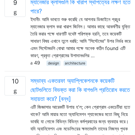
ম্যানেজার ক্লাসগুলি কি খারাপ স্থাপত্যের লক্ষণ হতে
9
পারে?
ইদানীং আমি ভাবতে শুরু করেছি যে আপনার ডিজাইনে প্রচুর
ম্যানেজার ক্লাস করা খারাপ জিনিস। আমার কাছে আকর্ষণীয় যুক্তি
তৈরি করার পক্ষে ধারণাটি যথেষ্ট পরিপক্ক হয়নি, তবে কয়েকটি
সাধারণ বিষয় এখানে তুলে ধরছি: আমি "সিস্টেমের" উপর নির্ভর করে
এমন সিস্টেমগুলি বোঝা আমার পক্ষে অনেক কঠিন found এটি
কারণ, প্রকৃত প্রোগ্রামের উপাদানগুলির …
49
design
architecture
সম্ভাব্য একতরফা অ্যাপ্লিকেশনকে কয়েকটি
10
ছোটগুলিতে বিভক্ত করা কি বাগগুলি প্রতিরোধ করতে
সহায়তা করে? [বন্ধ]
এটি জিজ্ঞাসার আরেকটি উপায় হ'ল; কেন প্রোগ্রাম একচেটিয়া হতে
থাকে? আমি মায়ার মতো অ্যানিমেশন প্যাকেজের মতো কিছু নিয়ে
ভাবছি যা লোকে বিভিন্ন বিভিন্ন কর্মপ্রবাহের জন্য ব্যবহার করে।
যদি অ্যানিমেশন এবং মডেলিংয়ের ক্ষমতাগুলি তাদের নিজস্ব পৃথক