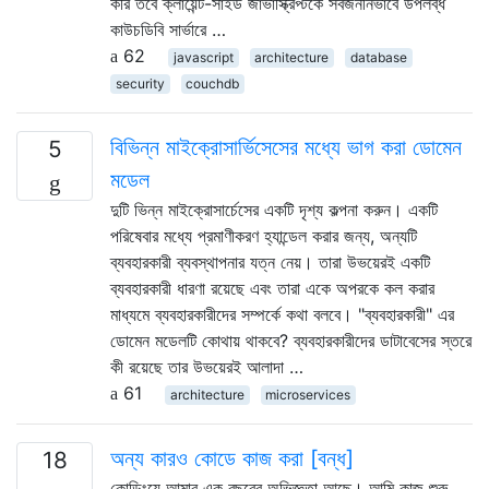
করি তবে ক্লায়েন্ট-সাইড জাভাস্ক্রিপ্টকে সর্বজনীনভাবে উপলব্ধ
কাউচডিবি সার্ভারে …
62
javascript
architecture
database
security
couchdb
বিভিন্ন মাইক্রোসার্ভিসেসের মধ্যে ভাগ করা ডোমেন
5
মডেল
দুটি ভিন্ন মাইক্রোসার্চেসের একটি দৃশ্য কল্পনা করুন। একটি
পরিষেবার মধ্যে প্রমাণীকরণ হ্যান্ডেল করার জন্য, অন্যটি
ব্যবহারকারী ব্যবস্থাপনার যত্ন নেয়। তারা উভয়েরই একটি
ব্যবহারকারী ধারণা রয়েছে এবং তারা একে অপরকে কল করার
মাধ্যমে ব্যবহারকারীদের সম্পর্কে কথা বলবে। "ব্যবহারকারী" এর
ডোমেন মডেলটি কোথায় থাকবে? ব্যবহারকারীদের ডাটাবেসের স্তরে
কী রয়েছে তার উভয়েরই আলাদা …
61
architecture
microservices
অন্য কারও কোডে কাজ করা [বন্ধ]
18
কোডিংয়ে আমার এক বছরের অভিজ্ঞতা আছে। আমি কাজ শুরু