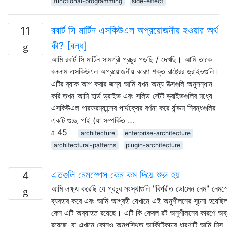
functional-programming
side-effect
রবার্ট সি মার্টিন এসকিউএল অপ্রয়োজনীয় হওয়ার অর্থ
11
কী? [বন্ধ]
আমি রবার্ট সি মার্টিন সামগ্রী প্রচুর পড়ছি / দেখছি। আমি তাকে
বললাম এসকিউএল অপ্রয়োজনীয় কারণ শক্ত রাষ্ট্রের ড্রাইভগুলি।
এটির ব্যাক আপ করার জন্য আমি যখন অন্য উত্সগুলি অনুসন্ধান
করি তখন আমি হার্ড ড্রাইভ এবং সলিড স্টেট ড্রাইভগুলির মধ্যে
এসকিউএল পারফরম্যান্সের পার্থক্যের বর্ণনা করে র্যান্ডম নিবন্ধগুলির
একটি গুচ্ছ পাই (যা সম্পর্কিত …
45
architecture
enterprise-architecture
architectural-patterns
plugin-architecture
এতগুলি নেমস্পেস কেন কম দিয়ে শুরু হয়
4
আমি লক্ষ্য করেছি যে প্রচুর সংস্থাগুলি "বিপরীত ডোমেন নেম" নেমস
ব্যবহার করে এবং আমি আগ্রহী যেখানে এই অনুশীলনের সূচনা হয়েছি
কেন এটি অব্যাহত রয়েছে। এটি কি কেবল রট অনুশীলনের কারণে অব
রয়েছে, বা এখানে কোনও অনুপস্থিত আর্কিটেকচার ধারণাটি আমি মিস