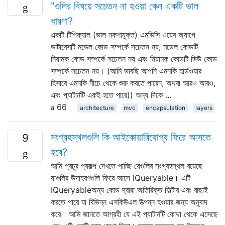
"গুলির বিষয়ে সচেতন না হওয়া কেন একটি ভাল
ধারণা?
একটি টিপিক্যাল (ভাল নকশাযুক্ত) এমভিসি ওয়েব অ্যাপে
ডাটাবেসটি মডেল কোড সম্পর্কে সচেতন নয়, মডেল কোডটি
নিয়ামক কোড সম্পর্কে সচেতন নয় এবং নিয়ামক কোডটি ভিউ কোড
সম্পর্কে সচেতন নয়। (আমি ভাবছি আপনি এমনকি হার্ডওয়ার
হিসাবে এমনকি নীচে থেকে শুরু করতে পারেন, অথবা আরও আরও,
এবং প্যাটার্নটি একই হতে পারে)) অন্য দিকে …
66
architecture
mvc
encapsulation
layers
সংগ্রহস্থলগুলি কি আইকোয়ারিযোগ্য ফিরে আসতে
9
হবে?
আমি প্রচুর প্রকল্প দেখতে পাচ্ছি যেগুলির সংগ্রহস্থল রয়েছে
যাগুলির উদাহরণগুলি ফিরে আসে IQueryable। এটি
IQueryableঅন্য কোড দ্বারা অতিরিক্ত ফিল্টার এবং বাছাই
করতে পারে যা বিভিন্ন এসকিউএল উত্পন্ন হওয়ার জন্য অনুবাদ
করে। আমি জানতে আগ্রহী যে এই প্যাটার্নটি কোথা থেকে এসেছে