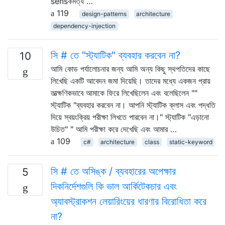
sensকমত্য …
119
design-patterns
architecture
dependency-injection
সি # তে "স্ট্যাটিক" ব্যবহার করবেন না?
10
আমি কোড পর্যালোচনার জন্য আমি অন্য কিছু স্থপতিদের কাছে
লিখেছি একটি আবেদন জমা দিয়েছি। তাদের মধ্যে একজন প্রায়
তাত্ক্ষণিকভাবে আমাকে ফিরে লিখেছিলেন এবং বলেছিলেন ""
স্ট্যাটিক "ব্যবহার করবেন না। আপনি স্ট্যাটিক ক্লাস এবং পদ্ধতি
দিয়ে স্বয়ংক্রিয় পরীক্ষা লিখতে পারবেন না।" স্ট্যাটিক "এড়ানো
উচিত" " আমি পরীক্ষা করে দেখেছি এবং আমার …
109
c#
architecture
class
static-keyword
সি # তে অসিঙ্ক / ব্যবহারের অপেক্ষার
5
দিকনির্দেশগুলি কি ভাল আর্কিটেকচার এবং
অ্যাবস্ট্রাকশন লেয়ারিংয়ের ধারণার বিরোধিতা করে
না?