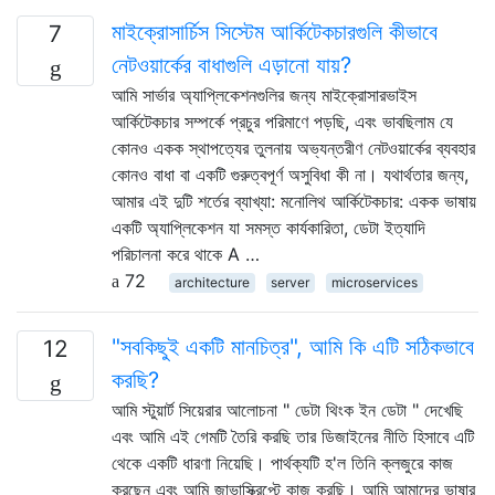
মাইক্রোসার্চিস সিস্টেম আর্কিটেকচারগুলি কীভাবে
7
নেটওয়ার্কের বাধাগুলি এড়ানো যায়?
আমি সার্ভার অ্যাপ্লিকেশনগুলির জন্য মাইক্রোসারভাইস
আর্কিটেকচার সম্পর্কে প্রচুর পরিমাণে পড়ছি, এবং ভাবছিলাম যে
কোনও একক স্থাপত্যের তুলনায় অভ্যন্তরীণ নেটওয়ার্কের ব্যবহার
কোনও বাধা বা একটি গুরুত্বপূর্ণ অসুবিধা কী না। যথার্থতার জন্য,
আমার এই দুটি শর্তের ব্যাখ্যা: মনোলিথ আর্কিটেকচার: একক ভাষায়
একটি অ্যাপ্লিকেশন যা সমস্ত কার্যকারিতা, ডেটা ইত্যাদি
পরিচালনা করে থাকে A …
72
architecture
server
microservices
"সবকিছুই একটি মানচিত্র", আমি কি এটি সঠিকভাবে
12
করছি?
আমি স্টুয়ার্ট সিয়েরার আলোচনা " ডেটা থিংক ইন ডেটা " দেখেছি
এবং আমি এই গেমটি তৈরি করছি তার ডিজাইনের নীতি হিসাবে এটি
থেকে একটি ধারণা নিয়েছি। পার্থক্যটি হ'ল তিনি ক্লজুরে কাজ
করছেন এবং আমি জাভাস্ক্রিপ্টে কাজ করছি। আমি আমাদের ভাষার