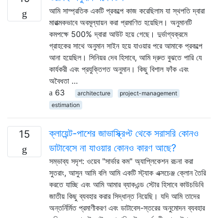
আমি সাম্প্রতিক একটি প্রকল্পে কাজ করেছিলাম যা স্থপতি দ্বারা
মারাত্মকভাবে অবমূল্যায়ন করা প্রমাণিত হয়েছিল। অনুমানটি
কমপক্ষে 500% দ্বারা আউট হয়ে গেছে। দুর্ভাগ্যক্রমে
গ্রাহকের সাথে অনুমান সাইন হয়ে যাওয়ার পরে আমাকে প্রকল্পে
আনা হয়েছিল। সিনিয়র দেব হিসাবে, আমি দ্রুত বুঝতে পারি যে
কার্যকরী এবং প্রযুক্তিগত অনুমান। কিছু বিশাল ফাঁক এবং
অবৈধতা …
63
architecture
project-management
estimation
ক্লায়েন্ট-পাশের জাভাস্ক্রিপ্ট থেকে সরাসরি কোনও
15
ডাটাবেসে না যাওয়ার কোনও কারণ আছে?
সম্ভাব্য সদৃশ: ওয়েব "সার্ভার কম" অ্যাপ্লিকেশন রচনা করা
সুতরাং, আসুন আমি বলি আমি একটি স্ট্যাক এক্সচেঞ্জ ক্লোন তৈরি
করতে যাচ্ছি এবং আমি আমার ব্যাকএন্ড স্টোর হিসাবে কাউচডিবি
জাতীয় কিছু ব্যবহার করার সিদ্ধান্ত নিয়েছি। যদি আমি তাদের
অন্তর্নির্মিত প্রমাণীকরণ এবং ডাটাবেস-স্তরের অনুমোদন ব্যবহার