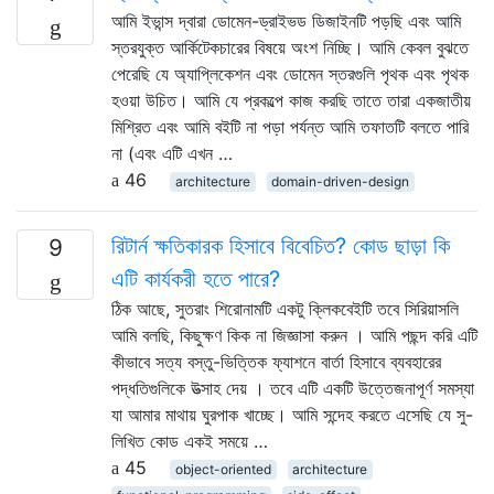
আমি ইভান্স দ্বারা ডোমেন-ড্রাইভড ডিজাইনটি পড়ছি এবং আমি
স্তরযুক্ত আর্কিটেকচারের বিষয়ে অংশ নিচ্ছি। আমি কেবল বুঝতে
পেরেছি যে অ্যাপ্লিকেশন এবং ডোমেন স্তরগুলি পৃথক এবং পৃথক
হওয়া উচিত। আমি যে প্রকল্পে কাজ করছি তাতে তারা একজাতীয়
মিশ্রিত এবং আমি বইটি না পড়া পর্যন্ত আমি তফাতটি বলতে পারি
না (এবং এটি এখন …
46
architecture
domain-driven-design
রিটার্ন ক্ষতিকারক হিসাবে বিবেচিত? কোড ছাড়া কি
9
এটি কার্যকরী হতে পারে?
ঠিক আছে, সুতরাং শিরোনামটি একটু ক্লিকবেইটি তবে সিরিয়াসলি
আমি বলছি, কিছুক্ষণ কিক না জিজ্ঞাসা করুন । আমি পছন্দ করি এটি
কীভাবে সত্য বস্তু-ভিত্তিক ফ্যাশনে বার্তা হিসাবে ব্যবহারের
পদ্ধতিগুলিকে উত্সাহ দেয় । তবে এটি একটি উত্তেজনাপূর্ণ সমস্যা
যা আমার মাথায় ঘুরপাক খাচ্ছে। আমি সন্দেহ করতে এসেছি যে সু-
লিখিত কোড একই সময়ে …
45
object-oriented
architecture