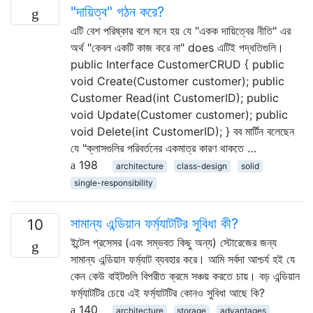
"দায়িত্ব" গঠন করে?
এটি বেশ পরিষ্কার বলে মনে হয় যে "একক দায়িত্বের নীতি" এর
অর্থ "কেবল একটি কাজ করে না" does এটিই পদ্ধতিগুলি।
public Interface CustomerCRUD { public
void Create(Customer customer); public
Customer Read(int CustomerID); public
void Update(Customer customer); public
void Delete(int CustomerID); } বব মার্টিন বলেছেন
যে "ক্লাসগুলির পরিবর্তনের একমাত্র কারণ থাকতে …
198
architecture
class-design
solid
single-responsibility
সামান্য এন্ডিয়ান ফর্ম্যাটটির সুবিধা কী?
10
ইন্টেল প্রসেসর (এবং সম্ভবত কিছু অন্য) স্টোরেজের জন্য
সামান্য এন্ডিয়ান ফর্ম্যাট ব্যবহার করে। আমি সর্বদা আশ্চর্য হই যে
কেন কেউ বাইটগুলি বিপরীত ক্রমে সঞ্চয় করতে চায়। বড় এন্ডিয়ান
ফর্ম্যাটটির চেয়ে এই ফর্ম্যাটটির কোনও সুবিধা আছে কি?
140
architecture
storage
advantages