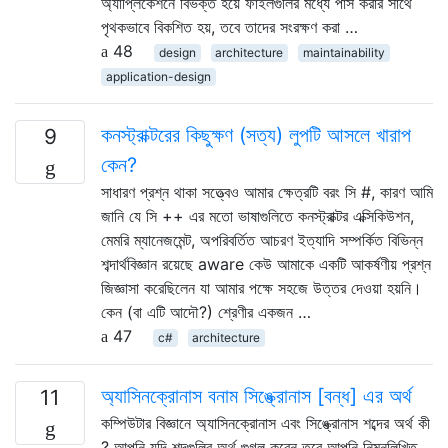
অ্যাপ্লিকেশনে বিভক্ত হয়ে ফাইলগুলির মধ্যে পাস করার সাথে
পৃথকভাবে বিকশিত হয়, তবে তাদের সংরক্ষণ করা …
48
design
architecture
maintainability
application-design
কনস্ট্রাক্টরের কিছুক্ষণ (সত্য) লুপটি আসলে খারাপ
9
কেন?
সাধারণ প্রশ্ন থাকা সত্ত্বেও আমার ক্ষেত্রটি বরং সি #, কারণ আমি
জানি যে সি ++ এর মতো ভাষাগুলিতে কনস্ট্রাক্টর এক্সিকিউশন,
মেমরি ম্যানেজমেন্ট, অপরিবর্তিত আচরণ ইত্যাদি সম্পর্কিত বিভিন্ন
শব্দার্থবিজ্ঞান রয়েছে aware কেউ আমাকে একটি আকর্ষণীয় প্রশ্ন
জিজ্ঞাসা করেছিলেন যা আমার পক্ষে সহজে উত্তর দেওয়া হয়নি।
কেন (বা এটি আদৌ?) শ্রেণীর একজন …
47
c#
architecture
অ্যাসিনক্রোনাস বনাম সিঙ্ক্রোনাস [বন্ধ] এর অর্থ
11
কম্পিউটার বিজ্ঞানে অ্যাসিনক্রোনাস এবং সিঙ্ক্রোনাস শব্দের অর্থ কী
? আপনি যদি শব্দগুলির অর্থ গুগল করেন তবে আপনি নিম্নলিখিত