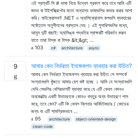
এই প্রশ্নটি সি # ভাষা নিয়ে উদ্বেগ প্রকাশ করে তবে আমি এটি
জাভা বা টাইপস্ক্রিপ্টের মতো অন্যান্য ভাষাগুলির কভার করার আশা
করি। মাইক্রোসফট .NET এ অ্যাসিক্রোনাস কলগুলি ব্যবহারের
সর্বোত্তম অনুশীলনের প্রস্তাব দেয় । এই সুপারিশগুলির মধ্যে,
আসুন দুটি বাছাই: অ্যাসিঙ্ক পদ্ধতির স্বাক্ষরটি পরিবর্তন করুন
যাতে তারা টাস্ক বা টাস্ক &lt;&gt; …
103
c#
architecture
async
আমার কেন নির্ভরতা ইনজেকশন ব্যবহার করা উচিত?
9
আমার কেন নির্ভরতা ইনজেকশন ব্যবহার করা উচিত সে সম্পর্কে
সংস্থানগুলি খুঁজতে আমার বেশ কষ্ট হচ্ছে । আমি যে সংস্থানগুলি
দেখি সেগুলির বেশিরভাগটি ব্যাখ্যা করে যে এটি কেবল কোনও
অবজেক্টের একটি উদাহরণকে কোনও বস্তুর অন্য উদাহরণে পাস
করে, তবে কেন? এটি কি কেবল ক্লিনার আর্কিটেকচার / কোডের
জন্য বা এটি সামগ্রিকভাবে …
95
architecture
object-oriented-design
clean-code