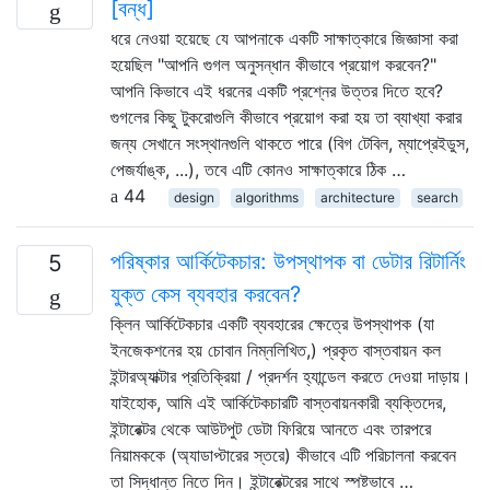
[বন্ধ]
ধরে নেওয়া হয়েছে যে আপনাকে একটি সাক্ষাত্কারে জিজ্ঞাসা করা
হয়েছিল "আপনি গুগল অনুসন্ধান কীভাবে প্রয়োগ করবেন?"
আপনি কিভাবে এই ধরনের একটি প্রশ্নের উত্তর দিতে হবে?
গুগলের কিছু টুকরোগুলি কীভাবে প্রয়োগ করা হয় তা ব্যাখ্যা করার
জন্য সেখানে সংস্থানগুলি থাকতে পারে (বিগ টেবিল, ম্যাপ্রেইডুস,
পেজর্যাঙ্ক, ...), তবে এটি কোনও সাক্ষাত্কারে ঠিক …
44
design
algorithms
architecture
search
পরিষ্কার আর্কিটেকচার: উপস্থাপক বা ডেটার রিটার্নিং
5
যুক্ত কেস ব্যবহার করবেন?
ক্লিন আর্কিটেকচার একটি ব্যবহারের ক্ষেত্রে উপস্থাপক (যা
ইনজেকশনের হয় চোবান নিম্নলিখিত,) প্রকৃত বাস্তবায়ন কল
ইন্টারঅ্যাক্টার প্রতিক্রিয়া / প্রদর্শন হ্যান্ডেল করতে দেওয়া দাড়ায়।
যাইহোক, আমি এই আর্কিটেকচারটি বাস্তবায়নকারী ব্যক্তিদের,
ইন্টারেক্টর থেকে আউটপুট ডেটা ফিরিয়ে আনতে এবং তারপরে
নিয়ামককে (অ্যাডাপ্টারের স্তরে) কীভাবে এটি পরিচালনা করবেন
তা সিদ্ধান্ত নিতে দিন। ইন্টারেক্টরের সাথে স্পষ্টভাবে …