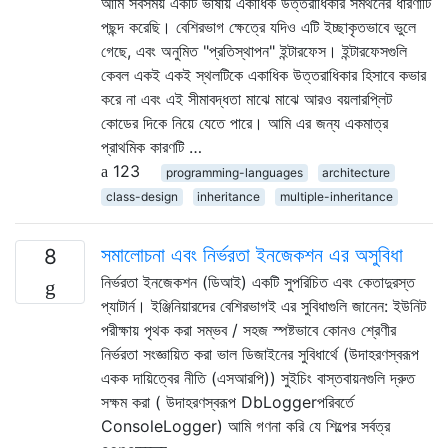
আমি সবসময় একটি ভাষায় একাধিক উত্তরাধিকার সমর্থনের ধারণাটি
পছন্দ করেছি। বেশিরভাগ ক্ষেত্রে যদিও এটি ইচ্ছাকৃতভাবে ভুলে
গেছে, এবং অনুমিত "প্রতিস্থাপন" ইন্টারফেস। ইন্টারফেসগুলি
কেবল একই একই স্থলটিকে একাধিক উত্তরাধিকার হিসাবে কভার
করে না এবং এই সীমাবদ্ধতা মাঝে মাঝে আরও বয়লারপ্লিট
কোডের দিকে নিয়ে যেতে পারে। আমি এর জন্য একমাত্র
প্রাথমিক কারণটি …
123
programming-languages
architecture
class-design
inheritance
multiple-inheritance
সমালোচনা এবং নির্ভরতা ইনজেকশন এর অসুবিধা
8
নির্ভরতা ইনজেকশন (ডিআই) একটি সুপরিচিত এবং কেতাদুরস্ত
প্যাটার্ন। ইঞ্জিনিয়ারদের বেশিরভাগই এর সুবিধাগুলি জানেন: ইউনিট
পরীক্ষায় পৃথক করা সম্ভব / সহজ স্পষ্টভাবে কোনও শ্রেণীর
নির্ভরতা সংজ্ঞায়িত করা ভাল ডিজাইনের সুবিধার্থে (উদাহরণস্বরূপ
একক দায়িত্বের নীতি (এসআরপি)) সুইচিং বাস্তবায়নগুলি দ্রুত
সক্ষম করা ( উদাহরণস্বরূপ DbLoggerপরিবর্তে
ConsoleLogger) আমি গণনা করি যে শিল্পের সর্বত্র