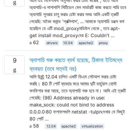
আমি এই নির্দেশাবলী অনুসরণ করার চেষ্টা করেছি , যাতে আমি
অ্যাপাচি-র পাশাপাশি সিটিডেল মেল সার্ভারটি কাজ করতে পারি তবে
অ্যাপাচি পুনরায় চালু করার চেষ্টা করার সময় আমি একটি ত্রুটি
পেয়েছি: অবৈধ কমান্ড 'প্রক্সিপাস', ... আমাকে অ্যাপাচি ডক্সে বলা
হয়েছিল যে এটি mod_proxyমডিউল থেকে , তবে apt-
get install mod_proxyদেয় E: Couldn't …
62
drivers
10.04
apache2
proxy
অ্যাপাচি শুরু করতে ব্যর্থ হয়েছে, ঠিকানা ইতিমধ্যে
9
ব্যবহৃত (তবে সত্যই নয়)
আমি উবুন্টু 12.04 চালিত একটি ভিএম সেটআপ করার চেষ্টা
করছি। 80 টি পোর্ট ব্যবহার করে আমার দুটি ভার্চুয়াল হোস্ট
কনফিগার করা আছে, তবে অ্যাপাচি শুরু হবে না। আমি এই ত্রুটি
পেয়েছি: (98) Address already in use:
make_sock: could not bind to address
0.0.0.0:80 ফলাফলগুলি netstat -tulpnদেখায় যে কিছুই
80 পোর্ট …
58
12.04
apache2
virtualization