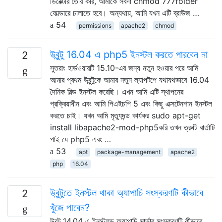
ডিরেক্টরি তৈরি করি, আমাকে সর্বদা chmod 777folder
ফোল্ডারে চালাতে হবে। অন্যথায়, আমি যখন এটি ব্রাউজ …
54
permissions
apache2
chmod
উবুন্টু 16.04 এ php5 ইনস্টল করতে পারবেন না
2
সুতরাং হার্ডওয়ারটি 15.10-এর জন্য নতুন হওয়ার পরে আমি
আমার প্রথম উবুন্টুকে আমার নতুন ল্যাপটপে যথাযথভাবে 16.04
দৈনিক বিল্ড ইনস্টল করেছি। এখন আমি এটি স্থাপনের
প্রক্রিয়াধীন এবং আমি পিএইচপি 5 এবং কিছু এক্সটেনশান ইনস্টল
করতে চাই। যখন আমি মৃত্যুদন্ড কার্যকর sudo apt-get
install libapache2-mod-php5করি তখন ত্রুটি বার্তাটি
পাই যে php5 এবং …
53
apt
package-management
apache2
php
16.04
উবুন্টুতে ইনস্টল থাকা অ্যাপাচি সংস্করণটি কীভাবে
2
খুঁজে পাবেন?
উবুন্টু 14.04 এ ইনস্টলড অ্যাপাচি সার্ভার সংস্করণটি কীভাবে