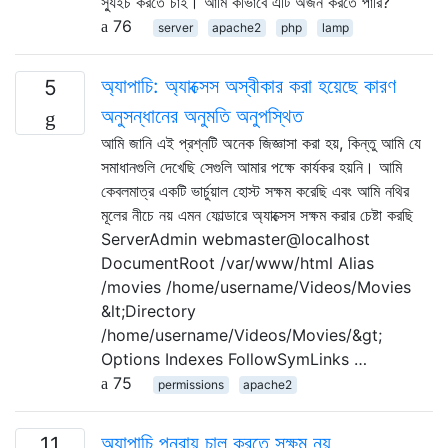
স্যুইচ করতে চাই। আমি কীভাবে এটি অর্জন করতে পারি?
76
server
apache2
php
lamp
অ্যাপাচি: অ্যাক্সেস অস্বীকার করা হয়েছে কারণ
5
অনুসন্ধানের অনুমতি অনুপস্থিত
আমি জানি এই প্রশ্নটি অনেক জিজ্ঞাসা করা হয়, কিন্তু আমি যে
সমাধানগুলি দেখেছি সেগুলি আমার পক্ষে কার্যকর হয়নি। আমি
কেবলমাত্র একটি ভার্চুয়াল হোস্ট সক্ষম করেছি এবং আমি নথির
মূলের নীচে নয় এমন ফোল্ডারে অ্যাক্সেস সক্ষম করার চেষ্টা করছি
ServerAdmin webmaster@localhost
DocumentRoot /var/www/html Alias
/movies /home/username/Videos/Movies
&lt;Directory
/home/username/Videos/Movies/&gt;
Options Indexes FollowSymLinks …
75
permissions
apache2
অ্যাপাচি পুনরায় চালু করতে সক্ষম নয়
11