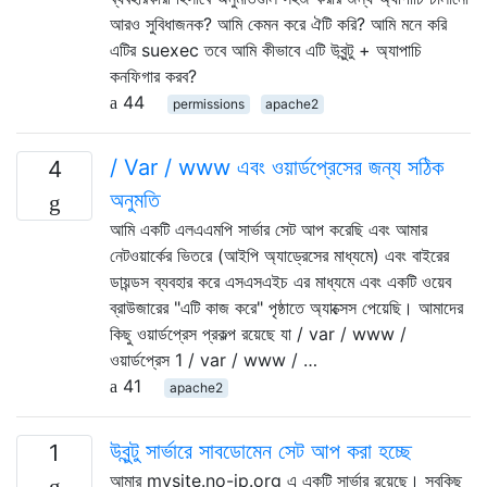
আরও সুবিধাজনক? আমি কেমন করে ঐটি করি? আমি মনে করি
এটির suexec তবে আমি কীভাবে এটি উবুন্টু + অ্যাপাচি
কনফিগার করব?
44
permissions
apache2
/ Var / www এবং ওয়ার্ডপ্রেসের জন্য সঠিক
4
অনুমতি
আমি একটি এলএএমপি সার্ভার সেট আপ করেছি এবং আমার
নেটওয়ার্কের ভিতরে (আইপি অ্যাড্রেসের মাধ্যমে) এবং বাইরের
ডায়ন্ডস ব্যবহার করে এসএসএইচ এর মাধ্যমে এবং একটি ওয়েব
ব্রাউজারের "এটি কাজ করে" পৃষ্ঠাতে অ্যাক্সেস পেয়েছি। আমাদের
কিছু ওয়ার্ডপ্রেস প্রকল্প রয়েছে যা / var / www /
ওয়ার্ডপ্রেস 1 / var / www / …
41
apache2
উবুন্টু সার্ভারে সাবডোমেন সেট আপ করা হচ্ছে
1
আমার mysite.no-ip.org এ একটি সার্ভার রয়েছে। সবকিছু