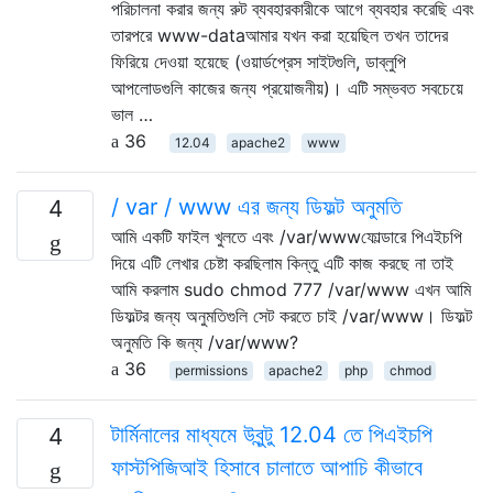
পরিচালনা করার জন্য রুট ব্যবহারকারীকে আগে ব্যবহার করেছি এবং
তারপরে www-dataআমার যখন করা হয়েছিল তখন তাদের
ফিরিয়ে দেওয়া হয়েছে (ওয়ার্ডপ্রেস সাইটগুলি, ডাব্লুপি
আপলোডগুলি কাজের জন্য প্রয়োজনীয়)। এটি সম্ভবত সবচেয়ে
ভাল …
36
12.04
apache2
www
/ var / www এর জন্য ডিফল্ট অনুমতি
4
আমি একটি ফাইল খুলতে এবং /var/wwwফোল্ডারে পিএইচপি
দিয়ে এটি লেখার চেষ্টা করছিলাম কিন্তু এটি কাজ করছে না তাই
আমি করলাম sudo chmod 777 /var/www এখন আমি
ডিফল্টর জন্য অনুমতিগুলি সেট করতে চাই /var/www। ডিফল্ট
অনুমতি কি জন্য /var/www?
36
permissions
apache2
php
chmod
টার্মিনালের মাধ্যমে উবুন্টু 12.04 তে পিএইচপি
4
ফাস্টপিজিআই হিসাবে চালাতে আপাচি কীভাবে