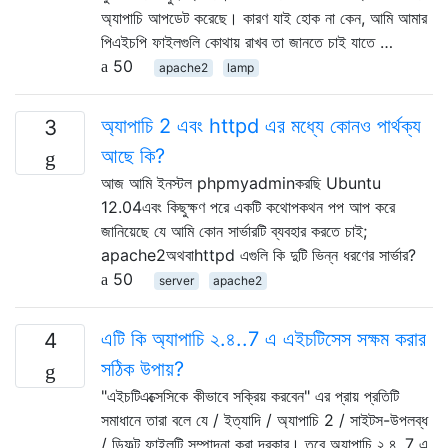
অ্যাপাচি আপডেট করেছে। কারণ যাই হোক না কেন, আমি আমার
পিএইচপি ফাইলগুলি কোথায় রাখব তা জানতে চাই যাতে …
50
apache2
lamp
অ্যাপাচি 2 এবং httpd এর মধ্যে কোনও পার্থক্য
3
আছে কি?
আজ আমি ইনস্টল phpmyadminকরছি Ubuntu
12.04এবং কিছুক্ষণ পরে একটি কথোপকথন পপ আপ করে
জানিয়েছে যে আমি কোন সার্ভারটি ব্যবহার করতে চাই;
apache2অথবাhttpd এগুলি কি দুটি ভিন্ন ধরণের সার্ভার?
50
server
apache2
এটি কি অ্যাপাচি ২.৪..7 এ এইচটিসেস সক্ষম করার
4
সঠিক উপায়?
"এইচটিএক্সেসিকে কীভাবে সক্রিয় করবেন" এর প্রায় প্রতিটি
সমাধানে তারা বলে যে / ইত্যাদি / অ্যাপাচি 2 / সাইটস-উপলব্ধ
/ ডিফল্ট ফাইলটি সম্পাদনা করা দরকার। তবে অ্যাপাচি ২.৪..7 এ