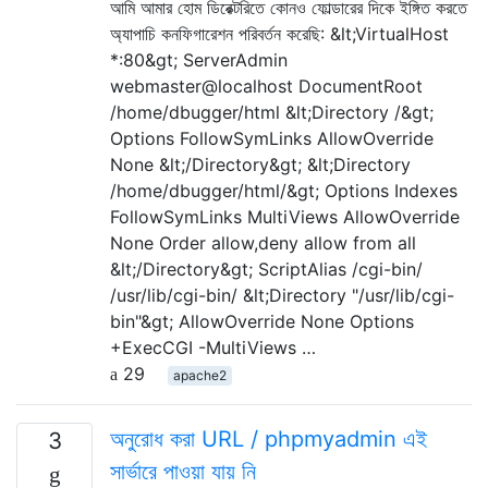
আমি আমার হোম ডিরেক্টরিতে কোনও ফোল্ডারের দিকে ইঙ্গিত করতে
অ্যাপাচি কনফিগারেশন পরিবর্তন করেছি: &lt;VirtualHost
*:80&gt; ServerAdmin
webmaster@localhost DocumentRoot
/home/dbugger/html &lt;Directory /&gt;
Options FollowSymLinks AllowOverride
None &lt;/Directory&gt; &lt;Directory
/home/dbugger/html/&gt; Options Indexes
FollowSymLinks MultiViews AllowOverride
None Order allow,deny allow from all
&lt;/Directory&gt; ScriptAlias /cgi-bin/
/usr/lib/cgi-bin/ &lt;Directory "/usr/lib/cgi-
bin"&gt; AllowOverride None Options
+ExecCGI -MultiViews …
29
apache2
অনুরোধ করা URL / phpmyadmin এই
3
সার্ভারে পাওয়া যায় নি