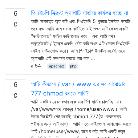
পিএইচপি স্ক্রিপ্ট অ্যাপাচি সার্ভারে কার্যকর হচ্ছে না
6
আমি সবেমাত্র অ্যাপাচি এবং পিএইচপি 5 পুনরায় ইনস্টল করেছি
তবে যখন আমি আমার ডক রুটটিতে যাই তখন এটি কেবল একটি
"ডাউনলোড" ফাইল ডাউনলোড করে। এবং আমি যখন
ডকুমেন্টরোট / ইন্ডেক্স.এফপি চেষ্টা করি তখন এটি কেবল পিএইচপি
ফাইল ডাউনলোড করে। আমি পিএইচপি ইনস্টল করেছি তবে
অ্যাপাচি এটি সম্পাদন করতে চায় বলে …
54
apache2
php
আমি কীভাবে / var / www এর সব সাবোল্ডার
6
777 chmod করতে পারি?
আমি একটি ওয়েবসারভার এবং এফটিপি সার্ভার চালাচ্ছি, যার
/var/wwwসাথে আবদ্ধ /home/user/www। আমি
উভয় ডিরেক্টরি সেট করেছি chmod 777(যা কেবলমাত্র
পরীক্ষার জন্য এটি ভাল)। আমি এতে ফাইলগুলি আপলোড করতে
পারি /home/user/www, তবে যখনই আমি একটি নতুন