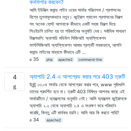
কনফিগার করবেন?
আমি ইউনিক্স কমান্ড লাইন ওয়েব সার্ভার পরিচালনা / প্রশাসনের
বিশ্বে তুলনামূলকভাবে নতুন। কন্ট্রোল প্যানেল প্রশাসনের বিকল্প
সহ অনেক হোস্ট আপনাকে কীভাবে একটি সহজ বিকল্প দিয়ে
পিএইচপি চালিত হয় তা পরিবর্তনের অনুমতি দেয়। সর্বাধিক সাধারণ
বিকল্পগুলি: অ্যাপাচি মডিউল সিজিআই অ্যাপ্লিকেশন
ফাস্টসিজিআই অ্যাপ্লিকেশন আমার প্রশ্নটি সহজভাবে, আপনি
কমান্ড লাইনের মাধ্যমে কীভাবে এটি …
35
php
apache2
command-line
অ্যাপাচি 2.4 এ আপগ্রেড করার পরে 403 ত্রুটি
4
উবুন্টু ১৩.০৪ সার্ভার থেকে আপগ্রেড করার পরে, www পৃষ্ঠাগুলি
তাদের প্রদর্শিত হবে না। ত্রুটি 403 নিষিদ্ধ আপনার কাছে এই
সার্ভারটিতে / অ্যাক্সেসের অনুমতি নেই। আমি অ্যাক্সেস কন্ট্রোলকে
অ্যাপাচি ২.২ থেকে অ্যাপাচি ২.৪ এ সংরক্ষণ করে পরিবর্তন
করেছি, কিন্তু এটি কার্যকর হয়নি। আমি আর কি করতে পারি?
34
apache2