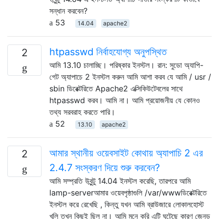
সন্ধান করবেন?
53
14.04
apache2
htpasswd নির্বাহযোগ্য অনুপস্থিত
2
আমি 13.10 চালাচ্ছি। পরিষ্কার ইনস্টল। রান: সুডো অ্যাপি-
গেট অ্যাপাচে 2 ইনস্টল করুন আমি আশা করব যে আমি / usr /
sbin ডিরেক্টরিতে Apache2 এক্সিকিউটেবলের সাথে
htpasswd করব। আমি না। আমি প্রয়োজনীয় যে কোনও
তথ্য সরবরাহ করতে পারি।
52
13.10
apache2
আমার স্থানীয় ওয়েবসাইট কোথায় অ্যাপাচি 2 এর
2
2.4.7 সংস্করণ দিয়ে শুরু করবেন?
আমি সম্প্রতি উবুন্টু 14.04 ইনস্টল করেছি, তারপরে আমি
lamp-serverআমার ওয়েবপৃষ্ঠাগুলি /var/wwwডিরেক্টরিতে
ইনস্টল করে রেখেছি , কিন্তু যখন আমি ব্রাউজারে লোকালহোস্ট
খুলি তখন কিছুই ছিল না। আমি মনে করি এটি ঘটেছে কারণ জেনড