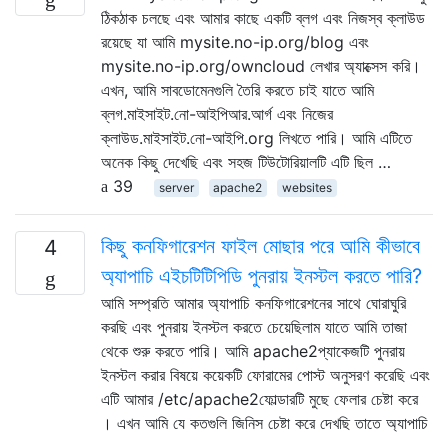
ঠিকঠাক চলছে এবং আমার কাছে একটি ব্লগ এবং নিজস্ব ক্লাউড
রয়েছে যা আমি mysite.no-ip.org/blog এবং
mysite.no-ip.org/owncloud লেখার অ্যাক্সেস করি।
এখন, আমি সাবডোমেনগুলি তৈরি করতে চাই যাতে আমি
ব্লগ.মাইসাইট.নো-আইপিআর.আর্গ এবং নিজের
ক্লাউড.মাইসাইট.নো-আইপি.org লিখতে পারি। আমি এটিতে
অনেক কিছু দেখেছি এবং সহজ টিউটোরিয়ালটি এটি ছিল …
39
server
apache2
websites
কিছু কনফিগারেশন ফাইল মোছার পরে আমি কীভাবে
4
অ্যাপাচি এইচটিটিপিডি পুনরায় ইনস্টল করতে পারি?
আমি সম্প্রতি আমার অ্যাপাচি কনফিগারেশনের সাথে ঘোরাঘুরি
করছি এবং পুনরায় ইনস্টল করতে চেয়েছিলাম যাতে আমি তাজা
থেকে শুরু করতে পারি। আমি apache2প্যাকেজটি পুনরায়
ইনস্টল করার বিষয়ে কয়েকটি ফোরামের পোস্ট অনুসরণ করেছি এবং
এটি আমার /etc/apache2ফোল্ডারটি মুছে ফেলার চেষ্টা করে
। এখন আমি যে কতগুলি জিনিস চেষ্টা করে দেখছি তাতে অ্যাপাচি
…