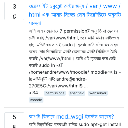
ওয়েবসাইট ডকুমেন্ট রুটের জন্য / var / www /
3
html এবং আমার নিজের হোম ডিরেক্টরিতে অনুমতি
সমস্যা
আমি আমার ফোল্ডারে 7 permission7 অনুমতি না দেওয়ার
চেষ্টা করছি /var/www/html, তবে আমি আমার ফাইলগুলি
ছাড়া এডিট করতে চাই sudo। সুতরাং আমি যদিও এর মধ্যে
আমার হোম ডিরেক্টরিতে একটি ফোল্ডারের একটি সিমিলিংক তৈরি
করেছি /var/www/html। আমি এটি ব্যবহার করে তৈরি
করেছি sudo ln -sT
/home/andre/www/moodle/ moodleএবং ls -
laআউটপুটটি এটি: andre@andre-
270E5G:/var/www/html$ …
34
permissions
apache2
webserver
moodle
আপনি কিভাবে mod_wsgi ইনস্টল করবেন?
5
আমি নিম্নলিখিত কমান্ডগুলি চালিত sudo apt-get install