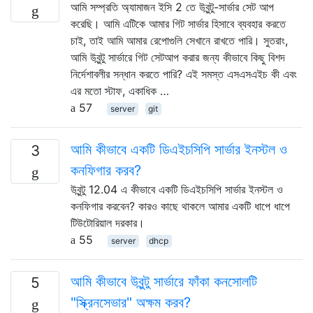
আমি সম্প্রতি অ্যামাজন ইসি 2 তে উবুন্টু-সার্ভার সেট আপ
করেছি। আমি এটিকে আমার গিট সার্ভার হিসাবে ব্যবহার করতে
চাই, তাই আমি আমার রেপোগুলি সেখানে রাখতে পারি। সুতরাং,
আমি উবুন্টু সার্ভারে গিট সেটআপ করার জন্য কীভাবে কিছু বিশদ
নির্দেশাবলীর সন্ধান করতে পারি? এই সমস্ত এসএসএইচ কী এবং
এর মতো স্টাফ, একাধিক …
57
server
git
আমি কীভাবে একটি ডিএইচসিপি সার্ভার ইনস্টল ও
3
কনফিগার করব?
উবুন্টু 12.04 এ কীভাবে একটি ডিএইচসিপি সার্ভার ইনস্টল ও
কনফিগার করবেন? কারও কাছে থাকলে আমার একটি ধাপে ধাপে
টিউটোরিয়াল দরকার।
55
server
dhcp
আমি কীভাবে উবুন্টু সার্ভারে ফাঁকা কনসোলটি
5
"স্ক্রিনসেভার" অক্ষম করব?