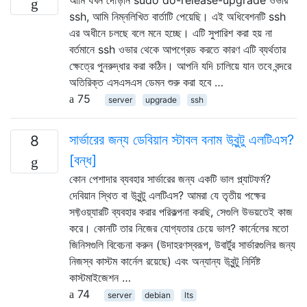
ssh, আমি নিম্নলিখিত বার্তাটি পেয়েছি। এই অধিবেশনটি ssh
এর অধীনে চলছে বলে মনে হচ্ছে। এটি সুপারিশ করা হয় না
বর্তমানে ssh ওভার থেকে আপগ্রেড করতে কারণ এটি ব্যর্থতার
ক্ষেত্রে পুনরুদ্ধার করা কঠিন। আপনি যদি চালিয়ে যান তবে বন্দরে
অতিরিক্ত এসএসএস ডেমন শুরু করা হবে …
75
server
upgrade
ssh
সার্ভারের জন্য ডেবিয়ান স্টাবল বনাম উবুন্টু এলটিএস?
8
[বন্ধ]
কোন পেশাদার ব্যবহার সার্ভারের জন্য একটি ভাল প্ল্যাটফর্ম?
দেবিয়ান স্থিত বা উবুন্টু এলটিএস? আমরা যে তৃতীয় পক্ষের
সফ্টওয়্যারটি ব্যবহার করার পরিকল্পনা করছি, সেগুলি উভয়তেই কাজ
করে। কোনটি তার নিজের যোগ্যতার চেয়ে ভাল? কার্নেলের মতো
জিনিসগুলি বিবেচনা করুন (উদাহরণস্বরূপ, উবার্টুর সার্ভারগুলির জন্য
নিজস্ব কাস্টম কার্নেল রয়েছে) এবং অন্যান্য উবুন্টু নির্দিষ্ট
কাস্টমাইজেশন …
74
server
debian
lts