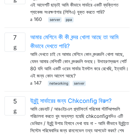
এই আদেশটি ছাড়াই আমি কীভাবে সার্ভারে একটি ব্যক্তিগত
প্যাকেজ সংরক্ষণাগার (পিপিএ) যুক্ত করতে পারি?
160
server
ppa
আমার মেশিনে কী কী বন্দর খোলা আছে তা আমি
7
কীভাবে দেখতে পারি?
আমি দেখতে চাই যে আমার মেশিনে কোন বন্দরগুলি খোলা আছে,
যেমন আমার মেশিনটি কোন বন্দরগুলি শুনছে। উদাহরণস্বরূপ পোর্ট
80 যদি আমি একটি ওয়েব সার্ভার ইনস্টল করে রেখেছি, ইত্যাদি।
এই জন্য কোন আদেশ আছে?
147
networking
server
উবুন্টু সার্ভারের জন্য Chkconfig বিকল্প?
5
আমি রেডহাট / আরএইচএল প্ল্যাটফর্মে পরিষেবা স্টার্টআপগুলি
পরিচালনা করতে খুব অভ্যস্ত হয়েছি chkconfigযদিও এটি
ডেবিয়ান / উবুন্টু উপায় হিসাবে দেখা যায় না - আমি কীভাবে উবুন্টুতে
সিস্টেম পরিষেবাদির জন্য রানলেভেল তথ্য আপডেট করব? শেষ