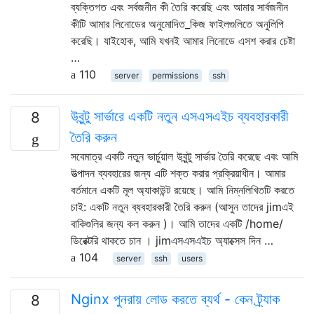
ব্যক্তিগত এবং সর্বজনীন কী তৈরি করেছি এবং আমার সার্বজনীন
কীটি আমার লিনোডের অনুমোদিত_কিজ ফাইলগুলিতে অনুলিপি
করেছি। যাইহোক, আমি যখনই আমার লিনোডে এসশ করার চেষ্টা
…
110
server
permissions
ssh
উবুন্টু সার্ভারে একটি নতুন এসএসএইচ ব্যবহারকারী
8
তৈরি করুন
সবেমাত্র একটি নতুন ভার্চুয়াল উবুন্টু সার্ভার তৈরি করেছে এবং আমি
উত্পাদন ব্যবহারের জন্য এটি শক্ত করার প্রক্রিয়াধীন। আমার
বর্তমানে একটি মূল অ্যাকাউন্ট রয়েছে। আমি নিম্নলিখিতটি করতে
চাই: একটি নতুন ব্যবহারকারী তৈরি করুন (আসুন তাদের jimএই
বাকিগুলির জন্য কল করুন )। আমি তাদের একটি /home/
ডিরেক্টরি থাকতে চান । jimএসএসএইচ অ্যাক্সেস দিন …
104
server
ssh
users
Nginx পুনরায় লোড করতে ব্যর্থ - কেন ট্র্যাক
8