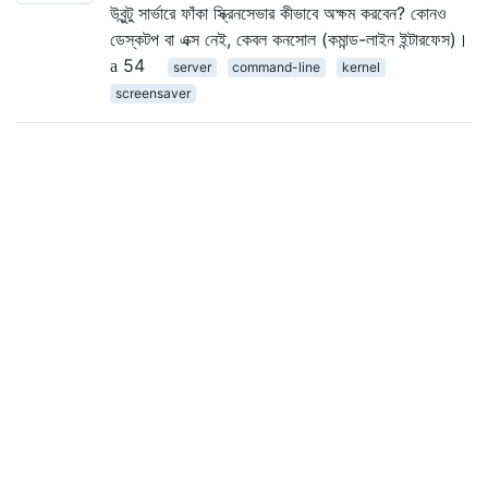
উবুন্টু সার্ভারে ফাঁকা স্ক্রিনসেভার কীভাবে অক্ষম করবেন? কোনও
ডেস্কটপ বা এক্স নেই, কেবল কনসোল (কমান্ড-লাইন ইন্টারফেস)।
54
server
command-line
kernel
screensaver