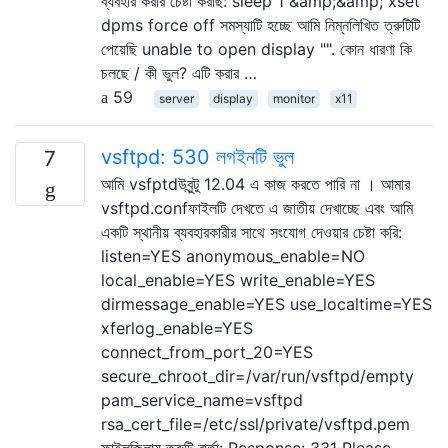
ব্যবহার করার চেষ্টা করছি: sleep 1 &amp;&amp; xset
dpms force off সমস্যাটি হচ্ছে আমি নিম্নলিখিত ত্রুটিটি
পেয়েছি unable to open display "". কোন ধারণা কি
চলছে / কী ভুল? এটি করার …
59
server
display
monitor
x11
vsftpd: 530 লগইনটি ভুল
7
আমি vsfptdউবুন্টু 12.04 এ কাজ করতে পারি না । আমার
vsftpd.confফাইলটি দেখতে এ জাতীয় দেখাচ্ছে এবং আমি
একটি স্থানীয় ব্যবহারকারীর সাথে সংযোগ দেওয়ার চেষ্টা করি:
listen=YES anonymous_enable=NO
local_enable=YES write_enable=YES
dirmessage_enable=YES use_localtime=YES
xferlog_enable=YES
connect_from_port_20=YES
secure_chroot_dir=/var/run/vsftpd/empty
pam_service_name=vsftpd
rsa_cert_file=/etc/ssl/private/vsftpd.pem
ফাইলজিলায় ত্রুটি বার্তা: Response: 331 Please