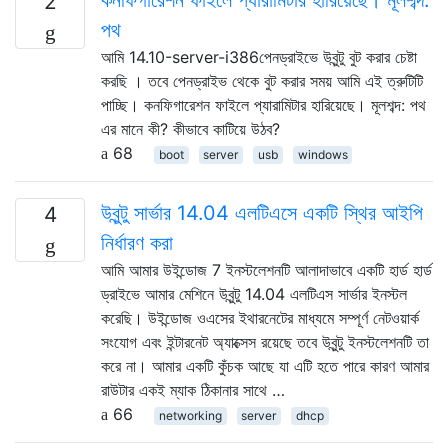
2
পথ
আমি 14.10-server-i386পেনড্রাইভে উবুন্টু বুট করার চেষ্টা
করছি । তবে পেনড্রাইভ থেকে বুট করার সময় আমি এই ত্রুটিটি
পাচ্ছি। কনফিগারেশন ফাইলে প্যারামিটার হারিয়েছে। মূলশব্দ: পথ
এর মানে কী? কীভাবে কাটিয়ে উঠব?
68
boot
server
usb
windows
উবুন্টু সার্ভার 14.04 এলটিএসে একটি স্থির আইপি
4
নির্ধারণ করা
আমি আমার উইন্ডোজ 7 ইনস্টলেশনটি আলাদাভাবে একটি হার্ড হার্ড
ড্রাইভে আমার মেশিনে উবুন্টু 14.04 এলটিএস সার্ভার ইনস্টল
করেছি। উইন্ডোজ ওএসের ইথারনেটের মাধ্যমে সম্পূর্ণ নেটওয়ার্ক
সংযোগ এবং ইন্টারনেট অ্যাক্সেস রয়েছে তবে উবুন্টু ইনস্টলেশনটি তা
করে না। আমার একটি কুঁচক আছে যা এটি হতে পারে কারণ আমার
রাউটার একই ম্যাক ঠিকানার সাথে …
66
networking
server
dhcp