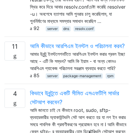
স্থির করে দিয়ে আবার resolv.confচেষ্টা করেছি resolver
-u। অবশেষে হতাশায় আমি পুনরায় চালু করেছিলাম, যা
পুনর্নির্মাণের মাধ্যমে সমস্যার সমাধান করেছিল …
92
server
dns
resolv.conf
আমি কীভাবে আরপিএম ইনস্টল ও পরিচালনা করব?
11
আমার উবুন্টু ইনস্টলেশনটিতে আরপিএম ইনস্টল করার প্রবল ইচ্ছা
আছে - এটি কি সম্ভব? আমি কি ইয়াম - বা অন্য কোনও
আরপিএম প্যাকেজ পরিচালনা সরঞ্জাম ব্যবহার করতে পারি?
85
server
package-management
rpm
কিভাবে উবুন্টুতে একটি সীমিত এসএফটিপি সার্ভার
4
সেটআপ করবেন?
আমি জানতে চাই যে কীভাবে root, sudo, sftp-
ব্যবহারকারীর অ্যাকাউন্টগুলি সেট আপ করতে হয় যা লগ ইন করার
সময়ে পাবলিক কী প্রমাণীকরণের প্রয়োজন হবে না I আমি কীভাবে
কেবল sftp- র ব্যবহারকারীর হোম ডিরেক্টরিগুলি সেটআপ করবেন