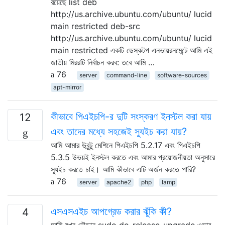
রয়েছে list deb
http://us.archive.ubuntu.com/ubuntu/ lucid
main restricted deb-src
http://us.archive.ubuntu.com/ubuntu/ lucid
main restricted একটি ডেস্কটপ এনভায়রনমেন্টে আমি এই
জাতীয় মিররটি নির্বাচন করব: তবে আমি …
76
server
command-line
software-sources
apt-mirror
কীভাবে পিএইচপি-র দুটি সংস্করণ ইনস্টল করা যায়
12
এবং তাদের মধ্যে সহজেই স্যুইচ করা যায়?
আমি আমার উবুন্টু মেশিনে পিএইচপি 5.2.17 এবং পিএইচপি
5.3.5 উভয়ই ইনস্টল করতে এবং আমার প্রয়োজনীয়তা অনুসারে
স্যুইচ করতে চাই। আমি কীভাবে এটি অর্জন করতে পারি?
76
server
apache2
php
lamp
এসএসএইচ আপগ্রেড করার ঝুঁকি কী?
4
আমি যখন দৌড়ান sudo do-release-upgrade ওভার