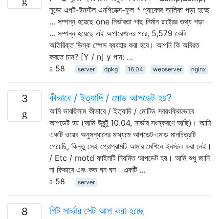
সুডো এপট-ইনস্টল এনগিনেক্স-ফুল * প্যাকেজ তালিকা পড়া হচ্ছে
... সম্পন্ন হয়েছে one নির্ভারতা গাছ নির্মান রাষ্ট্রের তথ্য পড়া
... সম্পন্ন হয়েছে এই অপারেশনের পরে, 5,579 কেবি
অতিরিক্ত ডিস্ক স্পেস ব্যবহার করা হবে। আপনি কি অবিরত
করতে চান? [Y / n] y পান: …
58
server
dpkg
16.04
webserver
nginx
কীভাবে / ইত্যাদি / মোড আপডেট হয়?
3
আমি ভাবছিলাম কীভাবে / ইত্যাদি / মোটিড স্বয়ংক্রিয়ভাবে
আপডেট হয় (আমি উবুন্টু 10.04, সার্ভার সংস্করণে আছি)। আমি
একটি ওয়েব অনুসন্ধানের মাধ্যমে আপডেট-মোড মানচিত্রটি
পেয়েছি, কিন্তু সেই প্রোগ্রামটি আমার মেশিনে ইনস্টল করা নেই।
/ Etc / motd ফাইলটি নিয়মিত আপডেট হয়। আমি শুধু জানি
না কিভাবে এবং কত ঘন ঘন। একটি …
58
server
গিট সার্ভার সেট আপ করা হচ্ছে
8