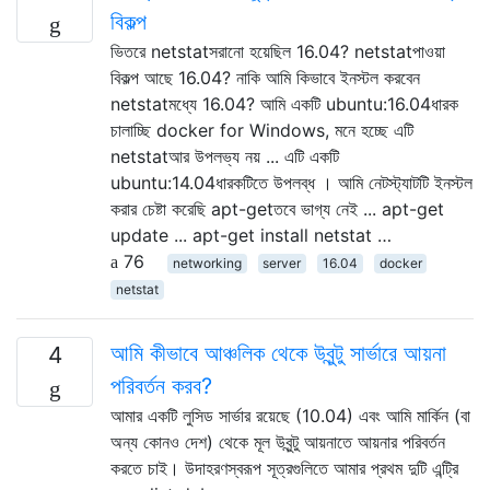
বিকল্প
ভিতরে netstatসরানো হয়েছিল 16.04? netstatপাওয়া
বিকল্প আছে 16.04? নাকি আমি কিভাবে ইনস্টল করবেন
netstatমধ্যে 16.04? আমি একটি ubuntu:16.04ধারক
চালাচ্ছি docker for Windows, মনে হচ্ছে এটি
netstatআর উপলভ্য নয় ... এটি একটি
ubuntu:14.04ধারকটিতে উপলব্ধ । আমি নেটস্ট্যাটটি ইনস্টল
করার চেষ্টা করেছি apt-getতবে ভাগ্য নেই ... apt-get
update ... apt-get install netstat …
76
networking
server
16.04
docker
netstat
আমি কীভাবে আঞ্চলিক থেকে উবুন্টু সার্ভারে আয়না
4
পরিবর্তন করব?
আমার একটি লুসিড সার্ভার রয়েছে (10.04) এবং আমি মার্কিন (বা
অন্য কোনও দেশ) থেকে মূল উবুন্টু আয়নাতে আয়নার পরিবর্তন
করতে চাই। উদাহরণস্বরূপ সূত্রগুলিতে আমার প্রথম দুটি এন্ট্রি