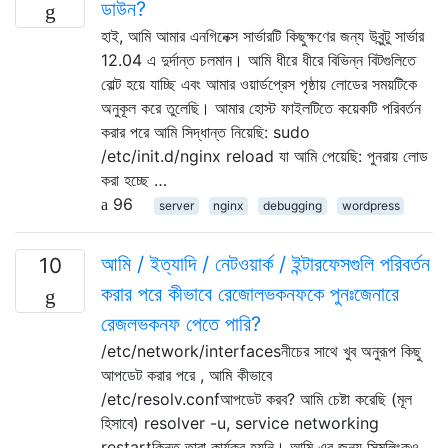
ডাউন?
হাই, আমি আমার এনগিনেক্স সার্ভারটি কিছুক্ষণের জন্য উবুন্টু সার্ভার
12.04 এ দুর্দান্ত চলমান। আমি ধীরে ধীরে বিভিন্ন বিটগুলিতে
বোল্ট হয়ে যাচ্ছি এবং আমার ওয়ার্ডপ্রেস পৃষ্ঠায় লোডের সময়টিকে
অনুকূল করে তুলেছি। আমার হোস্ট ফাইলটিতে কয়েকটি পরিবর্তন
করার পরে আমি সিদ্ধান্ত নিয়েছি: sudo
/etc/init.d/nginx reload যা আমি পেয়েছি: পুনরায় লোড
করা হচ্ছে …
96
server
nginx
debugging
wordpress
আমি / ইত্যাদি / নেটওয়ার্ক / ইন্টারফেসগুলি পরিবর্তন
10
করার পরে কীভাবে রেজোলভকনফকে পুনঃজেনারে
রেজলভকনফ পেতে পারি?
/etc/network/interfacesনীচের সাথে খুব অনুরূপ কিছু
আপডেট করার পরে , আমি কীভাবে
/etc/resolv.confআপডেট করব? আমি চেষ্টা করেছি (মূল
হিসাবে) resolver -u, service networking
restartকিন্তু তারা কার্যকর হয়নি। আমি এর জন্য সিমলিংকও