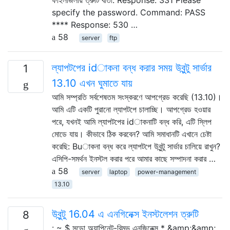
specify the password. Command: PASS
**** Response: 530 …
58
server
ftp
ল্যাপটপের idাকনা বন্ধ করার সময় উবুন্টু সার্ভার
1
13.10 এখন ঘুমাতে যায়
আমি সম্প্রতি সর্বশেষতম সংস্করণে আপগ্রেড করেছি (13.10)।
আমি এটি একটি পুরানো ল্যাপটপে চালাচ্ছি। আপগ্রেড হওয়ার
পরে, যখনই আমি ল্যাপটপের idাকনাটি বন্ধ করি, এটি স্লিপ
মোডে যায়। কীভাবে ঠিক করবেন? আমি সমাধানটি এখানে চেষ্টা
করেছি: Buাকনা বন্ধ করে ল্যাপটপে উবুন্টু সার্ভার চালিয়ে রাখুন?
এসিপি-সমর্থন ইনস্টল করার পরে আমার কাছে সম্পাদনা করার …
58
server
laptop
power-management
13.10
উবুন্টু 16.04 এ এনগিনেক্স ইনস্টলেশন ত্রুটি
8
: ~ $ সুডো অ্যাপিনেট-রিমুভ এনজিনেক্স * &amp;&amp;