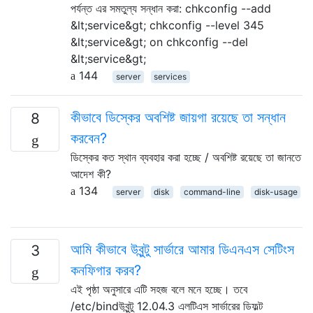
পর্যন্ত এর সমতুল্য সন্ধান করা: chkconfig --add
&lt;service&gt; chkconfig --level 345
&lt;service&gt; on chkconfig --del
&lt;service&gt;
144
server
services
কীভাবে ডিস্কের অবশিষ্ট জায়গা রয়েছে তা সন্ধান
8
করবেন?
ডিস্কের কত স্থান ব্যবহার করা হচ্ছে / অবশিষ্ট রয়েছে তা জানতে
আদেশ কী?
134
server
disk
command-line
disk-usage
আমি কীভাবে উবুন্টু সার্ভারে আমার ডিএনএস সেটিংস
3
কনফিগার করব?
এই পৃষ্ঠা অনুসারে এটি সহজ বলে মনে হচ্ছে। তবে
/etc/bindউবুন্টু 12.04.3 এলটিএস সার্ভারের ডিফল্ট