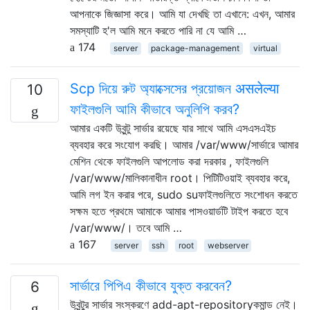
আপনাকে জিজ্ঞাসা করে। আমি যা দেখছি তা এখানে: এখন, আমার
সমস্যাটি হ'ল আমি মনে করতে পারি না যে আমি …
174
server
package-management
virtual
Scp দিয়ে রুট অ্যাক্সেসের প্রয়োজন असलेल्या
10
ফাইলগুলি আমি কীভাবে অনুলিপি করব?
আমার একটি উবুন্টু সার্ভার রয়েছে যার সাথে আমি এসএসএইচ
ব্যবহার করে সংযোগ করছি। আমার /var/www/সার্ভারে আমার
মেশিন থেকে ফাইলগুলি আপলোড করা দরকার , ফাইলগুলি
/var/www/মালিকানাধীন root। পিটিটিওয়াই ব্যবহার করে,
আমি লগ ইন করার পরে, sudo suফাইলগুলিতে সংশোধন করতে
সক্ষম হতে প্রথমে আমাকে আমার পাসওয়ার্ডটি টাইপ করতে হবে
/var/www/। তবে আমি …
167
server
ssh
root
webserver
সার্ভারে পিপিএ কীভাবে যুক্ত করবেন?
6
উবুন্টুর সার্ভার সংস্করণে add-apt-repositoryকমান্ড নেই।