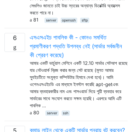
সেগুলিও জানতে চাই উচ্চ স্তরের অন্যান্য ডিরেক্টরি অ্যাক্সেস
করতে পারে না।
81
server
openssh
sftp
এসএসএইচ পাবলিক কী - কোনও সমর্থিত
6
প্রমাণীকরণ পদ্ধতি উপলব্ধ নেই (সার্ভার সর্বজনীন
কী প্রেরণ করেছে)
আমার একটি ভার্চুয়াল মেশিনে একটি 12.10 সার্ভার সেটআপ রয়েছে
যার নেটওয়ার্ক ব্রিজ করার জন্য সেট রয়েছে (মূলত আমার
স্যুইচটিতে সংযুক্ত কম্পিউটার হিসাবে দেখা হবে)। আমি
ওপেনএসএইচডি এর মাধ্যমে ইনস্টল করেছি apt-getএবং
আমার ব্যবহারকারীর নাম এবং পাসওয়ার্ড দিয়ে পুট্টি ব্যবহার করে
সার্ভারের সাথে সংযোগ করতে সক্ষম হয়েছি। এরপরে আমি এটি
পাবলিক …
80
server
ssh
কমান্ড লাইন থেকে একটি সার্ভার পুনরায় বুট করবেন?
5