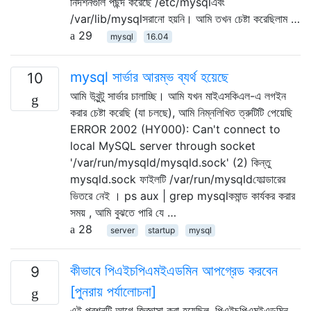
নিদর্শনগুলি পছন্দ করেছে /etc/mysqlএবং
/var/lib/mysqlসরানো হয়নি। আমি তখন চেষ্টা করেছিলাম …
29
mysql
16.04
mysql সার্ভার আরম্ভ ব্যর্থ হয়েছে
10
আমি উবুন্টু সার্ভার চালাচ্ছি। আমি যখন মাইএসকিএল-এ লগইন
করার চেষ্টা করেছি (যা চলছে), আমি নিম্নলিখিত ত্রুটিটি পেয়েছি
ERROR 2002 (HY000): Can't connect to
local MySQL server through socket
'/var/run/mysqld/mysqld.sock' (2) কিন্তু
mysqld.sock ফাইলটি /var/run/mysqldফোল্ডারের
ভিতরে নেই । ps aux | grep mysqlকমান্ড কার্যকর করার
সময় , আমি বুঝতে পারি যে …
28
server
startup
mysql
কীভাবে পিএইচপিএমইএডমিন আপগ্রেড করবেন
9
[পুনরায় পর্যালোচনা]
এই প্রশ্নটি আগে জিজ্ঞাসা করা হয়েছিল, পিএইচপিএমইএডমিন