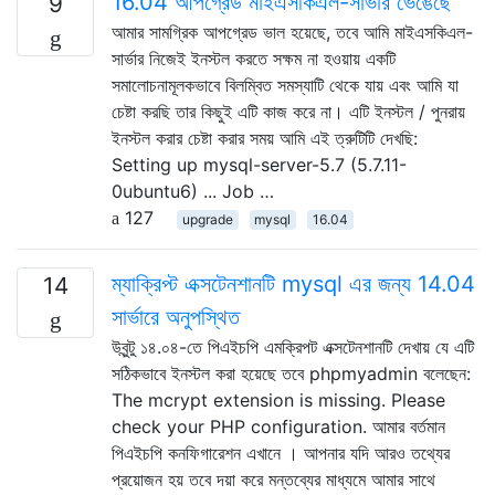
16.04 আপগ্রেড মাইএসকিএল-সার্ভার ভেঙেছে
9
আমার সামগ্রিক আপগ্রেড ভাল হয়েছে, তবে আমি মাইএসকিএল-
সার্ভার নিজেই ইনস্টল করতে সক্ষম না হওয়ায় একটি
সমালোচনামূলকভাবে বিলম্বিত সমস্যাটি থেকে যায় এবং আমি যা
চেষ্টা করছি তার কিছুই এটি কাজ করে না। এটি ইনস্টল / পুনরায়
ইনস্টল করার চেষ্টা করার সময় আমি এই ত্রুটিটি দেখছি:
Setting up mysql-server-5.7 (5.7.11-
0ubuntu6) ... Job …
127
upgrade
mysql
16.04
ম্যাক্রিপ্ট এক্সটেনশানটি mysql এর জন্য 14.04
14
সার্ভারে অনুপস্থিত
উবুন্টু ১৪.০৪-তে পিএইচপি এমক্রিপট এক্সটেনশানটি দেখায় যে এটি
সঠিকভাবে ইনস্টল করা হয়েছে তবে phpmyadmin বলেছেন:
The mcrypt extension is missing. Please
check your PHP configuration. আমার বর্তমান
পিএইচপি কনফিগারেশন এখানে । আপনার যদি আরও তথ্যের
প্রয়োজন হয় তবে দয়া করে মন্তব্যের মাধ্যমে আমার সাথে