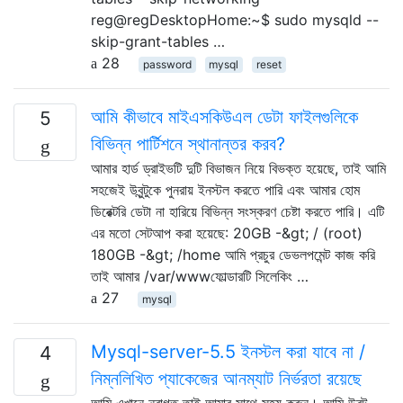
reg@regDesktopHome:~$ sudo mysqld --
skip-grant-tables …
28
password
mysql
reset
আমি কীভাবে মাইএসকিউএল ডেটা ফাইলগুলিকে
5
বিভিন্ন পার্টিশনে স্থানান্তর করব?
আমার হার্ড ড্রাইভটি দুটি বিভাজন নিয়ে বিভক্ত হয়েছে, তাই আমি
সহজেই উবুন্টুকে পুনরায় ইনস্টল করতে পারি এবং আমার হোম
ডিরেক্টরি ডেটা না হারিয়ে বিভিন্ন সংস্করণ চেষ্টা করতে পারি। এটি
এর মতো সেটআপ করা হয়েছে: 20GB -&gt; / (root)
180GB -&gt; /home আমি প্রচুর ডেভলপমেন্ট কাজ করি
তাই আমার /var/wwwফোল্ডারটি সিলেকিং …
27
mysql
Mysql-server-5.5 ইনস্টল করা যাবে না /
4
নিম্নলিখিত প্যাকেজের আনম্যাট নির্ভরতা রয়েছে
আমি এখানে নবাগত তাই আমার সাথে সহ্য করুন। আমি উবুন্টু