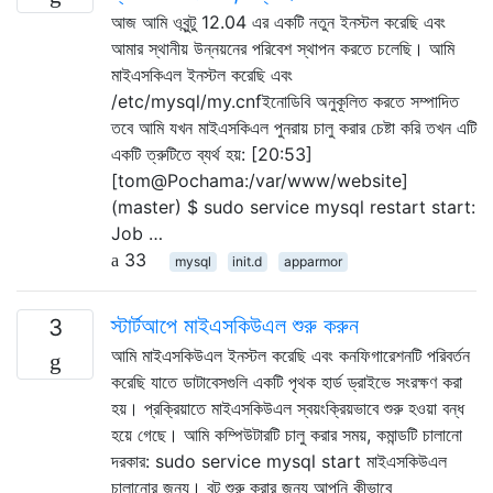
আজ আমি ওবুন্টু 12.04 এর একটি নতুন ইনস্টল করেছি এবং
আমার স্থানীয় উন্নয়নের পরিবেশ স্থাপন করতে চলেছি। আমি
মাইএসকিএল ইনস্টল করেছি এবং
/etc/mysql/my.cnfইনোডিবি অনুকূলিত করতে সম্পাদিত
তবে আমি যখন মাইএসকিএল পুনরায় চালু করার চেষ্টা করি তখন এটি
একটি ত্রুটিতে ব্যর্থ হয়: [20:53]
[tom@Pochama:/var/www/website]
(master) $ sudo service mysql restart start:
Job …
33
mysql
init.d
apparmor
স্টার্টআপে মাইএসকিউএল শুরু করুন
3
আমি মাইএসকিউএল ইনস্টল করেছি এবং কনফিগারেশনটি পরিবর্তন
করেছি যাতে ডাটাবেসগুলি একটি পৃথক হার্ড ড্রাইভে সংরক্ষণ করা
হয়। প্রক্রিয়াতে মাইএসকিউএল স্বয়ংক্রিয়ভাবে শুরু হওয়া বন্ধ
হয়ে গেছে। আমি কম্পিউটারটি চালু করার সময়, কমান্ডটি চালানো
দরকার: sudo service mysql start মাইএসকিউএল
চালানোর জন্য। বুট শুরু করার জন্য আপনি কীভাবে