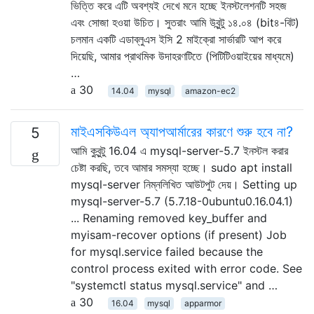
ভিত্তি করে এটি অবশ্যই দেখে মনে হচ্ছে ইনস্টলেশনটি সহজ
এবং সোজা হওয়া উচিত। সুতরাং আমি উবুন্টু ১৪.০৪ (bit৪-বিট)
চলমান একটি এডাব্লুএস ইসি 2 মাইক্রো সার্ভারটি আপ করে
দিয়েছি, আমার প্রাথমিক উদাহরণটিতে (পিটিটিওয়াইয়ের মাধ্যমে)
…
30
14.04
mysql
amazon-ec2
মাইএসকিউএল অ্যাপআর্মারের কারণে শুরু হবে না?
5
আমি কুবুন্টু 16.04 এ mysql-server-5.7 ইনস্টল করার
চেষ্টা করছি, তবে আমার সমস্যা হচ্ছে। sudo apt install
mysql-server নিম্নলিখিত আউটপুট দেয়। Setting up
mysql-server-5.7 (5.7.18-0ubuntu0.16.04.1)
... Renaming removed key_buffer and
myisam-recover options (if present) Job
for mysql.service failed because the
control process exited with error code. See
"systemctl status mysql.service" and …
30
16.04
mysql
apparmor