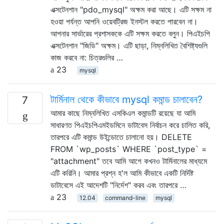
এক্সটেনশান "pdo_mysql" অক্ষম করা আছে। এটি সক্ষম না
হওয়া পর্যন্ত আপনি ওয়েবট্রিজ ইনস্টল করতে পারবেন না।
আপনার সার্ভারের প্রশাসককে এটি সক্ষম করতে বলুন। পিএইচপি
এক্সটেনশান "জিডি" অক্ষম। এটি ছাড়া, নিম্নলিখিত বৈশিষ্ট্যগুলি
কাজ করবে না: চিত্রগুলির …
23
mysql
টার্মিনাল থেকে কীভাবে mysql কমান্ড চালাবেন?
7
আমার কাছে নিম্নলিখিত এসকিএল কমান্ডটি রয়েছে যা আমি
সাধারণত পিএইচপিএমইডমিনে ডাটাবেস নির্বাচন করে চালিত করি,
তারপরে এটি কমান্ড উইন্ডোতে চালানো হয়। DELETE
FROM `wp_posts` WHERE `post_type` =
"attachment" তবে আমি আগে কখনও টার্মিনালের মাধ্যমে
এটি করিনি। আমার প্রশ্ন হ'ল আমি কীভাবে একটি নির্দিষ্ট
ডাটাবেসে এই আদেশটি "নির্দেশ" করব এবং তারপরে …
23
12.04
command-line
mysql