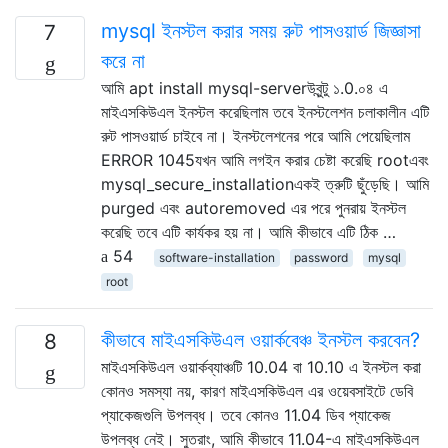
mysql ইনস্টল করার সময় রুট পাসওয়ার্ড জিজ্ঞাসা
7
করে না
আমি apt install mysql-serverউবুন্টু ১.0.০৪ এ
মাইএসকিউএল ইনস্টল করেছিলাম তবে ইনস্টলেশন চলাকালীন এটি
রুট পাসওয়ার্ড চাইবে না। ইনস্টলেশনের পরে আমি পেয়েছিলাম
ERROR 1045যখন আমি লগইন করার চেষ্টা করেছি rootএবং
mysql_secure_installationএকই ত্রুটি ছুঁড়েছি। আমি
purged এবং autoremoved এর পরে পুনরায় ইনস্টল
করেছি তবে এটি কার্যকর হয় না। আমি কীভাবে এটি ঠিক …
54
software-installation
password
mysql
root
কীভাবে মাইএসকিউএল ওয়ার্কবেঞ্চ ইনস্টল করবেন?
8
মাইএসকিউএল ওয়ার্কব্যাঞ্চটি 10.04 বা 10.10 এ ইনস্টল করা
কোনও সমস্যা নয়, কারণ মাইএসকিউএল এর ওয়েবসাইটে ডেবি
প্যাকেজগুলি উপলব্ধ। তবে কোনও 11.04 ডিব প্যাকেজ
উপলব্ধ নেই। সুতরাং, আমি কীভাবে 11.04-এ মাইএসকিউএল