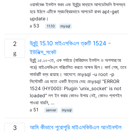
ওয়ার্কবেঞ্চ ইনস্টল করব এবং উবুন্টুর মাধ্যমে আপডেটগুলি উপলভ্য
হয়ে উঠলে এটিকে স্বয়ংক্রিয়ভাবে আপডেট রাখব apt-get
update।
53
11.10
mysql
উবুন্টু 15.10 মাইএসকিএল ত্রুটি 1524 -
2
ইউনিক্স_সকেট
উবুন্টু ১৫.১০-তে, এক পর্যায়ে (মারিয়াদব ইনস্টল ও অপসারণের
পরে) মাইএসকিএল পরিচালিত করতে অক্ষম ছিল। কার্য শেষ, তবে
সার্ভারটি বন্ধ রয়েছে। আদেশে: mysql -u root -p
সিস্টেমটি এর মতো একটি উত্তর দেয়: mysql "ERROR
1524 (HY000): Plugin 'unix_socket' is not
loaded" লগ ইন করার কোনও উপায় নেই, কোনও প্লাগইন
পাওয়া যায়নি, …
51
server
mysql
আমি কীভাবে পুরোপুরি মাইএসকিউএল আনইনস্টল
3