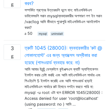
করব?
সম্পর্কিত প্রশ্নের উত্তরগুলি ভুলে যান: মাইএসকিউএল
ডাটাবেসগুলি সরান mysqlব্যবহারকারীর অপসারণ লগ ইন সরান
/var/log আমি কীভাবে পুরোপুরি মাইএসকিউএল আনইনস্টল
করব?
50
mysql
uninstall
ত্রুটি 1045 (28000): ব্যবহারকারীর 'রুট @
3
লোকালহোস্ট' এর জন্য অ্যাক্সেস অস্বীকার করা
হয়েছে (পাসওয়ার্ড ব্যবহার করে: না)
আমি আমার উবুন্টু ডেস্কটপে কুইএক্সএস ক্যাটি অ্যাপ্লিকেশন
ইনস্টল করার চেষ্টা করছি এবং আমি মাইএসকিউএল সার্ভার এবং
পিএইচপি 5 ইনস্টল করেছি এবং আমি পাসওয়ার্ড ছাড়াই
মাইএসকিউএল সার্ভারে রুট হিসাবে লগইন করতে পারি না:
mysql -u root এটা বলে ERROR 1045(28000) :
Access denied for user 'root@localhost'
(using password: no ) আমি …