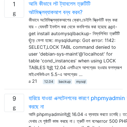
আমি কীভাবে লট ট্যাবলেস ত্রুটিটি
1
অটমিস্ক্লব্যাকআপ বন্ধ করব?
কীভাবে অটোমিস্ক্লব্যাকআপের ক্রোন.ডেইলি স্ক্রিপ্টটি বন্ধ করা
যায় - যেমনটি ইনস্টল করা থেকে কনফিগার করা হয়েছে apt-
get install automysqlbackup- নিম্নলিখিত ত্রুটিটি
ছুঁড়ে ফেলা হচ্ছে: mysqldump: Got error: 1142:
SELECT,LOCK TABL command denied to
user 'debian-sys-maint'@'localhost' for
table 'cond_instances' when using LOCK
TABLES উবুন্টু 12.04 এলটিএসে আপগ্রেড হওয়ার ফলস্বরূপ
মাইএসকিউএল 5.5-এ আপগ্রেড …
21
12.04
backup
mysql
হারিয়ে যাওয়া এক্সটেনশনের কারণে phpmyadmin
9
করছে না
আমি phpmyadminউবুন্টু 16.04 এ ব্যবহার করতে চলেছি। তব
দেখায় যে পৃষ্ঠাটি কাজ করছে না। ত্রুটি লগ বলেerror 500 PH