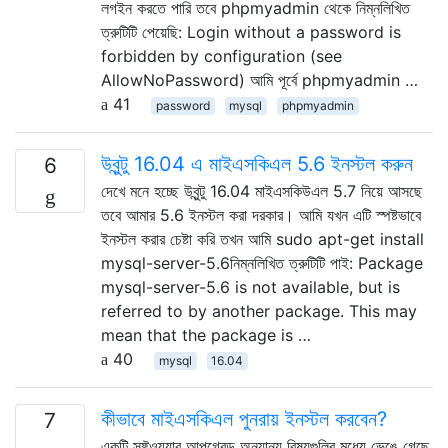
লগইন করতে পারি তবে phpmyadmin থেকে নিম্নলিখিত
ত্রুটিটি পেয়েছি: Login without a password is
forbidden by configuration (see
AllowNoPassword) আমি পূর্বে phpmyadmin …
41
password
mysql
phpmyadmin
উবুন্টু 16.04 এ মাইএসকিএল 5.6 ইনস্টল করুন
6
দেখে মনে হচ্ছে উবুন্টু 16.04 মাইএসকিউএল 5.7 নিয়ে আসছে
তবে আমার 5.6 ইনস্টল করা দরকার। আমি যখন এটি স্পষ্টভাবে
ইনস্টল করার চেষ্টা করি তখন আমি sudo apt-get install
mysql-server-5.6নিম্নলিখিত ত্রুটিটি পাই: Package
mysql-server-5.6 is not available, but is
referred to by another package. This may
mean that the package is …
40
mysql
16.04
কীভাবে মাইএসকিএল পুনরায় ইনস্টল করবেন?
7
একটি সফ্টওয়্যার আপগ্রেড অন্যান্য বিষয়গুলির মধ্যে ভেঙে গেছে,