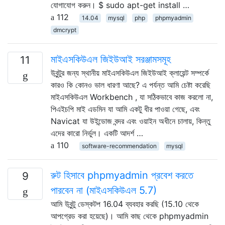
যোগাযোগ করুন। $ sudo apt-get install …
112
14.04
mysql
php
phpmyadmin
dmcrypt
মাইএসকিউএল জিইউআই সরঞ্জামসমূহ
11
উবুন্টুর জন্য স্থানীয় মাইএসকিউএল জিইউআই ক্লায়েন্ট সম্পর্কে
কারও কি কোনও ভাল ধারণা আছে? এ পর্যন্ত আমি চেষ্টা করেছি
মাইএসকিউএল Workbench , যা সঠিকভাবে কাজ করলো না,
পিএইচপি মাই এডমিন যা আমি একটু ধীর পাওয়া গেছে, এবং
Navicat যা উইন্ডোজ বন্দর এবং ওয়াইন অধীনে চালায়, কিন্তু
এদের কারো নির্ভুল। একটি আদর্শ …
110
software-recommendation
mysql
রুট হিসাবে phpmyadmin প্রবেশ করতে
9
পারবেন না (মাইএসকিউএল 5.7)
আমি উবুন্টু ডেস্কটপ 16.04 ব্যবহার করছি (15.10 থেকে
আপগ্রেড করা হয়েছে)। আমি কাছ থেকে phpmyadmin