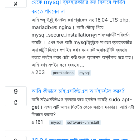
থেকে mysql ব্যবহারকারীর রুট হিসাবে লগইন
করতে পারবেন না
আমি শুধু উবুন্টু ইনস্টল করা প্যাকেজ সহ 16,04 LTS php,
mariadbএবং nginx। আমি দৌড়ে গিয়ে
mysql_secure_installationমূল পাসওয়ার্ডটি পরিবর্তন
করেছি । এখন যখন আমি mysqlউবুন্টুকে সাধারণ ব্যবহারকারীর
অ্যাকাউন্ট হিসাবে লগ ইন করার সময় রুট অ্যাকাউন্টটি ব্যবহার
করতে লগইন করার চেষ্টা করি তখন অ্যাক্সেস অস্বীকার হয়ে যায়।
আমি যখন লগইন করে ব্যবহার …
203
permissions
mysql
আমি কীভাবে মাইএসকিউএল আনইনস্টল করব?
9
আমি মাইএসকিউএল ব্যবহার করে ইনস্টল করেছি sudo apt-
get। এখন এটি আমার সিস্টেম থেকে সরানো দরকার। আমি এটা
কিভাবে করবো?
161
mysql
software-uninstall