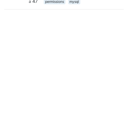
47
permissions
mysql