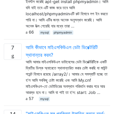
ইনস্টল করেছি apt-get install phpmyadmin। আমি
যদি যাই তবে এটি কাজ করে তবে আমি
localhost/phpmyadminএটি রুট হিসাবে লগ ইন করতে
পারি না। আমি এটির জন্য অনেক অনুসন্ধান করেছি। আমি
অনেক উত্স পেয়েছি যার মধ্যে তারা …
66
mysql
phpmyadmin
আমি কীভাবে মাইএসকিউএল ডেটা ডিরেক্টরিটি
7
স্থানান্তর করব?
আমি আমার মাইএসকিউএল ডাটাবেসের ডেটা ডিরেক্টরিটিকে একটি
দ্বিতীয় ডিস্ক অ্যারেতে স্থানান্তরিত করার চেষ্টা করছি যা মাউন্ট
পয়েন্ট হিসাবে রয়েছে /array2/। আমার যে সমস্যাটি হচ্ছে তা
হ'ল আমি সবকিছু চেষ্টা করেছি এবং আমি My.cnf
মাইএসকিএল-তে ডেটাডিরের অবস্থান পরিবর্তন করার পরে আর
আরম্ভ হবে না। আমি যা পাই তা হ'ল: start: Job …
57
mysql
"মাইএসকিএল মূল প্রক্রিয়া উত্সাহিত করতে ব্যর্থ: