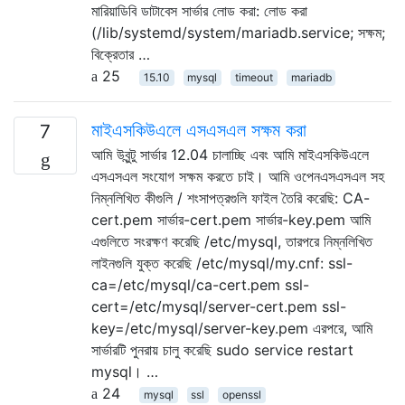
মারিয়াডিবি ডাটাবেস সার্ভার লোড করা: লোড করা
(/lib/systemd/system/mariadb.service; সক্ষম;
বিক্রেতার …
25
15.10
mysql
timeout
mariadb
মাইএসকিউএলে এসএসএল সক্ষম করা
7
আমি উবুন্টু সার্ভার 12.04 চালাচ্ছি এবং আমি মাইএসকিউএলে
এসএসএল সংযোগ সক্ষম করতে চাই। আমি ওপেনএসএসএল সহ
নিম্নলিখিত কীগুলি / শংসাপত্রগুলি ফাইল তৈরি করেছি: CA-
cert.pem সার্ভার-cert.pem সার্ভার-key.pem আমি
এগুলিতে সংরক্ষণ করেছি /etc/mysql, তারপরে নিম্নলিখিত
লাইনগুলি যুক্ত করেছি /etc/mysql/my.cnf: ssl-
ca=/etc/mysql/ca-cert.pem ssl-
cert=/etc/mysql/server-cert.pem ssl-
key=/etc/mysql/server-key.pem এরপরে, আমি
সার্ভারটি পুনরায় চালু করেছি sudo service restart
mysql। …
24
mysql
ssl
openssl