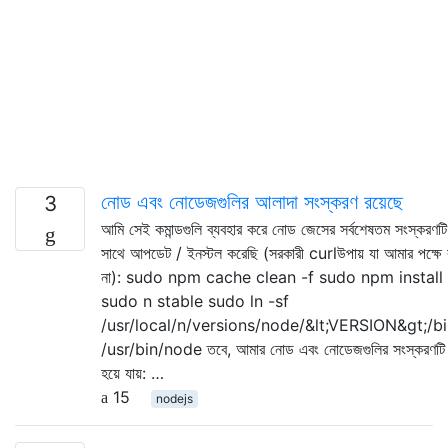
নোড এবং নোডেজগুলির আলাদা সংস্করণ রয়েছে
3
আমি সেই কমান্ডগুলি ব্যবহার করে নোড জেসের সর্বশেষতম সংস্করণটি
সাথে আপডেট / ইনস্টল করেছি (সরকারী curlউপায় যা আমার পক্ষে
না): sudo npm cache clean -f sudo npm install
sudo n stable sudo ln -sf
/usr/local/n/versions/node/&lt;VERSION&gt;/b
/usr/bin/node তবে, আমার নোড এবং নোডেজগুলির সংস্করণটি
হয়ে যায়: …
15
nodejs