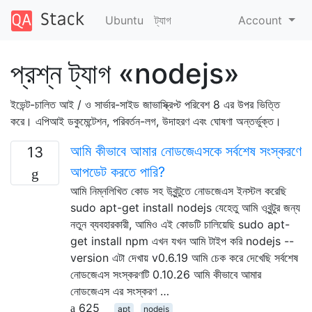
Ubuntu
ট্যাগ
Account
প্রশ্ন ট্যাগ «nodejs»
ইভেন্ট-চালিত আই / ও সার্ভার-সাইড জাভাস্ক্রিপ্ট পরিবেশ 8 এর উপর ভিত্তি
করে। এপিআই ডকুমেন্টেশন, পরিবর্তন-লগ, উদাহরণ এবং ঘোষণা অন্তর্ভুক্ত।
আমি কীভাবে আমার নোডজেএসকে সর্বশেষ সংস্করণে
13
আপডেট করতে পারি?
আমি নিম্নলিখিত কোড সহ উবুন্টুতে নোডজেএস ইনস্টল করেছি
sudo apt-get install nodejs যেহেতু আমি ওবুন্টুর জন্য
নতুন ব্যবহারকারী, আমিও এই কোডটি চালিয়েছি sudo apt-
get install npm এখন যখন আমি টাইপ করি nodejs --
version এটা দেখায় v0.6.19 আমি চেক করে দেখেছি সর্বশেষ
নোডজেএস সংস্করণটি 0.10.26 আমি কীভাবে আমার
নোডজেএস এর সংস্করণ …
625
apt
nodejs