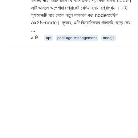
খননের পরে, আমি জানি যে নামে একটি প্যাকেজ থাকত node।
এটি আসলে অপেশাদার প্যাকেট রেডিও নোড প্রোগ্রাম । এই
প্যাকেজটি পরে থেকে নতুন নামকরণ করা nodeহয়েছিল
ax25-node। সুতরাং, এটি বিভ্রান্তিকর প্রশ্নটি ছেড়ে দেয়:
…
9
apt
package-management
nodejs