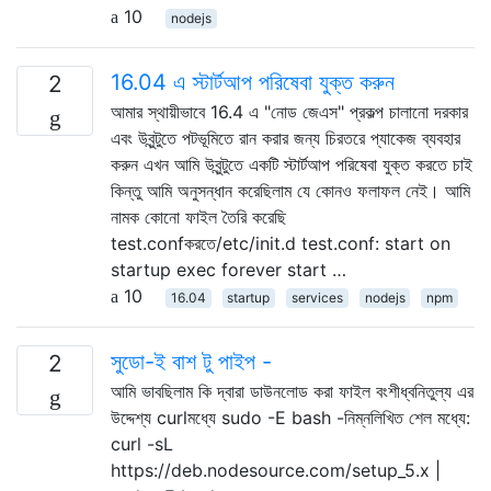
10
nodejs
16.04 এ স্টার্টআপ পরিষেবা যুক্ত করুন
2
আমার স্থায়ীভাবে 16.4 এ "নোড জেএস" প্রকল্প চালানো দরকার
এবং উবুন্টুতে পটভূমিতে রান করার জন্য চিরতরে প্যাকেজ ব্যবহার
করুন এখন আমি উবুন্টুতে একটি স্টার্টআপ পরিষেবা যুক্ত করতে চাই
কিন্তু আমি অনুসন্ধান করেছিলাম যে কোনও ফলাফল নেই। আমি
নামক কোনো ফাইল তৈরি করেছি
test.confকরতে/etc/init.d test.conf: start on
startup exec forever start …
10
16.04
startup
services
nodejs
npm
সুডো-ই বাশ টু পাইপ -
2
আমি ভাবছিলাম কি দ্বারা ডাউনলোড করা ফাইল বংশীধ্বনিতুল্য এর
উদ্দেশ্য curlমধ্যে sudo -E bash -নিম্নলিখিত শেল মধ্যে:
curl -sL
https://deb.nodesource.com/setup_5.x |