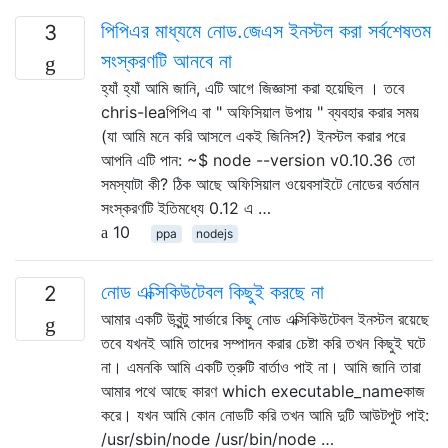
পিপিএর মাধ্যমে নোড.জেএস ইনস্টল করা সর্বশেষতম
3
সংস্করণটি আনবে না
হ্যাঁ হ্যাঁ আমি জানি, এটি আগে জিজ্ঞাসা করা হয়েছিল । তবে
chris-leaপিপিএ বা " অফিসিয়াল উপায় " ব্যবহার করার সময়
(যা আমি মনে করি আসলে একই জিনিস?) ইনস্টল করার পরে
আপনি এটি পান: ~$ node --version v0.10.36 তো
সমস্যাটা কী? ঠিক আছে অফিসিয়াল ওয়েবসাইটে নোডের বর্তমান
সংস্করণটি ইতিমধ্যে 0.12 এ …
10
ppa
nodejs
নোড এক্সিকিউটেবল কিছুই করছে না
2
আমার একটি উবুন্টু সার্ভারে কিছু নোড এক্সিকিউটেবল ইনস্টল রয়েছে
তবে যখনই আমি তাদের সম্পাদন করার চেষ্টা করি তখন কিছুই ঘটে
না। এমনকি আমি একটি ত্রুটি বার্তাও পাই না। আমি জানি তারা
আমার পথে আছে কারণ which executable_nameকাজ
করে। যখন আমি কোন নোডটি করি তখন আমি দুটি আউটপুট পাই:
/usr/sbin/node /usr/bin/node …