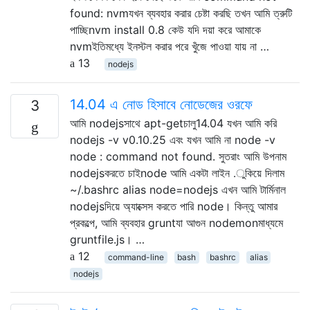
found: nvmযখন ব্যবহার করার চেষ্টা করছি তখন আমি ত্রুটি
পাচ্ছিnvm install 0.8 কেউ যদি দয়া করে আমাকে
nvmইতিমধ্যে ইনস্টল করার পরে খুঁজে পাওয়া যায় না …
13
nodejs
14.04 এ নোড হিসাবে নোডেজের ওরফে
3
আমি nodejsসাথে apt-getচালু14.04 যখন আমি করি
nodejs -v v0.10.25 এবং যখন আমি না node -v
node : command not found. সুতরাং আমি উপনাম
nodejsকরতে চাইnode আমি একটা লাইন .ুকিয়ে দিলাম
~/.bashrc alias node=nodejs এখন আমি টার্মিনাল
nodejsদিয়ে অ্যাক্সেস করতে পারি node। কিন্তু আমার
প্রকল্পে, আমি ব্যবহার gruntযা আগুন nodemonমাধ্যমে
gruntfile.js। …
12
command-line
bash
bashrc
alias
nodejs