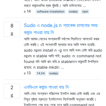
করতে কমান্ডগুলির ক্রম খুঁজছি। আমি ডাউনলোড …
14
software-installation
nodejs
npm
Sudo এ node.js n প্যাকেজ চালানোর সময়
8
কমান্ড পাওয়া যায় নি
আমি আমার নোডের সংস্করণটি সর্বশেষ স্থিতিতে আপডেট করার
চেষ্টা করছি। এই সংস্থানটি ব্যবহার করে আমি সক্ষম হয়েছি:
sudo npm install n -g তবে আমি যখন চেষ্টা করি sudo
npm n stable আমি পাই: sudo: n: command not
found যদি আমি রান করি n stableতবে কমান্ডটি উপস্থিত
রয়েছে: n stable mkdir: …
13
14.04
nodejs
এনভিএম কমান্ড পাওয়া যায় নি
2
আমি নোড সংস্করণ পরিচালক ইনস্টল করার চেষ্টা করছি এবং এর
গিথুব পৃষ্ঠায় প্রদত্ত ইনস্টলেশন নির্দেশাবলী অনুসরণ করেছি।
ইনস্টলেশন শেষ হয়ে গেছে তবে আমি command not