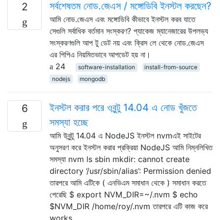
সর্বশেষতম নোড.জেএস / মঙ্গোডিবি ইনস্টল করছেন?
2
আমি নোড.জেএস এবং মঙ্গোডিবি কীভাবে ইনস্টল করব যাতে
সেগুলি সর্বাধিক বর্তমান সংস্করণ? প্যাকেজ ম্যানেজারের উপলভ্য
সংস্করণগুলি আপ টু ডেট নয় এবং ক্রিস লে থেকে নোড.জেএস
এর পিপিএ নিয়মিতভাবে আপডেট হয় না।
24
software-installation
install-from-source
nodejs
mongodb
ইনস্টল করার পরে ওবুন্টু 14.04 এ নোড খুঁজতে
6
সমস্যা হচ্ছে
আমি উবুন্টু 14.04 এ NodeJS ইনস্টল nvmএই সাইটের
অনুসরণ করে ইনস্টল করার প্রক্রিয়া NodeJS আমি নিম্নলিখিত
সমস্যা nvm ls sbin mkdir: cannot create
directory ‘/usr/sbin/alias’: Permission denied
তারপরে আমি এটিকে ( এনভিএম সমাধান থেকে ) সমাধান করতে
পেরেছি $ export NVM_DIR=~/.nvm $ echo
$NVM_DIR /home/roy/.nvm তারপরে এটি কাজ করে
works …