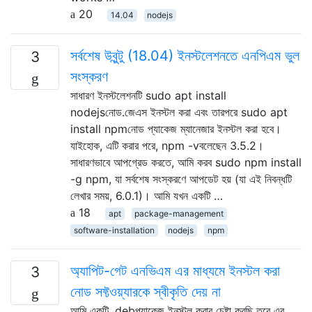
20
14.04
nodejs
সর্বশেষ উবুন্টু (18.04) ইনস্টলেশনতে এনপিএম ভুল
3
সংস্করণ
সাধারণ ইনস্টলেশনটি sudo apt install
nodejsনোড.জেএস ইনস্টল করা এবং তারপরে sudo apt
install npmনোড প্যাকেজ ম্যানেজার ইনস্টল করা হবে।
যাইহোক, এটি করার পরে, npm -vবলেছেন 3.5.2।
সাধারণভাবে আপগ্রেড করতে, আমি করব sudo npm install
-g npm, যা সর্বশেষ সংস্করণে আপডেট হয় (যা এই নিবন্ধটি
লেখার সময়, 6.0.1)। আমি যখন একটি …
18
apt
package-management
software-installation
nodejs
npm
অ্যাপিট-গেট এনভিএম এর মাধ্যমে ইনস্টল করা
3
নোড সফ্টওয়্যারকে স্বীকৃতি দেয় না
আমি একটি .debপ্যাকেজ ইনস্টল করার চেষ্টা করছি তবে এর