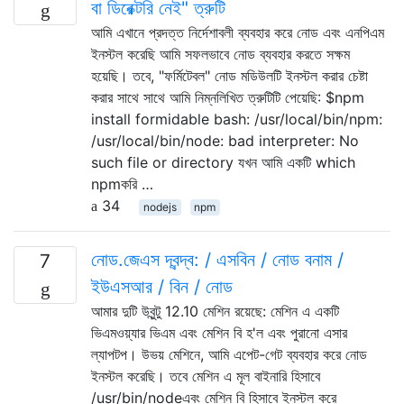
বা ডিরেক্টরি নেই" ত্রুটি
আমি এখানে প্রদত্ত নির্দেশাবলী ব্যবহার করে নোড এবং এনপিএম
ইনস্টল করেছি আমি সফলভাবে নোড ব্যবহার করতে সক্ষম
হয়েছি। তবে, "ফর্মিটেবল" নোড মডিউলটি ইনস্টল করার চেষ্টা
করার সাথে সাথে আমি নিম্নলিখিত ত্রুটিটি পেয়েছি: $npm
install formidable bash: /usr/local/bin/npm:
/usr/local/bin/node: bad interpreter: No
such file or directory যখন আমি একটি which
npmকরি …
34
nodejs
npm
নোড.জেএস দ্বন্দ্ব: / এসবিন / নোড বনাম /
7
ইউএসআর / বিন / নোড
আমার দুটি উবুন্টু 12.10 মেশিন রয়েছে: মেশিন এ একটি
ভিএমওয়্যার ভিএম এবং মেশিন বি হ'ল এবং পুরানো এসার
ল্যাপটপ। উভয় মেশিনে, আমি এপেট-গেট ব্যবহার করে নোড
ইনস্টল করেছি। তবে মেশিন এ মূল বাইনারি হিসাবে
/usr/bin/nodeএবং মেশিন বি হিসাবে ইনস্টল করে