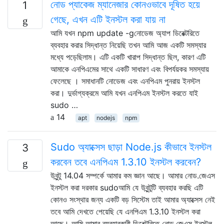
নোড প্যাকেজ ম্যানেজার কোনওভাবে দূষিত হয়ে
1
গেছে, এখন এটি ইনস্টল করা যায় না
আমি যখন npm update -gনোডেজ অ্যাপ ডিরেক্টরিতে
ব্যবহার করার সিদ্ধান্ত নিয়েছি তখন আমি আজ একটি সমস্যার
মধ্যে পড়েছিলাম। এটি একটি খারাপ সিদ্ধান্ত ছিল, কারণ এটি
আমাকে এনপিএমের সাথে একটি সাধারণ এবং বিপর্যয়কর সমস্যায়
ফেলেছে । সমাধানটি নোডেজ এবং এনপিএম পুনরায় ইনস্টল
করা। দুর্ভাগ্যক্রমে আমি যখন এনপিএম ইনস্টল করতে যাই
sudo …
14
apt
nodejs
npm
Sudo অ্যাক্সেস ছাড়া Node.js কীভাবে ইনস্টল
3
করবেন তবে এনপিএম 1.3.10 ইনস্টল করবেন?
উবুন্টু 14.04 সম্পর্কে আমার কম জ্ঞান আছে। আমার নোড.জেএস
ইনস্টল করা দরকার sudoআমি যে উবুন্টুটি ব্যবহার করছি এটি
কোনও সংস্থার জন্য একটি বড় সিস্টেম তাই আমার অ্যাক্সেস নেই
তবে আমি দেখতে পেয়েছি যে এনপিএম 1.3.10 ইনস্টল করা
আছে। আমি আমার ব্যবহারকারী ডিরেক্টরিতে নোড.জেএস ইনস্টল