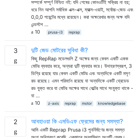
সম্পর্কে সম্পূর্ণ নিশ্চিত নই: যদি শেষের কোনওটিই সক্রিয় না হয়;
ধরে নিন আপনি সর্বাধিক এক্স-এক্স, ম্যাক্স-ওয়াই, সর্বোচ্চ-জেড এবং
0,0,0 পয়েন্টের মধ্যে রয়েছেন। করা অক্ষরেখার জন্য অক্ষ যদি
এন্ডস্টপ …
10
prusa-i3
reprap
দুটি জেড মোটরের সুবিধা কী?
3
কিছু RepRap মডেলগুলি Z অক্ষের জন্য কেবল একটি একক
মোটর ব্যবহার করে, অন্যরা দুটি ব্যবহার করে। উদাহরণস্বরূপ, 3
ডিগ্রি রয়েছে যার কেবল একটি মোটর এবং অন্যদিকে একটি মসৃণ
রড রয়েছে। এমন পরিবর্তন রয়েছে যা অন্যদিকে একটি থ্রেডেড
রড যুক্ত করে যা মোটর অক্ষের সাথে বেল্টের সাথে সংযুক্ত থাকে -
যা …
10
z-axis
reprap
motor
knowledgebase
আবহাওয়া কি এমডিএফ ফ্রেমের জন্য সমস্যা?
2
আমি একটি Reprap Prusa i3 পুনর্নির্মাণের জন্য সমস্ত
অংশ অধিগ্রহণ করেছি, একমাত্র অনুপস্থিত অংশটি ফ্রেম।