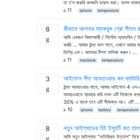
তা হ'ল জরুরি কলগুলি ডায়াল করা। অলস থাক
11
iphone
temperature
কীভাবে আপনার ম্যাকবুক প্রো শীতল র
8
আমি একজন বিকাশকারী / সিস্টেম অ্যাডমিন / ই
করছি ... আমার ঠান্ডা ভাল লাগে, এখানে আমার ম
ডিগ্রি এফ। আপনার টিপস তালিকা করুন। …
11
macbook
temperature
আইফোন শীত আবহাওয়ায় কম ব্যাটারি
3
ঠান্ডা আবহাওয়ার সাথে, আমার আইফোন 4 এস-তে
আবহাওয়াতে ব্যবহার করি তখন এটি নিজেকে বন্ধ 
30% এ থাকে তবে এটি সীমাবদ্ধ নয়। এটি …
10
iphone
battery
temperature
নতুন আইপ্যাডের হিট ইস্যুটি কত তাৎপর্
8
আমি নতুন আইপ্যাড "অতিরিক্ত উত্তাপ" নিয়ে সমস