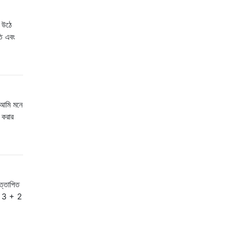
 উঠে
তি এবং
 আমি মনে
 করার
ত্তাপিত
 ভি 3 + 2