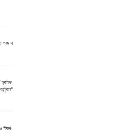
,
ত গরম বা
ড ড্রাইভ
ন্ট্রোল"
 বিকল্প