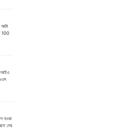
। আমি
য় 100
ইডিআইএ
 ওএস
ল হওয়া
রতে দেয়