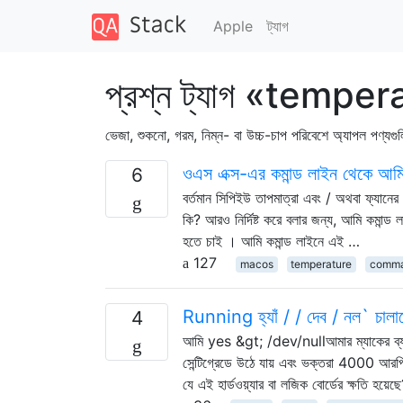
Apple
ট্যাগ
প্রশ্ন ট্যাগ «tempe
ভেজা, শুকনো, গরম, নিম্ন- বা উচ্চ-চাপ পরিবেশে অ্যাপল পণ্যগু
ওএস এক্স-এর কমান্ড লাইন থেকে আমি
6
বর্তমান সিপিইউ তাপমাত্রা এবং / অথবা ফ্যা
কি? আরও নির্দিষ্ট করে বলার জন্য, আমি কমান্
হতে চাই । আমি কমান্ড লাইনে এই …
127
macos
temperature
comma
Running হ্যাঁ / / দেব / নল` চালা
4
আমি yes &gt; /dev/nullআমার ম্যাকের ব্যাটা
সেন্টিগ্রেডে উঠে যায় এবং ভক্তরা 4000 আরপিএম
যে এই হার্ডওয়্যার বা লজিক বোর্ডের ক্ষতি হয়েছ