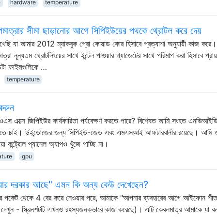
e
hardware
temperature
তাপমাত্রার সীমা ছাড়ানোর আগে সিপিইউয়ের পথকে থ্রোটল করে দেয়
িখেছি যা আমার 2012 ম্যাকবুক প্রো কোয়াড কোর হিসাবে প্রত্যাশা অনুযায়ী কাজ করে
রা নূন্যতম থ্রোটলিংয়ের সাথে ইন্টেল পাওয়ার গ্যাজেটের সাথে পরিমাপ করা হিসাবে প্রা
 ডেটা ফাইলগুলিকে …
temperature
 করুন
া ওএস এক্সে জিপিইউর কার্যকারিতা পর্যবেক্ষণ করতে পারে? বিশেষত আমি সংহত এনভিআ
া দেখতে চাই। উইন্ডোজের জন্য সিপিইউ-জেড এবং এমএসআই আফটারবার্নার রয়েছে। আমি
়া কন্ট্রোল প্যানেল অ্যাপও খুঁজে পাচ্ছি না।
ature
gpu
ার দরকার আছে" এমন কি অন্য কেউ দেখেছেন?
র পকেট থেকে 4 বের করে নেওয়ার পরে, আমাকে "আপনার ব্যবহারের আগে আইফোন শীত
ীচে দেখুন - স্ক্রিনশটটি এখনও রহস্যজনকভাবে কাজ করেছে)। এটি কেবলমাত্র আমাকে যা ক