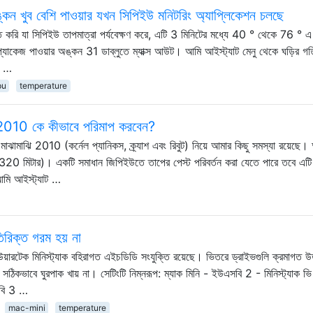
ঙ্কন খুব বেশি পাওয়ার যখন সিপিইউ মনিটরিং অ্যাপ্লিকেশন চলছে
 করি যা সিপিইউ তাপমাত্রা পর্যবেক্ষণ করে, এটি 3 মিনিটের মধ্যে 40 ° থেকে 76 ° এ
যাকেজ পাওয়ার অঙ্কন 31 ডাব্লুতে ম্যাক্স আউট। আমি আইস্ট্যাট মেনু থেকে ঘড়ির গ
র …
pu
temperature
 2010 কে কীভাবে পরিমাপ করবেন?
ঝামাঝি 2010 (কর্নেল প্যানিকস, ক্র্যাশ এবং রিবুট) নিয়ে আমার কিছু সমস্যা রয়েছে।
 320 মিটার)। একটি সমাধান জিপিইউতে তাপের পেস্ট পরিবর্তন করা যেতে পারে তবে এটি
মি আইস্ট্যাট …
তিরিক্ত গরম হয় না
িউয়ারটেক মিনিস্ট্যাক বহিরাগত এইচডিডি সংযুক্তি রয়েছে। ভিতরে ড্রাইভগুলি ক্রমাগত উ
ুলি সঠিকভাবে ঘুরপাক খায় না। সেটিংটি নিম্নরূপ: ম্যাক মিনি - ইউএসবি 2 - মিনিস্ট্যাক
সবি 3 …
mac-mini
temperature