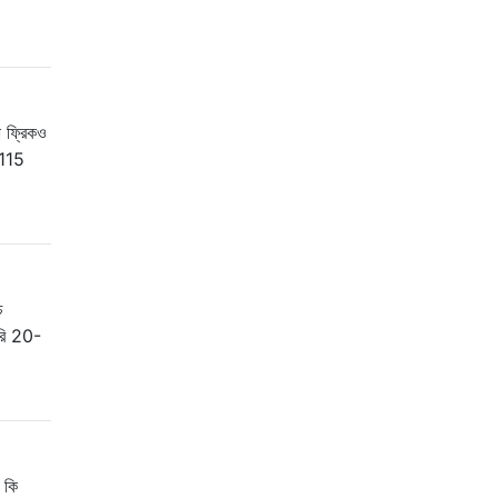
া ফ্রিকও
 115
ে
ারি 20-
 কি