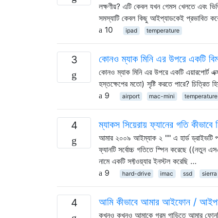
লক্ষণীয়? এটি কেবল যখন গেমস খেলতে এবং ভিডিও
সমস্যাটি কেবল কিছু আইপ্যাডকেই প্রভাবিত কর
10
ipad
temperature
কোনও ম্যাক মিনি এর উপরে একটি বিমান
3
কোনও ম্যাক মিনি এর উপরে একটি এয়ারপোর্ট এক
হস্তক্ষেপের মতো) সৃষ্টি করতে পারে? চিত্রিত 
9
airport
mac-mini
temperature
ম্যাকস সিয়েরায় ফ্যানের গতি কীভাবে ন
4
আমার ২০০৯ আইম্যাক ২ "" এ হার্ড ড্রাইভটি প্রত
ফ্যানটি সর্বোচ্চ গতিতে স্পিন করেছে ((নতুন এ
নামে একটি সফ্টওয়্যার ইনস্টল করেছি …
9
hard-drive
imac
ssd
sierra
আমি কীভাবে আমার আইফোন / আইপডগু
4
কখনও কখনও আমাকে গরম গাড়িতে আমার ফোনটি ছে