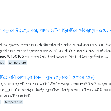
 ম্যাকবুককে উত্তপ্ত করে, আমার রেটিনা স্ক্রিনটিকে ক্ষতিগ্রস্থ করেছে,
্কিত স্বচ্ছলতা লক্ষ্য করেছি, প্রাথমিকভাবে আমি এখানে সহায়তা চেয়েছিলাম: উচ্চ সিয়ে
 প্রকাশ করে এমন একটি ক্রমবর্ধমান মন্থরতা কী হতে পারে? - তবে পরে এতে হোঁচট খেয়ে
150105 এবং সহজেই যাচাই করা হয়েছে যে বিষয়টি বাইরের প্রদর্শনগুলির …
gpu
temperature
ে খালি তাপমাত্রা (কেবল আন্ডারস্কোরগুলি দেখানো হচ্ছে)
েদার অ্যাপটি মাঝে মাঝে একটি "ফাঁকা" তাপমাত্রা দেখায় (প্রতিটি খালি অঙ্কের জ
্কোর: __)। ফাঁকা তাপমাত্রা বিজ্ঞপ্তি কেন্দ্রটিতেও উপস্থিত হয়। এটি প্রায় 40% সময
, তবে এটি কেবল নির্দিষ্ট …
s
temperature