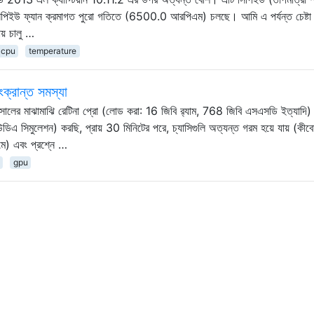
ং সিপিইউ ফ্যান ক্রমাগত পুরো গতিতে (6500.0 আরপিএম) চলছে। আমি এ পর্যন্ত চেষ্টা
য় চালু …
cpu
temperature
ক্রান্ত সমস্যা
লের মাঝামাঝি রেটিনা প্রো (লোড করা: 16 জিবি র‌্যাম, 768 জিবি এসএসডি ইত্যাদি)
এ সিমুলেশন) করছি, প্রায় 30 মিনিটের পরে, চ্যাসিগুলি অত্যন্ত গরম হয়ে যায় (কীবোর
ে) এবং প্রশ্নে …
gpu