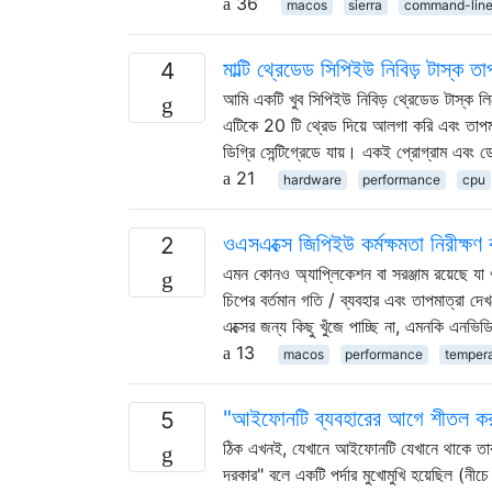
36
macos
sierra
command-lin
মাল্টি থ্রেডেড সিপিইউ নিবিড় টাস্ক 
4
আমি একটি খুব সিপিইউ নিবিড় থ্রেডেড টাস্ক ল
এটিকে 20 টি থ্রেড দিয়ে আলগা করি এবং তাপমাত্
ডিগ্রি সেন্টিগ্রেডে যায়। একই প্রোগ্রাম এবং
21
hardware
performance
cpu
ওএসএক্সে জিপিইউ কর্মক্ষমতা নিরীক্ষণ
2
এমন কোনও অ্যাপ্লিকেশন বা সরঞ্জাম রয়েছে য
চিপের বর্তমান গতি / ব্যবহার এবং তাপমাত্র
এক্সের জন্য কিছু খুঁজে পাচ্ছি না, এমনকি এনভিডিয
13
macos
performance
temper
"আইফোনটি ব্যবহারের আগে শীতল কর
5
ঠিক এখনই, যেখানে আইফোনটি যেখানে থাকে তা
দরকার" বলে একটি পর্দার মুখোমুখি হয়েছিল (ন