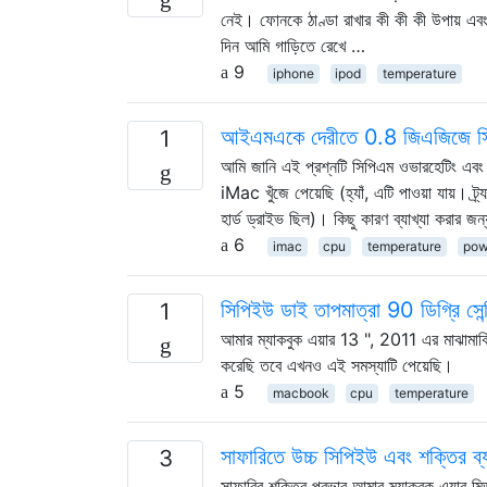
নেই। ফোনকে ঠাণ্ডা রাখার কী কী কী উপায় এবং
দিন আমি গাড়িতে রেখে …
9
iphone
ipod
temperature
আইএমএকে দেরীতে 0.8 জিএজিজে সিপ
1
আমি জানি এই প্রশ্নটি সিপিএম ওভারহেটিং এবং ক
iMac খুঁজে পেয়েছি (হ্যাঁ, এটি পাওয়া যায়।
হার্ড ড্রাইভ ছিল)। কিছু কারণ ব্যাখ্যা করার জন্
6
imac
cpu
temperature
pow
সিপিইউ ডাই তাপমাত্রা 90 ডিগ্রি সেন্
1
আমার ম্যাকবুক এয়ার 13 ", 2011 এর মাঝামাঝি
করেছি তবে এখনও এই সমস্যাটি পেয়েছি।
5
macbook
cpu
temperature
সাফারিতে উচ্চ সিপিইউ এবং শক্তির ব্
3
সাফারির শক্তির প্রভাব আমার ম্যাকবুক এয়ার