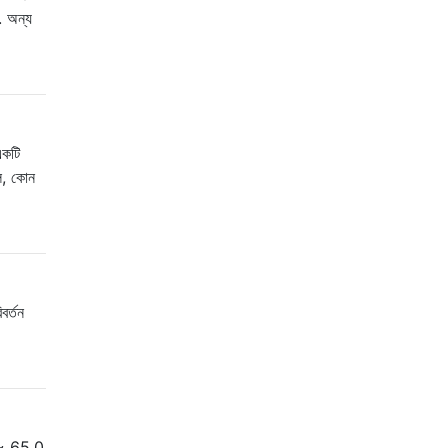
. অন্য
একটি
িল, কোন
বর্তন
া ~ 65.0