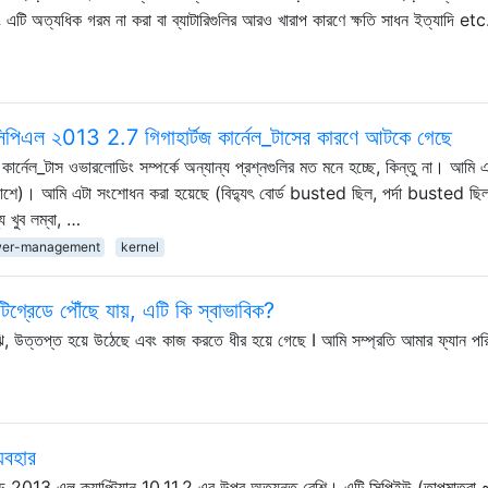
 এটি অত্যধিক গরম না করা বা ব্যাটারিগুলির আরও খারাপ কারণে ক্ষতি সাধন ইত্যাদি etc
িএল ২013 2.7 গিগাহার্টজ কার্নেল_টাসের কারণে আটকে গেছে
ার্নেল_টাস ওভারলোডিং সম্পর্কে অন্যান্য প্রশ্নগুলির মত মনে হচ্ছে, কিন্তু না। আমি 
 ট্র্যাশে)। আমি এটা সংশোধন করা হয়েছে (বিদ্যুৎ বোর্ড busted ছিল, পর্দা busted ছ
য খুব লম্বা, …
er-management
kernel
টিগ্রেডে পৌঁছে যায়, এটি কি স্বাভাবিক?
, উত্তপ্ত হয়ে উঠেছে এবং কাজ করতে ধীর হয়ে গেছে I আমি সম্প্রতি আমার ফ্যান পরি
যবহার
 মিড 2013 এল ক্যাপ্টিয়ান 10.11.2 এর উপর অত্যন্ত বেশি। এটি সিপিইউ (তাপমাত্র