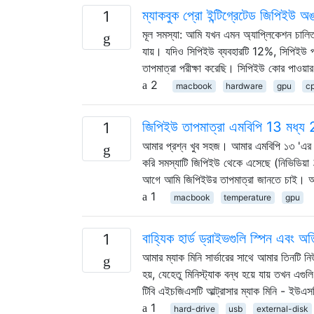
ম্যাকবুক প্রো ইন্টিগ্রেটেড জিপিইউ অ
1
মূল সমস্যা: আমি যখন এমন অ্যাপ্লিকেশন চালিত
যায়। যদিও সিপিইউ ব্যবহারটি 12%, সিপিইউ প্
তাপমাত্রা পরীক্ষা করেছি। সিপিইউ কোর পাওয়া
2
macbook
hardware
gpu
c
জিপিইউ তাপমাত্রা এমবিপি 13 মধ্য
1
আমার প্রশ্ন খুব সহজ। আমার এমবিপি ১৩ 'এর মা
করি সমস্যাটি জিপিইউ থেকে এসেছে (নিভিডিয়া
আগে আমি জিপিইউর তাপমাত্রা জানতে চাই। আ
1
macbook
temperature
gpu
বাহ্যিক হার্ড ড্রাইভগুলি স্পিন এবং অ
1
আমার ম্যাক মিনি সার্ভারের সাথে আমার তিনটি ন
হয়, যেহেতু মিনিস্ট্যাক বন্ধ হয়ে যায় তখন এগ
টিবি এইচজিএসটি আল্ট্রাসার ম্যাক মিনি - ইউএ
1
hard-drive
usb
external-disk