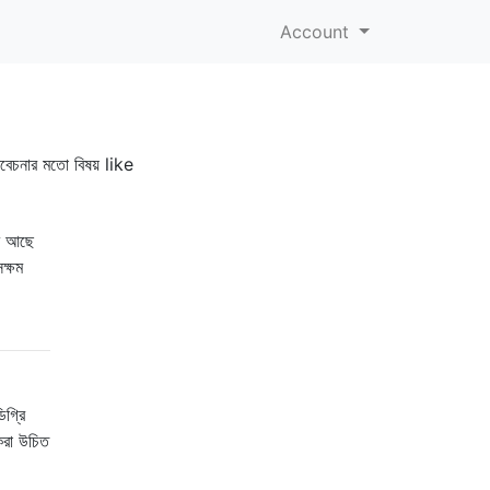
Account
িবেচনার মতো বিষয় like
েশ আছে
ক্ষম
গ্রি
 করা উচিত