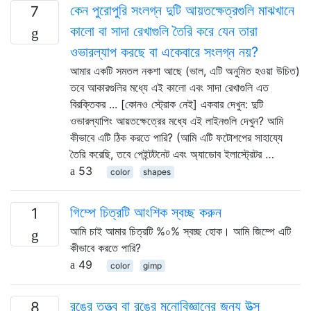
কেন পুরোপুরি সংলগ্ন দুটি আয়তক্ষেত্রগুলি মাঝখানে
7
কালো বা সাদা রেখাগুলি তৈরি করে যেন তারা
ওভারল্যাপ করছে বা একেবারে সংলগ্ন নয়?
আমার একটি সমতল নকশা আছে (ভাল, এটি অনুমিত হওয়া উচিত)
তবে আকারগুলির মধ্যে এই কালো এবং সাদা রেখাগুলি এত
বিরক্তিকর ... [কোনও স্ট্রোক নেই] একবার দেখুন: দুটি
ওভারল্যাপিং আয়তক্ষেত্রের মধ্যে এই লাইনগুলি দেখুন? আমি
কীভাবে এটি ঠিক করতে পারি? (আমি এটি ফটোশপের সাহায্যে
তৈরি করেছি, তবে পেইন্টটনেট এবং অ্যাডোব ইলাস্ট্রেটর …
53
color
shapes
গিম্পে চিত্রটি আংশিক স্বচ্ছ করুন
1
আমি চাই আমার চিত্রটি %০% স্বচ্ছ হোক। আমি জিম্পে এটি
কীভাবে করতে পারি?
49
color
gimp
রঙের তত্ত্ব বা রঙের মনোবিজ্ঞানের জন্য উত্স
8