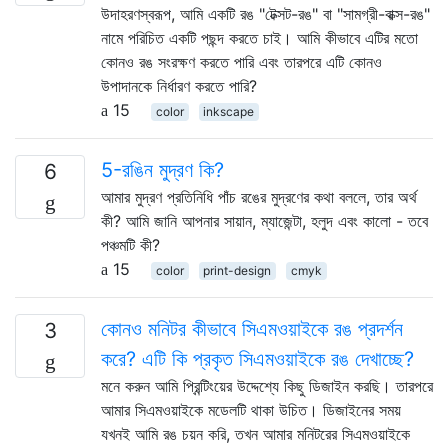
উদাহরণস্বরূপ, আমি একটি রঙ "টেক্সট-রঙ" বা "সামগ্রী-বাক্স-রঙ"
নামে পরিচিত একটি পছন্দ করতে চাই। আমি কীভাবে এটির মতো
কোনও রঙ সংরক্ষণ করতে পারি এবং তারপরে এটি কোনও
উপাদানকে নির্ধারণ করতে পারি?
15
color
inkscape
5-রঙিন মুদ্রণ কি?
6
আমার মুদ্রণ প্রতিনিধি পাঁচ রঙের মুদ্রণের কথা বললে, তার অর্থ
কী? আমি জানি আপনার সায়ান, ম্যাজেন্টা, হলুদ এবং কালো - তবে
পঞ্চমটি কী?
15
color
print-design
cmyk
কোনও মনিটর কীভাবে সিএমওয়াইকে রঙ প্রদর্শন
3
করে? এটি কি প্রকৃত সিএমওয়াইকে রঙ দেখাচ্ছে?
মনে করুন আমি প্রিন্টিংয়ের উদ্দেশ্যে কিছু ডিজাইন করছি। তারপরে
আমার সিএমওয়াইকে মডেলটি থাকা উচিত। ডিজাইনের সময়
যখনই আমি রঙ চয়ন করি, তখন আমার মনিটরের সিএমওয়াইকে