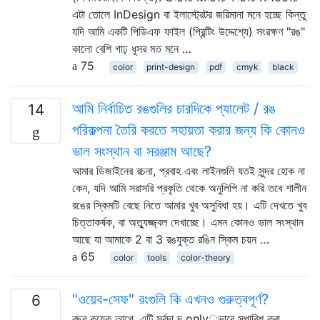
এটা তোলে InDesign বা ইলাস্ট্রেটর জরিমানা মনে হচ্ছে কিন্তু
যদি আমি একটি পিডিএফ ফাইল (প্রিন্টিং উদ্দেশ্যে) সংরক্ষণ "রঙ"
কালো বেশি গাঢ় ধূসর মত মনে …
75
color
print-design
pdf
cmyk
black
আমি নির্বাচিত রঙগুলির চারদিকে প্যালেট / রঙ
14
পরিকল্পনা তৈরি করতে সহায়তা করার জন্য কি কোনও
ভাল সংস্থান বা সরঞ্জাম আছে?
আমার ডিজাইনের রচনা, প্রবাহ এবং লাইনগুলি যতই সুন্দর হোক না
কেন, যদি আমি সরাসরি প্রকৃতি থেকে অনুলিপি না করি তবে শালীন
রঙের স্কিমটি বেছে নিতে আমার খুব অসুবিধা হয়। এটি দেখতে খুব
চিত্তাকর্ষক, বা অত্যুজ্জ্বল দেখাচ্ছে। এমন কোনও ভাল সংস্থান
আছে যা আমাকে 2 বা 3 রঙযুক্ত রঙিন স্কিম চয়ন …
65
color
tools
color-theory
"ওয়েব-সেফ" রংগুলি কি এখনও গুরুত্বপূর্ণ?
6
বছর কয়েক আগে, এটি সর্বদা দৃ only়ভাবে সুপারিশ করা