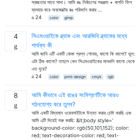
স্বচ্ছতার সাথে সাদা। আমি রঙ নির্বাচনের সরঞ্জাম + বালতি ফিল
ব্যবহার করে অবজেক্টের রঙ পরিবর্তন করার …
24
color
gimp
সিএমওয়াইকে ব্ল্যাক এবং আরজিবি ব্ল্যাকের মধ্যে
4
পার্থক্য কী
আমি জানি এটি একটি বোকা প্রশ্ন শোনায়, কালো কি কালো? ভুল:
এটা ঠিক কালো? তাহলে কেন সিএমওয়াইকের মানগুলি কালো থেকে
এত দূরে?
24
color
print-design
cmyk
rgb
আমি কীভাবে এই রঙের সংমিশ্রণটিকে আরও
8
পঠনযোগ্য করে তুলব?
আমি একটি বিদ্যমান ওয়েবসাইটকে উন্নত করার চেষ্টা করছি এবং
আমি এটি দিয়েই শুরু করছি: &lt;body style='
background-color: rgb(50,101,152); color:
red; text-decoration-color: red; text-