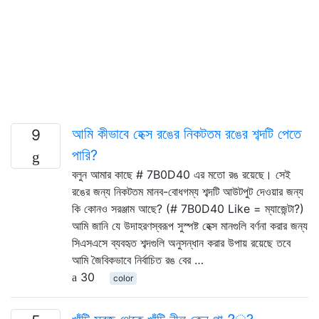
আমি কীভাবে হেক্স রঙের নিকটতম রঙের শব্দটি পেতে
9
পারি?
বলুন আমার কাছে # 7B0D40 এর মতো রঙ রয়েছে। সেই
রঙের জন্য নিকটতম মানব-বোধগম্য শব্দটি আউটপুট দেওয়ার জন্য
কি কোনও সরঞ্জাম আছে? (# 7B0D40 Like = ম্যাজেন্টা?)
আমি জানি যে উদাহরণস্বরূপ সুস্পষ্ট হেক্স মানগুলি বর্ণনা করার জন্য
সিএসএসে ব্যবহৃত শব্দগুলি অনুসন্ধান করার উপায় রয়েছে তবে
আমি জৈবিকভাবে নির্বাচিত রঙ বের …
30
color