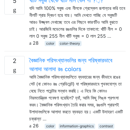
খাঁটি সবুজ থেকে খাঁটি নীল কেন গা ?়?
5
যদি আমি 100% সবুজ এবং নীলকে গ্রেস্কেল রূপান্তর করি তবে
নীলটি প্রায় দ্বিগুণ হয়ে যায়। আমি দেখতে পাচ্ছি যে সবুজটি
আরও উজ্জ্বল দেখাচ্ছে তবে এর পিছনে কারণটিও আমি বুঝতে
চাই। আরজিবি মডেলের রঙগুলির দিকে তাকানো: খাঁটি নীল = 0
লাল 0 সবুজ 255 নীল খাঁটি সবুজ = 0 লাল 255 …
28
color
color-theory
বৈজ্ঞানিক পরিসংখ্যানগুলির জন্য পরিষ্কারভাবে
2
আলাদা আলাদা রঙ colors
আমি বৈজ্ঞানিক পরিসংখ্যানগুলিতে ব্যবহারের জন্য কীভাবে রঙের
সেট (বা কোনও রঙ গ্রেডিয়েন্ট) যা পরিষ্কারভাবে পৃথকযোগ্য তা
বেছে নিতে পয়েন্টার সন্ধান করছি। এ নিয়ে কি কোনও
নিয়মতান্ত্রিক গবেষণা হয়েছিল? হ্যাঁ, আমি কিছু লিঙ্ক প্রশংসা
করব। বৈজ্ঞানিক পরিসংখ্যান তৈরি করার সময়, রঙগুলি প্রায়শই
উপাদানগুলিকে আলাদা করতে ব্যবহৃত হয়। একটি উদাহরণ একটি
চক্রান্ত …
26
color
information-graphics
contrast