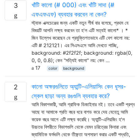
খাঁটি কালো (# 000) এবং খাঁটি সাদা (#
3
এফএফএফ) ব্যবহার করবেন না কেন?
স্ট্যাক এক্সচেঞ্জের জন্য একটি নতুন শীর্ষ বার বলেছে, প্রথম যে
বিষয়টি আপনি লক্ষ্য করবেন তা হ'ল এটি সত্যই কালো* । *
জিন উল্লেখ করেছেন যে প্রযুক্তিগতভাবে এটি বেশ কালো নয়:
এটি # 212121। এর সিএসএসে আমি দেখতে পাচ্ছি,
background: #2f2f2f; background: rgba(0,
0, 0, 0.8); কেন "সত্যিই কালো" নয়: কেন …
17
color
background
কালো অক্ষরগুলিতে অ্যান্টি-এলিয়াসিং কেন ধূসর-
2
স্কেল ছাড়া অন্য রঙগুলি ব্যবহার করে?
আমি বিকাশকারী, আমি গ্রাফিক ডিজাইনার নই। তবে একটি প্রশ্ন
আছে যা আমাকে প্রতি বছর ধরে বাগড করে দেয় যেহেতু আমি
কয়েক বছর আগে এটি লক্ষ্য করেছি। অ্যান্টি-এলিয়জিং হ'ল
উচ্চতর বিপরীতে বিভাগগুলি থেকে যেমন চরিত্রের কিনারা এবং
জ্যামিতিক ফর্মগুলি থেকে তীক্ষ্ণতা অপসারণ করার একটি পদ্ধতি,