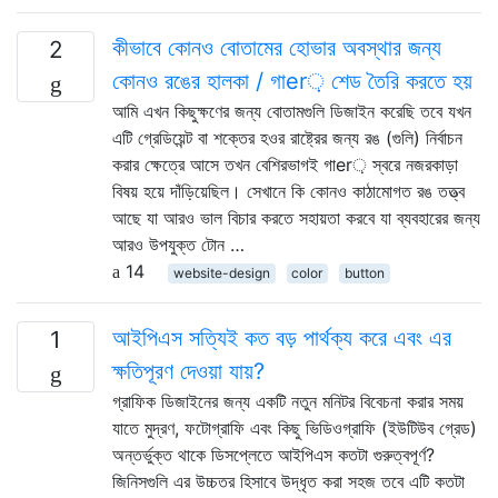
কীভাবে কোনও বোতামের হোভার অবস্থার জন্য
2
কোনও রঙের হালকা / গাer় শেড তৈরি করতে হয়
আমি এখন কিছুক্ষণের জন্য বোতামগুলি ডিজাইন করেছি তবে যখন
এটি গ্রেডিয়েন্ট বা শক্তের হওর রাষ্ট্রের জন্য রঙ (গুলি) নির্বাচন
করার ক্ষেত্রে আসে তখন বেশিরভাগই গাer় স্বরে নজরকাড়া
বিষয় হয়ে দাঁড়িয়েছিল। সেখানে কি কোনও কাঠামোগত রঙ তত্ত্ব
আছে যা আরও ভাল বিচার করতে সহায়তা করবে যা ব্যবহারের জন্য
আরও উপযুক্ত টোন …
14
website-design
color
button
আইপিএস সত্যিই কত বড় পার্থক্য করে এবং এর
1
ক্ষতিপূরণ দেওয়া যায়?
গ্রাফিক ডিজাইনের জন্য একটি নতুন মনিটর বিবেচনা করার সময়
যাতে মুদ্রণ, ফটোগ্রাফি এবং কিছু ভিডিওগ্রাফি (ইউটিউব গ্রেড)
অন্তর্ভুক্ত থাকে ডিসপ্লেতে আইপিএস কতটা গুরুত্বপূর্ণ?
জিনিসগুলি এর উচ্চতর হিসাবে উদ্ধৃত করা সহজ তবে এটি কতটা