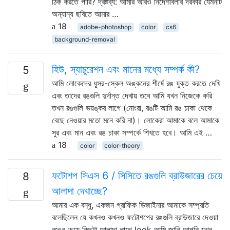
ঠিক করতে পারি? দ্রষ্টব্য: আমার আরও নির্দেশাবলীর দরকার যেমনটি
অন্যান্য ছবিতে আমার …
18
adobe-photoshop
color
cs6
background-removal
হিউ, স্যাচুরেশন এবং মানের মধ্যে সম্পর্ক কী?
5
আমি লোকেদের ধূসর-স্কেল অঙ্কনের শীর্ষে রঙ যুক্ত করতে দেখি
এবং তাদের রঙগুলি দুর্দান্ত দেখায় তবে আমি যখন নিজেকে করি
তখন রঙগুলি ভয়ঙ্কর লাগে (নোংরা, রঙটি আমি রঙ চাকা থেকে
বেছে নেওয়ার মতো মনে করি না)। লোকেরা আমাকে বলে আমাকে
সুর এবং মান এবং রঙ চাকা সম্পর্কে শিখতে হবে। আমি এই …
18
color
color-theory
ফটোশপ সিএস 6 / সিসিতে রঙগুলি ব্রাউজারের চেয়ে
8
আলাদা দেখাচ্ছে?
আমার এক বন্ধু, একজন গ্রাফিক ডিজাইনার আমাকে সম্প্রতি
বলেছিলেন যে কখনও কখনও ফটোশপের রঙগুলি ব্রাউজারে দেওয়া
রঙের চেয়ে কিছুটা আলাদা লাগে look আমি জানি আপনি যখন