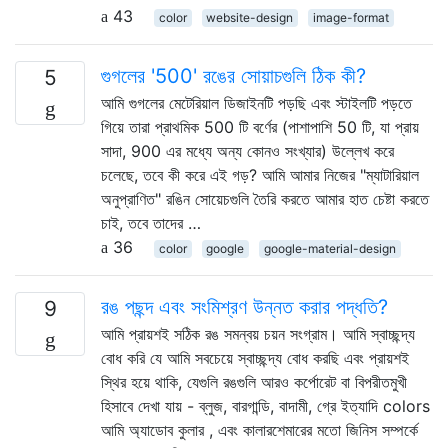
43
color
website-design
image-format
গুগলের '500' রঙের সোয়াচগুলি ঠিক কী?
5
আমি গুগলের মেটেরিয়াল ডিজাইনটি পড়ছি এবং স্টাইলটি পড়তে
গিয়ে তারা প্রাথমিক 500 টি বর্ণের (পাশাপাশি 50 টি, যা প্রায়
সাদা, 900 এর মধ্যে অন্য কোনও সংখ্যার) উল্লেখ করে
চলেছে, তবে কী করে এই গড়? আমি আমার নিজের "ম্যাটারিয়াল
অনুপ্রাণিত" রঙিন সোয়েচগুলি তৈরি করতে আমার হাত চেষ্টা করতে
চাই, তবে তাদের …
36
color
google
google-material-design
রঙ পছন্দ এবং সংমিশ্রণ উন্নত করার পদ্ধতি?
9
আমি প্রায়শই সঠিক রঙ সমন্বয় চয়ন সংগ্রাম। আমি স্বাচ্ছন্দ্য
বোধ করি যে আমি সবচেয়ে স্বাচ্ছন্দ্য বোধ করছি এবং প্রায়শই
স্থির হয়ে থাকি, যেগুলি রঙগুলি আরও কর্পোরেট বা বিপরীতমুখী
হিসাবে দেখা যায় - ব্লুজ, বারগান্ডি, বাদামী, গ্রে ইত্যাদি colors
আমি অ্যাডোব কুলার , এবং কালারশেমারের মতো জিনিস সম্পর্কে