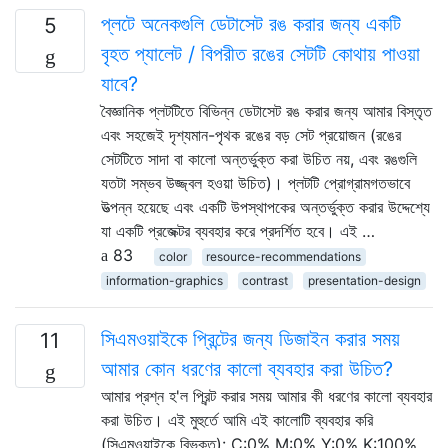
প্লটে অনেকগুলি ডেটাসেট রঙ করার জন্য একটি
5
বৃহত প্যালেট / বিপরীত রঙের সেটটি কোথায় পাওয়া
যাবে?
বৈজ্ঞানিক প্লটটিতে বিভিন্ন ডেটাসেট রঙ করার জন্য আমার বিস্তৃত
এবং সহজেই দৃশ্যমান-পৃথক রঙের বড় সেট প্রয়োজন (রঙের
সেটটিতে সাদা বা কালো অন্তর্ভুক্ত করা উচিত নয়, এবং রঙগুলি
যতটা সম্ভব উজ্জ্বল হওয়া উচিত)। প্লটটি প্রোগ্রামগতভাবে
উত্পন্ন হয়েছে এবং একটি উপস্থাপকের অন্তর্ভুক্ত করার উদ্দেশ্যে
যা একটি প্রজেক্টর ব্যবহার করে প্রদর্শিত হবে। এই …
83
color
resource-recommendations
information-graphics
contrast
presentation-design
সিএমওয়াইকে প্রিন্টের জন্য ডিজাইন করার সময়
11
আমার কোন ধরণের কালো ব্যবহার করা উচিত?
আমার প্রশ্ন হ'ল প্রিন্ট করার সময় আমার কী ধরণের কালো ব্যবহার
করা উচিত। এই মুহুর্তে আমি এই কালোটি ব্যবহার করি
(সিএমওয়াইকে বিভক্ত): C:0% M:0% Y:0% K:100%