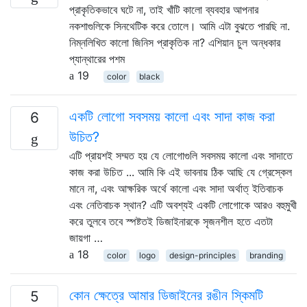
প্রাকৃতিকভাবে ঘটে না, তাই খাঁটি কালো ব্যবহার আপনার
নকশাগুলিকে সিনথেটিক করে তোলে। আমি এটা বুঝতে পারছি না.
নিম্নলিখিত কালো জিনিস প্রাকৃতিক না? এশিয়ান চুল অন্ধকার
প্যান্থারের পশম
19
color
black
একটি লোগো সবসময় কালো এবং সাদা কাজ করা
6
উচিত?
এটি প্রায়শই সম্মত হয় যে লোগোগুলি সবসময় কালো এবং সাদাতে
কাজ করা উচিত ... আমি কি এই ভাবনায় ঠিক আছি যে গ্রেস্কেল
মানে না, এবং আক্ষরিক অর্থে কালো এবং সাদা অর্থাত্ ইতিবাচক
এবং নেতিবাচক স্থান? এটি অবশ্যই একটি লোগোকে আরও বহুমুখী
করে তুলবে তবে স্পষ্টতই ডিজাইনারকে সৃজনশীল হতে এতটা
জায়গা …
18
color
logo
design-principles
branding
কোন ক্ষেত্রে আমার ডিজাইনের রঙীন স্কিমটি
5