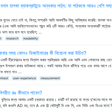
বনাম হালকা ব্যাকগ্রাউন্ডে অন্ধকার পাঠ্য: যা পাঠককে আরও বেশি সময
যুদ্ধে যেতে চাই না, কিন্তু সম্প্রতি আমি আকর্ষণীয় কিছু আবিষ্কার করেছি: হালকা অ
 (এবং আমি ব্যক্তিগতভাবেও পছন্দ করি এটি আরও বেশি), অন্ধকার অন্ধকারটি পাঠ্যের
আরও ভাল করে বলে মনে হয়েছিল; …
t
research
readability
রী রাখার সময় কোনও ডিজাইনারের কী বিবেচনা করা উচিত?
ে একটি ট্রিফোল্ডের জন্য বিন্যাস করার প্রক্রিয়ায় আছি এবং আমি এমন লোকদের কাছ থেক
অনুরূপ উপকরণ রাখার অভিজ্ঞতা আছে। সবাই আমার দিকে ঝাঁপিয়ে পড়ে এবং বলার আগে যে
 আমাকে বলতে দাও …
ntrast
user-experience
measurement
বিপরীত রঙ কীভাবে পাবেন?
 যুক্তির জন্য আমার একটি চক্রান্ত রয়েছে। চারটি বর্ণ রয়েছে যা অন্য দু'জনের সাথে স
প, যদি রংগুলি AD হয়, তবে A এবং B মোটামুটি বি এবং সি, এবং সিডি এবং ডিএর মতো 