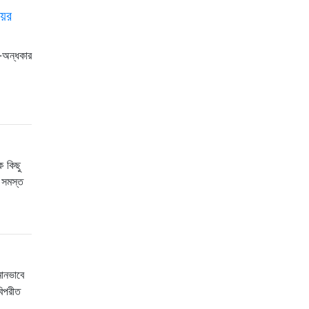
়ের
ন-অন্ধকার
ে কিছু
 সমস্ত
মানভাবে
বিপরীত