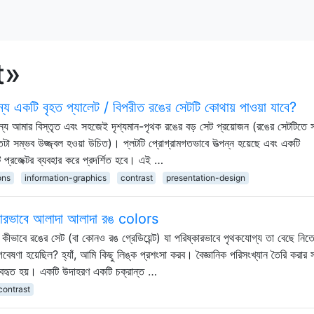
t»
য একটি বৃহত প্যালেট / বিপরীত রঙের সেটটি কোথায় পাওয়া যাবে?
জন্য আমার বিস্তৃত এবং সহজেই দৃশ্যমান-পৃথক রঙের বড় সেট প্রয়োজন (রঙের সেটটিতে স
তটা সম্ভব উজ্জ্বল হওয়া উচিত)। প্লটটি প্রোগ্রামগতভাবে উত্পন্ন হয়েছে এবং একটি
ি প্রজেক্টর ব্যবহার করে প্রদর্শিত হবে। এই …
ons
information-graphics
contrast
presentation-design
িষ্কারভাবে আলাদা আলাদা রঙ colors
 কীভাবে রঙের সেট (বা কোনও রঙ গ্রেডিয়েন্ট) যা পরিষ্কারভাবে পৃথকযোগ্য তা বেছে নিতে প
গবেষণা হয়েছিল? হ্যাঁ, আমি কিছু লিঙ্ক প্রশংসা করব। বৈজ্ঞানিক পরিসংখ্যান তৈরি করার স
্যবহৃত হয়। একটি উদাহরণ একটি চক্রান্ত …
contrast