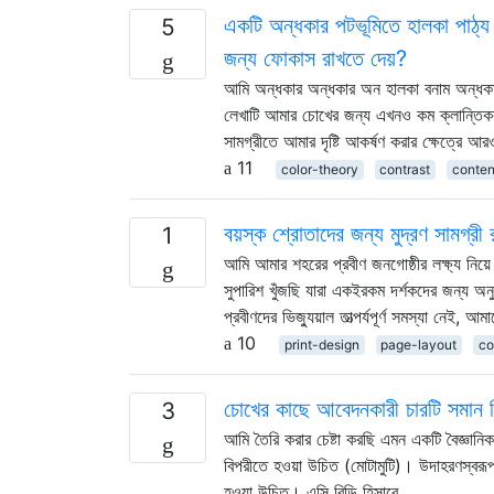
একটি অন্ধকার পটভূমিতে হালকা পাঠ্য 
5
জন্য ফোকাস রাখতে দেয়?
আমি অন্ধকার অন্ধকার অন হালকা বনাম অন্ধকার 
লেখাটি আমার চোখের জন্য এখনও কম ক্লান্তিকর
সামগ্রীতে আমার দৃষ্টি আকর্ষণ করার ক্ষেত্রে 
11
color-theory
contrast
conten
বয়স্ক শ্রোতাদের জন্য মুদ্রণ সামগ্
1
আমি আমার শহরের প্রবীণ জনগোষ্ঠীর লক্ষ্য নিয়
সুপারিশ খুঁজছি যারা একইরকম দর্শকদের জন্য 
প্রবীণদের ভিজ্যুয়াল তাত্পর্যপূর্ণ সমস্যা নেই,
10
print-design
page-layout
co
চোখের কাছে আবেদনকারী চারটি সমান 
3
আমি তৈরি করার চেষ্টা করছি এমন একটি বৈজ্ঞানিক
বিপরীতে হওয়া উচিত (মোটামুটি)। উদাহরণস্বরূ
হওয়া উচিত। এসি বিডি হিসাবে …