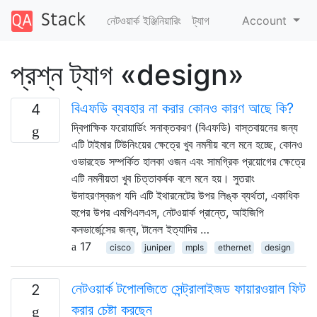
নেটওয়ার্ক ইঞ্জিনিয়ারিং
ট্যাগ
Account
প্রশ্ন ট্যাগ «design»
বিএফডি ব্যবহার না করার কোনও কারণ আছে কি?
4
দ্বিপাক্ষিক ফরোয়ার্ডিং সনাক্তকরণ (বিএফডি) বাস্তবায়নের জন্য
এটি টাইমার টিউনিংয়ের ক্ষেত্রে খুব নমনীয় বলে মনে হচ্ছে, কোনও
ওভারহেড সম্পর্কিত হালকা ওজন এবং সামগ্রিক প্রয়োগের ক্ষেত্রে
এটি নমনীয়তা খুব চিত্তাকর্ষক বলে মনে হয়। সুতরাং
উদাহরণস্বরূপ যদি এটি ইথারনেটের উপর লিঙ্ক ব্যর্থতা, একাধিক
হুপের উপর এমপিএলএস, নেটওয়ার্ক প্রান্তে, আইজিপি
কনভার্জেন্সের জন্য, টানেল ইত্যাদির …
17
cisco
juniper
mpls
ethernet
design
নেটওয়ার্ক টপোলজিতে সেন্ট্রালাইজড ফায়ারওয়াল ফিট
2
করার চেষ্টা করছেন