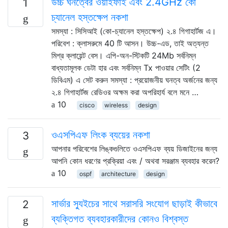
উচ্চ ঘনত্বের ওয়াইফাই এবং 2.4GHz কো
1
চ্যানেল হস্তক্ষেপ নকশা
সমস্যা : সিসিআই (কো-চ্যানেল হস্তক্ষেপ) ২.৪ গিগাহার্টজ এ।
পরিবেশ : ক্লাসরুমে 40 টি আসন। উচ্চ-এড, তাই অত্যন্ত
মিশ্র ক্লায়েন্ট বেস। এপি-অন-স্টিকটি 24Mb সর্বনিম্ন
বাধ্যতামূলক ডেটা হার এবং সর্বনিম্ন Tx পাওয়ার সেটিং (2
ডিবিএম) এ সেট করুন সমস্যা : প্রয়োজনীয় ঘনত্ব অর্জনের জন্য
২.৪ গিগাহার্টজ রেডিওর অক্ষম করা অপরিহার্য বলে মনে …
10
cisco
wireless
design
ওএসপিএফ লিংক ব্যয়ের নকশা
3
আপনার পরিবেশের লিঙ্কগুলিতে ওএসপিএফ ব্যয় ডিজাইনের জন্য
আপনি কোন ধরণের প্রক্রিয়া এবং / অথবা সরঞ্জাম ব্যবহার করেন?
10
ospf
architecture
design
সার্ভার স্যুইচের সাথে সরাসরি সংযোগ ছাড়াই কীভাবে
2
ব্যক্তিগত ব্যবহারকারীদের কোনও বিশ্বস্ত