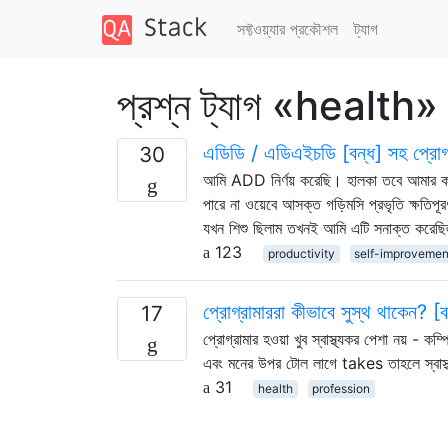
সফ্টওয়্যার প্রকৌশল
ট্যাগ
প্রশ্ন ট্যাগ «health»
এডিডি / এডিএইচডি [বন্ধ] সহ প্রোগ্
30
আমি ADD নির্ণয় করেছি। হালকা তবে আমার কা
পারে না ওয়েবে আসক্ত গড়িমসি প্রভৃতি ক্ষত
যখন শিশু ছিলাম তখনই আমি এটি সনাক্ত করেছি
123
productivity
self-improvemen
প্রোগ্রামাররা কীভাবে সুস্থ থাকেন? [ব
17
প্রোগ্রামার হওয়া খুব স্বাস্থ্যকর পেশা নয় - ক
এবং মনের উপর টোল লাগে takes তাহলে স্বাস্থ্
31
health
profession