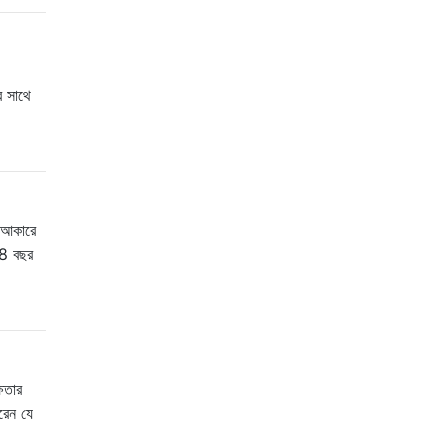
র সাথে
ন আকারে
। 8 বছর
্ষতার
রেন যে