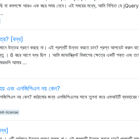
 করছি যা কমপক্ষে আরও এক বছর সময় নেবে। এই সময়ের মধ্যে, আমি নিশ্চিত যে jQuery
 …
পত্র? [বন্ধ]
তমানে উত্তর গ্রহণ করছে না। এই প্রশ্নটি উন্নত করতে চান? প্রশ্ন আপডেট করুন যা
িষয়বস্তু । 6 বছর আগে বন্ধ ছিল । আমি জাভাস্ক্রিপ্ট বিকাশের ক্ষেত্রে একটি শক্ত এবং তব
বিষয়গুলি আমার …
 হয় এবং এলজিপিএল নয় কেন?
 এলজিপিএল নয় কেন? কাঠামোর জন্য এলজিপিএলের সাথে তুলনা করে এমআইটি ব্যবহারের স
mit-license
বন্ধ]
 । এটি বর্তমানে উত্তর গ্রহণ করছে না। এই প্রশ্নটি উন্নত করতে চান? প্রশ্নটি 