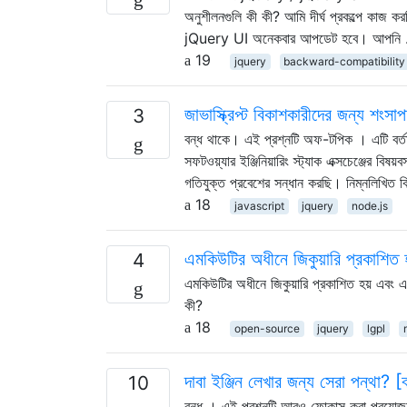
অনুশীলনগুলি কী কী? আমি দীর্ঘ প্রকল্পে কাজ
jQuery UI অনেকবার আপডেট হবে। আপনি
19
jquery
backward-compatibility
জাভাস্ক্রিপ্ট বিকাশকারীদের জন্য শংসা
3
বন্ধ থাকে। এই প্রশ্নটি অফ-টপিক । এটি বর্
সফটওয়্যার ইঞ্জিনিয়ারিং স্ট্যাক এক্সচেঞ্জের ব
গতিযুক্ত প্রবেশের সন্ধান করছি। নিম্নলিখিত 
18
javascript
jquery
node.js
এমকিউটির অধীনে জিকুয়ারি প্রকাশিত
4
এমকিউটির অধীনে জিকুয়ারি প্রকাশিত হয় এবং
কী?
18
open-source
jquery
lgpl
দাবা ইঞ্জিন লেখার জন্য সেরা পন্থা? [
10
বন্ধ । এই প্রশ্নটি আরও ফোকাস করা প্রয়োজন