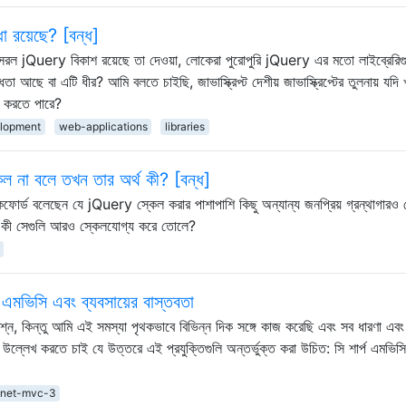
িধা রয়েছে? [বন্ধ]
 কী সরল jQuery বিকাশ রয়েছে তা দেওয়া, লোকেরা পুরোপুরি jQuery এর মতো লাইব্রেরিগ
আছে বা এটি ধীর? আমি বলতে চাইছি, জাভাস্ক্রিপ্ট দেশীয় জাভাস্ক্রিপ্টের তুলনায় যদি
ার করতে পারে?
lopment
web-applications
libraries
 না বলে তখন তার অর্থ কী? [বন্ধ]
ফোর্ড বলেছেন যে jQuery স্কেল করার পাশাপাশি কিছু অন্যান্য জনপ্রিয় গ্রন্থাগারও
ুলি কী সেগুলি আরও স্কেলযোগ্য করে তোলে?
তিক এমভিসি এবং ব্যবসায়ের বাস্তবতা
শ্ন, কিন্তু আমি এই সমস্যা পৃথকভাবে বিভিন্ন দিক সঙ্গে কাজ করেছি এবং সব ধারণা এবং
ল্লেখ করতে চাই যে উত্তরে এই প্রযুক্তিগুলি অন্তর্ভুক্ত করা উচিত: সি শার্প এমভিসি
.net-mvc-3