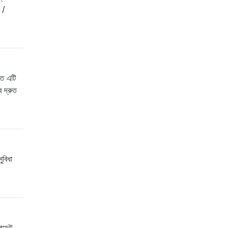
 /
তে এটি
ে দ্রুত
ুবিধা
আপডেট