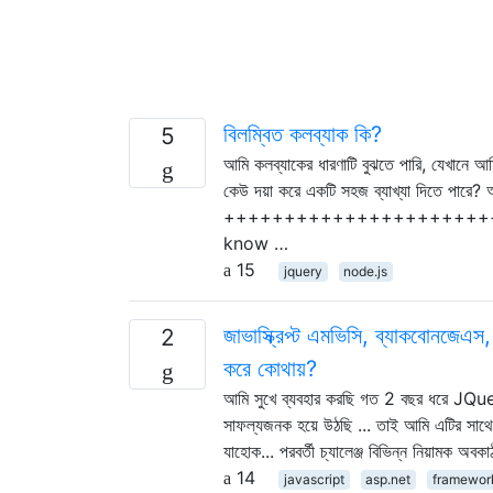
বিলম্বিত কলব্যাক কি?
5
আমি কলব্যাকের ধারণাটি বুঝতে পারি, যেখানে 
কেউ দয়া করে একটি সহজ ব্যাখ্যা দিতে পারে? আ
++++++++++++++++++++++
know …
15
jquery
node.js
জাভাস্ক্রিপ্ট এমভিসি, ব্যাকবোনজেএ
2
করে কোথায়?
আমি সুখে ব্যবহার করছি গত 2 বছর ধরে JQuery 
সাফল্যজনক হয়ে উঠছি ... তাই আমি এটির সাথে খ
যাহোক... পরবর্তী চ্যালেঞ্জ বিভিন্ন নিয়ামক
14
javascript
asp.net
framewor