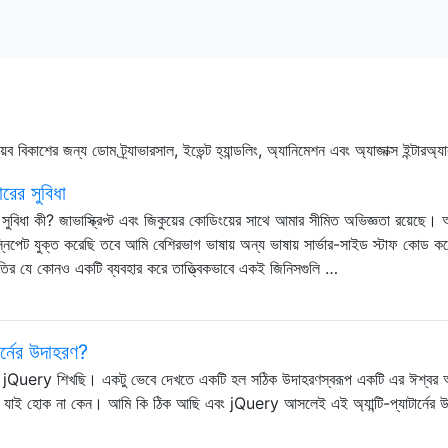
েব বিকাশের জন্য ডোম ট্র্যাভারসাল, ইভেন্ট হ্যান্ডলিং, অ্যানিমেশন এবং অ্যাজাক্স ইন্টারঅ
ারের সুবিধা
রের সুবিধা কী? জাভাস্ক্রিপ্ট এবং জিকুয়ের কোডিংয়ের সাথে আমার সীমিত অভিজ্ঞতা রয়েছে।
স্নিপেট যুক্ত করেছি তবে আমি বেশিরভাগ ভাষায় অন্য ভাষায় সার্ভার-সাইড স্টাফ কোড ক
তির যে কোনও একটি ব্যবহার করে তাত্ত্বিকভাবে একই জিনিসগুলি …
র্নের উদাহরণ?
 jQuery শিখছি। একটু ভেবে দেখতে একটি হল সঠিক উদাহরণস্বরূপ একটি এর ঈশ্বর অ
য় , যাই হোক না কেন। আমি কি ঠিক আছি এবং jQuery আসলেই এই অ্যান্টি-প্যাটার্নের 