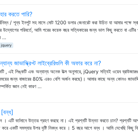
বহার করতে পারি?
বনিম্ন / শূন্য ইনপুট সহ মাসে মোট 1200 ডলার জেনারেট করা উচিত যা আমার পক্ষে স্বাচ্ছ
়ের উদ্যোগের পরিবর্তে, আমি পরের কয়েক বছর সত্যিকারের জন্য ভাল কিছু করতে বা এটির 
মি …
jquery
ন্য জাভাস্ক্রিপ্ট লাইব্রেরিগুলি কী অফার করে না?
কটি , এই লিঙ্কটি এবং অন্যান্য অনেক উত্স অনুসারে, jQuery সত্যিই ওয়েব ব্রাউজারগু
সময়ের জন্য বাজারের 80% এরও বেশি অর্জন করছে)। আমার কাছে অন্য কোনও জাভাস্ক্র
পর্কিত জ্ঞান নেই কারণ …
 [বন্ধ]
 । এটি বর্তমানে উত্তর গ্রহণ করছে না। এই প্রশ্নটি উন্নত করতে চান? প্রশ্নটি 
া করে একটি সমস্যার উপর দৃষ্টি নিবদ্ধ করে । 5 বছর আগে বন্ধ । আমি দেখেছি কিছু বি