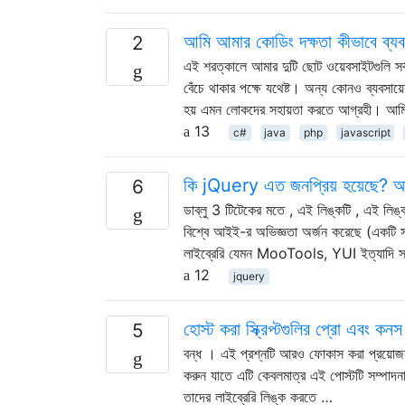
আমি আমার কোডিং দক্ষতা কীভাবে ব্য
2
এই শরত্কালে আমার দুটি ছোট ওয়েবসাইটগুলি সর্
বেঁচে থাকার পক্ষে যথেষ্ট। অন্য কোনও ব্যবসায
হয় এমন লোকদের সহায়তা করতে আগ্রহী। আ
13
c#
java
php
javascript
কি jQuery এত জনপ্রিয় হয়েছে? অন্যা
6
ডাব্লু 3 টিটেকের মতে , এই লিঙ্কটি , এই লিঙ্
বিশ্বে আইই-র অভিজ্ঞতা অর্জন করেছে (একটি 
লাইব্রেরি যেমন MooTools, YUI ইত্যাদি সম্
12
jquery
হোস্ট করা স্ক্রিপ্টগুলির প্রো এবং কনস
5
বন্ধ । এই প্রশ্নটি আরও ফোকাস করা প্রয়োজন
করুন যাতে এটি কেবলমাত্র এই পোস্টটি সম্পাদন
তাদের লাইব্রেরি লিঙ্ক করতে …