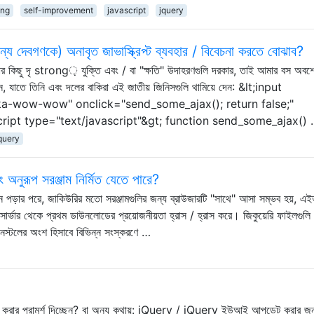
ing
self-improvement
javascript
jquery
য দেবগণকে) অনাবৃত জাভাস্ক্রিপ্ট ব্যবহার / বিবেচনা করতে বোঝাব?
র কিছু দৃ strong় যুক্তি এবং / বা "ক্ষতি" উদাহরণগুলি দরকার, তাই আমার বস অবশ
রবেন, যাতে তিনি এবং দলের বাকিরা এই জাতীয় জিনিসগুলি থামিয়ে দেন: &lt;input
a-wow-wow" onclick="send_some_ajax(); return false;"
;script type="text/javascript"&gt; function send_some_ajax()
query
নুরূপ সরঞ্জাম নির্মিত যেতে পারে?
শ্ন পড়ার পরে, জাকিউরির মতো সরঞ্জামগুলির জন্য ব্রাউজারটি "সাথে" আসা সম্ভব হয়, এই
র্ভার থেকে প্রথম ডাউনলোডের প্রয়োজনীয়তা হ্রাস / হ্রাস করে। জিকুয়েরি ফাইলগুলি
স্টলের অংশ হিসাবে বিভিন্ন সংস্করণে …
র পরামর্শ দিচ্ছেন? বা অন্য কথায়: jQuery / jQuery ইউআই আপডেট করার জন্