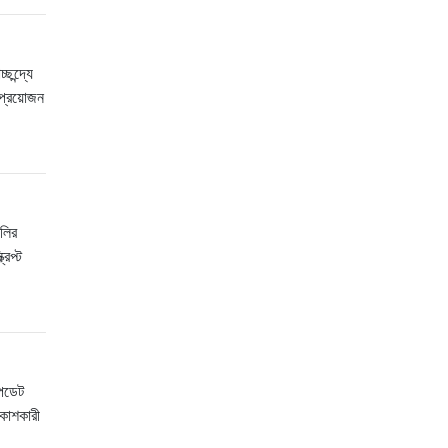
ন্দ্যে
প্রয়োজন
লির
িপ্ট
আপডেট
কাশকারী