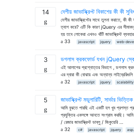
দেশীয় জাভাস্ক্রিপ্ট বিকাশের কী কী সুব
14
দেশীয় জাভাস্ক্রিপ্টের সাথে তুলনা করাতে, কী
ত্যাগ করে? এটি কি কারণ jQuery এর সীমাবদ্ধতা 
হয় তবে লোকেরা এখনও খাঁটি জাভাস্ক্রিপ্ট ব্যবহ
33
javascript
jquery
web-deve
ডগলাস ক্রকফোর্ড যখন jQuery স্কেল
3
এই আলাপের প্রশ্নোত্তর বিভাগে , ডগলাস ক্রক
এর দ্বারা কী বোঝায় এবং অন্যান্য লাইব্রেরিগ
32
javascript
jquery
scalability
জাভাস্ক্রিপ্ট মডুলারিটি, সার্ভার ভিত্
5
আমি বুঝতে পারছি এই একটি হল খুব প্রশস্ত প্র
প্রযুক্তির একসঙ্গে আনতে সংগ্রাম করছি। আমি উ
/ রেজার জাভাস্ক্রিপ্ট ডাব্লু / জিকুয়েরি …
32
c#
javascript
jquery
asp