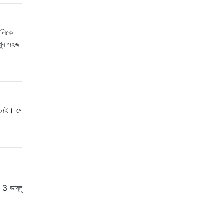
ুলিকে
 খুব সহজ
 নেই। সে
 3 ডাব্লু