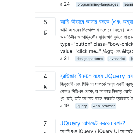
24
programming-languages
learn
আমি কীভাবে আমার বসকে (এবং অন্যান্
5
আমি আমাদের ডিভেলিপার্স দলে বেশ নতুন। আমা
অবনতিহীন জাভাস্ক্রিপ্টের সুবিধাগুলি বুঝতে পা
type="button" class="bow-chick
value="click me..." /&gt; এবং &lt
21
design-patterns
javascript
j
ব্রাউজার ইনস্টল মধ্যে JQuery এবং অ
4
জিকুয়েরি এবং সিডিএন সম্পর্কে অন্য একটি প্র
কোনও সিডিএন থেকে, বা আপনার নিজস্ব হোস্ট সা
খুব ছোট, তাই আপনার কাছে সহজেই ব্রাউজার ইন
19
jquery
web-browser
JQuery আপডেট করবেন কখন?
7
আপনি যখন jQuery / jQuery UI আপডেট করা