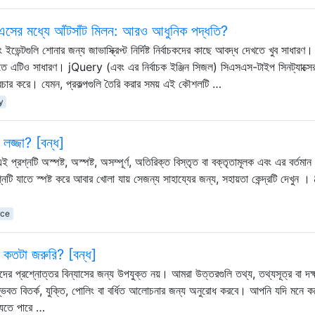
সএসের মধ্যে আঁটসাঁট মিলন: আরও আধুনিক পদ্ধতি?
ভেন্টগুলি শোনার জন্য জাভাস্ক্রিপ্ট নির্দিষ্ট নির্বাচকদের কাছে আবদ্ধ দেখতে খুব সাধারণ।
দেখতে এটিও সাধারণ। jQuery (এবং এর নির্বাচক ইঞ্জিন সিজল) সিএসএস-টাইপ সিনট্যাক্সে
প্রচার করে। যেমন, প্রকল্পগুলি তৈরি করার সময় এই কৌশলটি …
y
লজ্জা? [বন্ধ]
 প্রশ্নটি অস্পষ্ট, অস্পষ্ট, অসম্পূর্ণ, অতিরিক্ত বিস্তৃত বা বক্তৃতামূলক এবং এর বর্তমা
্নটি যাতে স্পষ্ট করে আবার খোলা যায় সেজন্য সাহায্যের জন্য, সহায়তা কেন্দ্রটি দেখুন 
ce
 কতটা জরুরি? [বন্ধ]
মাদের প্রশ্নোত্তর বিন্যাসের জন্য উপযুক্ত নয়। আমরা উত্তরগুলি তথ্য, তথ্যসূত্র বা দক
সম্ভবত বিতর্ক, যুক্তি, পোলিং বা বর্ধিত আলোচনার জন্য অনুরোধ করবে। আপনি যদি মনে ক
যেতে পারে …