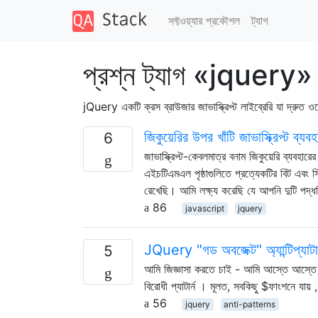
সফ্টওয়্যার প্রকৌশল
ট্যাগ
প্রশ্ন ট্যাগ «jquery»
jQuery একটি ক্রস ব্রাউজার জাভাস্ক্রিপ্ট লাইব্রেরি যা দ্রুত ওয়
জিকুয়েরির উপর খাঁটি জাভাস্ক্রিপ্ট ব্যবহ
6
জাভাস্ক্রিপ্ট-কেবলমাত্র বনাম জিকুয়েরি ব্যবহা
এইচটিএমএল পৃষ্ঠাগুলিতে প্রত্যেকটির বিট এবং 
রেখেছি। আমি লক্ষ্য করেছি যে আপনি দুটি পদ্ধ
86
javascript
jquery
JQuery "গড অবজেক্ট" অ্যান্টিপ্যাটা
5
আমি জিজ্ঞাসা করতে চাই - আমি আস্তে আস্তে
বিরোধী প্যাটার্ন । মূলত, সবকিছু $ফাংশনে যা
56
jquery
anti-patterns