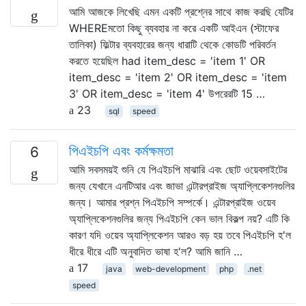
আমি আজকে লিখেছি এমন একটি প্রশ্নের সাথে কাজ করছি যেটির
WHEREমতো কিছু ব্যবহার না করে একটি আইএন (স্টাফের
তালিকা) ফিল্টার ব্যবহারের জন্য ধারাটি থেকে কোডটি পরিবর্তন
করতে হয়েছিল had item_desc = 'item 1' OR
item_desc = 'item 2' OR item_desc = 'item
3' OR item_desc = 'item 4' উপরেরটি 15 …
23
sql
speed
পিএইচপি এবং কর্মক্ষমতা
6
আমি সবসময়ই শুনি যে পিএইচপি মাঝারি এবং ছোট ওয়েবসাইটের
জন্য যেখানে এনটিআর এবং জাভা এন্টারপ্রাইজ অ্যাপ্লিকেশনগুলির
জন্য। আমার প্রশ্ন পিএইচপি সম্পর্কে। এন্টারপ্রাইজ ওয়েব
অ্যাপ্লিকেশনগুলির জন্য পিএইচপি কেন ভাল বিকল্প নয়? এটি কি
কারণ যদি ওয়েব অ্যাপ্লিকেশন আরও বড় হয় তবে পিএইচপি হ'ল
ধীরে ধীরে এটি অনুবাদিত ভাষা হ'ল? আমি জানি …
17
java
web-development
php
.net
speed