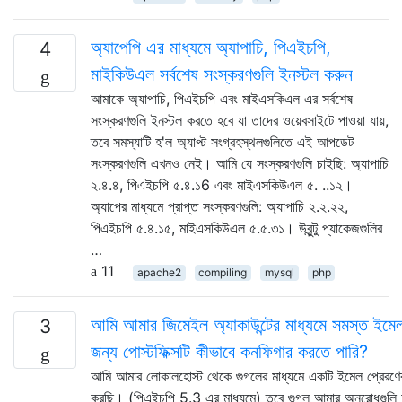
অ্যাপেপি এর মাধ্যমে অ্যাপাচি, পিএইচপি,
4
মাইকিউএল সর্বশেষ সংস্করণগুলি ইনস্টল করুন
আমাকে অ্যাপাচি, পিএইচপি এবং মাইএসকিএল এর সর্বশেষ
সংস্করণগুলি ইনস্টল করতে হবে যা তাদের ওয়েবসাইটে পাওয়া যায়,
তবে সমস্যাটি হ'ল অ্যাপ্ট সংগ্রহস্থলগুলিতে এই আপডেট
সংস্করণগুলি এখনও নেই। আমি যে সংস্করণগুলি চাইছি: অ্যাপাচি
২.৪.৪, পিএইচপি ৫.৪.১6 এবং মাইএসকিউএল ৫. ..১২।
অ্যাপের মাধ্যমে প্রাপ্ত সংস্করণগুলি: অ্যাপাচি ২.২.২২,
পিএইচপি ৫.৪.১৫, মাইএসকিউএল ৫.৫.৩১। উবুন্টু প্যাকেজগুলির
…
11
apache2
compiling
mysql
php
আমি আমার জিমেইল অ্যাকাউন্টের মাধ্যমে সমস্ত ইমেল
3
জন্য পোস্টফিক্সটি কীভাবে কনফিগার করতে পারি?
আমি আমার লোকালহোস্ট থেকে গুগলের মাধ্যমে একটি ইমেল প্রেরণের 
করছি। (পিএইচপি 5.3 এর মাধ্যমে) তবে গুগল আমার অনুরোধগুলি 