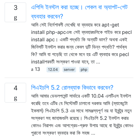
এপিসি ইনস্টল করা হচ্ছে। পেকল বা অ্যাপট-গেট
3
ব্যবহার করবেন?
আমি সেই নির্দেশাবলী দেখেছি যা ব্যবহার করে apt-get
install php-apcএবং সেই ব্যবহারগুলিকে গাইড করে pecl
install apc। একটি পদ্ধতি কি অন্যটি ভাল? অথবা একই
জিনিসটি ইনস্টল করার জন্য কেবল দুটি ভিন্ন পদ্ধতি? পার্থক্য
কি? আমি যা পড়েছি তা থেকে মনে হয় এটি ব্যবহার করে pecl
installপরবর্তী সংস্করণ পাওয়া যাবে, তা …
13
12.04
server
php
পিএইচপি 5.2 রোলব্যাক কিভাবে করবেন?
4
আমি আমার ডেভলপমেন্ট সার্ভারে একটি 10.04 এলটিএস ইনস্টল
করেছি তবে এটির যে সিস্টেমটি চালানো দরকার আমি (ম্যাজেন্টো
ইকমার্স) পিএইচপি 5.3 এর সাথে সামঞ্জস্যপূর্ণ নয় যা উবুন্টুর নতুন
সংস্করণ সহ জাহাজগুলি রয়েছে। পিএইচপি 5.2 ইনস্টল করার
কোনও নিরাপদ এবং আপগ্রেড-প্রুফ উপায় আছে বা উবুন্টুর কোনও
পুরানো সংস্করণ ব্যবহার করা কি সহজ …