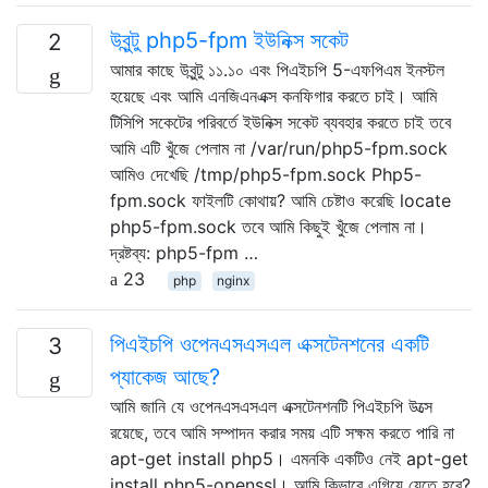
উবুন্টু php5-fpm ইউনিক্স সকেট
2
আমার কাছে উবুন্টু ১১.১০ এবং পিএইচপি 5-এফপিএম ইনস্টল
হয়েছে এবং আমি এনজিএনএক্স কনফিগার করতে চাই। আমি
টিসিপি সকেটের পরিবর্তে ইউনিক্স সকেট ব্যবহার করতে চাই তবে
আমি এটি খুঁজে পেলাম না /var/run/php5-fpm.sock
আমিও দেখেছি /tmp/php5-fpm.sock Php5-
fpm.sock ফাইলটি কোথায়? আমি চেষ্টাও করেছি locate
php5-fpm.sock তবে আমি কিছুই খুঁজে পেলাম না।
দ্রষ্টব্য: php5-fpm …
23
php
nginx
পিএইচপি ওপেনএসএসএল এক্সটেনশনের একটি
3
প্যাকেজ আছে?
আমি জানি যে ওপেনএসএসএল এক্সটেনশনটি পিএইচপি উত্সে
রয়েছে, তবে আমি সম্পাদন করার সময় এটি সক্ষম করতে পারি না
apt-get install php5। এমনকি একটিও নেই apt-get
install php5-openssl। আমি কিভাবে এগিয়ে যেতে হবে?