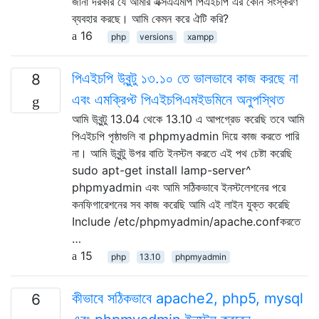
জানা দরকার যে আমার এক্সএএমপি পিএইচপি এর কোন সংস্করণ
ব্যবহার করছে। আমি কেমন করে ঐটি করি?
16
php
versions
xampp
পিএইচপি উবুন্টু ১৩.১০ তে ভালভাবে কাজ করছে না
8
এবং এমক্রিপ্ট পিএইচপিএমইডমিনে অনুপস্থিত
আমি উবুন্টু 13.04 থেকে 13.10 এ আপগ্রেড করেছি তবে আমি
পিএইচপি পৃষ্ঠাগুলি বা phpmyadmin দিয়ে কাজ করতে পারি
না। আমি উবুন্টু উপর বাতি ইনস্টল করতে এই পথ চেষ্টা করেছি
sudo apt-get install lamp-server^
phpmyadmin এবং আমি সঠিকভাবে ইনস্টলেশনের পরে
কনফিগারেশনের সব কাজ করেছি আমি এই লাইন যুক্ত করেছি
Include /etc/phpmyadmin/apache.confকরতে
…
15
php
13.10
phpmyadmin
কীভাবে সঠিকভাবে apache2, php5, mysql
6