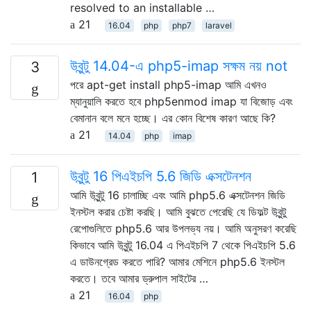
resolved to an installable …
21
16.04
php
php7
laravel
উবুন্টু 14.04-এ php5-imap সক্ষম নয় not
3
পরে apt-get install php5-imap আমি এখনও
ম্যানুয়ালি করতে হবে php5enmod imap যা বিজোড় এবং
বেমানান বলে মনে হচ্ছে। এর কোন বিশেষ কারণ আছে কি?
21
14.04
php
imap
উবুন্টু 16 পিএইচপি 5.6 জিডি এক্সটেনশন
1
আমি উবুন্টু 16 চালাচ্ছি এবং আমি php5.6 এক্সটেনশন জিডি
ইনস্টল করার চেষ্টা করছি। আমি বুঝতে পেরেছি যে ডিফল্ট উবুন্টু
রেপোগুলিতে php5.6 আর উপলভ্য নয়। আমি অনুসরণ করেছি
কিভাবে আমি উবুন্টু 16.04 এ পিএইচপি 7 থেকে পিএইচপি 5.6
এ ডাউনগ্রেড করতে পারি? আমার মেশিনে php5.6 ইনস্টল
করতে। তবে আমার ড্রুপাল সাইটের …
21
16.04
php