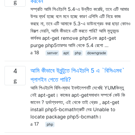
করবেন
সম্প্রতি আমি পিএইচপি 5.4-এ উন্নীত করেছি, তবে এটি আমার
উপর ব্যর্থ হচ্ছে বলে মনে হচ্ছে কারণ এপিসি এটি নিয়ে কাজ
করছে না, তবে এটি আমাকে 5.3-এ ডাউনগ্রেড করা ছাড়া কোনও
বিকল্প দেয়নি, আমি কীভাবে এটি করতে পারি? আমি মৃত্যুদন্ড
কার্যকর apt-get remove php5এবং apt-get
purge php5তারপর আমি থেকে 5.4 রেপো …
18
server
apt
php
downgrade
আমি কীভাবে উবুন্টুতে পিএইচপি 5 এ `বিসিএমথ`
4
প্লাগইন পেতে পারি?
আমি পিএইচপি বিসি-ম্যাথ ইনস্টলেশনটি দেখেছি YUMকিন্তু
নেই apt-get। কাজের apt-getসমাধান সম্পর্কে কেউ কি
জানেন ? দুর্ভাগ্যবশত, এই থেকে তাই থ্রেড , apt-get
install php5-bcmathত্রুটি দেয় Unable to
locate package php5-bcmath।
17
php