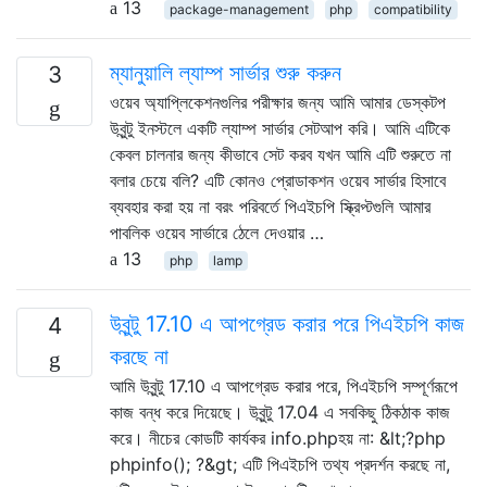
13
package-management
php
compatibility
ম্যানুয়ালি ল্যাম্প সার্ভার শুরু করুন
3
ওয়েব অ্যাপ্লিকেশনগুলির পরীক্ষার জন্য আমি আমার ডেস্কটপ
উবুন্টু ইনস্টলে একটি ল্যাম্প সার্ভার সেটআপ করি। আমি এটিকে
কেবল চালনার জন্য কীভাবে সেট করব যখন আমি এটি শুরুতে না
বলার চেয়ে বলি? এটি কোনও প্রোডাকশন ওয়েব সার্ভার হিসাবে
ব্যবহার করা হয় না বরং পরিবর্তে পিএইচপি স্ক্রিপ্টগুলি আমার
পাবলিক ওয়েব সার্ভারে ঠেলে দেওয়ার …
13
php
lamp
উবুন্টু 17.10 এ আপগ্রেড করার পরে পিএইচপি কাজ
4
করছে না
আমি উবুন্টু 17.10 এ আপগ্রেড করার পরে, পিএইচপি সম্পূর্ণরূপে
কাজ বন্ধ করে দিয়েছে। উবুন্টু 17.04 এ সবকিছু ঠিকঠাক কাজ
করে। নীচের কোডটি কার্যকর info.phpহয় না: &lt;?php
phpinfo(); ?&gt; এটি পিএইচপি তথ্য প্রদর্শন করছে না,