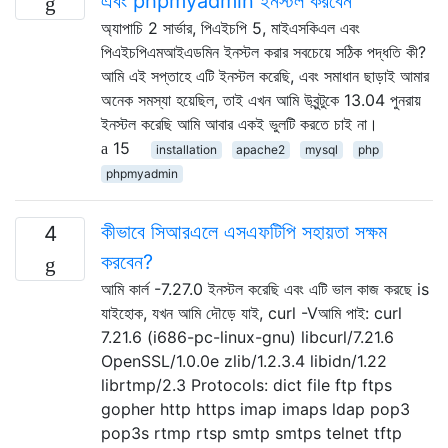
এবং phpmyadmin ইনস্টল করবেন
অ্যাপাচি 2 সার্ভার, পিএইচপি 5, মাইএসকিএল এবং
পিএইচপিএমআইএডমিন ইনস্টল করার সবচেয়ে সঠিক পদ্ধতি কী?
আমি এই সপ্তাহে এটি ইনস্টল করেছি, এবং সমাধান ছাড়াই আমার
অনেক সমস্যা হয়েছিল, তাই এখন আমি উবুন্টুকে 13.04 পুনরায়
ইনস্টল করেছি আমি আবার একই ভুলটি করতে চাই না।
15
installation
apache2
mysql
php
phpmyadmin
কীভাবে সিআরএলে এসএফটিপি সহায়তা সক্ষম
4
করবেন?
আমি কার্ল -7.27.0 ইনস্টল করেছি এবং এটি ভাল কাজ করছে is
যাইহোক, যখন আমি দৌড়ে যাই, curl -Vআমি পাই: curl
7.21.6 (i686-pc-linux-gnu) libcurl/7.21.6
OpenSSL/1.0.0e zlib/1.2.3.4 libidn/1.22
librtmp/2.3 Protocols: dict file ftp ftps
gopher http https imap imaps ldap pop3
pop3s rtmp rtsp smtp smtps telnet tftp