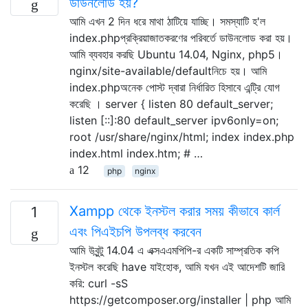
ডাউনলোড হয়?
আমি এখন 2 দিন ধরে মাথা ঠাটিয়ে যাচ্ছি। সমস্যাটি হ'ল
index.phpপ্রক্রিয়াজাতকরণের পরিবর্তে ডাউনলোড করা হয়।
আমি ব্যবহার করছি Ubuntu 14.04, Nginx, php5।
nginx/site-available/defaultনিচে হয়। আমি
index.phpঅনেক পোস্ট দ্বারা নির্ধারিত হিসাবে এন্ট্রি যোগ
করেছি । server { listen 80 default_server;
listen [::]:80 default_server ipv6only=on;
root /usr/share/nginx/html; index index.php
index.html index.htm; # …
12
php
nginx
Xampp থেকে ইনস্টল করার সময় কীভাবে কার্ল
1
এবং পিএইচপি উপলব্ধ করবেন
আমি উবুন্টু 14.04 এ এক্সএএমপিপি-র একটি সাম্প্রতিক কপি
ইনস্টল করেছি have যাইহোক, আমি যখন এই আদেশটি জারি
করি: curl -sS
https://getcomposer.org/installer | php আমি