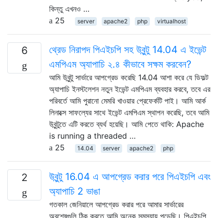
কিন্তু এখনও …
25
server
apache2
php
virtualhost
থ্রেড নিরাপদ পিএইচপি সহ উবুন্টু 14.04 এ ইভেন্ট
6
এমপিএম অ্যাপাচি ২.৪ কীভাবে সক্ষম করবেন?
আমি উবুন্টু সার্ভারে আপগ্রেড করেছি 14.04 আশা করে যে ডিফল্ট
অ্যাপাচি ইনস্টলেশন নতুন ইভেন্ট এমপিএম ব্যবহার করবে, তবে এর
পরিবর্তে আমি পুরানো মেমরি খাওয়ার প্রেফের্কটি পাই। আমি আর্ক
লিনাক্সে সাফল্যের সাথে ইভেন্ট এমপিএম স্থাপন করেছি, তবে আমি
উবুন্টুতে এটি করতে ব্যর্থ হয়েছি। আমি পেতে থাকি: Apache
is running a threaded …
25
14.04
server
apache2
php
উবুন্টু 16.04 এ আপগ্রেড করার পরে পিএইচপি এবং
2
অ্যাপাচি 2 ভাঙা
গতকাল জেনিয়ালে আপগ্রেড করার পরে আমার সার্ভারের
অবশেষগুলি ঠিক করতে আমি অনেক সমস্যায় পড়েছি। পিএইচপি