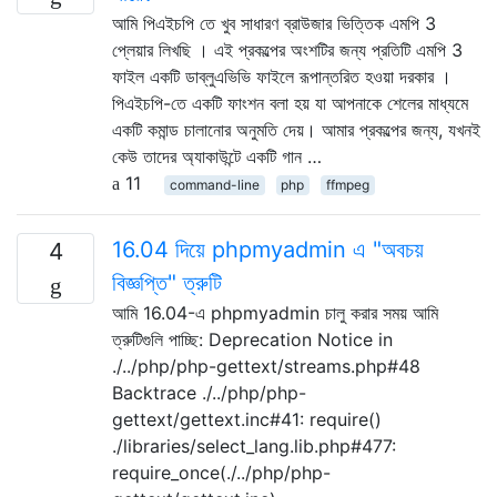
আমি পিএইচপি তে খুব সাধারণ ব্রাউজার ভিত্তিক এমপি 3
প্লেয়ার লিখছি । এই প্রকল্পের অংশটির জন্য প্রতিটি এমপি 3
ফাইল একটি ডাব্লুএভিভি ফাইলে রূপান্তরিত হওয়া দরকার ।
পিএইচপি-তে একটি ফাংশন বলা হয় যা আপনাকে শেলের মাধ্যমে
একটি কমান্ড চালানোর অনুমতি দেয়। আমার প্রকল্পের জন্য, যখনই
কেউ তাদের অ্যাকাউন্টে একটি গান …
11
command-line
php
ffmpeg
16.04 দিয়ে phpmyadmin এ "অবচয়
4
বিজ্ঞপ্তি" ত্রুটি
আমি 16.04-এ phpmyadmin চালু করার সময় আমি
ত্রুটিগুলি পাচ্ছি: Deprecation Notice in
./../php/php-gettext/streams.php#48
Backtrace ./../php/php-
gettext/gettext.inc#41: require()
./libraries/select_lang.lib.php#477:
require_once(./../php/php-