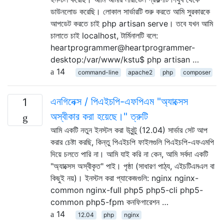
ডাউনলোড করেছি। লোকাল সার্ভারটি শুরু করতে আমি সুরকারকে
আপডেট করতে চাই php artisan serve। তবে যখন আমি
চালাতে চাই localhost, টার্মিনালটি বলে:
heartprogrammer@heartprogrammer-
desktop:/var/www/kstu$ php artisan …
14
command-line
apache2
php
composer
এনগিনেক্স / পিএইচপি-এফপিএম "অ্যাক্সেস
1
অস্বীকার করা হয়েছে।" ত্রুটি
আমি একটি নতুন ইনস্টল করা উবুন্টু (12.04) সার্ভার সেট আপ
করার চেষ্টা করছি, কিন্তু পিএইচপি ফাইলগুলি পিএইচপি-এফএমপি
দিয়ে চলতে পারি না। আমি যাই করি না কেন, আমি সর্বদা একটি
"অ্যাক্সেস অস্বীকৃত" পাই। পৃষ্ঠা (সাধারণ পাঠ্য, এইচটিএমএল বা
কিছুই নয়)। ইনস্টল করা প্যাকেজগুলি: nginx nginx-
common nginx-full php5 php5-cli php5-
common php5-fpm কনফিগারেশন …
14
12.04
php
nginx