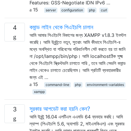
Features: GSS-Negotiate IDN IPv6 …
15
server
configuration
php
curl
কমান্ড লাইন থেকে পিএইচপি চালান
4
আমি আমার পিএইচপি বিকাশের জন্য XAMPP v1.8.3 ইনস্টল
করেছি। আমি উবুন্টুতে নতুন, সুতরাং আমি কীভাবে পিএইচপি-র
মধ্যে অবস্থিত যা পরিবেশের পরিবর্তনশীল সেট করতে হয় তা জানি
না /opt/lampp/bin/php। আমি localhostঠিক সূক্ষ্ম
থেকে পিএইচপি স্ক্রিপ্টগুলি চালাতে পারি , তবে আমি সেগুলি কমান্ড
লাইন থেকেও চালাতে চেয়েছিলাম। আমি প্রতিটি ব্যবহারকারীর
জন্য এই …
15
command-line
php
environment-variables
xampp
সুরকার আপডেট করা হয়নি কেন?
3
আমি উবুন্টু 16.04 এলটিএস এএমডি 64 ব্যবহার করছি। আমি
ল্যাম্প (পিএইচপি 5.6, অ্যাপাচি 2, মাইএসকিএল) এবং সুরকার
ইনস্টল করেছি। আমি আমার লারাভেল প্রকল্পটি গিথুব থেকে