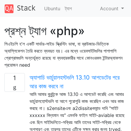
Ubuntu
ট্যাগ
Account
প্রশ্ন ট্যাগ «php»
পিএইচপি হ'ল একটি সার্ভার-সাইড স্ক্রিপ্টিং ভাষা, যা ব্রাউজার-ভিত্তিক
অ্যাপ্লিকেশন তৈরি করতে ব্যবহৃত হয়। এর মধ্যে ওয়েবসাইটগুলির পাশাপাশি
প্রোগ্রামগুলি অন্তর্ভুক্ত রয়েছে যা ব্যবহারকারীর সাথে কোনওরকম ইন্টারঅ্যাকশন
প্রয়োজন need
অ্যাপাচি ভার্চুয়ালহস্টগুলি 13.10 আপডেটের পরে
1
আর কাজ করবে না
আমি আমার কুবুন্টুকে আজ 13.10 এ আপডেট করেছি এবং আমার
ভার্চুয়ালহোস্টগুলি যা আগে পুরোপুরি কাজ করেছিল এখন আর কাজ
করছে না। s2ensiteএবং a2dissiteকমান্ড দাবি "সাইট
xxxxxx বিদ্যমান নয়" এমনকি ফাইল সাইট-aviable রয়েছে
এবং ছিল সাইটগুলিতে-সক্রিয় আমি তাদের সাইট-সক্রিয় থেকে
অপসারণ এবং তারপর তাদের এটিকে সক্ষম করার জন্য tryed,