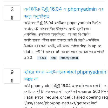
এমবিস্ট্রিং উবুন্টু 16.04 এ phpmyadmin এর
3
জন্য অনুপস্থিত
আমি যখন উবুন্টু 16.04 এলটিএসে phpmyadmin ইনস্টল
করেছি, এটি আমাকে নীচে উল্লিখিত একটি ত্রুটি দেয়।
এমবিস্ট্রিং এক্সটেনশন অনুপস্থিত। আপনার পিএইচপি
কনফিগারেশন পরীক্ষা করুন তারপরে আমি পিএইচপি-এমবিস্ট্রিং
ইনস্টল করার চেষ্টা করেছি, এটি বলছে mbstring is up to
date, কেউ কি আমাকে এই সমাধান করতে সহায়তা করতে পারে?
20
16.04
php
phpmyadmin
হারিয়ে যাওয়া এক্সটেনশনের কারণে phpmyadmin
9
করছে না
আমি phpmyadminউবুন্টু 16.04 এ ব্যবহার করতে চলেছি। তব
দেখায় যে পৃষ্ঠাটি কাজ করছে না। ত্রুটি লগ বলেerror 500 PH
Fatal error: require_once(): Failed opening re
'/usr/share/php/php-gettext/gettext.inc'