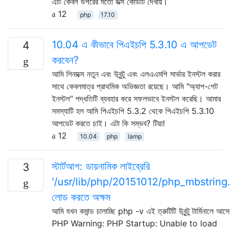
এটি কেবল উপরের মতো উত্স কোডটি দেখায়।
12
php
17.10
10.04 এ কীভাবে পিএইচপি 5.3.10 এ আপডেট
4
করবেন?
আমি লিনাক্সে নতুন এবং উবুন্টু এবং এলএএমপি সার্ভার ইনস্টল করার
সাথে কেবলমাত্র প্রাথমিক অভিজ্ঞতা রয়েছে। আমি "অ্যাপ-গেট
ইনস্টল" পদ্ধতিটি ব্যবহার করে সফলভাবে ইনস্টল করেছি। আমার
সমস্যাটি হল আমি পিএইচপি 5.3.2 থেকে পিএইচপি 5.3.10
আপডেট করতে চাই। এটা কি সম্ভব? টিয়া!
12
10.04
php
lamp
স্টার্টআপ: ডায়নামিক লাইব্রেরি
3
'/usr/lib/php/20151012/php_mbstring.
লোড করতে অক্ষম
আমি যখন কমান্ড চালাচ্ছি php -v এই ত্রুটিটি উবুন্টু টার্মিনালে আসে
PHP Warning: PHP Startup: Unable to load