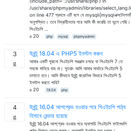
(include_path='.:/usr/share/php') in
/usr/share/phpmyadmin/libraries/select_lang.l
on line 477 প্রথমে এটি বলে যে mysqli|mysqlএক্সটেনশনট
অনুপস্থিত। তবে নিদ্রাহীনতার পরে আমি কী করেছি তা ভুলে গেছি
পিএইচপি …
20
php
mysql
phpmyadmin
উবুন্টু 18.04 এ PHP5 ইনস্টল করুন
3
আমার একটি পুরানো পিএইচপি সরঞ্জাম চলছে যা পিএইচপি 7 তে
সহজে মানিয়ে যায় না। সুতরাং আমি আমার সার্ভারে পিএইচপি 5
চালাতে হবে। আমি কীভাবে উবুন্টু বায়োনিক বিভারে পিএইচপি 5
ইনস্টল করতে পারি?
20
18.04
php
উবুন্টু 16.04 আপগ্রেড হওয়ার পরে পিএইচপি পাঠ্য
4
হিসাবে রেন্ডার হয়েছে
উবুন্টু 16.04 আপগ্রেড হওয়ার পরে অ্যাপাচি পিএইচপি ফাইলগুলি
পাঠ্য হিসাবে রেন্ডার করছে। অ্যাপাচি ইনস্টল হয়ে চলছে।