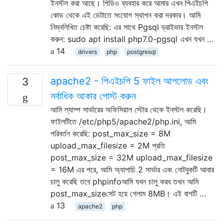
ইনস্টল করা আছে। পিডিও ব্যবহার করে আমার এখন পিএইচপি
কোড থেকে এই ডেটাতে সংযোগ স্থাপন করা দরকার। আমি
নিম্নলিখিত চেষ্টা করেছি: এর সাথে Pgsql ড্রাইভার ইনস্টল
করুন: sudo apt install php7.0-pgsql এখন যখন …
14
drivers
php
postgresql
apache2 - পিএইচপি 5 ফাইল আপলোড এবং
3
সর্বাধিক আকার পোস্ট করুন
আমি ল্যাম্প সার্ভারের অফিসিয়াল স্টোর থেকে ইনস্টল করেছি।
ফাইলটিতে /etc/php5/apache2/php.ini, আমি
পরিবর্তন করেছি: post_max_size = 8M
upload_max_filesize = 2M প্রতি
post_max_size = 32M upload_max_filesize
= 16M এর পরে, আমি অ্যাপাচি 2 সার্ভার এবং নোটবুকটি আবার
চালু করেছি তবে phpinfoআমি যখন চালু করব তখন আমি
post_max_sizeসেট হয়ে গেলাম 8MB। এই বাগটি …
13
apache2
php