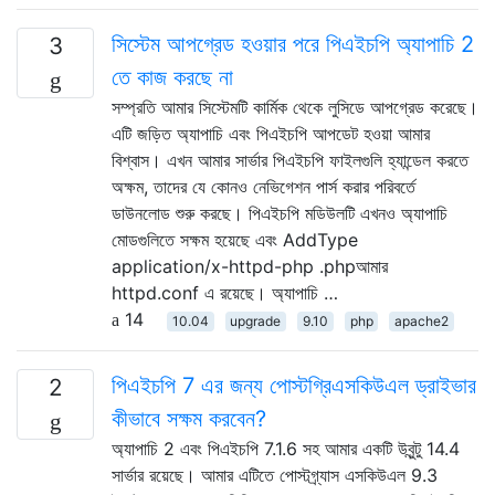
সিস্টেম আপগ্রেড হওয়ার পরে পিএইচপি অ্যাপাচি 2
3
তে কাজ করছে না
সম্প্রতি আমার সিস্টেমটি কার্মিক থেকে লুসিডে আপগ্রেড করেছে।
এটি জড়িত অ্যাপাচি এবং পিএইচপি আপডেট হওয়া আমার
বিশ্বাস। এখন আমার সার্ভার পিএইচপি ফাইলগুলি হ্যান্ডেল করতে
অক্ষম, তাদের যে কোনও নেভিগেশন পার্স করার পরিবর্তে
ডাউনলোড শুরু করছে। পিএইচপি মডিউলটি এখনও অ্যাপাচি
মোডগুলিতে সক্ষম হয়েছে এবং AddType
application/x-httpd-php .phpআমার
httpd.conf এ রয়েছে। অ্যাপাচি …
14
10.04
upgrade
9.10
php
apache2
পিএইচপি 7 এর জন্য পোস্টগ্রিএসকিউএল ড্রাইভার
2
কীভাবে সক্ষম করবেন?
অ্যাপাচি 2 এবং পিএইচপি 7.1.6 সহ আমার একটি উবুন্টু 14.4
সার্ভার রয়েছে। আমার এটিতে পোস্টগ্র্যাস এসকিউএল 9.3