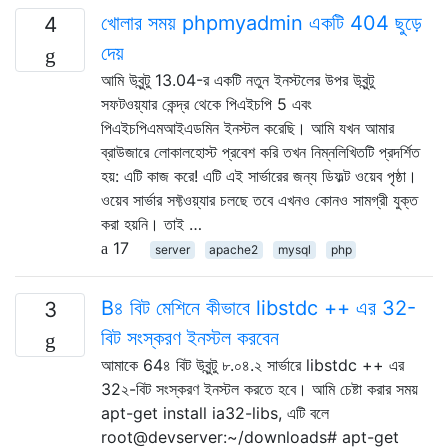
খোলার সময় phpmyadmin একটি 404 ছুড়ে
4
দেয়
আমি উবুন্টু 13.04-র একটি নতুন ইনস্টলের উপর উবুন্টু
সফটওয়্যার কেন্দ্র থেকে পিএইচপি 5 এবং
পিএইচপিএমআইএডমিন ইনস্টল করেছি। আমি যখন আমার
ব্রাউজারে লোকালহোস্ট প্রবেশ করি তখন নিম্নলিখিতটি প্রদর্শিত
হয়: এটি কাজ করে! এটি এই সার্ভারের জন্য ডিফল্ট ওয়েব পৃষ্ঠা।
ওয়েব সার্ভার সফ্টওয়্যার চলছে তবে এখনও কোনও সামগ্রী যুক্ত
করা হয়নি। তাই …
17
server
apache2
mysql
php
B৪ বিট মেশিনে কীভাবে libstdc ++ এর 32-
3
বিট সংস্করণ ইনস্টল করবেন
আমাকে 64৪ বিট উবুন্টু ৮.০৪.২ সার্ভারে libstdc ++ এর
32২-বিট সংস্করণ ইনস্টল করতে হবে। আমি চেষ্টা করার সময়
apt-get install ia32-libs, এটি বলে
root@devserver:~/downloads# apt-get