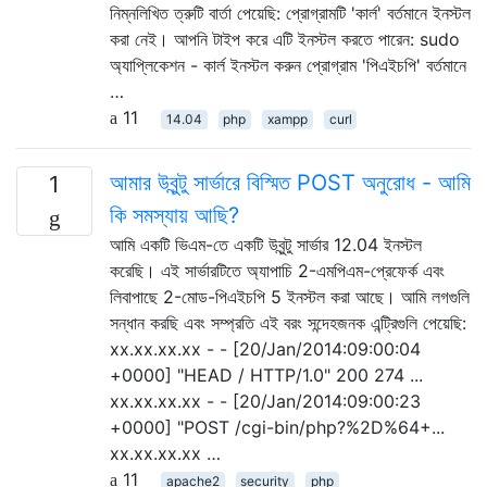
নিম্নলিখিত ত্রুটি বার্তা পেয়েছি: প্রোগ্রামটি 'কার্ল' বর্তমানে ইনস্টল
করা নেই। আপনি টাইপ করে এটি ইনস্টল করতে পারেন: sudo
অ্যাপ্লিকেশন - কার্ল ইনস্টল করুন প্রোগ্রাম 'পিএইচপি' বর্তমানে
…
11
14.04
php
xampp
curl
আমার উবুন্টু সার্ভারে বিস্মিত POST অনুরোধ - আমি
1
কি সমস্যায় আছি?
আমি একটি ভিএম-তে একটি উবুন্টু সার্ভার 12.04 ইনস্টল
করেছি। এই সার্ভারটিতে অ্যাপাচি 2-এমপিএম-প্রেফের্ক এবং
লিবাপাছে 2-মোড-পিএইচপি 5 ইনস্টল করা আছে। আমি লগগুলি
সন্ধান করছি এবং সম্প্রতি এই বরং সন্দেহজনক এন্ট্রিগুলি পেয়েছি:
xx.xx.xx.xx - - [20/Jan/2014:09:00:04
+0000] "HEAD / HTTP/1.0" 200 274 ...
xx.xx.xx.xx - - [20/Jan/2014:09:00:23
+0000] "POST /cgi-bin/php?%2D%64+...
xx.xx.xx.xx …
11
apache2
security
php