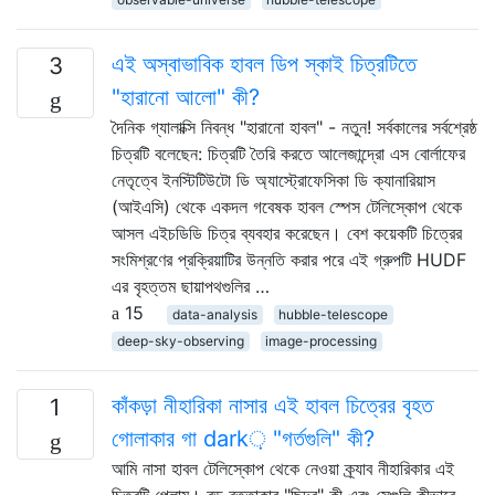
এই অস্বাভাবিক হাবল ডিপ স্কাই চিত্রটিতে
3
"হারানো আলো" কী?
দৈনিক গ্যালাক্সি নিবন্ধ "হারানো হাবল" - নতুন! সর্বকালের সর্বশ্রেষ্ঠ
চিত্রটি বলেছেন: চিত্রটি তৈরি করতে আলেজান্দ্রো এস বোর্লাফের
নেতৃত্বে ইনস্টিটিউটো ডি অ্যাস্ট্রোফেসিকা ডি ক্যানারিয়াস
(আইএসি) থেকে একদল গবেষক হাবল স্পেস টেলিস্কোপ থেকে
আসল এইচডিডি চিত্র ব্যবহার করেছেন। বেশ কয়েকটি চিত্রের
সংমিশ্রণের প্রক্রিয়াটির উন্নতি করার পরে এই গ্রুপটি HUDF
এর বৃহত্তম ছায়াপথগুলির …
15
data-analysis
hubble-telescope
deep-sky-observing
image-processing
কাঁকড়া নীহারিকা নাসার এই হাবল চিত্রের বৃহত
1
গোলাকার গা dark় "গর্তগুলি" কী?
আমি নাসা হাবল টেলিস্কোপ থেকে নেওয়া ক্র্যাব নীহারিকার এই
চিত্রটি পেলাম। বড় বৃত্তাকার "ছিদ্র" কী এবং সেগুলি কীভাবে