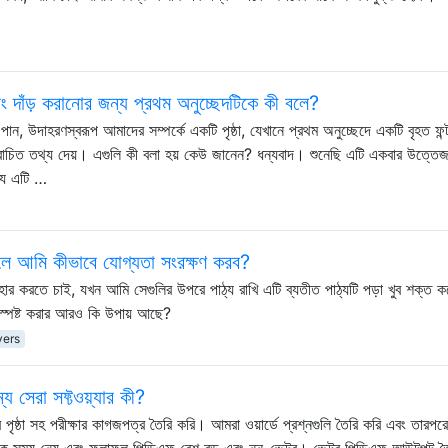
াঁড় করানোর জন্য প্রথম অনুচ্ছেদটিকে কী বলে?
পান, উদাহরণস্বরূপ আমাদের সম্পর্কে একটি পৃষ্ঠা, যেখানে প্রথম অনুচ্ছেদে একটি বৃহত ফন
োচিত তথ্য দেয়। এগুলি কী বলা হয় কেউ জানেন? ধন্যবাদ। শুনেছি এটি একবার উত্তে
 যে এটি …
খলে আমি কীভাবে যোগ্যতা সংরক্ষণ করব?
বহার করতে চাই, যখন আমি সেগুলির উপরে পাঠ্য রাখি এটি ব্যতীত পাঠ্যটি পড়া খুব শক্ত ক
স্পষ্ট করার আরও কি উপায় আছে?
yers
য সেরা সফ্টওয়্যার কী?
ৃষ্ঠা সহ পরীক্ষার কাগজপত্র তৈরি করি। আমরা ওয়ার্ডে প্রশ্নগুলি তৈরি করি এবং তারপরে
েক সময় নেয় এবং ফলাফল পিডিএফ বেশ বড় এবং নন-ভেক্টর। ভেক্টর পিডিএফ আউটপুট ত