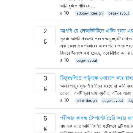
আমি বুঝতে পারি যে …
10
adobe-indesign
page-layout
আপনি যে লেআউটটিতে এটির বৃহত এবং দ
2
সুতরাং আপনি প্রায়শই প্রথম অনুচ্ছেদটি দেখতে 
এবং কেবল এক প্রকারের আরও পড়ার জন্য প্রর
হিসাবে উল্লেখ করা হয়েছে, তবে নিশ্চিত হন না
10
page-layout
চিত্রগুলিতে পাঠ্যকে ওভারলে করে রা
3
আমার প্রচুর সৃজনশীল চিত্র রয়েছে যা আমি ব্য
তোলে। একটি ড্রপ ছায়া ব্যতীত, এটিকে আরও 
10
print-design
page-layout
la
পরীক্ষার কাগজ টেম্পলেট তৈরি করার জন্
6
বাম এবং ডান: আমি নিয়মিত ফটোশপে দুটি ধরণের প
ফটোশপে যুক্ত করি। তবে, এই প্রক্রিয়াটি অন