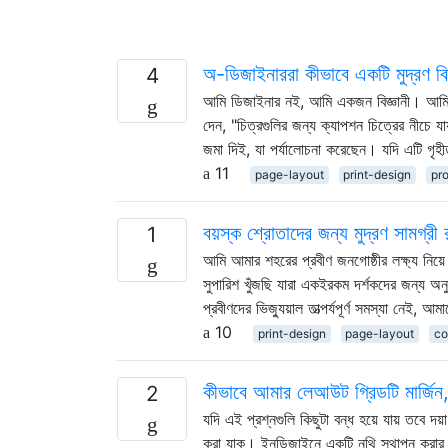
অ-ডিজাইনাররা কীভাবে একটি মুদ্রণ ব
4
আমি ডিজাইনার নই, আমি একজন বিজ্ঞানী। আমি ওয
দেন, "চিত্রগুলির জন্য ক্যাপশন চিত্রের নীচে য
জমা দিই, যা পর্যালোচনা করেছেন। যদি এটি গৃ
11
page-layout
print-design
pr
বয়স্ক শ্রোতাদের জন্য মুদ্রণ সামগ্
1
আমি আমার শহরের প্রবীণ জনগোষ্ঠীর লক্ষ্য নিয়
সুপারিশ খুঁজছি যারা একইরকম দর্শকদের জন্য 
প্রবীণদের ভিজ্যুয়াল তাত্পর্যপূর্ণ সমস্যা নেই,
10
print-design
page-layout
co
কীভাবে আমার লেআউট গ্রিডটি মার্জিন
2
যদি এই প্রশ্নগুলি কিছুটা বন্ধ হয়ে যায় তবে 
করা যাক। ইনডিজাইনে একটি নথি স্থাপন করার 