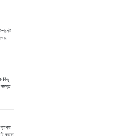
েম্পলেট
কাগজ
ে কিছু
 সমস্ত
্যাখ্যা
এটি করতে