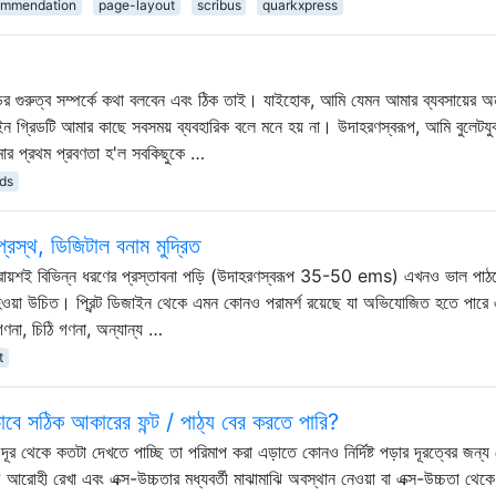
ommendation
page-layout
scribus
quarkxpress
ডের গুরুত্ব সম্পর্কে কথা বলবেন এবং ঠিক তাই। যাইহোক, আমি যেমন আমার ব্যবসায়ের অ
াইন গ্রিডটি আমার কাছে সবসময় ব্যবহারিক বলে মনে হয় না। উদাহরণস্বরূপ, আমি বুলেটযু
মার প্রথম প্রবণতা হ'ল সবকিছুকে …
ids
্রস্থ, ডিজিটাল বনাম মুদ্রিত
প্রায়শই বিভিন্ন ধরণের প্রস্তাবনা পড়ি (উদাহরণস্বরূপ 35-50 ems) এখনও ভাল পাঠ
 হওয়া উচিত। প্রিন্ট ডিজাইন থেকে এমন কোনও পরামর্শ রয়েছে যা অভিযোজিত হতে পারে
গণনা, চিঠি গণনা, অন্যান্য …
t
ভাবে সঠিক আকারের ফন্ট / পাঠ্য বের করতে পারি?
ূর থেকে কতটা দেখতে পাচ্ছি তা পরিমাপ করা এড়াতে কোনও নির্দিষ্ট পড়ার দূরত্বের জন্
আরোহী রেখা এবং এক্স-উচ্চতার মধ্যবর্তী মাঝামাঝি অবস্থান নেওয়া বা এক্স-উচ্চতা থেকে 