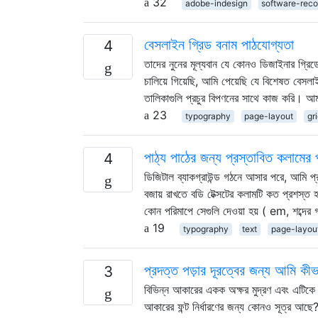
32
adobe-indesign
software-rec
বেসলাইন গ্রিড বনাম পাঠযোগ্যতা
4
তাদের নুনের মূল্যবান যে কোনও ডিজাইনার গ্রি
চালিয়ে গিয়েছি, আমি পেয়েছি যে বিশেষত বেসল
তালিকাগুলি প্রচুর বিপণনের সাথে কাজ করি। আ
23
typography
page-layout
gr
পাঠ্য পাঠের জন্য প্রস্তাবিত কলামের প
4
ডিজিটাল ব্যাকগ্রাউন্ড গঠনে আসার পরে, আমি 
বজায় রাখতে বডি টেক্সটের কলামটি কত প্রশস্ত
কোন পরিমাপে সেগুলি দেওয়া হয় ( em, শব্দের 
19
typography
text
page-layou
প্রদত্ত পড়ার দূরত্বের জন্য আমি কী
3
বিভিন্ন আকারের একক অক্ষর মুদ্রণ এবং এটিকে দ
আকারের ফন্ট নির্ধারণের জন্য কোনও সূত্র আছে? 