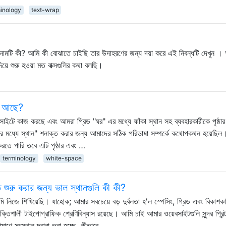
inology
text-wrap
সঠিক নামটি কী? আমি কী বোঝাতে চাইছি তার উদাহরণের জন্য দয়া করে এই নিবন্ধটি দেখুন ।
ে শুরু হওয়া মত বাক্সগুলির কথা বলছি।
ব্দ আছে?
েবসাইটে কাজ করছে এবং আমরা গ্রিড "ঘর" এর মধ্যে ফাঁকা স্থান সহ ব্যবহারকারীকে পৃষ্ঠার
ির মধ্যে স্থান" শনাক্ত করার জন্য আমাদের সঠিক পরিভাষা সম্পর্কে কথোপকথন হয়েছিল
করতে পারি তবে এটি পৃষ্ঠার এবং …
terminology
white-space
 শুরু করার জন্য ভাল স্থানগুলি কী কী?
িজে শিখিয়েছি। যাহোক; আমার সবচেয়ে বড় দুর্বলতা হ'ল স্পেসিং, গ্রিড এবং বিকাশকা
ক্তিশালী টাইপোগ্রাফিক শ্রেণিবিন্যাস রয়েছে। আমি চাই আমার ওয়েবসাইটগুলি সুন্দর প্রিন্
িমাণে সংস্থান দ্বারা ভরা হচ্ছে, কীভাবে …