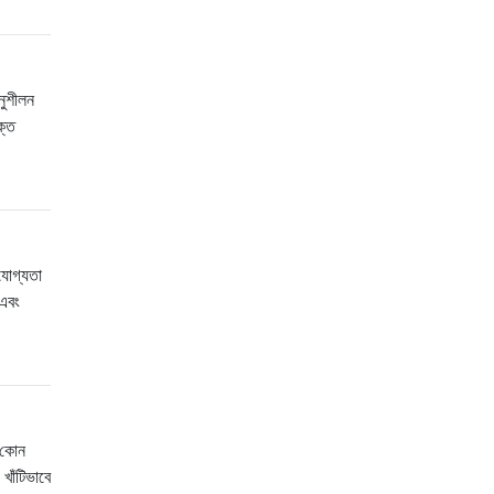
নুশীলন
ক্ত
যোগ্যতা
 এবং
য কোন
খাঁটিভাবে