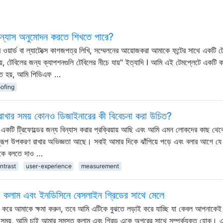
িন্যাস অনুমোদন করতে শিখতে পারে?
়ার্ড বা ল্যাটেক্সে কাগজপত্র লিখি, সম্মেলনের আয়োজকরা আমাকে ফন্টের সাথে একটি ট
ায়, টেবিলের জন্য ক্যাপশনগুলি টেবিলের নীচে যায়" ইত্যাদি I আমি এই টেমপ্লেটে একটি 
হীত হয়, আমি পিডিএফ …
oofing
রী রাখার সময় কোনও ডিজাইনারের কী বিবেচনা করা উচিত?
ে একটি ট্রিফোল্ডের জন্য বিন্যাস করার প্রক্রিয়ায় আছি এবং আমি এমন লোকদের কাছ থেক
অনুরূপ উপকরণ রাখার অভিজ্ঞতা আছে। সবাই আমার দিকে ঝাঁপিয়ে পড়ে এবং বলার আগে যে
 আমাকে বলতে দাও …
ntrast
user-experience
measurement
, কলাম এবং ইনডিসিনে বেসলাইন গ্রিডের সাথে মেলে
দয়া করে আমাকে ক্ষমা করুন, তবে আমি এটিকে বুঝতে লড়াই করে যাচ্ছি যা কেবল আপনাকেই ব
সময়, আমি চাই আমার সমস্ত কলাম এবং গ্রিড একে অপরের সাথে সম্পর্কযুক্ত হোক। 