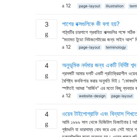
12
page-layout
illustration
term
পাশের বক্সগুলিকে কী বলা হয়?
3
পাঠ্যটির চারপাশে প্রবাহিত বাক্সগুলির পক্ষে 
"মতামত টুডো নিউজলেটারের জন্য সাইন আপ" দিয়
12
page-layout
terminology
অনুভূমিক নর্দমার জন্য একটি নির্দিষ্ট শ
4
প্রসঙ্গটি আমার দলটি একটি প্রতিক্রিয়াশীল ওয়
বৈশিষ্ট্য কনফিগার করার অনুমতি দিই। "কোষগুল
স্পষ্টতই আমরা "মার্জিন" এর মতো কিছু ব্যবহার 
12
website-design
page-layout
ওয়েব টাইপোগ্রাফি এবং বিন্যাস শিখতে
4
আমি ১৯৯৯ সাল থেকে ডিজিটাল ডিজাইনার I আমি ন
পৃষ্ঠাগুলি যা ভারসাম্য বোধ করে এবং সেই সাথে শ
ডকুমেন্টগুলির মতো অনুভূত হয়। ওয়েব প্রচুর পর