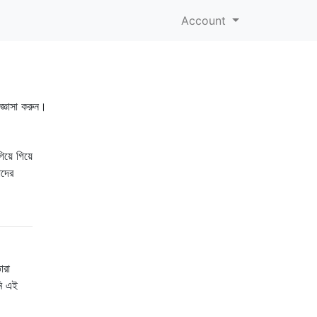
Account
জিজ্ঞাসা করুন।
়ে গিয়ে
াদের
ারা
মি এই