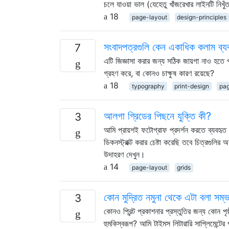
চলে যাওয়া ভাল (যেহেতু খাঁজরেখার লাইনটি নিখু
18
page-layout
design-principles
সংবাদপত্রগুলি কেন একাধিক কলাম ব্য
7
এটি জিজ্ঞাসা করার জন্য সঠিক জায়গা নাও হতে
গ্রহণ করে, বা কোনও চাক্ষুষ কারণ রয়েছে?
18
typography
print-design
pag
আলগা গ্রিডের পিছনে যুক্তি কী?
3
আমি প্রায়শই ফটোগ্রাফ প্রদর্শন করতে ব্যবহৃত
ডিকনস্ট্রাক্ট করার চেষ্টা করেছি তবে চিত্রগুলির 
উদাহরণ দেখুন।
14
page-layout
grids
কোন মুদ্রিত নমুনা থেকে এটা বলা সম্
3
কোনও প্রিন্ট প্রকাশনার প্রস্তুতির জন্য কোন পৃ
হুমকিস্বরূপ? আমি টাইমস লিটারারি সাপ্লিমেন্টের পৃ