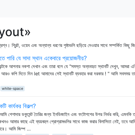
layout»
্রশ্ন। প্রিন্ট, ওয়েব এবং অন্যান্য ধরণের পৃষ্ঠাগুলি ছড়িয়ে দেওয়ার সাথে সম্পর্কিত কিছু 
াতে পারি যে সাদা স্থান একেবারে প্রয়োজনীয়?
্টকে আপনার নকশা দেখান এবং তারা বলে যে "সমস্ত অব্যবহৃত স্থানটি দেখুন, আমরা এগিয
আরও কপি দিতে দিন let আমাদের সেই স্থানটি ব্যবহার করা দরকার ! " আমি সবসময় ত
white-space
কটি কার্যকর বিকল্প?
 আমি পেশাদার ডকুমেন্ট তৈরির জন্য ইনডিজাইন এবং ফটোশপের উপর নির্ভর করি, এমনকি ত
কখনও আমার কাছে এই ব্যয়বহুল প্রোগ্রামগুলির সাথে কাজ করার বিলাসিতা নেই, তবে আ
 পারে। আমি জিম্প …