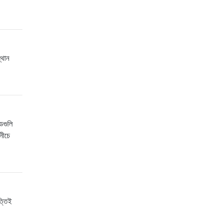
্থান
ডগুলি
 নীচে
ত্তিই