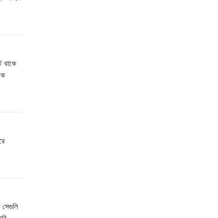
্ট থাকে
জক
রে
 সেগুলি
ৈরি