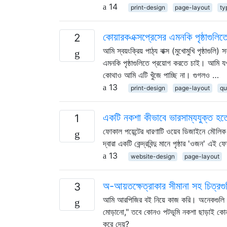
14
print-design
page-layout
ty
কোয়ারকএক্সপ্রেসের এমনকি পৃষ্ঠাগুলিত
2
আমি স্বয়ংক্রিয় পাঠ্য বাক্স (মুখোমুখি পৃষ্ঠাগু
এমনকি পৃষ্ঠাগুলিতে প্রয়োগ করতে চাই। আমি যখন
কোথাও আমি এটি খুঁজে পাচ্ছি না। গুগলও …
13
print-design
page-layout
qu
একটি নকশা কীভাবে ভারসাম্যযুক্ত হতে 
1
ফোকাল পয়েন্টের ধারণাটি ওয়েব ডিজাইনে মৌলিক ব
দ্বারা একটি কেন্দ্রবিন্দু মানে পৃষ্ঠার 'ওজন' এই 
13
website-design
page-layout
অ-আয়তক্ষেত্রাকার সীমানা সহ চিত্
3
আমি আরপিজির বই নিয়ে কাজ করি। অনেকগুলি বইয়
মোড়ানো," তবে কোনও পটভূমি নকশা ছাড়াই কোনও 
করে দেয়?