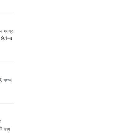
এখন সমস্ত
েস 9.1-এ
ই সংজ্ঞা
য
ি বন্ধ