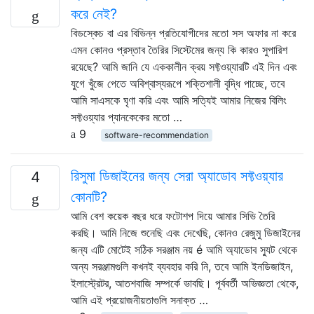
করে নেই?
বিডস্কেচ বা এর বিভিন্ন প্রতিযোগীদের মতো সস অফার না করে
এমন কোনও প্রস্তাব তৈরির সিস্টেমের জন্য কি কারও সুপারিশ
রয়েছে? আমি জানি যে এককালীন ক্রয় সফ্টওয়্যারটি এই দিন এবং
যুগে খুঁজে পেতে অবিশ্বাস্যরূপে শক্তিশালী বৃদ্ধি পাচ্ছে, তবে
আমি সাএসকে ঘৃণা করি এবং আমি সত্যিই আমার নিজের বিলিং
সফ্টওয়্যার প্যানকেকের মতো …
9
software-recommendation
রিসুমা ডিজাইনের জন্য সেরা অ্যাডোব সফ্টওয়্যার
4
কোনটি?
আমি বেশ কয়েক বছর ধরে ফটোশপ দিয়ে আমার সিভি তৈরি
করছি। আমি নিজে শুনেছি এবং দেখেছি, কোনও রেজুমু ডিজাইনের
জন্য এটি মোটেই সঠিক সরঞ্জাম নয় é আমি অ্যাডোব স্যুট থেকে
অন্য সরঞ্জামগুলি কখনই ব্যবহার করি নি, তবে আমি ইনডিজাইন,
ইলাস্ট্রেটর, আতশবাজি সম্পর্কে ভাবছি। পূর্ববর্তী অভিজ্ঞতা থেকে,
আমি এই প্রয়োজনীয়তাগুলি সনাক্ত …