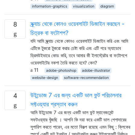
information-graphics
visualization
diagram
স্ক্র্যাচ থেকে কোনও ওয়েবসাইট ডিজাইন করছেন -
8
চিত্রক বা ফটোশপ?
যদি আমি স্ক্র্যাচ থেকে কোনও ওয়েবসাইট ডিজাইন করি এবং আমি
এটিকে টুকরো টুকরো করার চেষ্টা করি এবং এটি পরে অ্যাডোব
ড্রিমউইভারে কোড করি, তবে আমার কী ইলাস্ট্রেটর বা ফটোশপে
ওয়েবসাইটের নকশা তৈরি করতে হবে? কেন?
11
adobe-photoshop
adobe-illustrator
website-design
software-recommendation
উইন্ডোজ 7 এর জন্য একটি ভাল ফন্ট পরিচালনার
4
সফ্টওয়্যার প্রস্তাব করুন
আমি উইন্ডোজ 7 এর জন্য একটি ভাল ফন্ট ম্যানেজমেন্ট
সফটওয়্যার খুঁজছি । আপনি কি দয়া করে একটি ভাল পেশাদারের
সুপারিশ করতে পারেন, এর মতো বিকল্প রয়েছে এমন কিছু : ক্লিকের
স্পর্শে একটি ফন্ট ইনস্টল / আনইনস্টল করুন টাইপফেসটি নির্বাচন