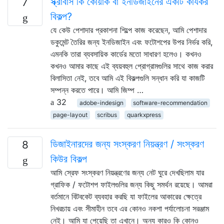
স্ক্রাবাস কি কোয়ার্ক বা ইনডিজাইনের একটি কার্যকর
7
বিকল্প?
যে কেউ পেশাদার প্রকাশনা শিল্পে কাজ করেছেন, আমি পেশাদার
ডকুমেন্ট তৈরির জন্য ইনডিজাইন এবং ফটোশপের উপর নির্ভর করি,
এমনকি তারা ব্যবসায়িক কার্ডের মতো সাধারণ হলেও। কখনও
কখনও আমার কাছে এই ব্যয়বহুল প্রোগ্রামগুলির সাথে কাজ করার
বিলাসিতা নেই, তবে আমি এই বিকল্পগুলি সন্ধান করি যা কাজটি
সম্পন্ন করতে পারে। আমি জিম্প …
32
adobe-indesign
software-recommendation
page-layout
scribus
quarkxpress
ডিজাইনারদের জন্য সংস্করণ নিয়ন্ত্রণ / সংস্করণ
8
কিউর বিকল্প
আমি স্রেফ সংস্করণ নিয়ন্ত্রণের জন্য নেট ঘুরে দেখছিলাম যার
গ্রাফিক / ফটোশপ ফাইলগুলির জন্য কিছু সমর্থন রয়েছে। আমরা
বর্তমানে বিটবকেট ব্যবহার করছি যা ফাইলের আকারের ক্ষেত্রে
নিখরচায় এবং সীমাহীন তবে এর কোনও নকশা পর্যালোচনা সরঞ্জাম
নেই। আমি যা পেয়েছি তা এখানে। অন্য কারও কি কোনও