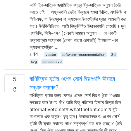
আমি ত্রি-মাত্রিক জ্যামিতিক বস্তুর দ্বি-মাত্রিক অনুমান তৈরি
করতে চাই । অঙ্কনগুলি ভেক্টর বিন্যাসে হওয়া উচিত, এসভিজি বা
পিডিএফ, যা ইনস্কেপ বা অ্যাডোব ইলাস্ট্রেটর দ্বারা আমদানি করা
যায়। উইকিপিডিয়ায়, আমি নিম্নলিখিত উদাহরণগুলি পেয়েছি ( মূল
এসভিজি, সিসি-এসএ ): এরাই সমমান অনুমান । এর একটি
ওয়্যারফ্রেম সংস্করণ (কেবল কালো রেখাগুলি) ইনসকেপ-এর
অ্যাক্সোনমেট্রিক …
14
vector
software-recommendation
3d
svg
perspective
বাণিজ্যিক ফন্টের ওপেন সোর্স বিকল্পগুলি কীভাবে
5
সন্ধান করবেন?
বাণিজ্যিক ফন্টের জন্য কোনও ওপেন সোর্স বিকল্প খুঁজে পাওয়ার
সবচেয়ে ভাল উপায় কী? আমি কিছু পরিসেবা হিসাবে চিন্তা ছিল
alternativeto.netবা whatthefont.comযে ফন্ট
আপলোড এক অনুরূপ থুতু হবে। উদাহরণস্বরূপ: ওপেন সোর্স
ফন্টটি কী স্ক্যাল স্যানের সাথে সাদৃশ্যপূর্ণ বলে মনে হচ্ছে ? (ছবি
দেখুন) মিল খুঁজে পাওয়ার মানদণ্ড এবং সরঞ্জামগুলি কী হবে?