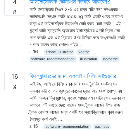
আইসোমেট্রিক ভেক্টরগুলি কীভাবে আঁকবেন?
4
আমি ইলাস্ট্রেটর সিএস 2-5 এর জন্য "বিল্ট ইন" সফ্টওয়্যার
সমাধানগুলি সন্ধান করছি looking আমি একটি ওয়েব অ্যাপের
জন্য এই আইসমেট্রিক চিত্রগুলি তৈরি করার চেষ্টা করছি। এই
মুহূর্তে আমি ম্যানুয়ালি অ্যাডোব ইলাস্ট্রেটারে একটি গ্রিড সেট
আপ করেছি এবং এই গ্রিডের উপর ভিত্তি করে অঙ্কনগুলি করছি
- তবে আমার কাছে কোনও গাইড …
16
adobe-illustrator
vector
software-recommendation
illustration
isometric
ফ্রিল্যান্সারদের জন্য অফলাইন বিলিং সফ্টওয়্যার
16
আইবিজ, আমি যে বিলিং / চালান / সময় ট্র্যাকিং সফটওয়্যার
ব্যবহার করি তা এর প্রস্তুতকারকের দ্বারা আর সমর্থনযোগ্য নয়।
আমি একজন ফ্রিল্যান্সার, সুতরাং আমার এমন সফ্টওয়্যার দরকার যা
আমাকে এটি করতে দেয়: কাজের সময় ট্র্যাক কাজের উপর কাজ
ট্র্যাক কোনও কাজের জন্য একটি হার স্বয়ংক্রিয়ভাবে পূরণ করুন
(সমস্ত কার্য একই …
15
software-recommendation
business