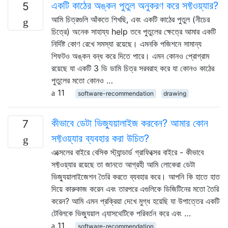
একটি কাঠের অঙ্কন পুতুল অনুকরণ করে সফ্টওয়্যার?
5
আমি চিত্রগুলি আঁকতে শিখছি, এবং একটি কাঠের পুতুল (নীচের
চিত্রে) অনেক সাহায্য help তবে পুতুলের ক্ষেত্রে আমার একটি
নির্দিষ্ট কোণ রেখে সমস্যা রয়েছে। এমনকি পজিশনে সামান্য
শিফটও অঙ্কন বন্ধ করে দিতে পারে। এমন কোনও প্রোগ্রাম
রয়েছে যা একটি 3 ডি ডামি চিত্র সরবরাহ করে যা কোনও কাঠের
পুতুলের মতো কোনও …
11
software-recommendation
drawing
কীভাবে ডেটা ভিজ্যুয়ালাইজ করবেন? আমার কোন
7
সফ্টওয়্যার ব্যবহার করা উচিত?
এক্সেলের বাইরে বেসিক স্ট্যান্ডার্ড গ্রাফিক্সের বাইরে - কীভাবে
সফ্টওয়্যার রয়েছে তা জানতে আগ্রহী আমি লোকেরা ডেটা
ভিজ্যুয়ালাইজেশন তৈরি করতে ব্যবহার করে। আপনি কি হাতে হাত
দিয়ে কারুকাজ করেন এবং তারপরে এগুলিকে ডিজিটিনের মতো তৈরি
করেন? আমি এমন প্রক্রিয়া দেখে মুগ্ধ হয়েছি যা উপাত্তের একটি
টেবিলকে ভিজ্যুয়াল এ্যাসথেটিকে পরিবর্তন করে এবং …
11
software-recommendation