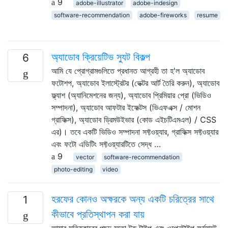
9
adobe-illustrator
adobe-indesign
software-recommendation
adobe-fireworks
resume
অ্যাডোব ক্রিয়েটিভ স্যুট বিকল্প
6
আমি যে প্রোগ্রামগুলিতে প্রধানত আগ্রহী তা হ'ল অ্যাডোব
ফটোশপ, অ্যাডোব ইলাস্ট্রেটর (ভেক্টর আর্ট তৈরি করুন), অ্যাডোব
ফ্ল্যাশ (অ্যানিমেশনের জন্য), অ্যাডোব প্রিমিয়ার প্রো (ভিডিও
সম্পাদনা), অ্যাডোব আফটার ইফেক্টস (ভিএফএক্স / মোশন
গ্রাফিক্স), অ্যাডোব ড্রিমউইভার (কোড এইচটিএমএল) / CSS
এর)। তবে একটি ভিডিও সম্পাদনা সফ্টওয়্যার, গ্রাফিক্স সফ্টওয়্যার
এবং ফটো এডিটিং সফ্টওয়্যারটিতে সেদ্ধ …
9
vector
software-recommendation
photo-editing
video
হরফের কোনও অক্ষরকে অন্য একটি চরিত্রের সাথে
1
কীভাবে প্রতিস্থাপন করা যায়
আমার সত্যিকারের পছন্দ মতো ট্রু টাইপ এবং ওপেনটাইপ ফর্ম্যাটে