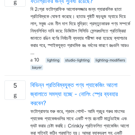
ফটোগ্রাফির জন্য সুবিধা রয়েছে?
বি 2প্রো ফটোগ্রাফিক আলোকসজ্জার জন্য প্যারাবলিক ছাতা
প্রতিবিম্বকে ঘোষণা করেছে। ছাতার পৃষ্ঠটি ষড়ভুজ অ্যারে দিয়ে
লাল, সবুজ এবং নীল দাগ দিয়ে মুদ্রিত: প্রস্তুতকারক পণ্য সম্পর্কে
নিম্নলিখিত দাবি করে: ডিজিটাল সিসিডি সেন্সরগুলিতে প্রতিক্রিয়া
জানাতে রঙিন বর্ণের নির্বাচনী ব্যবহার পরীক্ষা করা হয়েছে ক্যাপচার
করার পরে, স্পাইকযুক্ত প্রাথমিক রঙ বর্ধনের কারণে রঙগুলি আরও
…
10
lighting
studio-lighting
lighting-modifiers
bayer
বিভিন্ন প্রতিবিম্বযুক্ত পণ্য প্যাকেজিং আলো
5
জ্বালাতে সমস্যা হচ্ছে - নোলিং স্প্রে ব্যবহার
করবেন?
ফটোগ্রাফার শুরু করে, প্রথম পোস্ট- আমি প্রচুর গরুর মাংসের
প্যাকেজ প্যাকেজগুলির সাথে একটি পণ্য রচনাটি মার্চেন্ডাইজ এবং
শ্যুট করার চেষ্টা করছি। Crinkly প্রতিফলিত প্যাকেজিং আলো
করা সত্যিই কঠিন প্রমাণিত হয়। আমরা ব্যাকড্রপ সহ একটি