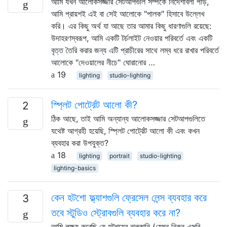
আমি যখন আলোকসজ্জার সেটআপগুলি সম্পর্কে নির্দেশাবলী পড়ি,
আমি প্রায়শই এই বা সেই আলোকে "পালক" হিসাবে উল্লেখ
করি। এর কিছু অর্থ যা আছে তার আমার কিছু ধারণাগুলি রয়েছে:
উদাহরণস্বরূপ, আমি একটি টর্চলাইট নেওয়ার পরিবর্তে এবং একটি
বৃত্ত তৈরি করার জন্য এটি প্রাচীরের সাথে লম্ব ধরে রাখার পরিবর্তে
আলোকে "দেওয়ালের নীচে" ঘোরানোর …
19
lighting
studio-lighting
স্প্লিট পোর্ট্রেট আলো কী?
2
ঠিক আছে, তাই আমি অন্যান্য আলোকসজ্জার সেটআপগুলিতে
যথেষ্ট আগ্রহী হয়েছি, স্প্লিট পোর্ট্রেট আলো কী এবং কখন
ব্যবহার করা উপযুক্ত?
18
lighting
portrait
studio-lighting
lighting-basics
কেন হটশো ফ্ল্যাশগুলি ফ্রেসেল লেন্স ব্যবহার করে
3
তবে স্টুডিও স্ট্রোবগুলি ব্যবহার করে না?
আমি লক্ষ্য করেছি যে হটশয়ের ঝলকানি (যেমন নিকন এসবি