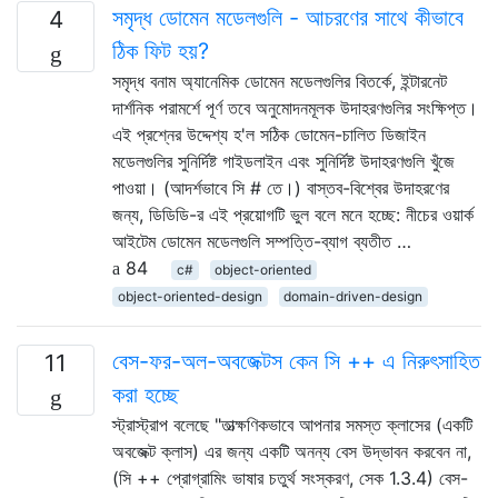
সমৃদ্ধ ডোমেন মডেলগুলি - আচরণের সাথে কীভাবে
4
ঠিক ফিট হয়?
সমৃদ্ধ বনাম অ্যানেমিক ডোমেন মডেলগুলির বিতর্কে, ইন্টারনেট
দার্শনিক পরামর্শে পূর্ণ তবে অনুমোদনমূলক উদাহরণগুলির সংক্ষিপ্ত।
এই প্রশ্নের উদ্দেশ্য হ'ল সঠিক ডোমেন-চালিত ডিজাইন
মডেলগুলির সুনির্দিষ্ট গাইডলাইন এবং সুনির্দিষ্ট উদাহরণগুলি খুঁজে
পাওয়া। (আদর্শভাবে সি # তে।) বাস্তব-বিশ্বের উদাহরণের
জন্য, ডিডিডি-র এই প্রয়োগটি ভুল বলে মনে হচ্ছে: নীচের ওয়ার্ক
আইটেম ডোমেন মডেলগুলি সম্পত্তি-ব্যাগ ব্যতীত …
84
c#
object-oriented
object-oriented-design
domain-driven-design
বেস-ফর-অল-অবজেক্টস কেন সি ++ এ নিরুৎসাহিত
11
করা হচ্ছে
স্ট্রাস্ট্রাপ বলেছে "তাত্ক্ষণিকভাবে আপনার সমস্ত ক্লাসের (একটি
অবজেক্ট ক্লাস) এর জন্য একটি অনন্য বেস উদ্ভাবন করবেন না,
(সি ++ প্রোগ্রামিং ভাষার চতুর্থ সংস্করণ, সেক 1.3.4) বেস-