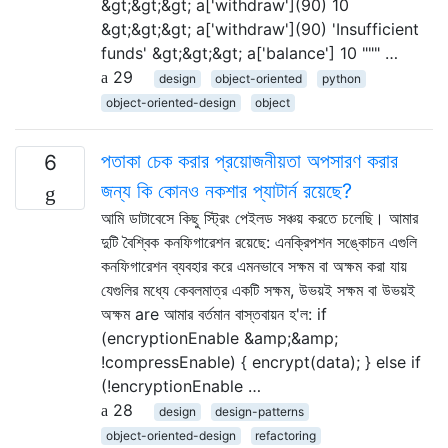
&gt;&gt;&gt; a['withdraw'](90) 10
&gt;&gt;&gt; a['withdraw'](90) 'Insufficient
funds' &gt;&gt;&gt; a['balance'] 10 """ …
29
design
object-oriented
python
object-oriented-design
object
পতাকা চেক করার প্রয়োজনীয়তা অপসারণ করার
6
জন্য কি কোনও নকশার প্যাটার্ন রয়েছে?
আমি ডাটাবেসে কিছু স্ট্রিং পেইলড সঞ্চয় করতে চলেছি। আমার
দুটি বৈশ্বিক কনফিগারেশন রয়েছে: এনক্রিপশন সঙ্কোচন এগুলি
কনফিগারেশন ব্যবহার করে এমনভাবে সক্ষম বা অক্ষম করা যায়
যেগুলির মধ্যে কেবলমাত্র একটি সক্ষম, উভয়ই সক্ষম বা উভয়ই
অক্ষম are আমার বর্তমান বাস্তবায়ন হ'ল: if
(encryptionEnable &amp;&amp;
!compressEnable) { encrypt(data); } else if
(!encryptionEnable …
28
design
design-patterns
object-oriented-design
refactoring