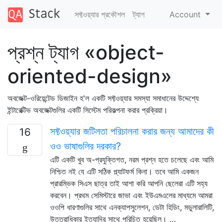
সফ্টওয়্যার প্রকৌশল
ট্যাগ
Account
প্রশ্ন ট্যাগ «object-
oriented-design»
অবজেক্ট-ওরিয়েন্টেড ডিজাইন হ'ল একটি সফ্টওয়্যার সমস্যা সমাধানের উদ্দেশ্যে
ইন্টারেক্টিভ অবজেক্টগুলির একটি সিস্টেম পরিকল্পনা করার প্রক্রিয়া।
সফ্টওয়্যার জটিলতা পরিচালনা করার জন্য আমাদের কী
16
ওও ভাষাগুলির দরকার?
এটি একটি খুব অ-প্রযুক্তিগত, নরম প্রশ্ন হতে চলেছে এবং আমি
নিশ্চিত নই যে এটি সঠিক প্ল্যাটফর্ম কিনা। তবে আমি একজন
প্রারম্ভিক সিএস ছাত্র তাই আশা করি আপনি ছেলেরা এটি সহ্য
করবেন। প্রথম সেমিস্টারে জাভা এবং ইউএমএলের মাধ্যমে আমরা
ওওপি ধারণাগুলির সাথে এনক্যাপসুলেশন, ডেটা হিডিং, মডুলারালিটি,
উত্তরাধিকার ইত্যাদির সাথে পরিচিত হয়েছিল। …