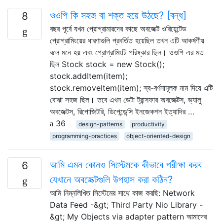
ওওপি কি সহজ বা শক্ত হয়ে উঠছে? [বন্ধ]
8
বছর পূর্বে যখন প্রোগ্রামারদের কাছে অবজেক্ট ওরিয়েন্টেড
প্রোগ্রামিংয়ের ধারণাগুলি প্রবর্তিত হয়েছিল তখন এটি আকর্ষণীয়
বলে মনে হয় এবং প্রোগ্রামিংটি পরিষ্কার ছিল। ওওপি এর মত
ছিল Stock stock = new Stock();
stock.addItem(item);
stock.removeItem(item); স্ব-বর্ণনামূলক নাম দিয়ে এটি
বোঝা সহজ ছিল। তবে এখন ডেটা ট্রান্সফার অবজেক্টস, ভ্যালু
অবজেক্টস, রিপোজিটরি, ডিপেন্ডেন্সি ইনজেকশন ইত্যাদির …
36
design-patterns
productivity
programming-practices
object-oriented-design
আমি এমন কোনও সিস্টেমকে কীভাবে পরীক্ষা করব
6
যেখানে অবজেক্টগুলি উপহাস করা কঠিন?
আমি নিম্নলিখিত সিস্টেমের সাথে কাজ করছি: Network
Data Feed -&gt; Third Party Nio Library -
&gt; My Objects via adapter pattern আমাদের