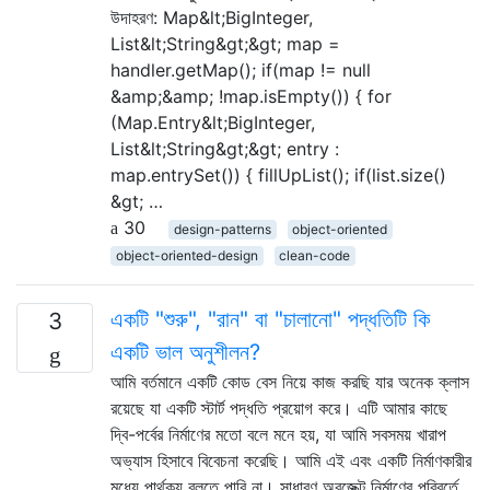
উদাহরণ: Map&lt;BigInteger,
List&lt;String&gt;&gt; map =
handler.getMap(); if(map != null
&amp;&amp; !map.isEmpty()) { for
(Map.Entry&lt;BigInteger,
List&lt;String&gt;&gt; entry :
map.entrySet()) { fillUpList(); if(list.size()
&gt; …
30
design-patterns
object-oriented
object-oriented-design
clean-code
একটি "শুরু", "রান" বা "চালানো" পদ্ধতিটি কি
3
একটি ভাল অনুশীলন?
আমি বর্তমানে একটি কোড বেস নিয়ে কাজ করছি যার অনেক ক্লাস
রয়েছে যা একটি স্টার্ট পদ্ধতি প্রয়োগ করে। এটি আমার কাছে
দ্বি-পর্বের নির্মাণের মতো বলে মনে হয়, যা আমি সবসময় খারাপ
অভ্যাস হিসাবে বিবেচনা করেছি। আমি এই এবং একটি নির্মাণকারীর
মধ্যে পার্থক্য বলতে পারি না। সাধারণ অবজেক্ট নির্মাণের পরিবর্তে