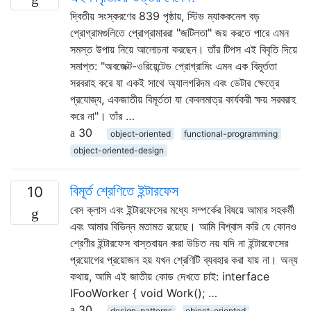
দ্বিতীয় সংস্করণের 839 পৃষ্ঠায়, স্টিভ ম্যাককনেল বড়
প্রোগ্রামগুলিতে প্রোগ্রামাররা "জটিলতা" জয় করতে পারে এমন
সমস্ত উপায় নিয়ে আলোচনা করছেন। তাঁর টিপস এই বিবৃতি দিয়ে
সমাপ্ত: "অবজেক্ট-ওরিয়েন্টেড প্রোগ্রামিং এমন এক বিমূর্ততা
সরবরাহ করে যা একই সাথে অ্যালগরিদম এবং ডেটার ক্ষেত্রে
প্রযোজ্য, একজাতীয় বিমূর্ততা যা কেবলমাত্র কার্যকরী ক্ষয় সরবরাহ
করে না"। তাঁর …
30
object-oriented
functional-programming
object-oriented-design
বিমূর্ত শ্রেণিতে ইন্টারফেস
10
বেস ক্লাস এবং ইন্টারফেসের মধ্যে সম্পর্কের বিষয়ে আমার সহকর্মী
এবং আমার বিভিন্ন মতামত রয়েছে। আমি বিশ্বাস করি যে কোনও
শ্রেণীর ইন্টারফেস বাস্তবায়ন করা উচিত নয় যদি না ইন্টারফেসের
প্রয়োগের প্রয়োজন হয় যখন শ্রেণিটি ব্যবহার করা যায় না। অন্য
কথায়, আমি এই জাতীয় কোড দেখতে চাই: interface
IFooWorker { void Work(); …
30
design-patterns
object-oriented