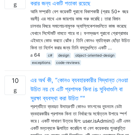
করার জন্য একটি পতাকা রয়েছে
আমি সম্প্রতি বেশ কয়েকটি পুরানো বিকাশকারী (প্রায় 50+ বছর
বয়সী) এর সাথে এক জায়গায় কাজ শুরু করেছি। তারা বিমান
চালনার বিষয়ে সমালোচনামূলক অ্যাপ্লিকেশনগুলিতে কাজ করেছে
যেখানে সিস্টেমটি নামতে পারে না। ফলস্বরূপ পুরানো প্রোগ্রামার
এইভাবে কোড করতে ঝোঁক। তিনি কোনও ব্যতিক্রম ছোঁড়া উচিত
কিনা তা নির্দেশ করার জন্য তিনি বস্তুগুলিতে একটি …
64
c#
design
object-oriented-design
exceptions
code-reviews
এর অর্থ কী, “কোনও ব্যবহারকারীর সিদ্ধান্ত নেওয়া
10
উচিত নয় যে এটি প্রশাসক কিনা is সুবিধাগুলি বা
সুরক্ষা ব্যবস্থা করা উচিত ”"
প্রশ্নটিতে ব্যবহৃত উদাহরণটি কোনও ফাংশনের ন্যূনতম ডেটা
ব্যবহারকারীর প্রশাসক কিনা তা নির্ধারণের সর্বোত্তম উপায়ে স্পর্শ
করে। একটি সাধারণ উত্তর ছিল: user.isAdmin() এটি এমন
একটি মন্তব্যকে উত্সাহিত করেছিল যা বেশ কয়েকবার পুনরাবৃত্তি