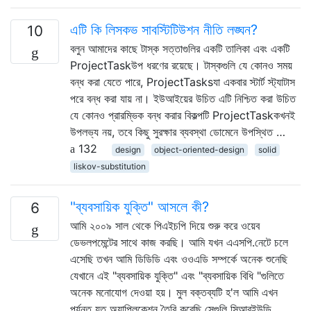
এটি কি লিসকভ সাবস্টিটিউশন নীতি লঙ্ঘন?
10
বলুন আমাদের কাছে টাস্ক সত্তাগুলির একটি তালিকা এবং একটি
ProjectTaskউপ ধরণের রয়েছে। টাস্কগুলি যে কোনও সময়
বন্ধ করা যেতে পারে, ProjectTasksযা একবার স্টার্ট স্ট্যাটাস
পরে বন্ধ করা যায় না। ইউআইয়ের উচিত এটি নিশ্চিত করা উচিত
যে কোনও প্রারম্ভিক বন্ধ করার বিকল্পটি ProjectTaskকখনই
উপলভ্য নয়, তবে কিছু সুরক্ষার ব্যবস্থা ডোমেনে উপস্থিত …
132
design
object-oriented-design
solid
liskov-substitution
"ব্যবসায়িক যুক্তি" আসলে কী?
6
আমি ২০০৯ সাল থেকে পিএইচপি দিয়ে শুরু করে ওয়েব
ডেভলপমেন্টের সাথে কাজ করছি। আমি যখন এএসপি.নেটে চলে
এসেছি তখন আমি ডিডিডি এবং ওওএডি সম্পর্কে অনেক শুনেছি
যেখানে এই "ব্যবসায়িক যুক্তি" এবং "ব্যবসায়িক বিধি "গুলিতে
অনেক মনোযোগ দেওয়া হয়। মুল বক্তব্যটি হ'ল আমি এখন
পর্যন্ত যত অ্যাপ্লিকেশন তৈরি করেছি সেগুলি সিআরইউডি …