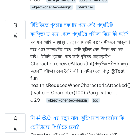
object-oriented-design
interfaces
টিডিডিতে পুনরায় নকশার পরে সেই পদ্ধতিটি
3
ব্যক্তিগত হয়ে গেলে পদ্ধতির পরীক্ষা দিয়ে কী ঘটে?
ধরা যাক আমি অন্যান্য চরিত্র এবং সেই ধরণের স্টাফকে আক্রমণ
করে এমন অক্ষরগুলির সাথে একটি ভূমিকা গেম বিকাশ করা শুরু
করি। টিডিডি প্রয়োগ করে আমি যুক্তির অভ্যন্তরীণ
Character.receiveAttack(Int)পদ্ধতির পরীক্ষার জন্য
কয়েকটি পরীক্ষার কেস তৈরি করি । এটার মতো কিছু: @Test
fun
healthIsReducedWhenCharacterIsAttacked()
{ val c = Character(100) //arg is the …
29
object-oriented-design
tdd
সি # 6.0 এর নতুন নাল-কন্ডিশনাল অপারেটর কি
4
ডেমিটারের বিপরীতে চলে?
Demeter আইন মার্কিন যুক্তরাষ্ট্র নিম্নলিখিত: প্রতিটি