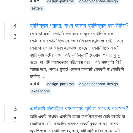
46
design-patterns
object-oriented-design
setters
ব্যতিক্রম প্রচার: কখন আমার ব্যতিক্রম ধরা উচিত?
4
মেথোডা একটি মেথডবি কল করে যা ঘুরে মেথোডিসি বলে।
মেথডবি বা মেথডিসিতে কোনও ব্যতিক্রম হ্যান্ডলিং নেই। তবে
মেথডো-তে ব্যতিক্রম হ্যান্ডলিং রয়েছে। মেথডিসিতে একটি
ব্যতিক্রম ঘটে। এখন, এই ব্যতিক্রমটি মেথোডা পর্যন্ত বুদবুদ
হচ্ছে, যা এটি যথাযথভাবে পরিচালনা করে। এই সমস্যাটা কী?
আমার মনে, কোনও মুহুর্তে একজন কলকারী মেথডবি বা মেথডিসি
কার্যকর …
44
design-patterns
object-oriented-design
exceptions
এমভিসি ডিজাইনে ব্যবসায়ের যুক্তি কোথায় রাখবেন?
3
আমি একটি সাধারণ এমভিসি জাভা অ্যাপ্লিকেশন তৈরি করেছি যা
ডেটাবেসে ডেটা ফর্মগুলির মাধ্যমে রেকর্ড যুক্ত করে। আমার
অ্যাপ্লিকেশন ডেটা সংগ্রহ করে, এটি এটিকে বৈধ করেও এটি