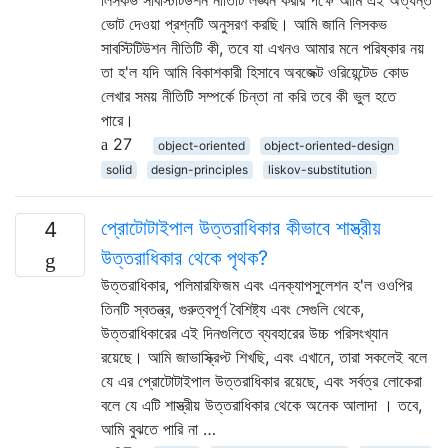
ভোট দেওয়া প্রশ্নটি অনুসরণ করছি। আমি জানি লিসকভ
সাবস্টিটিউশন নীতিটি কী, তবে যা এখনও আমার মনে পরিষ্কার নয়
তা হ'ল যদি আমি বিকাশকারী হিসাবে অবজেক্ট ওরিয়েন্টেড কোড
লেখার সময় নীতিটি সম্পর্কে চিন্তা না করি তবে কী ভুল হতে
পারে।
27
object-oriented
object-oriented-design
solid
design-principles
liskov-substitution
প্রোটোটাইপাল উত্তরাধিকার কীভাবে শাস্ত্রীয়
4
উত্তরাধিকার থেকে পৃথক?
উত্তরাধিকার, পলিমারফিজম এবং এনক্যাপসুলেশন হ'ল ওওপির
তিনটি স্বতন্ত্র, গুরুত্বপূর্ণ বৈশিষ্ট্য এবং সেগুলি থেকে,
উত্তরাধিকারের এই দিনগুলিতে ব্যবহারের উচ্চ পরিসংখ্যান
রয়েছে। আমি জাভাস্ক্রিপ্ট শিখছি, এবং এখানে, তারা সকলেই বলে
যে এর প্রোটোটাইপাল উত্তরাধিকার রয়েছে, এবং সর্বত্র লোকেরা
বলে যে এটি শাস্ত্রীয় উত্তরাধিকার থেকে অনেক আলাদা । তবে,
আমি বুঝতে পারি না …