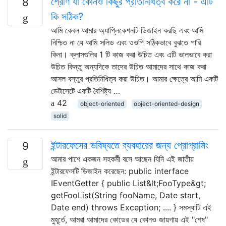
শ্রেণি যা কোনও কিছুর প্রতিনিধিত্ব করে না - এটি
8
কি সঠিক?
আমি কেবল আমার অ্যাপ্লিকেশনটি ডিজাইন করছি এবং আমি
নিশ্চিত না যে আমি সলিড এবং ওওপি সঠিকভাবে বুঝতে পারি
কিনা। ক্লাসগুলির 1 টি কাজ করা উচিত এবং এটি ভালভাবে করা
উচিত কিন্তু অন্যদিকে তাদের উচিত আমাদের সাথে কাজ করা
আসল বস্তুর প্রতিনিধিত্ব করা উচিত। আমার ক্ষেত্রে আমি একটি
ডেটাসেটে একটি বৈশিষ্ট্য …
42
object-oriented
object-oriented-design
solid
ইন্টারফেসের ভবিষ্যতে ব্যবহারের জন্য প্রোগ্রামিং
9
আমার পাশে একজন সহকর্মী বসে আছেন যিনি এই জাতীয়
ইন্টারফেসটি ডিজাইন করেছেন: public interface
IEventGetter { public List&lt;FooType&gt;
getFooList(String fooName, Date start,
Date end) throws Exception; .... } সমস্যাটি এই
মুহূর্তে, আমরা আমাদের কোডের যে কোনও জায়গায় এই "শেষ"