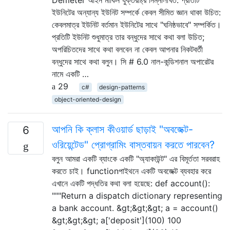
ইউনিটের অন্যান্য ইউনিট সম্পর্কে কেবল সীমিত জ্ঞান থাকা উচিত:
কেবলমাত্র ইউনিট বর্তমান ইউনিটের সাথে "ঘনিষ্ঠভাবে" সম্পর্কিত।
প্রতিটি ইউনিট শুধুমাত্র তার বন্ধুদের সাথে কথা বলা উচিত;
অপরিচিতদের সাথে কথা বলবেন না কেবল আপনার নিকটবর্তী
বন্ধুদের সাথে কথা বলুন। সি # 6.0 নাল-কন্ডিশনাল অপারেটর
নামে একটি …
29
c#
design-patterns
object-oriented-design
আপনি কি ক্লাস কীওয়ার্ড ছাড়াই "অবজেক্ট-
6
ওরিয়েন্টেড" প্রোগ্রামিং বাস্তবায়ন করতে পারবেন?
বলুন আমরা একটি ব্যাংকে একটি "অ্যাকাউন্ট" এর বিমূর্ততা সরবরাহ
করতে চাই। functionপাইথনে একটি অবজেক্ট ব্যবহার করে
এখানে একটি পদ্ধতির কথা বলা হয়েছে: def account():
"""Return a dispatch dictionary representing
a bank account. &gt;&gt;&gt; a = account()
&gt;&gt;&gt; a['deposit'](100) 100