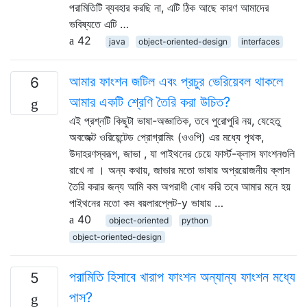
পরামিতিটি ব্যবহার করছি না, এটি ঠিক আছে কারণ আমাদের
ভবিষ্যতে এটি …
42
java
object-oriented-design
interfaces
আমার ফাংশন জটিল এবং প্রচুর ভেরিয়েবল থাকলে
6
আমার একটি শ্রেণি তৈরি করা উচিত?
এই প্রশ্নটি কিছুটা ভাষা-অজ্ঞাতিক, তবে পুরোপুরি নয়, যেহেতু
অবজেক্ট ওরিয়েন্টেড প্রোগ্রামিং (ওওপি) এর মধ্যে পৃথক,
উদাহরণস্বরূপ, জাভা , যা পাইথনের চেয়ে ফার্স্ট-ক্লাস ফাংশনগুলি
রাখে না । অন্য কথায়, জাভার মতো ভাষায় অপ্রয়োজনীয় ক্লাস
তৈরি করার জন্য আমি কম অপরাধী বোধ করি তবে আমার মনে হয়
পাইথনের মতো কম বয়লারপ্লেট-y ভাষায় …
40
object-oriented
python
object-oriented-design
পরামিতি হিসাবে খারাপ ফাংশন অন্যান্য ফাংশন মধ্যে
5
পাস?