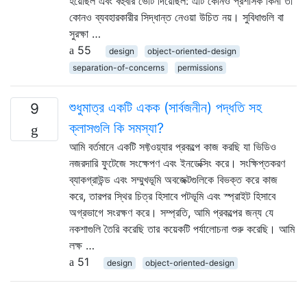
হয়েছিল এবং বহুবার ভোট দিয়েছিল: এটি কোনও প্রশাসক কিনা তা
কোনও ব্যবহারকারীর সিদ্ধান্ত নেওয়া উচিত নয়। সুবিধাগুলি বা
সুরক্ষা …
55
design
object-oriented-design
separation-of-concerns
permissions
শুধুমাত্র একটি একক (সার্বজনীন) পদ্ধতি সহ
9
ক্লাসগুলি কি সমস্যা?
আমি বর্তমানে একটি সফ্টওয়্যার প্রকল্পে কাজ করছি যা ভিডিও
নজরদারি ফুটেজে সংক্ষেপণ এবং ইনডেক্সিং করে। সংক্ষিপ্তকরণ
ব্যাকগ্রাউন্ড এবং সম্মুখভূমি অবজেক্টগুলিকে বিভক্ত করে কাজ
করে, তারপর স্থির চিত্র হিসাবে পটভূমি এবং স্প্রাইট হিসাবে
অগ্রভাগে সংরক্ষণ করে। সম্প্রতি, আমি প্রকল্পের জন্য যে
নকশাগুলি তৈরি করেছি তার কয়েকটি পর্যালোচনা শুরু করেছি। আমি
লক্ষ …
51
design
object-oriented-design