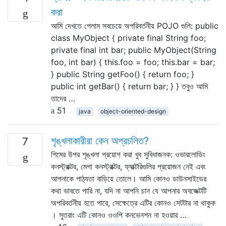
করা
আমি দেখতে পেলাম সবচেয়ে অপরিবর্তনীয় POJO গুলি: public
class MyObject { private final String foo;
private final int bar; public MyObject(String
foo, int bar) { this.foo = foo; this.bar = bar;
} public String getFoo() { return foo; }
public int getBar() { return bar; } } তবুও আমি
তাদের …
51
java
object-oriented-design
শৃঙ্খলাকারীরা কেন অপ্রচলিত?
7
শিমের উপর শৃঙ্খলা প্রয়োগ করা খুব সুবিধাজনক: ওভারলোডিং
কনস্ট্রাক্টর, মেগা কনস্ট্রাক্টর, ফ্যাক্টরিগুলির প্রয়োজন নেই এবং
আপনাকে পাঠ্যতা বাড়িয়ে তোলে। আমি কোনও ডাউনসাইডের
কথা ভাবতে পারি না, যদি না আপনি চান যে আপনার অবজেক্টটি
অপরিবর্তনীয় হতে পারে, সেক্ষেত্রে এটির কোনও সেটটার না থাকুক
। সুতরাং এটি কোনও ওওপি কনভেনশন না হওয়ার …