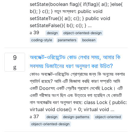
setState(boolean flag){ if(flag){ a(); }else{
b(); } c(); } নতুন সংস্করণ: public void
setStateTrue(){ a(); c(); } public void
setStateFalse(){ b(); c(); } …
39
design
object-oriented-design
coding-style
parameters
boolean
অবজেক্ট-ওরিয়েন্টেড কোড লেখার সময়, আমার কি
9
সবসময় ডিজাইনের ধরণ অনুসরণ করা উচিত?
কোনও অবজেক্ট-ওরিয়েন্টেড প্রোগ্রামের জন্য কি অনুমেয় নকশার
প্যাটার্ন রয়েছে? আমি এটি জিজ্ঞাসা করছি কারণ সম্প্রতি আমি
একটি Doorসহ একটি শ্রেণীর প্রয়োগ দেখেছি Lock। এটি
একটি পরীক্ষার অংশ ছিল এবং উত্তরে বলা হয়েছিল যে কোডটি
নাল অবজেক্টের ধরণ অনুসরণ করছে: class Lock { public:
virtual void close() = 0; virtual void …
37
design
design-patterns
object-oriented
object-oriented-design