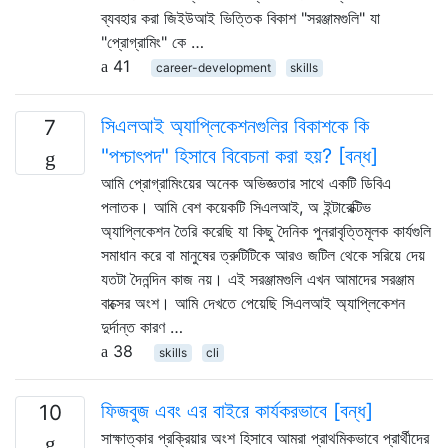
ব্যবহার করা জিইউআই ভিত্তিক বিকাশ "সরঞ্জামগুলি" যা
"প্রোগ্রামিং" কে …
41
career-development
skills
সিএলআই অ্যাপ্লিকেশনগুলির বিকাশকে কি
7
"পশ্চাৎপদ" হিসাবে বিবেচনা করা হয়? [বন্ধ]
আমি প্রোগ্রামিংয়ের অনেক অভিজ্ঞতার সাথে একটি ডিবিএ
পলাতক। আমি বেশ কয়েকটি সিএলআই, অ ইন্টারেক্টিভ
অ্যাপ্লিকেশন তৈরি করেছি যা কিছু দৈনিক পুনরাবৃত্তিমূলক কার্যগুলি
সমাধান করে বা মানুষের ত্রুটিটিকে আরও জটিল থেকে সরিয়ে দেয়
যতটা দৈনন্দিন কাজ নয়। এই সরঞ্জামগুলি এখন আমাদের সরঞ্জাম
বাক্সের অংশ। আমি দেখতে পেয়েছি সিএলআই অ্যাপ্লিকেশন
দুর্দান্ত কারণ …
38
skills
cli
ফিজবুজ এবং এর বাইরে কার্যকরভাবে [বন্ধ]
10
সাক্ষাত্কার প্রক্রিয়ার অংশ হিসাবে আমরা প্রাথমিকভাবে প্রার্থীদের