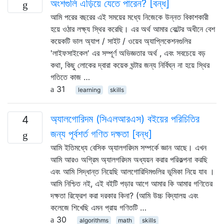
অংশগুলি এড়িয়ে যেতে পারেন? [বন্ধ]
আমি পরের বছরের এই সময়ের মধ্যে নিজেকে উন্নত বিকাশকারী
হয়ে ওঠার লক্ষ্য স্থির করেছি। এর অর্থ আমার বেল্টের অধীনে বেশ
কয়েকটি ভাল অ্যাপ / সাইট / ওয়েব অ্যাপ্লিকেশনগুলির
'লাইফসাইকেল' এর সম্পূর্ণ অভিজ্ঞতার অর্থ , এবং সবচেয়ে বড়
কথা, কিছু লোকের দ্বারা কয়েক ঘন্টার জন্য নির্বিঘ্ন না হয়ে স্থির
গতিতে কাজ …
31
learning
skills
অ্যালগোরিদম (সিএলআরএস) বইয়ের পরিচিতির
4
জন্য পূর্বশর্ত গণিত দক্ষতা [বন্ধ]
আমি ইতিমধ্যে বেসিক অ্যালগরিদম সম্পর্কে জ্ঞান আছে। এখন
আমি আরও অগ্রিম অ্যালগরিদম অধ্যয়ন করার পরিকল্পনা করছি
এবং আমি সিদ্ধান্ত নিয়েছি আলগোরিদিমগুলির ভূমিকা নিয়ে যাব ।
আমি নিশ্চিত নই, এই বইটি পড়ার আগে আমার কি আমার গণিতের
দক্ষতা রিফ্রেশ করা দরকার কিনা? (আমি উচ্চ বিদ্যালয় এবং
কলেজে শিখেছি এমন প্রায় গণিতটি …
30
algorithms
math
skills