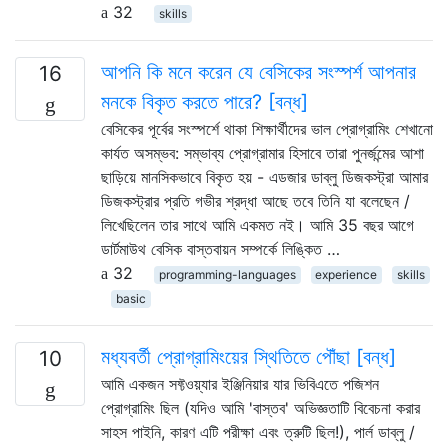
32
skills
আপনি কি মনে করেন যে বেসিকের সংস্পর্শ আপনার
16
মনকে বিকৃত করতে পারে? [বন্ধ]
বেসিকের পূর্বের সংস্পর্শে থাকা শিক্ষার্থীদের ভাল প্রোগ্রামিং শেখানো
কার্যত অসম্ভব: সম্ভাব্য প্রোগ্রামার হিসাবে তারা পুনর্জন্মের আশা
ছাড়িয়ে মানসিকভাবে বিকৃত হয় - এডজার ডাব্লু ডিজকস্ট্রা আমার
ডিজকস্ট্রার প্রতি গভীর শ্রদ্ধা আছে তবে তিনি যা বলেছেন /
লিখেছিলেন তার সাথে আমি একমত নই। আমি 35 বছর আগে
ডার্টমাউথ বেসিক বাস্তবায়ন সম্পর্কে লিঙ্কিত …
32
programming-languages
experience
skills
basic
মধ্যবর্তী প্রোগ্রামিংয়ের স্থিতিতে পৌঁছা [বন্ধ]
10
আমি একজন সফ্টওয়্যার ইঞ্জিনিয়ার যার ভিবিএতে পজিশন
প্রোগ্রামিং ছিল (যদিও আমি 'বাস্তব' অভিজ্ঞতাটি বিবেচনা করার
সাহস পাইনি, কারণ এটি পরীক্ষা এবং ত্রুটি ছিল!), পার্ল ডাব্লু /