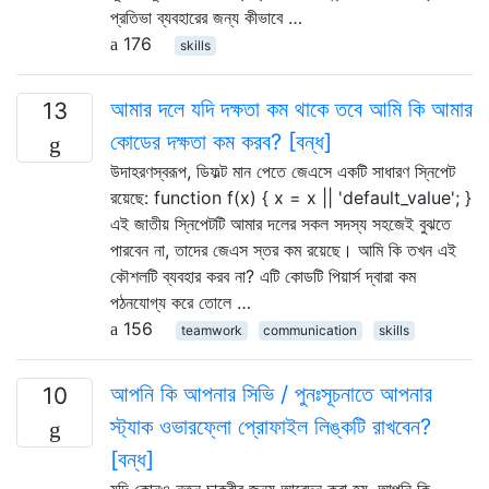
প্রতিভা ব্যবহারের জন্য কীভাবে …
176
skills
আমার দলে যদি দক্ষতা কম থাকে তবে আমি কি আমার
13
কোডের দক্ষতা কম করব? [বন্ধ]
উদাহরণস্বরূপ, ডিফল্ট মান পেতে জেএসে একটি সাধারণ স্নিপেট
রয়েছে: function f(x) { x = x || 'default_value'; }
এই জাতীয় স্নিপেটটি আমার দলের সকল সদস্য সহজেই বুঝতে
পারবেন না, তাদের জেএস স্তর কম রয়েছে। আমি কি তখন এই
কৌশলটি ব্যবহার করব না? এটি কোডটি পিয়ার্স দ্বারা কম
পঠনযোগ্য করে তোলে …
156
teamwork
communication
skills
আপনি কি আপনার সিভি / পুনঃসূচনাতে আপনার
10
স্ট্যাক ওভারফ্লো প্রোফাইল লিঙ্কটি রাখবেন?
[বন্ধ]
যদি কোনও নতুন চাকরীর জন্য আবেদন করা হয়, আপনি কি