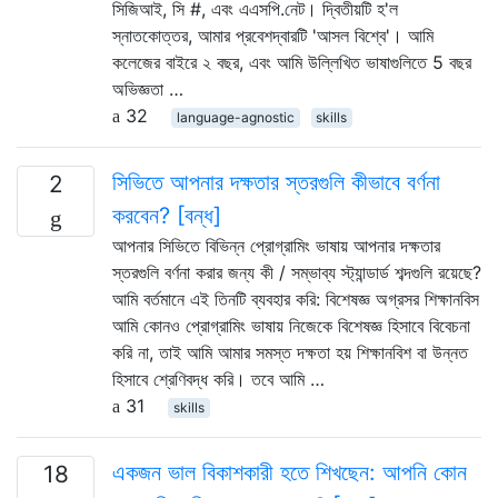
সিজিআই, সি #, এবং এএসপি.নেট। দ্বিতীয়টি হ'ল
স্নাতকোত্তর, আমার প্রবেশদ্বারটি 'আসল বিশ্বে'। আমি
কলেজের বাইরে ২ বছর, এবং আমি উল্লিখিত ভাষাগুলিতে 5 বছর
অভিজ্ঞতা …
32
language-agnostic
skills
সিভিতে আপনার দক্ষতার স্তরগুলি কীভাবে বর্ণনা
2
করবেন? [বন্ধ]
আপনার সিভিতে বিভিন্ন প্রোগ্রামিং ভাষায় আপনার দক্ষতার
স্তরগুলি বর্ণনা করার জন্য কী / সম্ভাব্য স্ট্যান্ডার্ড শব্দগুলি রয়েছে?
আমি বর্তমানে এই তিনটি ব্যবহার করি: বিশেষজ্ঞ অগ্রসর শিক্ষানবিস
আমি কোনও প্রোগ্রামিং ভাষায় নিজেকে বিশেষজ্ঞ হিসাবে বিবেচনা
করি না, তাই আমি আমার সমস্ত দক্ষতা হয় শিক্ষানবিশ বা উন্নত
হিসাবে শ্রেণিবদ্ধ করি। তবে আমি …
31
skills
একজন ভাল বিকাশকারী হতে শিখছেন: আপনি কোন
18