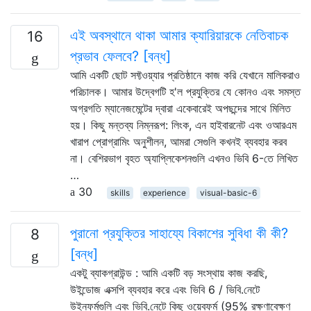
এই অবস্থানে থাকা আমার ক্যারিয়ারকে নেতিবাচক
16
প্রভাব ফেলবে? [বন্ধ]
আমি একটি ছোট সফ্টওয়্যার প্রতিষ্ঠানে কাজ করি যেখানে মালিকরাও
পরিচালক। আমার উদ্বেগটি হ'ল প্রযুক্তির যে কোনও এবং সমস্ত
অগ্রগতি ম্যানেজমেন্টের দ্বারা একেবারেই অপছন্দের সাথে মিলিত
হয়। কিছু মন্তব্য নিম্নরূপ: লিংক, এন হাইবারনেট এবং ওআরএম
খারাপ প্রোগ্রামিং অনুশীলন, আমরা সেগুলি কখনই ব্যবহার করব
না। বেশিরভাগ বৃহত অ্যাপ্লিকেশনগুলি এখনও ভিবি 6-তে লিখিত
…
30
skills
experience
visual-basic-6
পুরানো প্রযুক্তির সাহায্যে বিকাশের সুবিধা কী কী?
8
[বন্ধ]
একটু ব্যাকগ্রাউন্ড : আমি একটি বড় সংস্থায় কাজ করছি,
উইন্ডোজ এক্সপি ব্যবহার করে এবং ভিবি 6 / ভিবি.নেটে
উইনফর্মগুলি এবং ভিবি.নেটে কিছু ওয়েবফর্ম (95% রক্ষণাবেক্ষণ