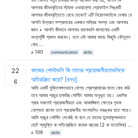
আপনার জীবনবৃত্তির স্ট্যাক ওভারফ্লো প্রোফাইল লিঙ্কটি
আপনার জীবনবৃত্তিতে রেখে দেবেন? এটি নিয়োগকর্তাকে দেখায় যে
আপনি উন্নয়ন সম্প্রদায়ের একজন সক্রিয় সদস্য এবং আপনার
জ্ঞান + আপনি কীভাবে আপনার ধারণাগুলি জানানোর একটি
অন্তর্দৃষ্টি প্রদান করবেন। তবে এটা আমার কাছে কিছুটা কৌতূহল
বোধ …
140
communication
skills
কাজের পোস্টগুলি কি তাদের প্রয়োজনীয়তাগুলিকে
22
অতিরঞ্জিত করে? [বন্ধ]
আমি একটি যুক্তিসঙ্গতভাবে যোগ্য প্রোগ্রামারের মতো বোধ করি
তবে আমার প্রচুর চাকরির পোস্টিং আমার অনুভূত হয়। এগুলির
প্রায় সকলেই প্রয়োজনীয়তা এবং আকাঙ্ক্ষিত ক্ষেত্রে পৃথক
যোগ্যতা রাখেন তবে প্রয়োজনীয় অংশগুলিও ভয়ঙ্কর হতে পারে।
আমি প্রচুর পোস্টিং দেখেছি যা বলে যে তাদের তুলনামূলকভাবে
ছোট প্রযুক্তি বা লাইব্রেরিতে কয়েক বছরের (2 বা ততোধিক) …
106
skills