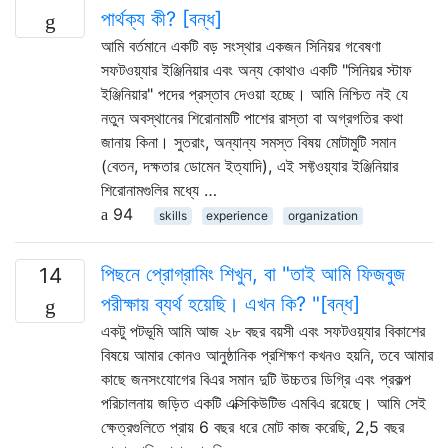
পার্থক্য কী? [বন্ধ]
আমি বর্তমানে একটি বড় সংস্থার একজন সিনিয়র গবেষণা
সফটওয়্যার ইঞ্জিনিয়ার এবং অন্য কোথাও একটি "সিনিয়র স্টাফ
ইঞ্জিনিয়ার" পদের প্রস্তাব দেওয়া হচ্ছে। আমি নিশ্চিত নই যে
নতুন অবস্থানের শিরোনামটি পাশের রাস্তা বা অগ্রগতির কথা
জানায় কিনা। সুতরাং, অন্যান্য সমস্ত বিষয় মোটামুটি সমান
(বেতন, দক্ষতার ডোমেন ইত্যাদি), এই সফ্টওয়্যার ইঞ্জিনিয়ার
শিরোনামগুলির মধ্যে …
94
skills
experience
organization
পিছনে প্রোগ্রামিং শিখুন, বা "তাই আমি ফিজবুজ
14
পরীক্ষায় ব্যর্থ হয়েছি। এখন কি? "[বন্ধ]
একটু পটভূমি আমি আজ ২৮ বছর বয়সী এবং সফটওয়্যার বিকাশের
বিষয়ে আমার কোনও আনুষ্ঠানিক প্রশিক্ষণ কখনও হয়নি, তবে আমার
কাছে জনসংযোগের বিএর সমান দুটি উচ্চতর ডিগ্রি এবং প্রকল্প
পরিচালনায় জড়িত একটি এক্সিকিউটিভ এমবিএ রয়েছে। আমি সেই
ক্ষেত্রগুলিতে প্রায় 6 বছর ধরে মোট কাজ করেছি, 2,5 বছর