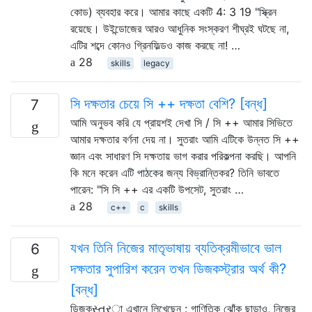
কোড) ব্যবহার করে। আমার কাছে একটি 4: 3 19 "স্ক্রিন
রয়েছে। উইন্ডোজের আরও আধুনিক সংস্করণ শীঘ্রই ঘটছে না,
এটির শব্দে কোনও গ্রিনফিল্ডও কাজ করছে না! …
28
skills
legacy
সি দক্ষতার চেয়ে সি ++ দক্ষতা বেশি? [বন্ধ]
7
আমি অনুভব করি যে প্রায়শই দেখা সি / সি ++ আমার সিভিতে
আমার দক্ষতার বর্ণনা দেয় না। সুতরাং আমি এটিকে উন্নত সি ++
জ্ঞান এবং সাধারণ সি দক্ষতায় ভাগ করার পরিকল্পনা করছি। আপনি
কি মনে করেন এটি পাঠকের জন্য বিভ্রান্তিকর? তিনি ভাবতে
পারেন: "সি সি ++ এর একটি উপসেট, সুতরাং …
28
c++
c
skills
যখন তিনি নিজের মাতৃভাষায় ব্যতিক্রমীভাবে ভাল
6
দক্ষতার সুপারিশ করেন তখন ডিজকস্ট্রার অর্থ কী?
[বন্ধ]
ডিজকસ્ત્રা এখানে লিখেছেন : গাণিতিক ঝোঁক ছাড়াও, নিজের