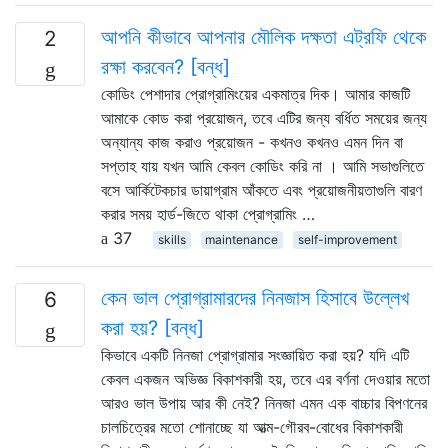
আপনি কীভাবে আপনার মৌলিক দক্ষতা এট্রফি থেকে
2
রক্ষা করবেন? [বন্ধ]
কোডিং পেশাদার প্রোগ্রামিংয়ের একমাত্র দিক। আমার কাজটি
আমাকে কোড করা প্রয়োজন, তবে এটির জন্য বর্ধিত সময়ের জন্য
অন্যান্য কাজ করাও প্রয়োজন - কখনও কখনও এমন দিন বা
সপ্তাহ যায় যখন আমি কেবল কোডিং করি না । আমি সভাগুলিতে
বসে আর্কিটেকচার ডায়াগ্রাম আঁকতে এবং প্রয়োজনীয়তাগুলি বারণ
করার সময় হার্ড-জিতে থাকা প্রোগ্রামিং …
37
skills
maintenance
self-improvement
কেন ভাল প্রোগ্রামারদের নিনজাস হিসাবে উল্লেখ
6
করা হয়? [বন্ধ]
কিভাবে একটি নিনজা প্রোগ্রামার সংজ্ঞায়িত করা হয়? যদি এটি
কেবল একজন অভিজ্ঞ বিকাশকারী হয়, তবে এর বর্ণনা দেওয়ার মতো
আরও ভাল উপায় আর কী নেই? নিনজা এমন এক বাচ্চার বিপণনের
চালচিত্রের মতো শোনাচ্ছে যা আত্ম-গৌরব-বোধের বিকাশকারী