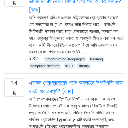
ভাষার বিবরণ কেবল শিখার চেয়ে প্রোগ্রামিং শিখছি?
[বন্ধ]
আমি প্রায়শই শুনি যে একজন সত্যিকারের প্রোগ্রামার সহজেই
এক সপ্তাহের মধ্যে যে কোনও ভাষা শিখতে পারে। ভাষাগুলি
জিনিসগুলি সম্পন্ন করার জন্য কেবলমাত্র সরঞ্জাম, আমাকে বলা
হয়। প্রোগ্রামিং চূড়ান্ত দক্ষতা যা অবশ্যই শিখতে এবং দক্ষ হতে
হবে। আমি কীভাবে নিশ্চিত করতে পারি যে আমি কোনও ভাষার
বিবরণ কেবল শিখার চেয়ে প্রোগ্রামিং …
82
programming-languages
learning
computer-science
skills
theory
একজন প্রোগ্রামারের পক্ষে অনলাইন উপস্থিতি থাকা
14
কতটা গুরুত্বপূর্ণ? [বন্ধ]
আমি প্রোগ্রামারদের "পোর্টফোলিও" - এর আরও এবং আরও
উল্লেখ (এখানে পোস্টে এবং প্রকৃত কাজের বিবরণীতে উভয়ই)
লক্ষ্য করেছি - সাধারণত এটি, গিটহাব ইত্যাদি সাইটে তাদের
পাবলিক প্রোফাইল typically এটি কতটা গুরুত্বপূর্ণ, এবং
সংস্থাগুলি (বিশেষত প্রারম্ভকালীন) অন্যথায় অসামান্য