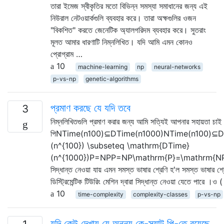
তারা ইমেজ স্বীকৃতির মতো বিভিন্ন সমস্যা সমাধানের জন্য এই
নিউরাল নেটওয়ার্কগুলি ব্যবহার করে। তারা অক্ষগুলির ওজন
"বিকশিত" করতে জেনেটিক অ্যালগরিদম ব্যবহার করে। সুতরাং
মূলত আমার ধারণাটি নিম্নলিখিত। যদি আমি এমন কোনও
প্রোগ্রাম …
10
machine-learning
np
neural-networks
p-vs-np
genetic-algorithms
প্রমাণ করছে যে যদি তবে
3
নিম্নলিখিতগুলি প্রমাণ করার জন্য আমি সত্যিই আপনার সহায়তা 
পিNTime(n100)⊆DTime(n1000)NTime(n100)⊆D
(n^{100}) \subseteq \mathrm{DTime}
(n^{1000})P=NPP=NP\mathrm{P}=\mathrm{NP} এখানে,
সিদ্ধান্ত নেওয়া যায় এমন সমস্ত ভাষার শ্রেণি হ'ল সমস্ত ভাষার শ্
ডিস্ট্রিমেন্টিক টিউরিং মেশিন দ্বারা সিদ্ধান্ত নেওয়া যেতে পারে ।ও
10
time-complexity
complexity-classes
p-vs-np
যদি কেউ দেখায় যে অনন্য কে-স্যাট পি-তে রয়েছে