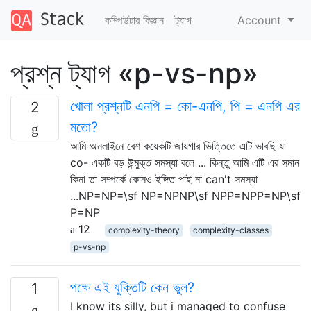
কম্পিউটার বিজ্ঞান
ট্যাগ
Account
প্রশ্ন ট্যাগ «p-vs-np»
খোলা প্রশ্নটি এনপি = কো-এনপি, পি = এনপি এর
2
মতো?
আমি অনলাইনে বেশ কয়েকটি জায়গার ভিত্তিতে এটি ভাবছি যা
co- একটি বড় উন্মুক্ত সমস্যা বলে ... কিন্তু আমি এটি এর সমান
কিনা তা সম্পর্কে কোনও ইঙ্গিত পাই না can't সমস্যা
...NP=NP=\sf NP=NPNP\sf NPP=NPP=NP\sf
P=NP
12
complexity-theory
complexity-classes
p-vs-np
পক্ষে এই যুক্তিটি কেন ভুল?
1
I know its silly, but i managed to confuse