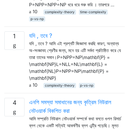
P=NPP=NPP=NP ধরে ধরে শুরু করি । তারপরে …
10
complexity-theory
time-complexity
p-vs-np
যদি , তবে ?
1
যদি , তবে ? আমি এই প্রশ্নটি জিজ্ঞাসা করছি কারণ, অন্যান্য
অ-সংজ্ঞাবহ শ্রেণীর জন্য, মনে হয় এটি সর্বদা প্রতিষ্ঠিত করে যে
তারা তাদের সমান।P=NPP=NP\mathbf{P} =
\mathbf{NP}L=NLL=NL\mathbf{L} =
\mathbf{NL}P=NPP=NP\mathbf{P} =
\mathbf{NP}
10
complexity-theory
p-vs-np
এনপি সমস্যা সমাধানের জন্য কৃত্রিম নিউরাল
4
নেটওয়ার্ক বিকশিত করা
আমি সম্প্রতি নিউরাল নেটওয়ার্ক সম্পর্কে কথা বলতে গুগল রিসার্চ
ব্লগ থেকে একটি সত্যিই আকর্ষণীয় ব্লগ এন্ট্রি পড়েছি। মূলত