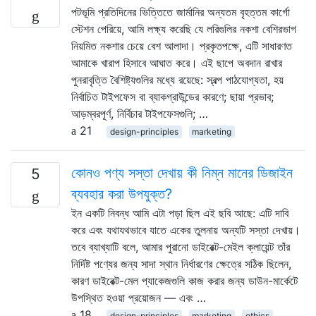
পটভূমি প্রতিদিনের ভিত্তিতে জার্মানির অন্যতম বৃহত্তম কার্গো
স্টেশন পেরিয়ে, আমি লক্ষ্য করেছি যে লরিগুলির নকশা বেশিরভাগ
নিয়মিত নকশার চেয়ে বেশ আলাদা। প্রকৃতপক্ষে, এটি সাধারণত
আমাকে খারাপ হিসাবে আঘাত করে। এই ছাপে অবদান রাখার
পুনরাবৃত্তি বৈশিষ্ট্যগুলির মধ্যে রয়েছে: স্বল্প পাঠযোগ্যতা, হয়
নির্বাচিত টাইপফেস বা ব্যাকগ্রাউন্ডের কারণে; ছায়া প্রভাব;
আড়ম্বরপূর্ণ, নির্বিচার টাইপফেসগুলি; …
21
design-principles
marketing
কোনও পণ্য সস্তা দেখায় কী নিম্ন মানের ডিজাইন
5
ব্যবহার করা উপযুক্ত?
ইন একটি নিবন্ধ আমি এটা পড়া ছিল এই ছবি আছে: এটি দাবি
করে এবং যথাযথভাবে যাতে একের তুলনায় অন্যটি সস্তা দেখায়।
তবে ব্যাখ্যাটি বলে, আমার পুরানো ডাইরেক্ট-মেইল ক্লায়েন্ট তাঁর
নির্দিষ্ট পণ্যের জন্য সাদা স্থান নির্ধারণের ক্ষেত্রে সঠিক ছিলেন,
কারণ ডাইরেক্ট-মেল প্যাকেজগুলি কাজ করার জন্য ডাউন-মার্কেটে
উপস্থিত হওয়া প্রয়োজন — এবং …
18
design-principles
marketing
ethics