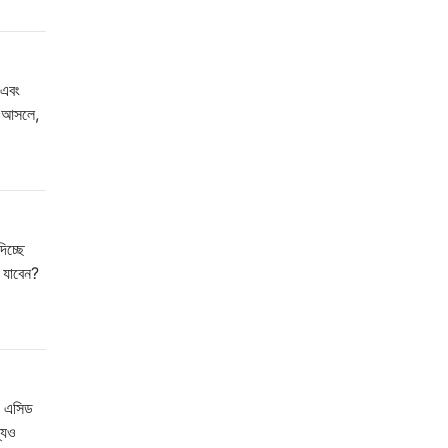
 এবং
ষ আসলে,
িচ্ছে
 যাবেন?
ে এসিড
যেও