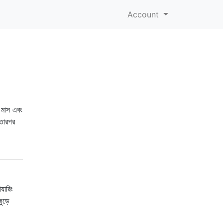
Account
 মাস এবং
 তারপর
়ারিং
ুড়ে