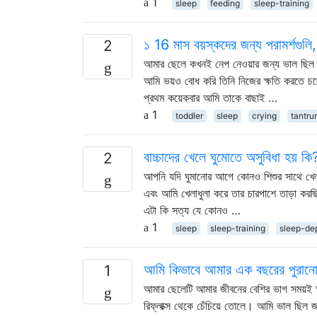
1
sleep
feeding
sleep-training
১ 16 মাস বয়স্কদের জন্য পরামর্শগুলি
2
আমার ছেলে কখনই নেপ নেওয়ার জন্য ভাল ছিল ন
আমি ভয়ও বোধ করি তিনি নিজের ক্ষতি করতে চল
প্রথম কয়েকবার আমি তাকে বাছাই …
1
toddler
sleep
crying
tantru
বাচ্চাদের খেলে ঘুমোতে অসুবিধা হয় কি
2
আপনি যদি ঘুমানোর আগে কোনও শিশুর সাথে খেলা কর
এবং আমি খেলাধুলা করে তার চারপাশে তাড়া করছ
এটা কি সত্য যে কোনও …
1
sleep
sleep-training
sleep-dep
আমি কিভাবে আমার এক বছরের পুরানো র
1
আমার ছেলেটি আমার জীবনের বেশির ভাগ সময়ই 
রিফ্লাক্স থেকে চেঁচিয়ে তোলে। আমি ভাল ছিল জ