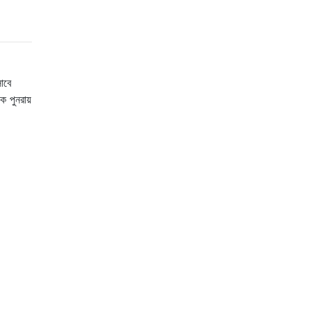
াবে
ে পুনরায়