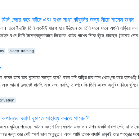
, যিনি জোর করে কাঁদে এবং যখন মাথা ঝাঁকুনির জন্য নীচে নামেন তখন
া। তবে ইদানীং তিনি এতটাই খারাপ হয়ে উঠছেন যে তিনি মাঝে মাঝে এগুলি এড়িয়ে যান
েছেন যখন তিনি উদ্দেশ্যমূলকভাবে নিজেকে খাটের পাশের দিকে ছুঁড়ে মারছেন (আমার দো
ms
sleep-training
?
েন তবে তার ঘুমোতে সমস্যা হবে? বাচ্চা যদি বাড়ির চারপাশে খেলাধুলা করে হামাগুড়ি দ
ি এবং আমরা দুজনেই হাসছি এবং মজা করছি, তারপরে কি তিনি আরও অসুবিধা নিয়ে ঘুমিয়ে
rivation
ূপান্তর ঘ্রাণ ঘুমাতে সাহায্য করতে পারেন?
আমার ঘুমিয়ে পড়েছে, আমার অংশে সি-সেকশন এবং তার উপর একটি খারাপ পেট, যা তাক
ানার জন্য তার পেট স্পর্শ ভাল অনুভূত। এখন আমি তাকে বাদামি ছাড়াই তার পাত্রের মধ্