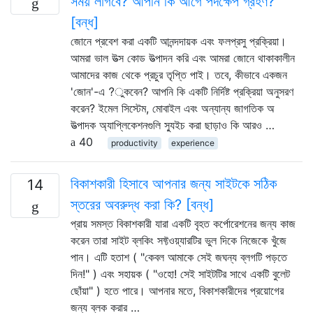
সময় লাগবে? আপনি কি আগে পদক্ষেপ গ্রহণ?
[বন্ধ]
জোনে প্রবেশ করা একটি আনন্দদায়ক এবং ফলপ্রসু প্রক্রিয়া।
আমরা ভাল উত্স কোড উত্পাদন করি এবং আমরা জোনে থাকাকালীন
আমাদের কাজ থেকে প্রচুর তৃপ্তি পাই। তবে, কীভাবে একজন
'জোন'-এ ?ুকবেন? আপনি কি একটি নির্দিষ্ট প্রক্রিয়া অনুসরণ
করেন? ইমেল সিস্টেম, মোবাইল এবং অন্যান্য জাগতিক অ
উত্পাদক অ্যাপ্লিকেশনগুলি স্যুইচ করা ছাড়াও কি আরও …
40
productivity
experience
বিকাশকারী হিসাবে আপনার জন্য সাইটকে সঠিক
14
স্তরের অবরুদ্ধ করা কি? [বন্ধ]
প্রায় সমস্ত বিকাশকারী যারা একটি বৃহত কর্পোরেশনের জন্য কাজ
করেন তারা সাইট ব্লকিং সফ্টওয়্যারটির ভুল দিকে নিজেকে খুঁজে
পান। এটি হতাশ ( "কেবল আমাকে সেই জঘন্য ব্লগটি পড়তে
দিন!" ) এবং সহায়ক ( "ওহো! সেই সাইটটির সাথে একটি বুলেট
ছোঁয়া" ) হতে পারে। আপনার মতে, বিকাশকারীদের প্রয়োগের
জন্য ব্লক করার …