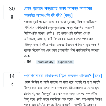
কোন প্রকল্পে সন্ধানের জন্য আসন্ন আযাবের
30
সতর্কতা লক্ষণগুলি কী কী? [বন্ধ]
কোনও ব্যর্থ প্রকল্পে কাজ করা ভাষা ব্যবহার, শিল্প বা অভিজ্ঞতা
নির্বিশেষে বেশিরভাগ প্রোগ্রামারদের মধ্যে প্রচলিত কয়েকটি
জিনিসগুলির মধ্যে একটি। এই প্রকল্পগুলি দুর্দান্ত শেখার
অভিজ্ঞতা, আত্মা-চূর্ণকারী বিপর্যয় (বা উভয়!) হতে পারে এবং
বিভিন্ন কারণে ঘটতে পারে: হৃদয়ের উচ্চতর পরিবর্তন আন্ড-দক্ষ /
আন্ডার রিসোর্স দল দেব চক্র চলাকালীন শীর্ষ প্রতিযোগীর উত্থান
ওভার …
66
productivity
experience
প্রোগ্রামাররা সাধারণত শিল্পে কতক্ষণ থাকেন? [বন্ধ]
14
একটা জিনিস যা আমি বছরের পর বছর ধরে শুনেছি তা হ'ল আইটি
বিশ্বে যারা কাজ করেন তারা সাধারণত জীবনকালকে এ থেকে দূরে
রাখেন না, বরং "জ্বলুন" হয়ে যান এবং অন্য কোনও সম্পর্কহীন
কিছু করে একটি নতুন ক্যারিয়ার শুরু করেন (উদাঃ সফ্টওয়্যার বিকাশ
থেকে অ্যাকাউন্টেন্ট হওয়ার দিকে যাওয়া)। আপনি কি আপনার …