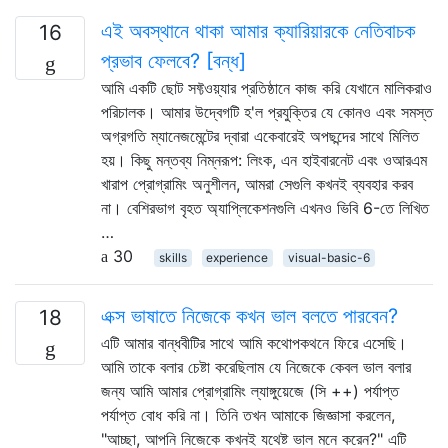
এই অবস্থানে থাকা আমার ক্যারিয়ারকে নেতিবাচক
16
প্রভাব ফেলবে? [বন্ধ]
আমি একটি ছোট সফ্টওয়্যার প্রতিষ্ঠানে কাজ করি যেখানে মালিকরাও
পরিচালক। আমার উদ্বেগটি হ'ল প্রযুক্তির যে কোনও এবং সমস্ত
অগ্রগতি ম্যানেজমেন্টের দ্বারা একেবারেই অপছন্দের সাথে মিলিত
হয়। কিছু মন্তব্য নিম্নরূপ: লিংক, এন হাইবারনেট এবং ওআরএম
খারাপ প্রোগ্রামিং অনুশীলন, আমরা সেগুলি কখনই ব্যবহার করব
না। বেশিরভাগ বৃহত অ্যাপ্লিকেশনগুলি এখনও ভিবি 6-তে লিখিত
…
30
skills
experience
visual-basic-6
এক্স ভাষাতে নিজেকে কখন ভাল বলতে পারবেন?
18
এটি আমার বান্ধবীটির সাথে আমি কথোপকথনে ফিরে এসেছি।
আমি তাকে বলার চেষ্টা করেছিলাম যে নিজেকে কেবল ভাল বলার
জন্য আমি আমার প্রোগ্রামিং ল্যাঙ্গুয়েজে (সি ++) পর্যাপ্ত
পর্যাপ্ত বোধ করি না। তিনি তখন আমাকে জিজ্ঞাসা করলেন,
"আচ্ছা, আপনি নিজেকে কখনই যথেষ্ট ভাল মনে করেন?" এটি