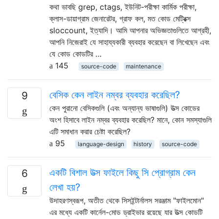
কথা ভাবছি grep, ctags, ইউনিট-পরীক্ষা কার্মিক পরীক্ষা,
ক্লাস-ডায়াগ্রাম জেনারেটর, গ্রাফ কল, মত কোড মেট্রিক্স
sloccount, ইত্যাদি। আমি আপনার অভিজ্ঞতাগুলিতে আগ্রহী,
আপনি নিজেরাই যে সাহায্যকারী ব্যবহার করেছেন বা লিখেছেন এবং
যে কোড কোডটির …
145
source-code
maintenance
বেসিক কেন লাইন নম্বর ব্যবহার করেছিল?
9
কেন পুরানো বেসিকগুলি (এবং অন্যান্য ভাষাগুলি) উত্স কোডের
অংশ হিসাবে লাইন নম্বর ব্যবহার করেছিল? মানে, কোন সমস্যাগুলি
এটি সমাধান করার চেষ্টা করেছিল?
95
language-design
history
source-code
একটি বিশাল উত্স ফাইলে কিছু সি প্রোগ্রাম কেন
6
লেখা হয়?
উদাহরণস্বরূপ, অতীত থেকে সিসইন্টার্নালস সরঞ্জাম "ফাইলমোন"
এর মধ্যে একটি কার্নেল-মোড ড্রাইভার রয়েছে যার উত্স কোডটি