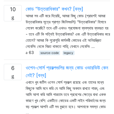
কোড "উত্তরাধিকার" কখন? [বন্ধ]
10
আমরা সব এটি করে দিয়েছি, আমরা কিছু কোড (প্রায়শই আমরা
উত্তরাধিকার সূত্রে প্রাপ্ত জিনিসগুলি) "উত্তরাধিকার" হিসাবে
লেবেল করেছি? তবে এটি এখনও প্রযোজনা ব্যবস্থায় ব্যবহৃত হয়
- তবে এটি কি সত্যিই উত্তরাধিকার? এবং এটি উত্তরাধিকার করে
তোলে? আমরা কি পুরোপুরি কার্যকরী কোডের এই অনিয়ন্ত্রিত
লেবেলিং থেকে বিরত থাকতে পারি; যেখানে লেবেলিং …
63
source-code
legacy
ওপেন-সোর্স প্রকল্পগুলির জন্য কোড ওভারভিউ কেন
6
নেই? [বন্ধ]
এখানে খুব জটিল ওপেন সোর্স প্রকল্প রয়েছে এবং তাদের মধ্যে
কিছুকে আমি মনে করি যে আমি কিছু অবদান রাখতে পারব, এবং
আমি আশা করি আমি পারতাম তবে প্রবেশের ক্ষেত্রে বাধা একক
কারণে খুব বেশি: একটিতে কোডের একটি লাইন পরিবর্তনের জন্য
বড় প্রকল্প আপনি এটি সব বুঝতে হবে। আপনাকে সমস্ত কোড
…