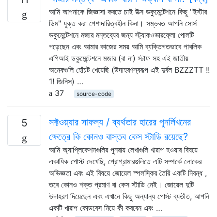
আমি আপনাকে জিজ্ঞাসা করতে চাই উত্স ডকুমেন্টেশনে কিছু "ইস্টার
ডিম" যুক্ত করা পেশাদারিত্বহীন কিনা। সম্ভবত আপনি সোর্স
ডকুমেন্টেশনে মজার মন্তব্যের জন্য স্ট্যাকওভারফ্লো পোলটি
পড়েছেন এবং আমার কাজের সময় আমি ব্যক্তিগতভাবে পাবলিক
এপিআই ডকুমেন্টেশনে মজার (বা না) স্টাফ সহ এই জাতীয়
অনেকগুলি হোঁচট খেয়েছি (উদাহরণস্বরূপ এই দুর্বল BZZZTT !!
1! জিনিস) …
37
source-code
সফ্টওয়্যার সাফল্য / ব্যর্থতার হারের পুনর্লিখনের
5
ক্ষেত্রে কি কোনও বাস্তব কেস স্টাডি রয়েছে?
আমি অ্যাপ্লিকেশনগুলির পুনরায় লেখাগুলি খারাপ হওয়ার বিষয়ে
একাধিক পোস্ট দেখেছি, প্রোগ্রামারগুলিতে এটি সম্পর্কে লোকের
অভিজ্ঞতা এবং এই বিষয়ে জোয়েল স্পলস্কির তৈরি একটি নিবন্ধ ,
তবে কোনও শক্ত প্রমাণ বা কেস স্টাডি নেই। জোয়েল দুটি
উদাহরণ দিয়েছেন এবং এখানে কিছু অন্যান্য পোস্ট ব্যতীত, আপনি
একটি খারাপ কোডবেস নিয়ে কী করবেন এবং …