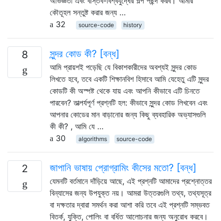
অভিজ্ঞতা এবং বাস্তব-বিশ্বযুদ্ধের গল্প পছন্দ করব। আমার
কৌতূহল সন্তুষ্ট করার জন্য …
32
source-code
history
সুন্দর কোড কী? [বন্ধ]
8
আমি প্রায়শই পড়েছি যে বিকাশকারীদের অবশ্যই সুন্দর কোড
লিখতে হবে, তবে একটি শিক্ষানবিশ হিসাবে আমি যেহেতু এটি সুন্দর
কোডটি কী অস্পষ্ট থেকে যায় এবং আপনি কীভাবে এটি চিনতে
পারবেন? তাত্পর্যপূর্ণ প্রশ্নটি হল: কীভাবে সুন্দর কোড লিখবেন এবং
আপনার কোডের মান বাড়ানোর জন্য কিছু ব্যবহারিক অভ্যাসগুলি
কী কী? , আমি যে …
30
algorithms
source-code
জাপানি ভাষায় প্রোগ্রামিং কীসের মতো? [বন্ধ]
2
যেমনটি বর্তমানে দাঁড়িয়ে আছে, এই প্রশ্নটি আমাদের প্রশ্নোত্তর
বিন্যাসের জন্য উপযুক্ত নয়। আমরা উত্তরগুলি তথ্য, তথ্যসূত্র
বা দক্ষতার দ্বারা সমর্থন করা আশা করি তবে এই প্রশ্নটি সম্ভবত
বিতর্ক, যুক্তি, পোলিং বা বর্ধিত আলোচনার জন্য অনুরোধ করবে।