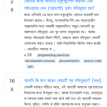
কোডের জন্য কীভাবে ডকুমেন্টেশন করবেন এবং
2
সফ্টওয়্যার কেন (প্রায়শই) দুর্বল নথিভুক্ত হয়?
জাভা এপিআই এর মতো ভাল-ডকুমেন্টেড কোডের কয়েকটি ভাল
উদাহরণ রয়েছে। কিন্তু, সংস্থাগুলির গিট এবং অভ্যন্তরীণ
প্রকল্পগুলির মতো সরকারী প্রকল্পগুলিতে প্রচুর কোডগুলি খুব
খারাপভাবে নথিভুক্ত এবং খুব আগত বন্ধুবান্ধব নয়। আমার
সমস্ত সফ্টওয়্যার বিকাশ স্টিটে, আমাকে খারাপ নথিভুক্ত কোডটি
মোকাবেলা করতে হয়েছে। আমি নিম্নলিখিত জিনিস লক্ষ্য করেছি
- কোডটিতে সামান্য বা …
26
programming-practices
development-process
documentation
source-code
sdlc
আপনি কি মনে করেন কোডটি স্ব নথিভুক্ত? [বন্ধ]
16
যেমনটি বর্তমানে দাঁড়িয়ে আছে, এই প্রশ্নটি আমাদের প্রশ্নোত্তর
বিন্যাসের জন্য উপযুক্ত নয়। আমরা উত্তরগুলি তথ্য, তথ্যসূত্র
বা দক্ষতার দ্বারা সমর্থন করা আশা করি তবে এই প্রশ্নটি সম্ভবত
বিতর্ক, যুক্তি, পোলিং বা বর্ধিত আলোচনার জন্য অনুরোধ করবে।