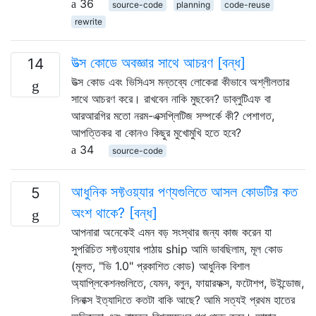
36
source-code
planning
code-reuse
rewrite
উত্স কোডে অবজ্ঞার সাথে আচরণ [বন্ধ]
14
উত্স কোড এবং ভিসিএস মন্তব্যে লোকেরা কীভাবে অশ্লীলতার
সাথে আচরণ করে। রাখবেন নাকি মুছবেন? ডাব্লুটিএফ বা
আরআরগির মতো নরম-এক্সপ্লিটিজ সম্পর্কে কী? পেশাগত,
আপত্তিকর বা কোনও কিছুর মুখোমুখি হতে হবে?
34
source-code
আধুনিক সফ্টওয়্যার পণ্যগুলিতে আসল কোডটির কত
5
অংশ থাকে? [বন্ধ]
আপনারা অনেকেই এমন বড় সংস্থার জন্য কাজ করেন যা
সুপরিচিত সফ্টওয়্যার পাঠায় ship আমি ভাবছিলাম, মূল কোড
(মূলত, "ভি 1.0" প্রকাশিত কোড) আধুনিক বিশাল
অ্যাপ্লিকেশনগুলিতে, যেমন, বলুন, ফায়ারফক্স, ফটোশপ, উইন্ডোজ,
লিনাক্স ইত্যাদিতে কতটা বাকি আছে? আমি সত্যই প্রথম হাতের