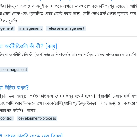
ত্স নিয়ন্ত্রণ এবং সেরা অনুশীলন সম্পর্কে এখানে আরও বেশ কয়েকটি প্রশ্ন রয়েছে। আম
র সোর্স কোড এবং প্রকাশিত কোড হোস্ট করার জন্য একটি নেটওয়ার্ক শেয়ার ব্যবহার কর
 ম্যানুয়ালি …
agement
management
release-management
্যা অর্থনীতিগুলি কী কী? [বন্ধ]
িথ্যা অর্থনীতিগুলি কী (অর্থ সঞ্চয়ের উপায়গুলি যা শেষ পর্যন্ত তাদের সাশ্রয়ের চেয়ে বেশ
ect-management
ধ করা উচিত কখন?
্স নিয়ন্ত্রণে প্রতিশ্রুতিবদ্ধ হওয়ার জন্য যথেষ্ট যথেষ্ট। প্রকল্পটি 'ফ্রেমওয়ার্ক-সম্পূর
ি এবং আমি প্রাথমিকভাবে তখন থেকে বৈশিষ্ট্যগুলি প্রতিশ্রুতিবদ্ধ। (এর জন্য মূল কাঠামো 
প্রকল্পই করিনি)) আমার …
-control
development-process
শই তাদের চাকরি ছেড়ে দেয় [বন্ধ]