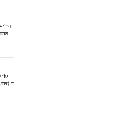
ডেসিমাল
জিটের
ি পরে
 কোড) যা