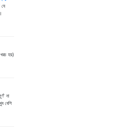
ি যে
ে।
ি খরচ হয়)
্ণ' না
খুব বেশি