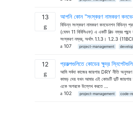
আপনি কোন "সংস্করণ নামকরণ কনভেন
13
বিভিন্ন সংস্করণ নামকরণ কনভেনশন বিভিন্ন প্র
(যেমন 11 বিবিসিএফ) এ একটি বিল্ড নম্বর পছন্
সংস্করণ নম্বর, অর্থাৎ 1.1.3। 1.2.3 (
107
project-management
develo
প্রকল্পগুলিতে কোডের ক্ষুদ্র স্নিপেটগ
12
আমি সর্বদা কাজের জায়গায় DRY নীতি অনুসরণ 
কামড় দেয় যখন আমার এই কোডটি দুটি জায়গায
একে অপরকে উল্লেখ করতে …
102
project-management
code-r