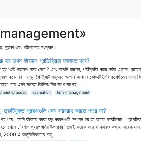
ect-management»
গঠিত, সুরক্ষা এবং পরিচালনার সংস্থান।
া হয় তখন কীভাবে প্রতিক্রিয়া জানাতে হবে?
া হয় 'এটি কতক্ষণ সময় নেবে'? এবং আপনি জানেন, পরিস্থিতি প্রায় সর্বদা এরকম: প্রয়ো
শ্লেষণ করেন নি। নতুন বৈশিষ্ট্যটি সম্ভবত আপনি আপনার কোডটি তৈরি করেছিলেন এমন কি
র করতে পারে এমন সমস্ত জিনিসগুলির সাথে সাথেই …
pment-process
estimation
time-management
ত, ত্রুটিযুক্ত প্রকল্পগুলি কেন সরবরাহ করতে পারে না?
েখার পরে , আমি কীভাবে দ্রুত বড় প্রকল্পগুলি সম্পন্ন হয় তা অবাক করেছিলাম। প্রাথমি
য়ে গেলে , বিশাল প্রকল্পগুলির উপলব্ধি নিজেই কয়েক বছর বা কখনও কখনও কয়েক মাস
র, 2000 এ আনুষ্ঠানিকভাবে চালু …