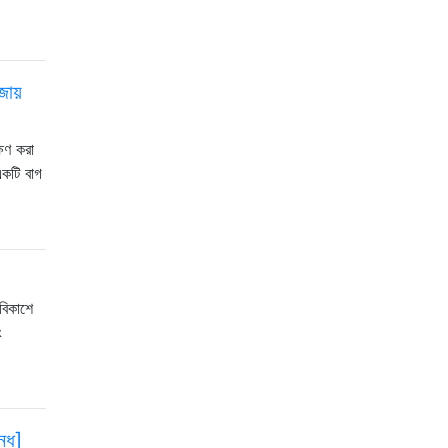
ায়
ষণ করা
একটি বাগ
বিকাশে
ং
ন্ধ]