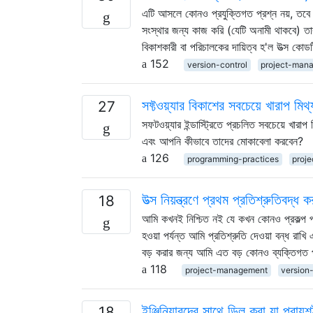
এটি আসলে কোনও প্রযুক্তিগত প্রশ্ন নয়, তবে উ
সংস্থার জন্য কাজ করি (যেটি অনামী থাকবে) তা
বিকাশকারী বা পরিচালকের দায়িত্ব হ'ল উত্স কোডটি
152
version-control
project-man
সফ্টওয়্যার বিকাশের সবচেয়ে খারাপ মিথ
27
সফটওয়্যার ইন্ডাস্ট্রিতে প্রচলিত সবচেয়ে খারাপ ম
এবং আপনি কীভাবে তাদের মোকাবেলা করবেন?
126
programming-practices
proj
উত্স নিয়ন্ত্রণে প্রথম প্রতিশ্রুতিবদ্
18
আমি কখনই নিশ্চিত নই যে কখন কোনও প্রকল্প প্রথম উত
হওয়া পর্যন্ত আমি প্রতিশ্রুতি দেওয়া বন্ধ রাখ
বড় করার জন্য আমি এত বড় কোনও ব্যক্তিগত 
118
project-management
version
ইঞ্জিনিয়ারদের সাথে ডিল করা যা প্রায়
18