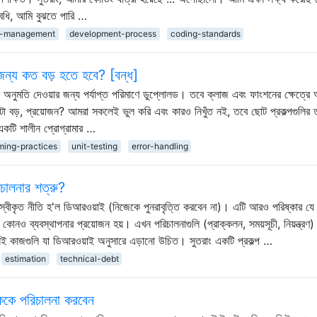
বধি, আমি বুঝতে পারি …
t-management
development-process
coding-standards
 জন্য কত বড় হতে হবে? [বন্ধ]
র অনুমতি দেওয়ার জন্য পর্যাপ্ত পরিমাণে ডুপ্লোলড। তবে ক্লাজ এবং ফাংশনের ক্ষেত্রে
তটা বড়, প্রয়োজন? আমরা সকলেই ভুল করি এবং কারও নিখুঁত নই, তবে ছোট প্রকল্পগুলির ত্
একটি শালীন প্রোগ্রামার …
ming-practices
unit-testing
error-handling
িচালনার শত্রু?
ল স্বীকৃত নীতি হ'ল ডিআরওয়াই (নিজেকে পুনরাবৃত্তি করবেন না)। এটি আরও পরিষ্কার যে
া কোনও ব্যবস্থাপনার প্রয়োজন হয়। এখন পরিচালনাগুলি (প্রাক্কলন, সময়সূচী, নিয়ন্ত্রণ
সেই কাজগুলি যা ডিআরওয়াই অনুসারে এড়ানো উচিত। সুতরাং একটি প্রকল্প …
estimation
technical-debt
ককে পরিচালনা করবেন