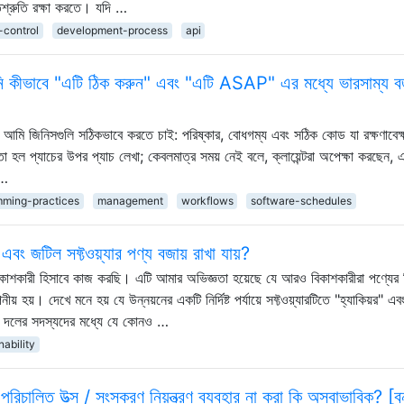
তিশ্রুতি রক্ষা করতে। যদি …
-control
development-process
api
পনি কীভাবে "এটি ঠিক করুন" এবং "এটি ASAP" এর মধ্যে ভারসাম্য বজ
। আমি জিনিসগুলি সঠিকভাবে করতে চাই: পরিষ্কার, বোধগম্য এবং সঠিক কোড যা রক্ষণাবেক্
 প্যাচের উপর প্যাচ লেখা; কেবলমাত্র সময় নেই বলে, ক্লায়েন্টরা অপেক্ষা করছেন, 
 …
mming-practices
management
workflows
software-schedules
ং জটিল সফ্টওয়্যার পণ্য বজায় রাখা যায়?
াশকারী হিসাবে কাজ করছি। এটি আমার অভিজ্ঞতা হয়েছে যে আরও বিকাশকারীরা পণ্যের 
় হয়। দেখে মনে হয় যে উন্নয়নের একটি নির্দিষ্ট পর্যায়ে সফ্টওয়্যারটিতে "হ্যাকিয়র" এব
যখন দলের সদস্যদের মধ্যে যে কোনও …
nability
চালিত উত্স / সংস্করণ নিয়ন্ত্রণ ব্যবহার না করা কি অস্বাভাবিক? [ব