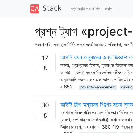
সফ্টওয়্যার প্রকৌশল
ট্যাগ
প্রশ্ন ট্যাগ «proj
প্রকল্প পরিচালনা হ'ল নির্দিষ্ট লক্ষ্য অর্জনের জন্য পরিকল্পনা, সং
আপনি যখন অনুমানের জন্য জিজ্ঞাসা কর
17
আমরা, প্রোগ্রামার হিসাবে, ক্রমাগত জিজ্ঞাসা কর
অস্পষ্ট। কেউই সমস্ত বিষয়গুলির গভীরতার বি
অনুমানগুলি ভেঙে দেবে এবং আপনাকে রিফ্যাক্ট
652
project-management
develo
আইটি শিল্প অন্যান্য শিল্পের মতো দ্রু
30
ন্যাশনাল জিওগ্রাফিকের মেগাস্ট্রাকচার সিরিজ দ
(নকশা, স্পেসিফিকেশন ইত্যাদি) কাগজে একবার হ
উদাহরণস্বরূপ, এয়ারবাস এ 380 "19 ডিসেম্ব