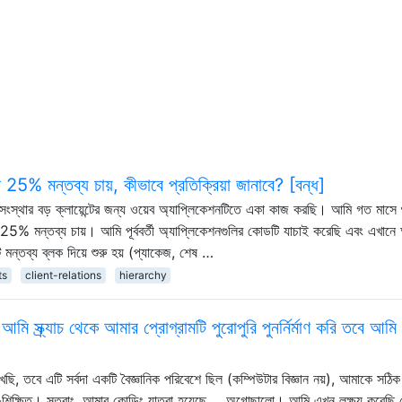
পে 25% মন্তব্য চায়, কীভাবে প্রতিক্রিয়া জানাবে? [বন্ধ]
সংস্থার বড় ক্লায়েন্টের জন্য ওয়েব অ্যাপ্লিকেশনটিতে একা কাজ করছি। আমি গত মাসে 
মপক্ষে 25% মন্তব্য চায়। আমি পূর্ববর্তী অ্যাপ্লিকেশনগুলির কোডটি যাচাই করেছি এবং এখান
ি মন্তব্য ব্লক দিয়ে শুরু হয় (প্যাকেজ, শেষ …
ts
client-relations
hierarchy
ি স্ক্র্যাচ থেকে আমার প্রোগ্রামটি পুরোপুরি পুনর্নির্মাণ করি তবে আমি
ি, তবে এটি সর্বদা একটি বৈজ্ঞানিক পরিবেশে ছিল (কম্পিউটার বিজ্ঞান নয়), আমাকে সঠিক
ণ স্ব-শিক্ষিত। সুতরাং, আমার কোডিং যাত্রা হয়েছে ... অগোছালো। আমি এখন লক্ষ্য করেছি