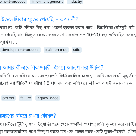
pment-process
time-management
industry
ত্তরাধিকার সূত্রে পেয়েছি - এখন কী?
ারণ নয়; আমি সত্যিই কিছু পাকা পরামর্শ ব্যবহার করতে পারে। বিজ্ঞানীদের মোটামুটি ছোট
 নিয়োগ পেয়েছি যারা বিস্তৃত কোড বেসের সাথে একসাথে গত 10-20 বছর অতিবাহিত করেছ
গ্রাফিক্স …
development-process
maintenance
sdlc
ল্পে আমার কীভাবে বিকাশকারী হিসাবে আচরণ করা উচিত?
ি বিশ্বাস করি যে আমাদের প্রকল্পটি বিপর্যয়ের দিকে চলেছে। আমি কেন একটি মুহুর্তের ম
ে আচরণ করা উচিত? সময়সীমা 1.5 মাস হয়, এবং আমি মনে করি আমরা যাই করুক না কেন,
project
failure
legacy-code
়ন্ত্রণের বাইরে রাখার কৌশল?
রকারীদের টুইটার, গুগল ইত্যাদির পছন্দ থেকে ওআউথ শংসাপত্রগুলি ব্যবহার করে লগ ইন
্ন সরবরাহকারীদের সাথে নিবন্ধন করতে হবে এবং আমার কাছে একটি সুপার-সিক্রেট এপি