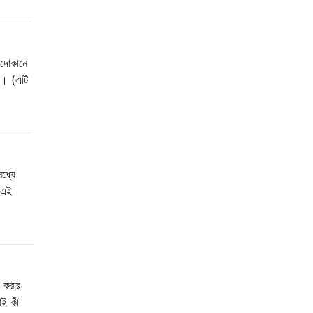
 দোকানে
ে। (এটি
ধ্যে
 এই
 করার
আই কী