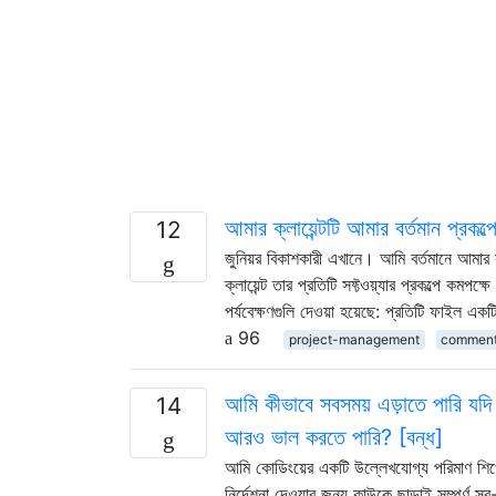
আমার ক্লায়েন্টটি আমার বর্তমান প্রকল্
12
জুনিয়র বিকাশকারী এখানে। আমি বর্তমানে আমার 
ক্লায়েন্ট তার প্রতিটি সফ্টওয়্যার প্রকল্পে ক
পর্যবেক্ষণগুলি দেওয়া হয়েছে: প্রতিটি ফাইল একট
96
project-management
commen
আমি কীভাবে সবসময় এড়াতে পারি যদি আম
14
আরও ভাল করতে পারি? [বন্ধ]
আমি কোডিংয়ের একটি উল্লেখযোগ্য পরিমাণ শিখেছ
নির্দেশনা দেওয়ার জন্য কাউকে ছাড়াই সম্পূর্