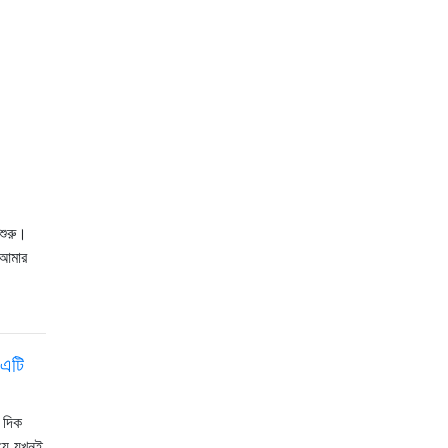
শুরু।
ে আমার
 এটি
 দিক
 যে যখনই