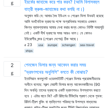
ইয়র্কের জাহাজে করে পার করব? (আমি বিলাসবহুল
যাত্রী ক্রুজ-জাহাজের কথা বলছি না।)
অনুমান করি যে: আমার বৈধ ইউএস ও শেঞ্জেন ভিসা উভয়ই রয়েছে
আমি অর্থনৈতিক ভ্রমণের পক্ষে অগ্রাধিকার সহকারে একজন
বিদগ্ধ ব্যাকপ্যাকার আমার দেখা করার জন্য কোনও নির্দিষ্ট সময়সূচি
নেই। একটি দীর্ঘ ভ্রমণের সময় আরও ভাল। যে কোনও
ইউরোপীয় বন্দর (শেঞ্জেন দেশের) ঠিক আছে।
23
usa
europe
schengen
sea-travel
ships
শেনজেন ভিসার জন্য আবেদন করার সময়
2
"ভ্রমণপথের অনুলিপি" বলতে কী বোঝায়?
ইতালিয়ান কনসুলেট ওয়েবসাইটটি শেঞ্জেন ভিসার প্রয়োজনীয়তার
অধীনে বলেছে: স্বল্প মেয়াদী ভিসার জন্য আবেদনকারীদের (90
দিন অবধি) তাদের ভ্রমণের একটি ভ্রমণপথও উপস্থাপন করতে
হবে । এটার মানে কি? এটি রিটার্নের টিকিটের প্রমাণ থেকে পৃথক:
রিটার্ন-ট্রিপ বুকিং বা ব্যক্তিগত পরিবহণের উপলভ্য মাধ্যমের
প্রমাণ: রাউন্ড-ট্রিপ ফ্লাইটের জন্য টিকিট রিজার্ভেশন আমাদের