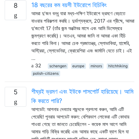
18 বছরের কম বয়সী ইউরোপে হিচিকিং
8
আমরা দু'জন বন্ধু যারা মধ্য-দক্ষিণ ইউরোপে ভ্রমণে বেড়াতে
যাওয়ার পরিকল্পনা করছি। দুর্ভাগ্যক্রমে, 2017 এর গ্রীষ্মে, আমরা
দু'জনেই 17 (তাঁর জন্ম অক্টোবর মাসে এবং আমি ডিসেম্বরে
জন্মগ্রহণ করেছি)। অতএব, আমরা জানি না আমরা একা হিঁচি
করতে পারি কিনা। আমরা চেক প্রজাতন্ত্র, স্লোভাকিয়া, হাঙ্গেরি,
অস্ট্রিয়া, স্লোভেনিয়া, ক্রোয়েশিয়া এবং জার্মানি যেতে চাই। এই
…
32
schengen
europe
minors
hitchhiking
polish-citizens
শীঘ্রই ভ্রমণ এবং ইউকে পাসপোর্ট হারিয়েছে। আমি
5
কি করতে পারি?
আপডেট: আপনার দেবতার পছন্দকে প্রশংসা করুন, আমি এটি
পেয়েছি! পুনরায় আপডেট করুন: বেশিরভাগ লোকেরা এটি কোথায়
পাওয়া গেছে তা জানতে চেয়েছিলেন - কয়েক মাস আগে আমি
আমার গাড়ি বিক্রি করেছি এবং আমার কাছে একটি ব্যাগ ছিল যা
আমি গাড়িটি সংগ্রহের আগেই সরিয়ে নেব, ব্যাগে আমার