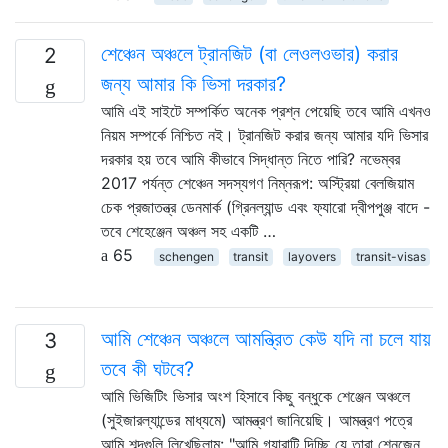
শেঞ্চেন অঞ্চলে ট্রানজিট (বা লেওলওভার) করার
2
জন্য আমার কি ভিসা দরকার?
আমি এই সাইটে সম্পর্কিত অনেক প্রশ্ন পেয়েছি তবে আমি এখনও
নিয়ম সম্পর্কে নিশ্চিত নই। ট্রানজিট করার জন্য আমার যদি ভিসার
দরকার হয় তবে আমি কীভাবে সিদ্ধান্ত নিতে পারি? নভেম্বর
2017 পর্যন্ত শেঞ্চেন সদস্যগণ নিম্নরূপ: অস্ট্রিয়া বেলজিয়াম
চেক প্রজাতন্ত্র ডেনমার্ক (গ্রিনল্যান্ড এবং ফ্যারো দ্বীপপুঞ্জ বাদে -
তবে শেহেঞ্জেন অঞ্চল সহ একটি …
65
schengen
transit
layovers
transit-visas
আমি শেঞ্চেন অঞ্চলে আমন্ত্রিত কেউ যদি না চলে যায়
3
তবে কী ঘটবে?
আমি ভিজিটিং ভিসার অংশ হিসাবে কিছু বন্ধুকে শেঞ্জেন অঞ্চলে
(সুইজারল্যান্ডের মাধ্যমে) আমন্ত্রণ জানিয়েছি। আমন্ত্রণ পত্রে
আমি শব্দগুলি লিখেছিলাম: "আমি গ্যারান্টি দিচ্ছি যে তারা শেনজেন