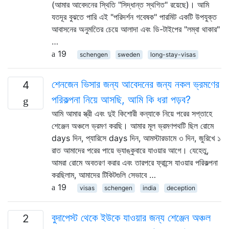
(আমার আবেদনের স্থিতি "সিদ্ধান্ত স্থগিত" রয়েছে)। আমি
যতদূর বুঝতে পারি এই "পরিদর্শন গবেষক" পারমিট একটি উপযুক্ত
আবাসনের অনুমতিের চেয়ে আলাদা এবং ডি-টাইপের "লম্বা থাকার"
…
19
schengen
sweden
long-stay-visas
শেনজেন ভিসার জন্য আবেদনের জন্য নকল ভ্রমণের
4
পরিকল্পনা নিয়ে আসছি, আমি কি ধরা পড়ব?
আমি আমার স্ত্রী এবং দুই কিশোরী কন্যাকে নিয়ে পরের সপ্তাহে
শেঞ্জেন অঞ্চলে ভ্রমণ করছি। আমার মূল ভ্রমণপথটি ছিল রোমে
days দিন, প্যারিসে days দিন, আমস্টারডামে ৩ দিন, জুরিখে ১
রাত আমাদের পরের পায়ে ভ্যাঙ্কুবারে যাওয়ার আগে। যেহেতু,
আমরা রোমে অবতরণ করার এবং তারপরে ফ্রান্সে যাওয়ার পরিকল্পনা
করছিলাম, আমাদের টিকিটগুলি সেভাবে …
19
visas
schengen
india
deception
বুদাপেস্ট থেকে ইউকে যাওয়ার জন্য শেঞ্জেন অঞ্চল
2