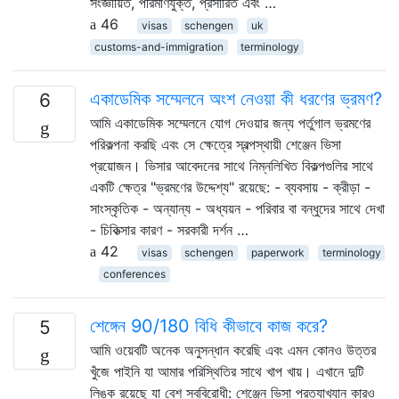
সংজ্ঞায়িত, পরিমাণযুক্ত, প্রসারিত এবং …
46
visas
schengen
uk
customs-and-immigration
terminology
একাডেমিক সম্মেলনে অংশ নেওয়া কী ধরণের ভ্রমণ?
6
আমি একাডেমিক সম্মেলনে যোগ দেওয়ার জন্য পর্তুগাল ভ্রমণের
পরিকল্পনা করছি এবং সে ক্ষেত্রে স্বল্পস্থায়ী শেঞ্জেন ভিসা
প্রয়োজন। ভিসার আবেদনের সাথে নিম্নলিখিত বিকল্পগুলির সাথে
একটি ক্ষেত্র "ভ্রমণের উদ্দেশ্য" রয়েছে: - ব্যবসায় - ক্রীড়া -
সাংস্কৃতিক - অন্যান্য - অধ্যয়ন - পরিবার বা বন্ধুদের সাথে দেখা
- চিকিত্সার কারণ - সরকারী দর্শন …
42
visas
schengen
paperwork
terminology
conferences
শেঙ্গেন 90/180 বিধি কীভাবে কাজ করে?
5
আমি ওয়েবটি অনেক অনুসন্ধান করেছি এবং এমন কোনও উত্তর
খুঁজে পাইনি যা আমার পরিস্থিতির সাথে খাপ খায়। এখানে দুটি
লিঙ্ক রয়েছে যা বেশ স্ববিরোধী: শেঞ্জেন ভিসা প্রত্যাখ্যান কারও