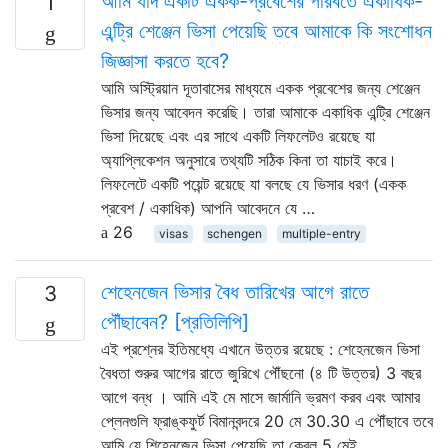
আমি যদি একটি একক-প্রবেশের পরিবর্তে একাধিক-
1
এন্ট্রি শেঞ্জেন ভিসা পেয়েছি তবে আমাকে কি সংশোধন
জিজ্ঞাসা করতে হবে?
আমি অস্ট্রিয়ান দূতাবাসের মাধ্যমে একক প্রবেশের জন্য শেঞ্জেন
ভিসার জন্য আবেদন করেছি। তারা আমাকে একাধিক এন্ট্রি শেঞ্জেন
ভিসা দিয়েছে এবং এর সাথে একটি লিফলেটও রয়েছে যা
অ্যাপ্লিকেশন অনুসারে তথ্যটি সঠিক কিনা তা যাচাই করে।
লিফলেটে একটি পয়েন্ট রয়েছে যা বলছে যে ভিসার ধরণ (একক
প্রবেশ / একাধিক) আপনি আবেদনে যে …
26
visas
schengen
multiple-entry
শেহেনজেন ভিসার বৈধ তারিখের আগে রাতে
3
পৌঁছাবেন? [প্রতিলিপি]
এই প্রশ্নের ইতিমধ্যে এখানে উত্তর রয়েছে : শেহেনজেন ভিসা
বৈধতা শুরুর আগের রাতে জুরিখে পৌঁছনো (৪ টি উত্তর) 3 বছর
আগে বন্ধ । আমি এই মে মাসে জার্মানি ভ্রমণ করব এবং আমার
প্লেনগুলি ফ্রাঙ্কফুর্ট বিমানবন্দরে 20 মে 30.30 এ পৌঁছাবে তবে
আমি যে শিহেনজেন ভিসা পেয়েছি তা কেবল 5 মেই …