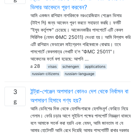
ভিসার আবেদনে পূরণ করবেন?
আমি একজন রাশিয়ান নাগরিককে নরওয়েজিয়ান শেঞ্জেন ভিসার
(টাইপ সি) জন্য আবেদন পূরণ করতে সহায়তা করছি। ফর্মটি
"ইস্যু কর্তৃপক্ষ" চেয়েছে। আবেদনকারীর পাসপোর্টে এটি কেবল
সিরিলিক (যেমন ФМС 25011) দেওয়া হয়। আমি বিশ্বাস করি
এটি রাশিয়ান ফেডারেল মাইগ্রেশন পরিষেবাকে বোঝায়। তবে
পাসপোর্টে কেবলমাত্র লেখাটি হ'ল "ФМС 25011"।
আবেদনের ফর্মে বলা হয়েছে: আপনি …
28
visas
schengen
applications
russian-citizens
russian-language
ইন্ট্রা-শেঞ্জেন অপসারণ কোনও দেশ থেকে নির্বাসন বা
3
অপসারণ হিসাবে গণ্য হয়?
আমি ডেনিশের দিক থেকে হেলসিংগারকে হেলসিংবুর্গ ফেরিতে নিয়ে
গেলাম। ফেরি চড়ার আগে সুইডিশ পক্ষের পাসপোর্ট নিয়ন্ত্রণ থাকবে
বলে আমাকে সতর্ক করা হয়নি এবং যেমন, আমি জানতাম না যে
আমার হোটেলটি আমি রেখে দিয়েছি আমার পাসপোর্টটি রাখার দরকার