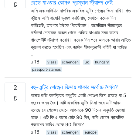
ছেড়ে যাওয়ার কোনও প্রস্থান স্ট্যাম্প নেই
আমি এক জর্জিয়ান নাগরিক একাধিক এন্ট্রি শেঞ্জেন ভিসা রাখি। গত
গ্রীষ্মে আমি হাঙ্গেরি ভ্রমণ করছিলাম, সেখানে কয়েক দিন
কাটিয়েছি, তারপরে ইউকে গিয়েছিলাম। হাঙ্গেরিয়ান সীমান্তের
কর্মকর্তা শেনজেন অঞ্চল থেকে বেরিয়ে যাওয়ার সময় আমার
পাসপোর্টটি স্ট্যাম্প করেনি। কয়েক দিন পরে আমাকে আবার এটিতে
প্রবেশ করতে হয়েছিল এবং জার্মান সীমান্তরক্ষী বাহিনী যা ঘটেছে
…
18
visas
schengen
uk
hungary
passport-stamps
বহু-এন্ট্রি শেঞ্জেন ভিসায় থাকার সর্বোচ্চ দৈর্ঘ্য?
2
আমার ডজি কলম্বিয়ার বন্ধুটির একটি শেঞ্জেন ভিসা রয়েছে যা 5
বছরের জন্য বৈধ। এটি একাধিক এন্ট্রি ভিসা তবে এটি আরও
বলেছে যে শেঞ্চেন জোনে আপনাকে 90 দিনের অনুমতি দেওয়া
হচ্ছে। এটি কি ৫ বছরে মোট 90 দিন, নাকি জোনে প্রাথমিক
প্রবেশের তারিখ থেকে 90 দিনের?
18
visas
schengen
europe