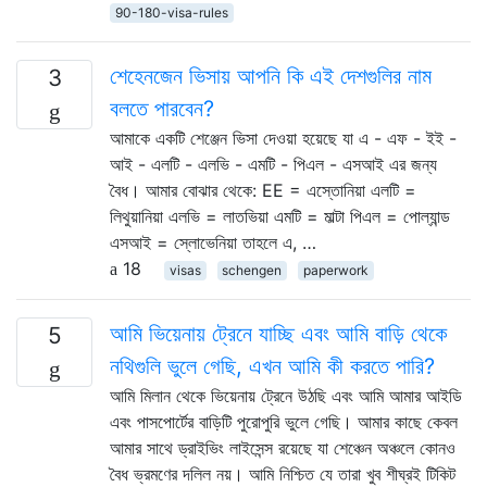
90-180-visa-rules
শেহেনজেন ভিসায় আপনি কি এই দেশগুলির নাম
3
বলতে পারবেন?
আমাকে একটি শেঞ্জেন ভিসা দেওয়া হয়েছে যা এ - এফ - ইই -
আই - এলটি - এলভি - এমটি - পিএল - এসআই এর জন্য
বৈধ। আমার বোঝার থেকে: EE = এস্তোনিয়া এলটি =
লিথুয়ানিয়া এলভি = লাতভিয়া এমটি = মাল্টা পিএল = পোল্যান্ড
এসআই = স্লোভেনিয়া তাহলে এ, …
18
visas
schengen
paperwork
আমি ভিয়েনায় ট্রেনে যাচ্ছি এবং আমি বাড়ি থেকে
5
নথিগুলি ভুলে গেছি, এখন আমি কী করতে পারি?
আমি মিলান থেকে ভিয়েনায় ট্রেনে উঠছি এবং আমি আমার আইডি
এবং পাসপোর্টের বাড়িটি পুরোপুরি ভুলে গেছি। আমার কাছে কেবল
আমার সাথে ড্রাইভিং লাইসেন্স রয়েছে যা শেঞ্চেন অঞ্চলে কোনও
বৈধ ভ্রমণের দলিল নয়। আমি নিশ্চিত যে তারা খুব শীঘ্রই টিকিট