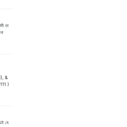
াদী তা
নো
}, &
 111 )
 এই যে