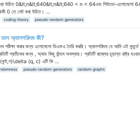
ছু নেওয়া উচিত 0&lt;n&lt;640&lt;n&lt;640 < n < 64এবং সিউডো-এলোমেলো 6
 বাকী 0 তে সেট করা উচিত। …
coding-theory
pseudo-random-generators
ভাল অ্যালগরিদম কী?
 পরীক্ষা করার জন্য এলোমেলো ডিএফএ তৈরি করছি। অ্যালগরিদম যে আমি এই মুহূর্তে ব
প্রতিটি প্রতীকের জন্য , অ্যাড কিছু র্যান্ডম অবস্থায়। প্রতিটি রাজ্যের চূড়ান্ত রাষ্ট্র হওয়
δ(কুই,গ)\delta (q, c) এটি কি …
andomness
pseudo-random-generators
random-graphs