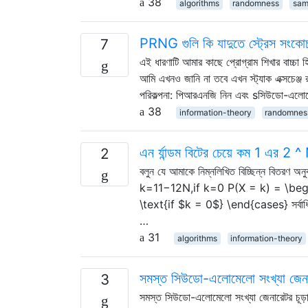
38
algorithms
randomness
sam
PRNG গুলি কি যাদুতে স্ট্রেস সংকোচ
7
এই ধারণাটি আমার কাছে প্রোগ্রাম শিখার বাচ্চ
আমি এখনও জানি না তবে এখন স্ট্যাক এক্সচেঞ্
পরিকল্পনা: পিআরএনজি নিন এবং sসিউডো-এলোমে
38
information-theory
randomnes
এন র্যান্ডম বিটের চেয়ে কম 1 এর 2 ^
2
বলুন যে আমাকে নিম্নলিখিত বিচ্ছিন্ন ব
k=11−12N,if k=0 P(X = k) = \begin
\text{if $k = 0$} \end{cases} সর্বাধিক 
…
31
algorithms
information-theory
সমস্ত সিউডো-এলোমেলো সংখ্যা জেনারেট
3
সমস্ত সিউডো-এলোমেলো সংখ্যা জেনারেটর চূড়ান্তভ