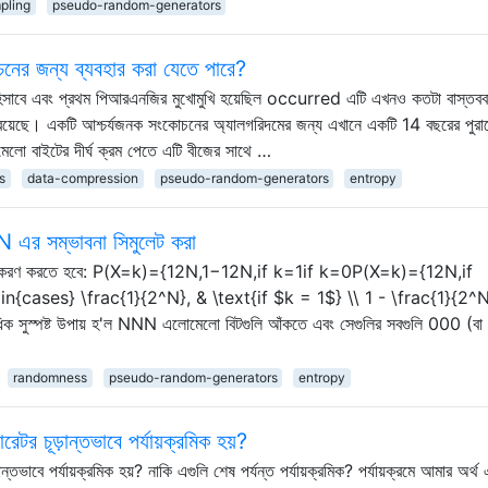
pling
pseudo-random-generators
নের জন্য ব্যবহার করা যেতে পারে?
া হিসাবে এবং প্রথম পিআরএনজির মুখোমুখি হয়েছিল occurred এটি এখনও কতটা বাস্তবব
জ রয়েছে। একটি আশ্চর্যজনক সংকোচনের অ্যালগরিদমের জন্য এখানে একটি 14 বছরের পুরা
লো বাইটের দীর্ঘ ক্রম পেতে এটি বীজের সাথে …
s
data-compression
pseudo-random-generators
entropy
 N এর সম্ভাবনা সিমুলেট করা
িতরণ অনুকরণ করতে হবে: P(X=k)={12N,1−12N,if k=1if k=0P(X=k)={12N,if
{cases} \frac{1}{2^N}, & \text{if $k = 1$} \\ 1 - \frac{1}{2^N
সুস্পষ্ট উপায় হ'ল NNN এলোমেলো বিটগুলি আঁকতে এবং সেগুলির সবগুলি 000 (বা
randomness
pseudo-random-generators
entropy
র চূড়ান্তভাবে পর্যায়ক্রমিক হয়?
াবে পর্যায়ক্রমিক হয়? নাকি এগুলি শেষ পর্যন্ত পর্যায়ক্রমিক? পর্যায়ক্রমে আমার অর্থ