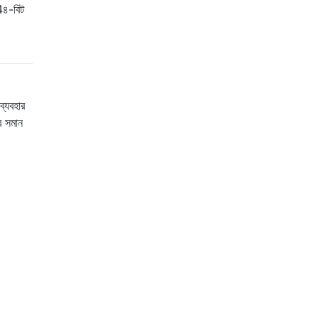
4৪-বিট
্যবহার
ার সমান