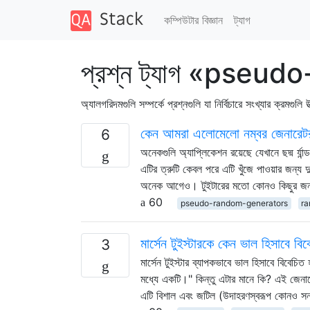
কম্পিউটার বিজ্ঞান
ট্যাগ
প্রশ্ন ট্যাগ «pse
অ্যালগরিদমগুলি সম্পর্কে প্রশ্নগুলি যা নির্বিচারে সংখ্যার ক্রমগুল
কেন আমরা এলোমেলো নম্বর জেনারেট
6
অনেকগুলি অ্যাপ্লিকেশন রয়েছে যেখানে ছদ্ম র্য
এটির ত্রুটি কেবল পরে এটি খুঁজে পাওয়ার জন্য দ
অনেক আগেও। টুইটারের মতো কোনও কিছুর জন্য
60
pseudo-random-generators
r
মার্সেন টুইস্টারকে কেন ভাল হিসাবে বি
3
মার্সেন টুইস্টার ব্যাপকভাবে ভাল হিসাবে বিবেচি
মধ্যে একটি।" কিন্তু এটার মানে কি? এই জেনারে
এটি বিশাল এবং জটিল (উদাহরণস্বরূপ কোনও সন্