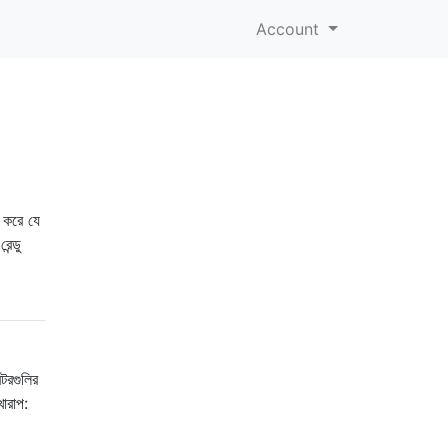
Account
ে করে যে
ন্ডু
েটরগুলির
খারাপ: