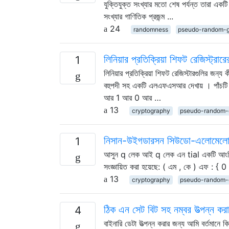
যুক্তিযুক্ত সংখ্যার মতো শেষ পর্যন্ত তারা এ
সংখ্যার গাণিতিক প্রজন্ম ...
24
randomness
pseudo-random-g
লিনিয়ার প্রতিক্রিয়া শিফট রেজিস্ট্রারে
1
লিনিয়ার প্রতিক্রিয়া শিফট রেজিস্টারগুলির জন্য
বহুপদী সহ একটি এলএফএসআর দেখায় । পাঁচটি প
আর 1 আর 0 আর …
13
cryptography
pseudo-random-
নিসান-উইগডারসন সিউডো-এলোমেলো নম্
1
আসুন q লেক আই q লেক এন tial একটি আংশিক 
সংজ্ঞায়িত করা হয়েছে: ( এম , কে ) এফ : {
13
cryptography
pseudo-random-
ঠিক এন সেট বিট সহ নম্বর উত্পন্ন ক
4
বাইনারি ডেটা উত্পন্ন করার জন্য আমি বর্তমানে কি