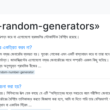
udo-random-generators»
ি উত্পন্ন করে যা এলোমেলো ক্রমগুলির স্টোকাস্টিক বৈশিষ্ট্য রয়েছে।
র একত্রিত করব না?
ান্ডম নম্বর জেনারেটর ব্যবহৃত হয়। সুতরাং লোকেরা এমন একটি বাস্তবায়ন করে যা তারা মন
ুর্দান্ত। জাভাস্ক্রিপ্টের এলোমেলো নম্বর জেনারেটরের সাথে সম্প্রতি এরকম কিছু ঘটেছে। রে
 অনুপযুক্ত প্রাথমিক বীজের …
andom-number-generator
বেচনা করা হয়?
ত হয়। সিপিথনের উত্স হেক বলছে যে এটি "অস্তিত্বের মধ্যে সবচেয়ে বহুল পরীক্ষিত জেনার
টরের বৈশিষ্ট্য তালিকাবদ্ধ করতে জিজ্ঞাসা করা হলে, আমি যা দিতে পারি তার বেশিরভাগই 
ধান বা একাধিক স্ট্রিম …