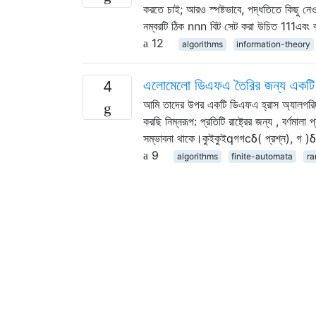
করতে চাই; আরও স্পষ্টভাবে, পদ্ধতিতে কি
নম্বরটি ঠিক nnn বিট সেট করা উচিত 111এবং
12
algorithms
information-theory
এলোমেলো ডিএফএ তৈরির জন্য একটি 
4
আমি তাদের উপর একটি ডিএফএ হ্রাস অ্যালগরিদম
করছি নিম্নরূপ: প্রতিটি রাষ্ট্রের জন্য , বর্ণমালা 
সম্ভাবনা থাকে।কুইকুইqগগcδ( প্রশ্ন), গ )
9
algorithms
finite-automata
r